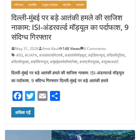
नवीनतम
प्रदर्शित
प्रमुख समाचार
राष्ट्रीय
समाचार
दिल्ली-मुंबई पर बड़े आतंकी हमले की साजिश
नाकाम: ISI-अंडरवर्ल्ड मॉड्यूल का पर्दाफाश, 9
संदिग्ध गिरफ्तार
May 31, 2026
Amit Kaul
148 Views
4 Comments
#ISI
,
#UAPA
,
#अंडरवर्ल्डनेटवर्क
,
#आतंकीमॉड्यूल
,
#इंडियान्यूज
,
#दिल्लीपुलिस
,
#दिल्लीसुरक्षा
,
#ब्रेकिंगन्यूज
,
#मुंबईहमलेकीसाजिश
,
#राष्ट्रीयसुरक्षा
,
#सुरक्षाअलर्ट
दिल्ली-मुंबई पर बड़े आतंकी हमले की साजिश नाकाम: ISI-अंडरवर्ल्ड मॉड्यूल
का पर्दाफाश, 9 संदिग्ध गिरफ्तार दिल्ली-मुंबई पर बड़े आतंकी हमले
F
T
E
S
a
w
m
h
c
itt
ai
ar
अधिक पढ़ें
e
er
l
e
b