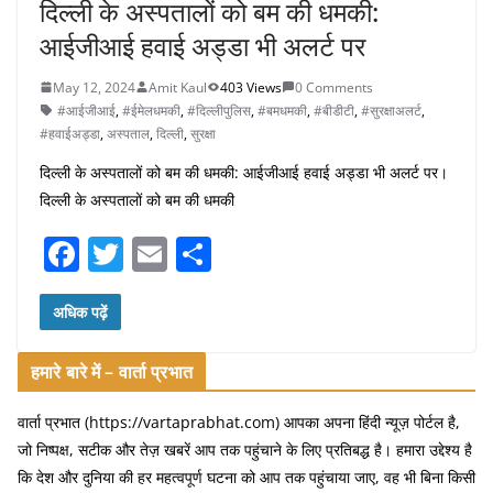
दिल्ली के अस्पतालों को बम की धमकी:
आईजीआई हवाई अड्डा भी अलर्ट पर
May 12, 2024
Amit Kaul
403 Views
0 Comments
#आईजीआई
,
#ईमेलधमकी
,
#दिल्लीपुलिस
,
#बमधमकी
,
#बीडीटी
,
#सुरक्षाअलर्ट
,
#हवाईअड्डा
,
अस्पताल
,
दिल्ली
,
सुरक्षा
दिल्ली के अस्पतालों को बम की धमकी: आईजीआई हवाई अड्डा भी अलर्ट पर।
दिल्ली के अस्पतालों को बम की धमकी
F
T
E
S
a
w
m
h
c
itt
ai
ar
अधिक पढ़ें
e
er
l
e
हमारे बारे में – वार्ता प्रभात
b
o
वार्ता प्रभात (https://vartaprabhat.com) आपका अपना हिंदी न्यूज़ पोर्टल है,
जो निष्पक्ष, सटीक और तेज़ खबरें आप तक पहुंचाने के लिए प्रतिबद्ध है। हमारा उद्देश्य है
o
कि देश और दुनिया की हर महत्वपूर्ण घटना को आप तक पहुंचाया जाए, वह भी बिना किसी