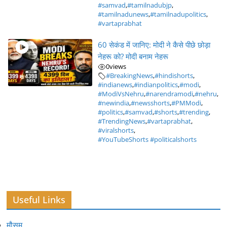
#samvad
,
#tamilnadubjp
,
#tamilnadunews
,
#tamilnadupolitics
,
#vartaprabhat
60 सेकंड में जानिए: मोदी ने कैसे पीछे छोड़ा
नेहरू को? मोदी बनाम नेहरू
0
views
#BreakingNews
,
#hindishorts
,
#indianews
,
#indianpolitics
,
#modi
,
#ModiVsNehru
,
#narendramodi
,
#nehru
,
#newindia
,
#newsshorts
,
#PMModi
,
#politics
,
#samvad
,
#shorts
,
#trending
,
#TrendingNews
,
#vartaprabhat
,
#viralshorts
,
#YouTubeShorts #politicalshorts
Useful Links
मौसम