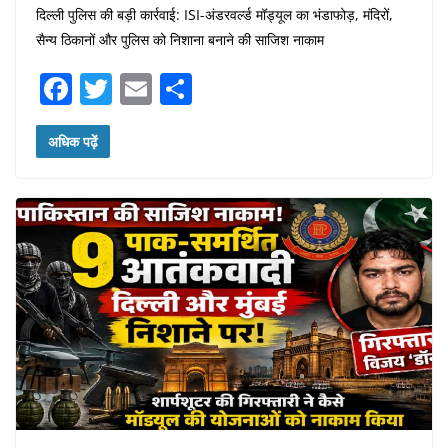
दिल्ली पुलिस की बड़ी कार्रवाई: ISI-अंडरवर्ल्ड मॉड्यूल का भंडाफोड़, मंदिरों,
सैन्य ठिकानों और पुलिस को निशाना बनाने की साजिश नाकाम
F
T
E
S
a
w
m
h
c
itt
ai
ar
अधिक पढ़ें
e
er
l
e
b
o
o
k