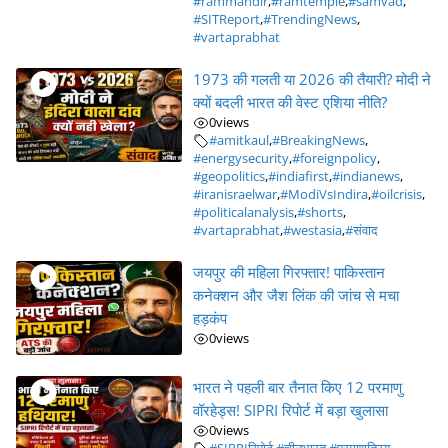
#rammandir
,
#ramtemple
,
#samvad
,
#SITReport
,
#TrendingNews
,
#vartaprabhat
1973 की गलती या 2026 की तैयारी? मोदी ने
क्यों बदली भारत की वेस्ट एशिया नीति?
0
views
#amitkaul
,
#BreakingNews
,
#energysecurity
,
#foreignpolicy
,
#geopolitics
,
#indiafirst
,
#indianews
,
#iranisraelwar
,
#ModiVsIndira
,
#oilcrisis
,
#politicalanalysis
,
#shorts
,
#vartaprabhat
,
#westasia
,
#संवाद
जयपुर की महिला गिरफ्तार! पाकिस्तान
कनेक्शन और जैश लिंक की जांच से मचा
हड़कंप
0
views
भारत ने पहली बार तैनात किए 12 परमाणु
वॉरहेड्स! SIPRI रिपोर्ट में बड़ा खुलासा
0
views