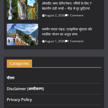
o
ऑफबीट समर डेस्टिनेशन: गर्मियों के लिए 7
k
बेहतरीन ठंडी जगहें – भीड़ से दूर छुट्टियां
August 2, 2026
1 Comment
कश्मीर यात्रा गाइड: प्राकृतिक सुंदरता और
स्वादिष्ट भोजन का अनूठा संगम
August 1, 2026
1 Comment
Categories
मौसम
Disclaimer (अस्वीकरण)
Privacy Policy