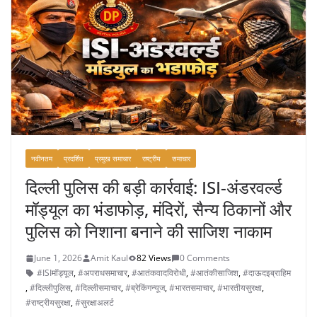
नवीनतम
प्रदर्शित
प्रमुख समाचार
राष्ट्रीय
समाचार
दिल्ली पुलिस की बड़ी कार्रवाई: ISI-अंडरवर्ल्ड
मॉड्यूल का भंडाफोड़, मंदिरों, सैन्य ठिकानों और
पुलिस को निशाना बनाने की साजिश नाकाम
June 1, 2026
Amit Kaul
82 Views
0 Comments
#ISIमॉड्यूल
,
#अपराधसमाचार
,
#आतंकवादविरोधी
,
#आतंकीसाजिश
,
#दाऊदइब्राहिम
,
#दिल्लीपुलिस
,
#दिल्लीसमाचार
,
#ब्रेकिंगन्यूज
,
#भारतसमाचार
,
#भारतीयसुरक्षा
,
#राष्ट्रीयसुरक्षा
,
#सुरक्षाअलर्ट