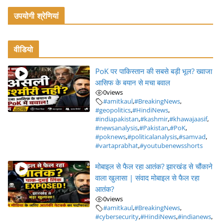
उपयोगी श्रेणियां
वीडियो
PoK पर पाकिस्तान की सबसे बड़ी भूल? ख्वाजा
आसिफ के बयान से मचा बवाल
0
views
#amitkaul
,
#BreakingNews
,
#geopolitics
,
#HindiNews
,
#indiapakistan
,
#kashmir
,
#khawajaasif
,
#newsanalysis
,
#Pakistan
,
#PoK
,
#poknews
,
#politicalanalysis
,
#samvad
,
#vartaprabhat
,
#youtubenewsshorts
मोबाइल से फैल रहा आतंक? झारखंड से चौंकाने
वाला खुलासा | संवाद मोबाइल से फैल रहा
आतंक?
0
views
#amitkaul
,
#BreakingNews
,
#cybersecurity
,
#HindiNews
,
#indianews
,