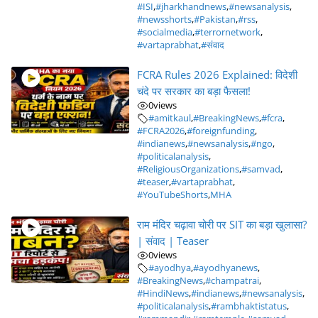
#ISI
,
#jharkhandnews
,
#newsanalysis
,
#newsshorts
,
#Pakistan
,
#rss
,
#socialmedia
,
#terrornetwork
,
#vartaprabhat
,
#संवाद
FCRA Rules 2026 Explained: विदेशी
चंदे पर सरकार का बड़ा फैसला!
0
views
#amitkaul
,
#BreakingNews
,
#fcra
,
#FCRA2026
,
#foreignfunding
,
#indianews
,
#newsanalysis
,
#ngo
,
#politicalanalysis
,
#ReligiousOrganizations
,
#samvad
,
#teaser
,
#vartaprabhat
,
#YouTubeShorts
,
MHA
राम मंदिर चढ़ावा चोरी पर SIT का बड़ा खुलासा?
| संवाद | Teaser
0
views
#ayodhya
,
#ayodhyanews
,
#BreakingNews
,
#champatrai
,
#HindiNews
,
#indianews
,
#newsanalysis
,
#politicalanalysis
,
#rambhaktistatus
,