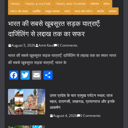
TRAVEL
TRAVEL & CULTURE
TRAVEL AND TOURISM
नवीनतम
पर्यटन
पर्यटन और यात्रा
प्रदर्शित
प्रमुख समाचार
यात्रा
यात्रा और पर्यटन
राष्ट्रीय
समाचार
भारत की सबसे खूबसूरत सड़क यात्राएँ:
दार्जिलिंग से लद्दाख तक का सफर
August 5, 2026
Amit Kaul
0 Comments
भारत की सबसे खूबसूरत सड़क यात्राएँ: दार्जिलिंग से लद्दाख तक का सफर भारत
की सबसे खूबसूरत सड़क यात्राएँ: भारत के
F
T
E
S
a
w
m
h
c
itt
ai
ar
उत्तर प्रदेश के चार प्रमुख पर्यटन स्थल: ताज
e
er
l
e
महल, वाराणसी, लखनऊ, प्रयागराज और इनके
आकर्षण
b
August 4, 2026
0 Comments
o