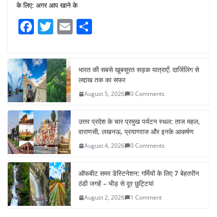
के लिए: अगर आप खाने के
F
T
E
S
a
w
m
h
c
itt
ai
ar
e
er
l
e
भारत की सबसे खूबसूरत सड़क यात्राएँ: दार्जिलिंग से
लद्दाख तक का सफर
b
August 5, 2026
0 Comments
o
o
उत्तर प्रदेश के चार प्रमुख पर्यटन स्थल: ताज महल,
k
वाराणसी, लखनऊ, प्रयागराज और इनके आकर्षण
August 4, 2026
0 Comments
ऑफबीट समर डेस्टिनेशन: गर्मियों के लिए 7 बेहतरीन
ठंडी जगहें – भीड़ से दूर छुट्टियां
August 2, 2026
1 Comment