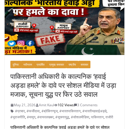
दुनिया
नवीनतम
प्रदर्शित
प्रमुख समाचार
राष्ट्रीय
समाचार
पाकिस्तानी अधिकारी के काल्पनिक ‘हवाई
अड्डा हमले’ के दावे पर सोशल मीडिया में उड़ा
मजाक, सूचना युद्ध पर फिर उठे सवाल
May 21, 2026
Amit Kaul
102 Views
3 Comments
#प्रचार
,
#फर्जीदावा
,
#ब्रेकिंगन्यूज
,
#भारतपाकिस्तान
,
#भारतीयहवाईअड्डे
,
#भूराजनीति
,
#मामून
,
#वायरलखबर
,
#सूचनायुद्ध
,
#सोशलमीडिया
,
पाकिस्तान
,
राजौरी
पाकिस्तानी अधिकारी के काल्पनिक ‘हवाई अड्डा हमले’ के दावे पर सोशल