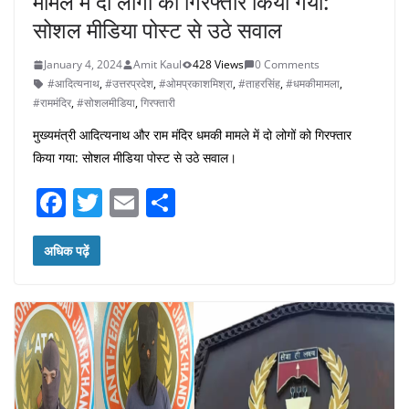
मामले में दो लोगों को गिरफ्तार किया गया:
सोशल मीडिया पोस्ट से उठे सवाल
January 4, 2024
Amit Kaul
428 Views
0 Comments
#आदित्यनाथ
,
#उत्तरप्रदेश
,
#ओमप्रकाशमिश्रा
,
#ताहरसिंह
,
#धमकीमामला
,
#राममंदिर
,
#सोशलमीडिया
,
गिरफ्तारी
मुख्यमंत्री आदित्यनाथ और राम मंदिर धमकी मामले में दो लोगों को गिरफ्तार
किया गया: सोशल मीडिया पोस्ट से उठे सवाल।
F
T
E
S
a
w
m
h
c
itt
ai
ar
अधिक पढ़ें
e
er
l
e
b
o
o
k