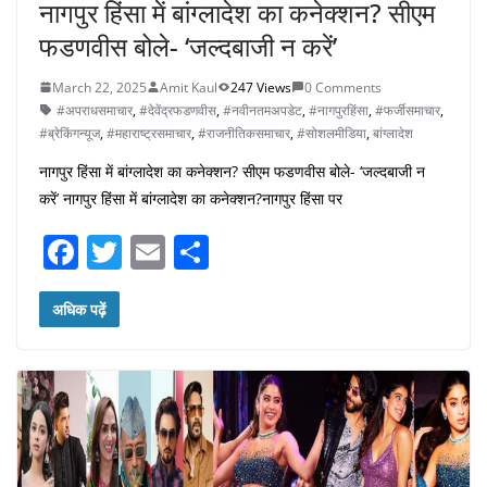
नागपुर हिंसा में बांग्लादेश का कनेक्शन? सीएम
फडणवीस बोले- ‘जल्दबाजी न करें’
March 22, 2025
Amit Kaul
247 Views
0 Comments
#अपराधसमाचार
,
#देवेंद्रफडणवीस
,
#नवीनतमअपडेट
,
#नागपुरहिंसा
,
#फर्जीसमाचार
,
#ब्रेकिंगन्यूज
,
#महाराष्ट्रसमाचार
,
#राजनीतिकसमाचार
,
#सोशलमीडिया
,
बांग्लादेश
नागपुर हिंसा में बांग्लादेश का कनेक्शन? सीएम फडणवीस बोले- ‘जल्दबाजी न
करें’ नागपुर हिंसा में बांग्लादेश का कनेक्शन?नागपुर हिंसा पर
F
T
E
S
a
w
m
h
c
itt
ai
ar
अधिक पढ़ें
e
er
l
e
b
o
o