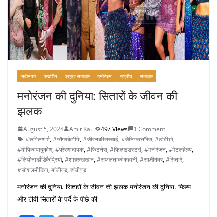
k
नवीनतम
प्रदर्शित
प्रमुख समाचार
मनोरंजन
राष्ट्रीय
समाचार
मनोरंजन की दुनिया: सितारों के जीवन की
झलक
August 5, 2024
Amit Kaul
497 Views
1 Comment
#कपिलशर्मा
,
#ग्लैमरकेपीछे
,
#जीवनकीसच्चाई
,
#जेनिफरलॉरेंस
,
#टीवीशो
,
#दीपिकापादुकोण
,
#प्रेरणादायक
,
#फिटनेस
,
#फिल्मइंडस्ट्री
,
#मनोरंजन
,
#मेंटलहेल्थ
,
#लियोनार्डोडिकैप्रियो
,
#शाहरुखखान
,
#सफलताकीकहानी
,
#साक्षीतंवर
,
#सितारे
,
#सोशलमीडिया
,
बॉलीवुड
,
हॉलीवुड
मनोरंजन की दुनिया: सितारों के जीवन की झलक मनोरंजन की दुनिया: फिल्म
और टीवी सितारों के पर्दे के पीछे की