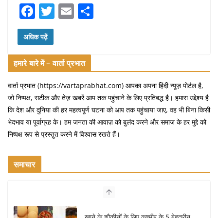
F
T
E
S
a
w
m
h
c
itt
ai
ar
अधिक पढ़ें
e
er
l
e
हमारे बारे में – वार्ता प्रभात
b
o
वार्ता प्रभात (https://vartaprabhat.com) आपका अपना हिंदी न्यूज़ पोर्टल है,
जो निष्पक्ष, सटीक और तेज़ खबरें आप तक पहुंचाने के लिए प्रतिबद्ध है। हमारा उद्देश्य है
o
कि देश और दुनिया की हर महत्वपूर्ण घटना को आप तक पहुंचाया जाए, वह भी बिना किसी
k
भेदभाव या पूर्वाग्रह के। हम जनता की आवाज़ को बुलंद करने और समाज के हर मुद्दे को
निष्पक्ष रूप से प्रस्तुत करने में विश्वास रखते हैं।
समाचार
भारत की सबसे खूबसूरत सड़क यात्राएँ: