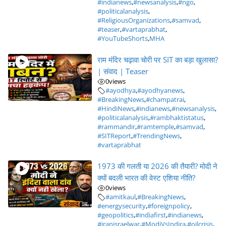
#indianews
,
#newsanalysis
,
#ngo
,
#politicalanalysis
,
#ReligiousOrganizations
,
#samvad
,
#teaser
,
#vartaprabhat
,
#YouTubeShorts
,
MHA
राम मंदिर चढ़ावा चोरी पर SIT का बड़ा खुलासा?
| संवाद | Teaser
0
views
#ayodhya
,
#ayodhyanews
,
#BreakingNews
,
#champatrai
,
#HindiNews
,
#indianews
,
#newsanalysis
,
#politicalanalysis
,
#rambhaktistatus
,
#rammandir
,
#ramtemple
,
#samvad
,
#SITReport
,
#TrendingNews
,
#vartaprabhat
1973 की गलती या 2026 की तैयारी? मोदी ने
क्यों बदली भारत की वेस्ट एशिया नीति?
0
views
#amitkaul
,
#BreakingNews
,
#energysecurity
,
#foreignpolicy
,
#geopolitics
,
#indiafirst
,
#indianews
,
#iranisraelwar
,
#ModiVsIndira
,
#oilcrisis
,