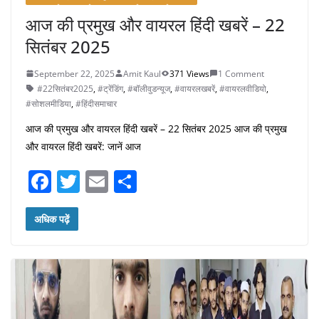
आज की प्रमुख और वायरल हिंदी खबरें – 22
सितंबर 2025
September 22, 2025
Amit Kaul
371 Views
1 Comment
#22सितंबर2025
,
#ट्रेंडिंग
,
#बॉलीवुडन्यूज
,
#वायरलखबरें
,
#वायरलवीडियो
,
#सोशलमीडिया
,
#हिंदीसमाचार
आज की प्रमुख और वायरल हिंदी खबरें – 22 सितंबर 2025 आज की प्रमुख
और वायरल हिंदी खबरें: जानें आज
F
T
E
S
a
w
m
h
c
itt
ai
ar
अधिक पढ़ें
e
er
l
e
b
o
o