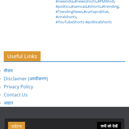
#newindia
,
#newsshorts
,
#PMModi
,
#politics
,
#samvad
,
#shorts
,
#trending
,
#TrendingNews
,
#vartaprabhat
,
#viralshorts
,
#YouTubeShorts #politicalshorts
Useful Links
मौसम
Disclaimer (अस्वीकरण)
Privacy Policy
Contact Us
आहार
पर्यटन
सभी को देखें