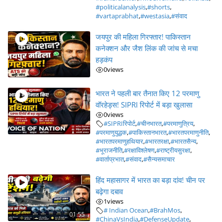
#politicalanalysis
,
#shorts
,
#vartaprabhat
,
#westasia
,
#संवाद
जयपुर की महिला गिरफ्तार! पाकिस्तान
कनेक्शन और जैश लिंक की जांच से मचा
हड़कंप
0
views
भारत ने पहली बार तैनात किए 12 परमाणु
वॉरहेड्स! SIPRI रिपोर्ट में बड़ा खुलासा
0
views
#SIPRIरिपोर्ट
,
#चीनभारत
,
#परमाणुत्रिय
,
#परमाणुयुद्धक
,
#पाकिस्तानभारत
,
#भारतपरमाणुनीति
,
#भारतपरमाणुहथियार
,
#भारतरक्षा
,
#भारतसैन्य
,
#भूराजनीति
,
#रक्षाविश्लेषण
,
#राष्ट्रीयसुरक्षा
,
#वार्ताप्रभात
,
#संवाद
,
#सैन्यसमाचार
हिंद महासागर में भारत का बड़ा दांव! चीन पर
बढ़ेगा दबाव
1
views
# Indian Ocean
,
#BrahMos
,
01:55
#ChinaVsIndia
,
#DefenseUpdate
,