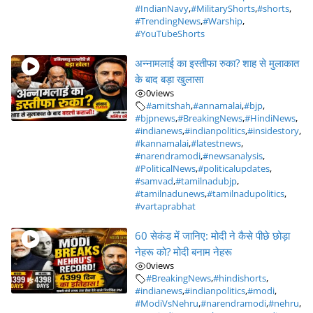
#IndianNavy
,
#MilitaryShorts
,
#shorts
,
#TrendingNews
,
#Warship
,
#YouTubeShorts
अन्नामलाई का इस्तीफा रुका? शाह से मुलाकात
के बाद बड़ा खुलासा
0
views
#amitshah
,
#annamalai
,
#bjp
,
#bjpnews
,
#BreakingNews
,
#HindiNews
,
#indianews
,
#indianpolitics
,
#insidestory
,
#kannamalai
,
#latestnews
,
#narendramodi
,
#newsanalysis
,
#PoliticalNews
,
#politicalupdates
,
#samvad
,
#tamilnadubjp
,
#tamilnadunews
,
#tamilnadupolitics
,
#vartaprabhat
60 सेकंड में जानिए: मोदी ने कैसे पीछे छोड़ा
नेहरू को? मोदी बनाम नेहरू
0
views
#BreakingNews
,
#hindishorts
,
#indianews
,
#indianpolitics
,
#modi
,
#ModiVsNehru
,
#narendramodi
,
#nehru
,