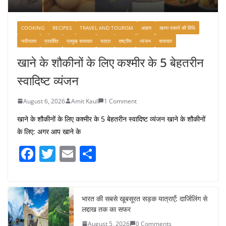
COOKING
RECIPES
TRAVEL AND TOURISM
आहार
खाना पकाने की विधि
नवीनतम
प्रदर्शित
प्रमुख समाचार
यात्रा
राष्ट्रीय
व्यंजन
समाचार
खाने के शौकीनों के लिए कश्मीर के 5 बेहतरीन
स्वादिष्ट व्यंजन
August 6, 2026
Amit Kaul
1 Comment
खाने के शौकीनों के लिए कश्मीर के 5 बेहतरीन स्वादिष्ट व्यंजन खाने के शौकीनों
के लिए: अगर आप खाने के
F
T
E
S
a
w
m
h
c
itt
ai
ar
e
er
l
e
भारत की सबसे खूबसूरत सड़क यात्राएँ: दार्जिलिंग से
लद्दाख तक का सफर
b
August 5, 2026
0 Comments