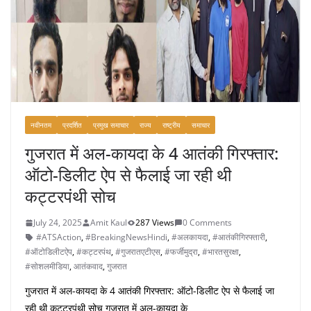
k
नवीनतम
प्रदर्शित
प्रमुख समाचार
राज्य
राष्ट्रीय
समाचार
गुजरात में अल-कायदा के 4 आतंकी गिरफ्तार:
ऑटो-डिलीट ऐप से फैलाई जा रही थी
कट्टरपंथी सोच
July 24, 2025
Amit Kaul
287 Views
0 Comments
#ATSAction
,
#BreakingNewsHindi
,
#अलकायदा
,
#आतंकीगिरफ्तारी
,
#ऑटोडिलीटऐप
,
#कट्टरपंथ
,
#गुजरातएटीएस
,
#फर्जीमुद्रा
,
#भारतसुरक्षा
,
#सोशलमीडिया
,
आतंकवाद
,
गुजरात
गुजरात में अल-कायदा के 4 आतंकी गिरफ्तार: ऑटो-डिलीट ऐप से फैलाई जा
रही थी कट्टरपंथी सोच गुजरात में अल-कायदा के