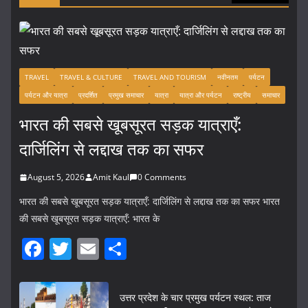
TRAVEL
TRAVEL & CULTURE
TRAVEL AND TOURISM
नवीनतम
पर्यटन
पर्यटन और यात्रा
प्रदर्शित
प्रमुख समाचार
यात्रा
यात्रा और पर्यटन
राष्ट्रीय
समाचार
भारत की सबसे खूबसूरत सड़क यात्राएँ:
दार्जिलिंग से लद्दाख तक का सफर
August 5, 2026
Amit Kaul
0 Comments
भारत की सबसे खूबसूरत सड़क यात्राएँ: दार्जिलिंग से लद्दाख तक का सफर भारत
की सबसे खूबसूरत सड़क यात्राएँ: भारत के
F
T
E
S
a
w
m
h
c
itt
ai
ar
उत्तर प्रदेश के चार प्रमुख पर्यटन स्थल: ताज