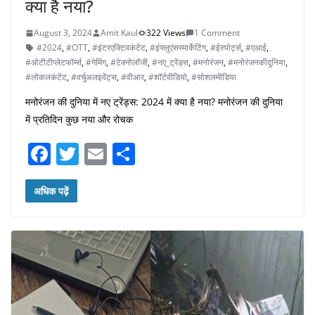
क्या है नया?
August 3, 2024
Amit Kaul
322 Views
1 Comment
#2024
,
#OTT
,
#इंटरएक्टिवकंटेंट
,
#इंफ्लुएंसरमार्केटिंग
,
#ईस्पोर्ट्स
,
#एआई
,
#ओटीटीप्लेटफॉर्म्स
,
#गेमिंग
,
#टेक्नोलॉजी
,
#नए_ट्रेंड्स
,
#मनोरंजन
,
#मनोरंजनकीदुनिया
,
#लोकलकंटेंट
,
#वर्चुअलइवेंट्स
,
#वीआर
,
#शॉर्टवीडियो
,
#सोशलमीडिया
मनोरंजन की दुनिया में नए ट्रेंड्स: 2024 में क्या है नया? मनोरंजन की दुनिया
में प्रतिदिन कुछ नया और रोचक
F
T
E
S
a
w
m
h
c
itt
ai
ar
अधिक पढ़ें
e
er
l
e
b
o
o
k