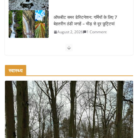
कश्मीर यात्रा गाइड: प्राकृतिक सुंदरता और
स्वादिष्ट भोजन का अनूठा संगम
August 1, 2026
1 Comment
वजन घटाने के लिए 8 बेहतरीन वॉकिंग एक्सरसाइज: 1 महीने में पाएं 3-4
किलो कम वजन
July 31, 2026
1 Comment
स्वास्थ्य
16 ज़रूरी कीबोर्ड शॉर्टकट्स जो आपकी
उत्पादकता को दोगुना कर देंगे
August 7, 2026
0 Comments
खाने के शौकीनों के लिए कश्मीर के 5 बेहतरीन
स्वादिष्ट व्यंजन
August 6, 2026
1 Comment