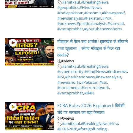
#amitkaul
,
#BreakingNews
,
#geopolitics
,
#HindiNews
,
#indiapakistan
,
#kashmir
,
#khawajaasif
,
#newsanalysis
,
#Pakistan
,
#PoK
,
#poknews
,
#politicalanalysis
,
#samvad
,
#vartaprabhat
,
#youtubenewsshorts
मोबाइल से फैल रहा आतंक? झारखंड से चौंकाने
वाला खुलासा | संवाद मोबाइल से फैल रहा
आतंक?
0
views
#amitkaul
,
#BreakingNews
,
#cybersecurity
,
#HindiNews
,
#indianews
,
#ISI
,
#jharkhandnews
,
#newsanalysis
,
#newsshorts
,
#Pakistan
,
#rss
,
#socialmedia
,
#terrornetwork
,
#vartaprabhat
,
#संवाद
FCRA Rules 2026 Explained: विदेशी
चंदे पर सरकार का बड़ा फैसला!
0
views
#amitkaul
,
#BreakingNews
,
#fcra
,
#FCRA2026
,
#foreignfunding
,