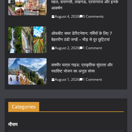
e
er
l
e
महल, वाराणसी, लखनऊ, प्रयागराज और इनके
आकर्षण
b
August 4, 2026
0 Comments
o
o
ऑफबीट समर डेस्टिनेशन: गर्मियों के लिए 7
k
बेहतरीन ठंडी जगहें – भीड़ से दूर छुट्टियां
August 2, 2026
1 Comment
कश्मीर यात्रा गाइड: प्राकृतिक सुंदरता और
स्वादिष्ट भोजन का अनूठा संगम
August 1, 2026
1 Comment
Categories
मौसम