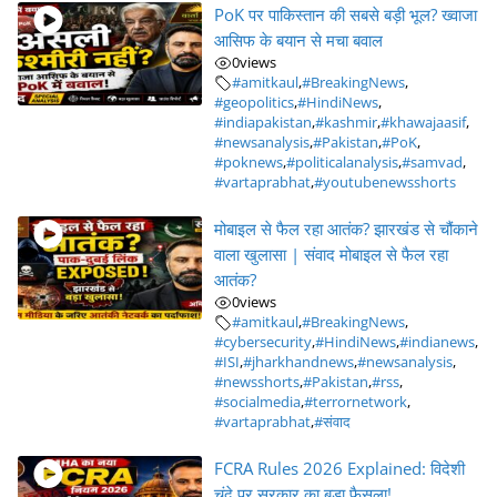
PoK पर पाकिस्तान की सबसे बड़ी भूल? ख्वाजा
आसिफ के बयान से मचा बवाल
0
views
#amitkaul
,
#BreakingNews
,
#geopolitics
,
#HindiNews
,
#indiapakistan
,
#kashmir
,
#khawajaasif
,
#newsanalysis
,
#Pakistan
,
#PoK
,
#poknews
,
#politicalanalysis
,
#samvad
,
#vartaprabhat
,
#youtubenewsshorts
मोबाइल से फैल रहा आतंक? झारखंड से चौंकाने
वाला खुलासा | संवाद मोबाइल से फैल रहा
आतंक?
0
views
#amitkaul
,
#BreakingNews
,
#cybersecurity
,
#HindiNews
,
#indianews
,
#ISI
,
#jharkhandnews
,
#newsanalysis
,
#newsshorts
,
#Pakistan
,
#rss
,
#socialmedia
,
#terrornetwork
,
#vartaprabhat
,
#संवाद
FCRA Rules 2026 Explained: विदेशी
चंदे पर सरकार का बड़ा फैसला!