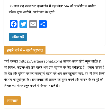
35 साल बाद सरला भट हत्याकांड में बड़ा मोड़: SIA की चार्जशीट में यासीन
मलिक मुख्य आरोपी, आतंकवाद के पुराने
F
T
E
S
a
w
m
h
c
itt
ai
ar
अधिक पढ़ें
e
er
l
e
हमारे बारे में – वार्ता प्रभात
b
o
वार्ता प्रभात (https://vartaprabhat.com) आपका अपना हिंदी न्यूज़ पोर्टल है,
जो निष्पक्ष, सटीक और तेज़ खबरें आप तक पहुंचाने के लिए प्रतिबद्ध है। हमारा उद्देश्य है
o
कि देश और दुनिया की हर महत्वपूर्ण घटना को आप तक पहुंचाया जाए, वह भी बिना किसी
k
भेदभाव या पूर्वाग्रह के। हम जनता की आवाज़ को बुलंद करने और समाज के हर मुद्दे को
निष्पक्ष रूप से प्रस्तुत करने में विश्वास रखते हैं।
समाचार