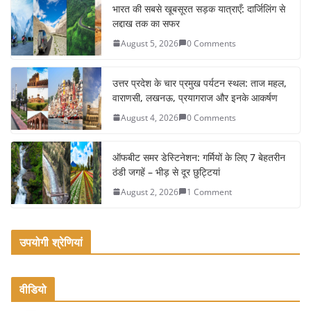
e
er
l
e
भारत की सबसे खूबसूरत सड़क यात्राएँ: दार्जिलिंग से
लद्दाख तक का सफर
b
August 5, 2026
0 Comments
o
o
उत्तर प्रदेश के चार प्रमुख पर्यटन स्थल: ताज महल,
k
वाराणसी, लखनऊ, प्रयागराज और इनके आकर्षण
August 4, 2026
0 Comments
ऑफबीट समर डेस्टिनेशन: गर्मियों के लिए 7 बेहतरीन
ठंडी जगहें – भीड़ से दूर छुट्टियां
August 2, 2026
1 Comment
उपयोगी श्रेणियां
वीडियो