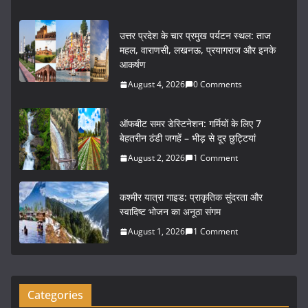
a
w
m
h
c
itt
ai
ar
उत्तर प्रदेश के चार प्रमुख पर्यटन स्थल: ताज
e
er
l
e
महल, वाराणसी, लखनऊ, प्रयागराज और इनके
आकर्षण
b
August 4, 2026
0 Comments
o
o
ऑफबीट समर डेस्टिनेशन: गर्मियों के लिए 7
k
बेहतरीन ठंडी जगहें – भीड़ से दूर छुट्टियां
August 2, 2026
1 Comment
कश्मीर यात्रा गाइड: प्राकृतिक सुंदरता और
स्वादिष्ट भोजन का अनूठा संगम
August 1, 2026
1 Comment
Categories