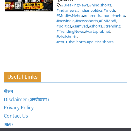
#BreakingNews
,
#hindishorts
,
#indianews
,
#indianpolitics
,
#modi
,
#ModiVsNehru
,
#narendramodi
,
#nehru
,
#newindia
,
#newsshorts
,
#PMModi
,
#politics
,
#samvad
,
#shorts
,
#trending
,
#TrendingNews
,
#vartaprabhat
,
#viralshorts
,
#YouTubeShorts #politicalshorts
Useful Links
मौसम
Disclaimer (अस्वीकरण)
Privacy Policy
Contact Us
आहार