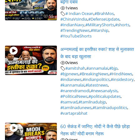
बढ़ेगा दबाव
1
views
# Indian Ocean
,
#BrahMos
,
01:55
#ChinaVsIndia
,
#DefenseUpdate
,
#IndianNavy
,
#MilitaryShorts
,
#shorts
,
#TrendingNews
,
#Warship
,
#YouTubeShorts
अन्नामलाई का इस्तीफा रुका? शाह से मुलाकात
के बाद बड़ा खुलासा
0
views
#amitshah
,
#annamalai
,
#bjp
,
#bjpnews
,
#BreakingNews
,
#HindiNews
,
#indianews
,
#indianpolitics
,
#insidestory
,
#kannamalai
,
#latestnews
,
#narendramodi
,
#newsanalysis
,
#PoliticalNews
,
#politicalupdates
,
#samvad
,
#tamilnadubjp
,
#tamilnadunews
,
#tamilnadupolitics
,
#vartaprabhat
60 सेकंड में जानिए: मोदी ने कैसे पीछे छोड़ा
नेहरू को? मोदी बनाम नेहरू
0
views