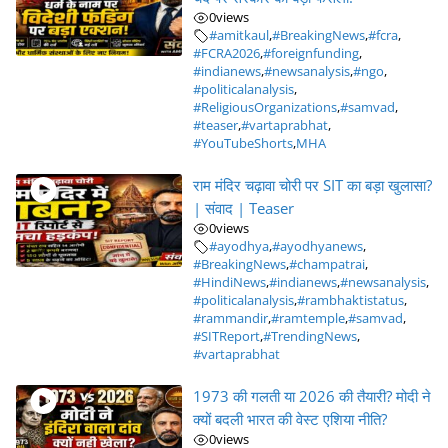
0
views
#amitkaul
,
#BreakingNews
,
#fcra
,
#FCRA2026
,
#foreignfunding
,
#indianews
,
#newsanalysis
,
#ngo
,
#politicalanalysis
,
#ReligiousOrganizations
,
#samvad
,
#teaser
,
#vartaprabhat
,
#YouTubeShorts
,
MHA
राम मंदिर चढ़ावा चोरी पर SIT का बड़ा खुलासा?
| संवाद | Teaser
0
views
#ayodhya
,
#ayodhyanews
,
#BreakingNews
,
#champatrai
,
#HindiNews
,
#indianews
,
#newsanalysis
,
#politicalanalysis
,
#rambhaktistatus
,
#rammandir
,
#ramtemple
,
#samvad
,
#SITReport
,
#TrendingNews
,
#vartaprabhat
1973 की गलती या 2026 की तैयारी? मोदी ने
क्यों बदली भारत की वेस्ट एशिया नीति?
0
views