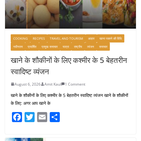
COOKING
RECIPES
TRAVEL AND TOURISM
आहार
खाना पकाने की विधि
नवीनतम
प्रदर्शित
प्रमुख समाचार
यात्रा
राष्ट्रीय
व्यंजन
समाचार
खाने के शौकीनों के लिए कश्मीर के 5 बेहतरीन
स्वादिष्ट व्यंजन
August 6, 2026
Amit Kaul
1 Comment
खाने के शौकीनों के लिए कश्मीर के 5 बेहतरीन स्वादिष्ट व्यंजन खाने के शौकीनों
के लिए: अगर आप खाने के
F
T
E
S
a
w
m
h
c
itt
ai
ar