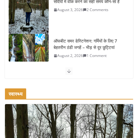
सर्दियों में वॉक करने का सही समय कौन-सा है
August 3, 2026
2 Comments
ऑफबीट समर डेस्टिनेशन: गर्मियों के लिए 7
बेहतरीन ठंडी जगहें – भीड़ से दूर छुट्टियां
August 2, 2026
1 Comment
कश्मीर यात्रा गाइड: प्राकृतिक सुंदरता और
स्वादिष्ट भोजन का अनूठा संगम
August 1, 2026
1 Comment
स्वास्थ्य
वजन घटाने के लिए 8 बेहतरीन वॉकिंग
एक्सरसाइज: 1 महीने में पाएं 3-4 किलो कम
वजन
July 31, 2026
1 Comment