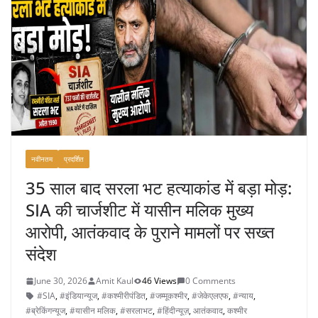
नवीनतम
प्रदर्शित
35 साल बाद सरला भट हत्याकांड में बड़ा मोड़:
SIA की चार्जशीट में यासीन मलिक मुख्य
आरोपी, आतंकवाद के पुराने मामलों पर सख्त
संदेश
June 30, 2026
Amit Kaul
46 Views
0 Comments
#SIA
,
#इंडियान्यूज
,
#कश्मीरीपंडित
,
#जम्मूकश्मीर
,
#जेकेएलएफ
,
#न्याय
,
#ब्रेकिंगन्यूज
,
#यासीन मलिक
,
#सरलाभट
,
#हिंदीन्यूज़
,
आतंकवाद
,
कश्मीर