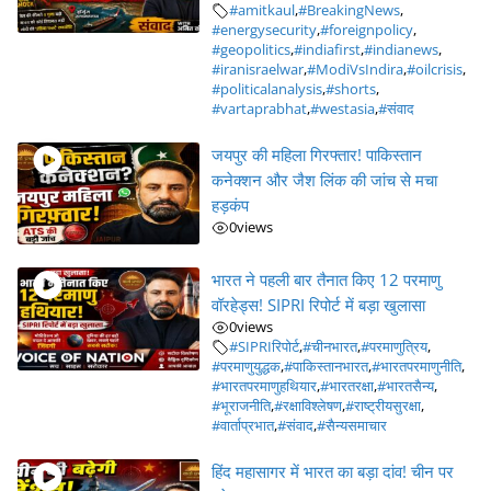
#amitkaul
,
#BreakingNews
,
#energysecurity
,
#foreignpolicy
,
#geopolitics
,
#indiafirst
,
#indianews
,
#iranisraelwar
,
#ModiVsIndira
,
#oilcrisis
,
#politicalanalysis
,
#shorts
,
#vartaprabhat
,
#westasia
,
#संवाद
जयपुर की महिला गिरफ्तार! पाकिस्तान
कनेक्शन और जैश लिंक की जांच से मचा
हड़कंप
0
views
भारत ने पहली बार तैनात किए 12 परमाणु
वॉरहेड्स! SIPRI रिपोर्ट में बड़ा खुलासा
0
views
#SIPRIरिपोर्ट
,
#चीनभारत
,
#परमाणुत्रिय
,
#परमाणुयुद्धक
,
#पाकिस्तानभारत
,
#भारतपरमाणुनीति
,
#भारतपरमाणुहथियार
,
#भारतरक्षा
,
#भारतसैन्य
,
#भूराजनीति
,
#रक्षाविश्लेषण
,
#राष्ट्रीयसुरक्षा
,
#वार्ताप्रभात
,
#संवाद
,
#सैन्यसमाचार
हिंद महासागर में भारत का बड़ा दांव! चीन पर