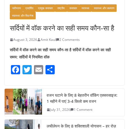
नवीनतम
प्रदर्शित
प्रमुख समाचार
राष्ट्रीय
समाचार
स्वास्थ्य
स्वास्थ्य और कल्याण
स्वास्थ्य और फिटनेस
सर्दियों में वॉक करने का सही समय कौन-सा है
August 3, 2026
Amit Kaul
2 Comments
सर्दियों में वॉक करने का सही समय कौन-सा है सर्दियों में वॉक करने का सही
समय: सर्दियों में नियमित वॉक
F
T
E
S
a
w
m
h
c
itt
ai
ar
e
er
l
e
वजन घटाने के लिए 8 बेहतरीन वॉकिंग एक्सरसाइज:
1 महीने में पाएं 3-4 किलो कम वजन
b
July 31, 2026
1 Comment
o
o
लचीलेपन के लिए 8 शक्तिशाली योगासन – हर रोज़