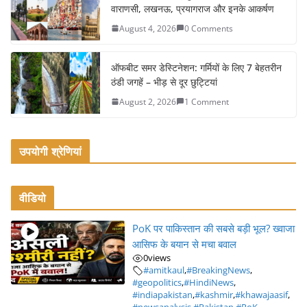
k
वाराणसी, लखनऊ, प्रयागराज और इनके आकर्षण
August 4, 2026
0 Comments
ऑफबीट समर डेस्टिनेशन: गर्मियों के लिए 7 बेहतरीन
ठंडी जगहें – भीड़ से दूर छुट्टियां
August 2, 2026
1 Comment
उपयोगी श्रेणियां
वीडियो
PoK पर पाकिस्तान की सबसे बड़ी भूल? ख्वाजा
आसिफ के बयान से मचा बवाल
0
views
#amitkaul
,
#BreakingNews
,
#geopolitics
,
#HindiNews
,
#indiapakistan
,
#kashmir
,
#khawajaasif
,