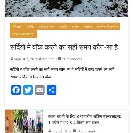
नवीनतम
प्रदर्शित
प्रमुख समाचार
राष्ट्रीय
समाचार
स्वास्थ्य
स्वास्थ्य और कल्याण
स्वास्थ्य और फिटनेस
सर्दियों में वॉक करने का सही समय कौन-सा है
August 3, 2026
Amit Kaul
2 Comments
सर्दियों में वॉक करने का सही समय कौन-सा है सर्दियों में वॉक करने का सही
समय: सर्दियों में नियमित वॉक
F
T
E
S
a
w
m
h
c
itt
ai
ar
e
er
l
e
वजन घटाने के लिए 8 बेहतरीन वॉकिंग एक्सरसाइज:
1 महीने में पाएं 3-4 किलो कम वजन
b
July 31, 2026
1 Comment