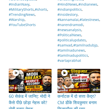
#IndianNavy
,
#HindiNews
,
#indianews
,
#MilitaryShorts
,
#shorts
,
#indianpolitics
,
#TrendingNews
,
#insidestory
,
#Warship
,
#kannamalai
,
#latestnews
,
#YouTubeShorts
#narendramodi
,
#newsanalysis
,
#PoliticalNews
,
#politicalupdates
,
#samvad
,
#tamilnadubjp
,
#tamilnadunews
,
#tamilnadupolitics
,
#vartaprabhat
60 सेकंड में जानिए: मोदी ने
कर्नाटक में दो सत्ता केंद्र?
कैसे पीछे छोड़ा नेहरू को?
CM डीके शिवकुमार बनाम
मोदी बनाम नेहरू
सिद्धारमैया की छाप