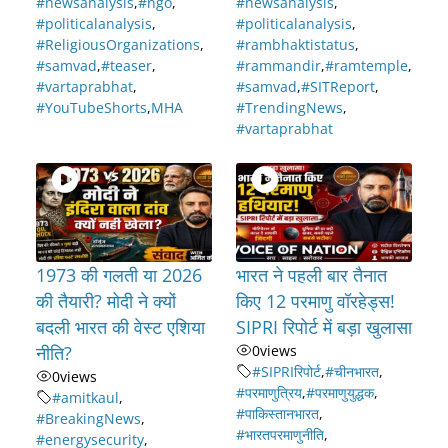
#newsanalysis
,
#ngo
,
#newsanalysis
,
#politicalanalysis
,
#politicalanalysis
,
#ReligiousOrganizations
,
#rambhaktistatus
,
#samvad
,
#teaser
,
#rammandir
,
#ramtemple
,
#vartaprabhat
,
#samvad
,
#SITReport
,
#YouTubeShorts
,
MHA
#TrendingNews
,
#vartaprabhat
1973 की गलती या 2026
भारत ने पहली बार तैनात
की तैयारी? मोदी ने क्यों
किए 12 परमाणु वॉरहेड्स!
बदली भारत की वेस्ट एशिया
SIPRI रिपोर्ट में बड़ा खुलासा
नीति?
0
views
#SIPRIरिपोर्ट
,
#चीनभारत
,
0
views
#परमाणुत्रिय
,
#परमाणुयुद्धक
,
#amitkaul
,
#पाकिस्तानभारत
,
#BreakingNews
,
#भारतपरमाणुनीति
,
#energysecurity
,