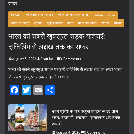
TRAVEL
TRAVEL & CULTURE
TRAVEL AND TOURISM
नवीनतम
पर्यटन
पर्यटन और यात्रा
प्रदर्शित
प्रमुख समाचार
यात्रा
यात्रा और पर्यटन
राष्ट्रीय
समाचार
भारत की सबसे खूबसूरत सड़क यात्राएँ:
दार्जिलिंग से लद्दाख तक का सफर
August 5, 2026
Amit Kaul
0 Comments
भारत की सबसे खूबसूरत सड़क यात्राएँ: दार्जिलिंग से लद्दाख तक का सफर भारत
की सबसे खूबसूरत सड़क यात्राएँ: भारत के
F
T
E
S
a
w
m
h
c
itt
ai
ar
उत्तर प्रदेश के चार प्रमुख पर्यटन स्थल: ताज
e
er
l
e
महल, वाराणसी, लखनऊ, प्रयागराज और इनके
आकर्षण
b
August 4, 2026
0 Comments