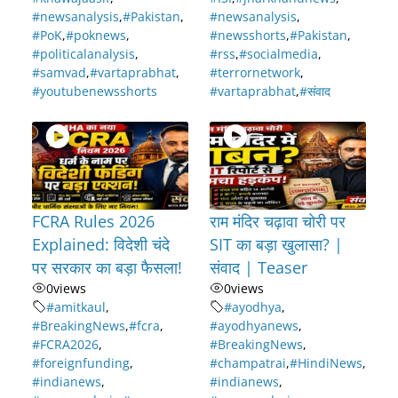
#newsanalysis
,
#Pakistan
,
#newsanalysis
,
#PoK
,
#poknews
,
#newsshorts
,
#Pakistan
,
#politicalanalysis
,
#rss
,
#socialmedia
,
#samvad
,
#vartaprabhat
,
#terrornetwork
,
#youtubenewsshorts
#vartaprabhat
,
#संवाद
FCRA Rules 2026
राम मंदिर चढ़ावा चोरी पर
Explained: विदेशी चंदे
SIT का बड़ा खुलासा? |
पर सरकार का बड़ा फैसला!
संवाद | Teaser
0
views
0
views
#amitkaul
,
#ayodhya
,
#BreakingNews
,
#fcra
,
#ayodhyanews
,
#FCRA2026
,
#BreakingNews
,
#foreignfunding
,
#champatrai
,
#HindiNews
,
#indianews
,
#indianews
,