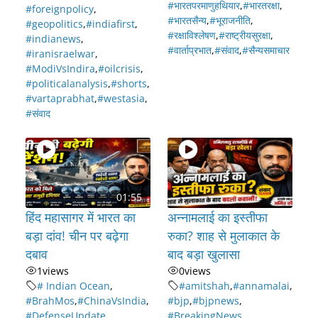
#भारतपरमाणुहथियार
,
#भारतरक्षा
,
#foreignpolicy
,
#भारतसैन्य
,
#भूराजनीति
,
#geopolitics
,
#indiafirst
,
#रक्षाविश्लेषण
,
#राष्ट्रीयसुरक्षा
,
#indianews
,
#वार्ताप्रभात
,
#संवाद
,
#सैन्यसमाचार
#iranisraelwar
,
#ModiVsIndira
,
#oilcrisis
,
#politicalanalysis
,
#shorts
,
#vartaprabhat
,
#westasia
,
#संवाद
01:55
हिंद महासागर में भारत का
अन्नामलाई का इस्तीफा
बड़ा दांव! चीन पर बढ़ेगा
रुका? शाह से मुलाकात के
दबाव
बाद बड़ा खुलासा
1
views
0
views
# Indian Ocean
,
#amitshah
,
#annamalai
,
#BrahMos
,
#ChinaVsIndia
,
#bjp
,
#bjpnews
,
#DefenseUpdate
,
#BreakingNews
,