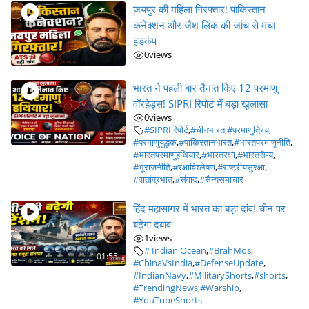
जयपुर की महिला गिरफ्तार! पाकिस्तान
कनेक्शन और जैश लिंक की जांच से मचा
हड़कंप
0
views
भारत ने पहली बार तैनात किए 12 परमाणु
वॉरहेड्स! SIPRI रिपोर्ट में बड़ा खुलासा
0
views
#SIPRIरिपोर्ट
,
#चीनभारत
,
#परमाणुत्रिय
,
#परमाणुयुद्धक
,
#पाकिस्तानभारत
,
#भारतपरमाणुनीति
,
#भारतपरमाणुहथियार
,
#भारतरक्षा
,
#भारतसैन्य
,
#भूराजनीति
,
#रक्षाविश्लेषण
,
#राष्ट्रीयसुरक्षा
,
#वार्ताप्रभात
,
#संवाद
,
#सैन्यसमाचार
हिंद महासागर में भारत का बड़ा दांव! चीन पर
बढ़ेगा दबाव
1
views
# Indian Ocean
,
#BrahMos
,
01:55
#ChinaVsIndia
,
#DefenseUpdate
,
#IndianNavy
,
#MilitaryShorts
,
#shorts
,
#TrendingNews
,
#Warship
,
#YouTubeShorts