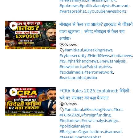
#newsanalysis
,
#Pakistan
,
#PoK
,
#poknews
,
#politicalanalysis
,
#samvad
,
#vartaprabhat
,
#youtubenewsshorts
मोबाइल से फैल रहा आतंक? झारखंड से चौंकाने
वाला खुलासा | संवाद मोबाइल से फैल रहा
आतंक?
0
views
#amitkaul
,
#BreakingNews
,
#cybersecurity
,
#HindiNews
,
#indianews
,
#ISI
,
#jharkhandnews
,
#newsanalysis
,
#newsshorts
,
#Pakistan
,
#rss
,
#socialmedia
,
#terrornetwork
,
#vartaprabhat
,
#संवाद
FCRA Rules 2026 Explained: विदेशी
चंदे पर सरकार का बड़ा फैसला!
0
views
#amitkaul
,
#BreakingNews
,
#fcra
,
#FCRA2026
,
#foreignfunding
,
#indianews
,
#newsanalysis
,
#ngo
,
#politicalanalysis
,
#ReligiousOrganizations
,
#samvad
,
#teaser
,
#vartaprabhat
,