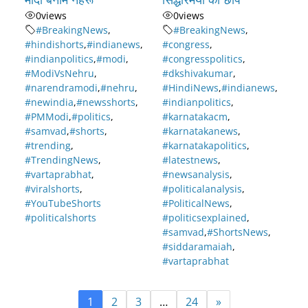
0
views
0
views
#BreakingNews
,
#BreakingNews
,
#hindishorts
,
#indianews
,
#congress
,
#indianpolitics
,
#modi
,
#congresspolitics
,
#ModiVsNehru
,
#dkshivakumar
,
#narendramodi
,
#nehru
,
#HindiNews
,
#indianews
,
#newindia
,
#newsshorts
,
#indianpolitics
,
#PMModi
,
#politics
,
#karnatakacm
,
#samvad
,
#shorts
,
#karnatakanews
,
#trending
,
#karnatakapolitics
,
#TrendingNews
,
#latestnews
,
#vartaprabhat
,
#newsanalysis
,
#viralshorts
,
#politicalanalysis
,
#YouTubeShorts
#PoliticalNews
,
#politicalshorts
#politicsexplained
,
#samvad
,
#ShortsNews
,
#siddaramaiah
,
#vartaprabhat
1
2
3
…
24
»