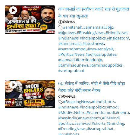
अन्नामलाई का इस्तीफा रुका? शाह से मुलाकात
के बाद बड़ा खुलासा
0
views
#amitshah
,
#annamalai
,
#bjp
,
#bjpnews
,
#BreakingNews
,
#HindiNews
,
#indianews
,
#indianpolitics
,
#insidestory
,
#kannamalai
,
#latestnews
,
#narendramodi
,
#newsanalysis
,
#PoliticalNews
,
#politicalupdates
,
#samvad
,
#tamilnadubjp
,
#tamilnadunews
,
#tamilnadupolitics
,
#vartaprabhat
60 सेकंड में जानिए: मोदी ने कैसे पीछे छोड़ा
नेहरू को? मोदी बनाम नेहरू
0
views
#BreakingNews
,
#hindishorts
,
#indianews
,
#indianpolitics
,
#modi
,
#ModiVsNehru
,
#narendramodi
,
#nehru
,
#newindia
,
#newsshorts
,
#PMModi
,
#politics
,
#samvad
,
#shorts
,
#trending
,
#TrendingNews
,
#vartaprabhat
,
#viralshorts
,