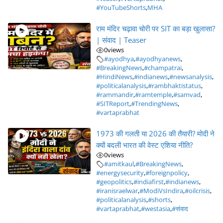
#YouTubeShorts
,
MHA
राम मंदिर चढ़ावा चोरी पर SIT का बड़ा खुलासा?
| संवाद | Teaser
0
views
#ayodhya
,
#ayodhyanews
,
#BreakingNews
,
#champatrai
,
#HindiNews
,
#indianews
,
#newsanalysis
,
#politicalanalysis
,
#rambhaktistatus
,
#rammandir
,
#ramtemple
,
#samvad
,
#SITReport
,
#TrendingNews
,
#vartaprabhat
1973 की गलती या 2026 की तैयारी? मोदी ने
क्यों बदली भारत की वेस्ट एशिया नीति?
0
views
#amitkaul
,
#BreakingNews
,
#energysecurity
,
#foreignpolicy
,
#geopolitics
,
#indiafirst
,
#indianews
,
#iranisraelwar
,
#ModiVsIndira
,
#oilcrisis
,
#politicalanalysis
,
#shorts
,
#vartaprabhat
,
#westasia
,
#संवाद