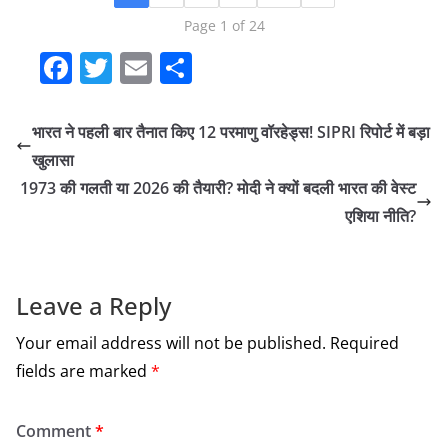
Page 1 of 24
F
T
E
S
a
w
m
h
c
itt
ai
ar
भारत ने पहली बार तैनात किए 12 परमाणु वॉरहेड्स! SIPRI रिपोर्ट में बड़ा
e
er
l
e
खुलासा
b
1973 की गलती या 2026 की तैयारी? मोदी ने क्यों बदली भारत की वेस्ट
एशिया नीति?
o
o
k
Leave a Reply
Your email address will not be published.
Required
fields are marked
*
Comment
*