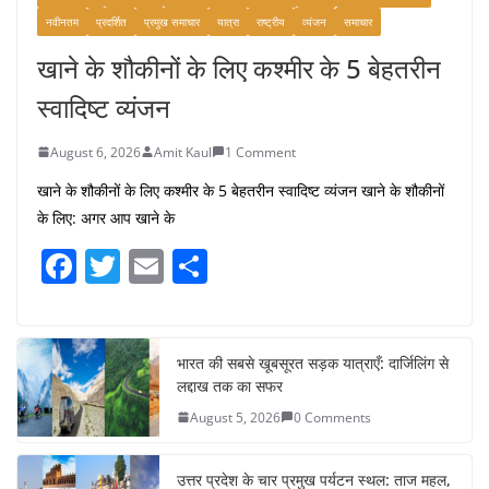
नवीनतम
प्रदर्शित
प्रमुख समाचार
यात्रा
राष्ट्रीय
व्यंजन
समाचार
खाने के शौकीनों के लिए कश्मीर के 5 बेहतरीन
स्वादिष्ट व्यंजन
August 6, 2026
Amit Kaul
1 Comment
खाने के शौकीनों के लिए कश्मीर के 5 बेहतरीन स्वादिष्ट व्यंजन खाने के शौकीनों
के लिए: अगर आप खाने के
F
T
E
S
a
w
m
h
c
itt
ai
ar
e
er
l
e
भारत की सबसे खूबसूरत सड़क यात्राएँ: दार्जिलिंग से
लद्दाख तक का सफर
b
August 5, 2026
0 Comments
o
o
उत्तर प्रदेश के चार प्रमुख पर्यटन स्थल: ताज महल,