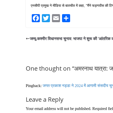
एनसीपी प्रमुख ने मीडिया से बातचीत में कहा, ”मैंने फड़णवीस की टिप्पण
Fa
T
E
S
ce
wi
m
ha
bo
tte
ail
re
जम्मू-कश्मीर विधानसभा चुनाव: भाजपा ने शुरू की ‘आंतरिक
ok
r
One thought on “
अमरनाथ यात्रा: जम्
Pingback:
जगत प्रकाश नड्डा ने 2024 में आगामी संसदीय चुन
Leave a Reply
Your email address will not be published.
Required fie