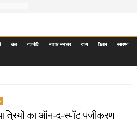
ी
खेल
राजनीति
व्यापार समाचार
राज्य
विज्ञान
स्वास्थ्य
र
्थयात्रियों का ऑन-द-स्पॉट पंजीकरण