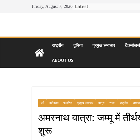
Skip
Latest:
Friday, August 7, 2026
to
content
राष्ट्रीय
दुनिया
प्रमुख समाचार
टैकनोलज
ABOUT US
धर्म
नवीनतम
प्रदर्शित
प्रमुख समाचार
यात्रा
राज्य
राष्ट्रीय
समाचा
अमरनाथ यात्रा: जम्मू में तीर
शुरू