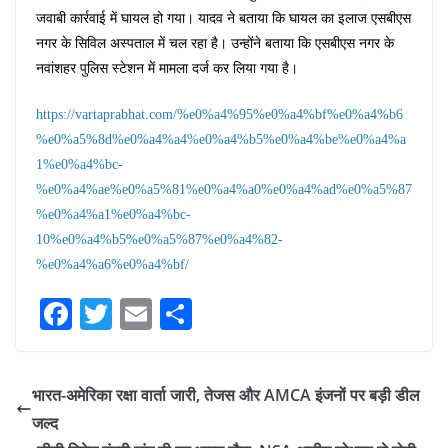
जवाबी कार्रवाई में घायल हो गया। यादव ने बताया कि घायल का इलाज एसबीएस
नगर के सिविल अस्पताल में चल रहा है। उन्होंने बताया कि एसबीएस नगर के
नवांशहर पुलिस स्टेशन में मामला दर्ज कर लिया गया है।
https://vartaprabhat.com/%e0%a4%95%e0%a4%bf%e0%a4%b6
%e0%a5%8d%e0%a4%a4%e0%a4%b5%e0%a4%be%e0%a4%a
1%e0%a4%bc-
%e0%a4%ae%e0%a5%81%e0%a4%a0%e0%a4%ad%e0%a5%87
%e0%a4%a1%e0%a4%bc-
10%e0%a4%b5%e0%a5%87%e0%a4%82-
%e0%a4%a6%e0%a4%bf/
Fa
T
E
S
ce
wi
m
ha
bo
tte
ail
re
भारत-अमेरिका रक्षा वार्ता जारी, तेजस और AMCA इंजनों पर बड़ी डील
ok
r
जल्द