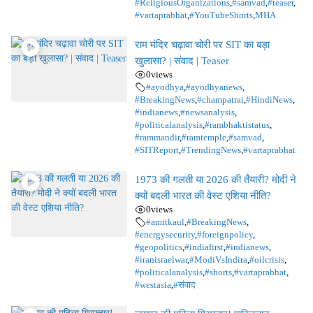
#ReligiousOrganizations
,
#samvad
,
#teaser
,
#vartaprabhat
,
#YouTubeShorts
,
MHA
राम मंदिर चढ़ावा चोरी पर SIT का बड़ा
खुलासा? | संवाद | Teaser
0
views
#ayodhya
,
#ayodhyanews
,
#BreakingNews
,
#champatrai
,
#HindiNews
,
#indianews
,
#newsanalysis
,
#politicalanalysis
,
#rambhaktistatus
,
#rammandir
,
#ramtemple
,
#samvad
,
#SITReport
,
#TrendingNews
,
#vartaprabhat
1973 की गलती या 2026 की तैयारी? मोदी ने
क्यों बदली भारत की वेस्ट एशिया नीति?
0
views
#amitkaul
,
#BreakingNews
,
#energysecurity
,
#foreignpolicy
,
#geopolitics
,
#indiafirst
,
#indianews
,
#iranisraelwar
,
#ModiVsIndira
,
#oilcrisis
,
#politicalanalysis
,
#shorts
,
#vartaprabhat
,
#westasia
,
#संवाद