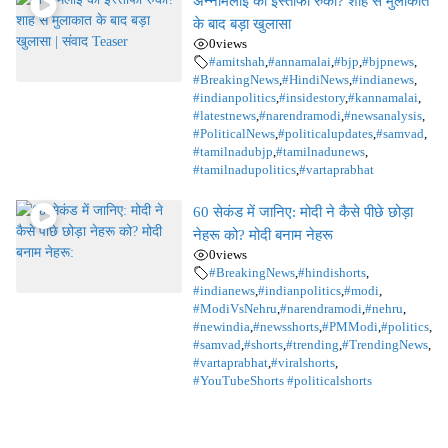
अन्नामलाई का इस्तीफा रुका? शाह से मुलाकात
के बाद बड़ा खुलासा
0
views
#amitshah
,
#annamalai
,
#bjp
,
#bjpnews
,
#BreakingNews
,
#HindiNews
,
#indianews
,
#indianpolitics
,
#insidestory
,
#kannamalai
,
#latestnews
,
#narendramodi
,
#newsanalysis
,
#PoliticalNews
,
#politicalupdates
,
#samvad
,
#tamilnadubjp
,
#tamilnadunews
,
#tamilnadupolitics
,
#vartaprabhat
60 सेकंड में जानिए: मोदी ने कैसे पीछे छोड़ा
नेहरू को? मोदी बनाम नेहरू
0
views
#BreakingNews
,
#hindishorts
,
#indianews
,
#indianpolitics
,
#modi
,
#ModiVsNehru
,
#narendramodi
,
#nehru
,
#newindia
,
#newsshorts
,
#PMModi
,
#politics
,
#samvad
,
#shorts
,
#trending
,
#TrendingNews
,
#vartaprabhat
,
#viralshorts
,
#YouTubeShorts #politicalshorts