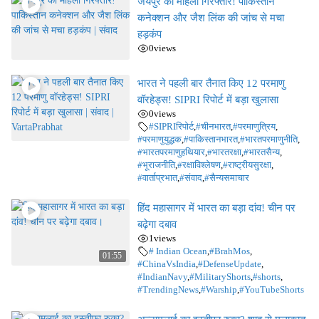
जयपुर की महिला गिरफ्तार! पाकिस्तान
कनेक्शन और जैश लिंक की जांच से मचा
हड़कंप
0
views
भारत ने पहली बार तैनात किए 12 परमाणु
वॉरहेड्स! SIPRI रिपोर्ट में बड़ा खुलासा
0
views
#SIPRIरिपोर्ट
,
#चीनभारत
,
#परमाणुत्रिय
,
#परमाणुयुद्धक
,
#पाकिस्तानभारत
,
#भारतपरमाणुनीति
,
#भारतपरमाणुहथियार
,
#भारतरक्षा
,
#भारतसैन्य
,
#भूराजनीति
,
#रक्षाविश्लेषण
,
#राष्ट्रीयसुरक्षा
,
#वार्ताप्रभात
,
#संवाद
,
#सैन्यसमाचार
हिंद महासागर में भारत का बड़ा दांव! चीन पर
बढ़ेगा दबाव
1
views
# Indian Ocean
,
#BrahMos
,
01:55
#ChinaVsIndia
,
#DefenseUpdate
,
#IndianNavy
,
#MilitaryShorts
,
#shorts
,
#TrendingNews
,
#Warship
,
#YouTubeShorts