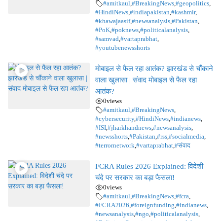
#amitkaul
,
#BreakingNews
,
#geopolitics
,
#HindiNews
,
#indiapakistan
,
#kashmir
,
#khawajaasif
,
#newsanalysis
,
#Pakistan
,
#PoK
,
#poknews
,
#politicalanalysis
,
#samvad
,
#vartaprabhat
,
#youtubenewsshorts
मोबाइल से फैल रहा आतंक? झारखंड से चौंकाने
वाला खुलासा | संवाद मोबाइल से फैल रहा
आतंक?
0
views
#amitkaul
,
#BreakingNews
,
#cybersecurity
,
#HindiNews
,
#indianews
,
#ISI
,
#jharkhandnews
,
#newsanalysis
,
#newsshorts
,
#Pakistan
,
#rss
,
#socialmedia
,
#terrornetwork
,
#vartaprabhat
,
#संवाद
FCRA Rules 2026 Explained: विदेशी
चंदे पर सरकार का बड़ा फैसला!
0
views
#amitkaul
,
#BreakingNews
,
#fcra
,
#FCRA2026
,
#foreignfunding
,
#indianews
,
#newsanalysis
,
#ngo
,
#politicalanalysis
,