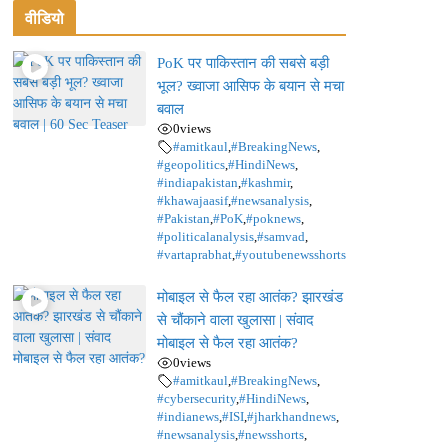
वीडियो
PoK पर पाकिस्तान की सबसे बड़ी
भूल? ख्वाजा आसिफ के बयान से मचा
बवाल
0
views
#amitkaul
,
#BreakingNews
,
#geopolitics
,
#HindiNews
,
#indiapakistan
,
#kashmir
,
#khawajaasif
,
#newsanalysis
,
#Pakistan
,
#PoK
,
#poknews
,
#politicalanalysis
,
#samvad
,
#vartaprabhat
,
#youtubenewsshorts
मोबाइल से फैल रहा आतंक? झारखंड
से चौंकाने वाला खुलासा | संवाद
मोबाइल से फैल रहा आतंक?
0
views
#amitkaul
,
#BreakingNews
,
#cybersecurity
,
#HindiNews
,
#indianews
,
#ISI
,
#jharkhandnews
,
#newsanalysis
,
#newsshorts
,