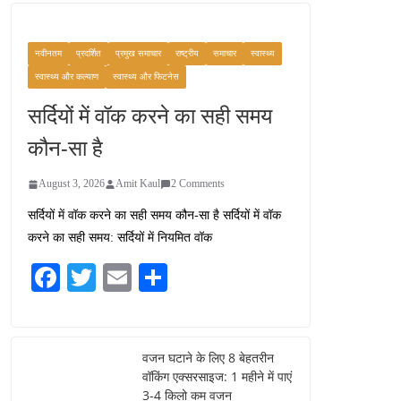
वजन घटाने के लिए 8 बेहतरीन
वॉकिंग एक्सरसाइज: 1 महीने में
पाएं 3-4 किलो कम वजन
नवीनतम
प्रदर्शित
प्रमुख समाचार
राष्ट्रीय
समाचार
स्वास्थ्य
July 31, 2026
1 Comment
स्वास्थ्य और कल्याण
स्वास्थ्य और फिटनेस
सर्दियों में वॉक करने का सही समय
रामेश्वरम यात्रा गाइड: पवित्र
तीर्थ स्थल, दर्शन स्थल और
कौन-सा है
पहुंच मार्ग
July 30, 2026
1 Comment
August 3, 2026
Amit Kaul
2 Comments
सर्दियों में वॉक करने का सही समय कौन-सा है सर्दियों में वॉक
खाने के शौकीनों के लिए
करने का सही समय: सर्दियों में नियमित वॉक
कश्मीर के 5 बेहतरीन स्वादिष्ट
व्यंजन
Fa
T
E
S
August 6, 2026
ce
wi
m
ha
1 Comment
bo
tte
ail
re
ok
r
वजन घटाने के लिए 8 बेहतरीन
वॉकिंग एक्सरसाइज: 1 महीने में पाएं
3-4 किलो कम वजन