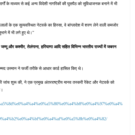
गों के माध्यम से कई अन्य विदेशी नागरिकों की घुसपैठ को सुविधाजनक बनाने में भी
लालों के एक सुव्यवस्थित नेटवर्क का हिस्सा, वे बांग्लादेश में शरण लेने वाली कमजोर
लुभाने में भी लगे हुए थे।”
जम्मू और कश्मीर, तेलंगाना, हरियाणा आदि सहित विभिन्न भारतीय राज्यों में जबरन
मद उस्मान ने फर्जी तरीके से आधार कार्ड हासिल किए थे।
ंच शुरू की, ने एक प्रमुख अंतरराष्ट्रीय मानव तस्करी रैकेट और नेटवर्क को
ै।
4%e0%a5%8d%e0%a4%a4%e0%a5%80%e0%a4%b8%e0%a4%97%e0%a4%
%a4%b2%e0%a4%bf%e0%a4%af%e0%a5%8b%e0%a4%82/