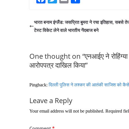
ce
wi
m
ha
bo
tte
ail
re
भारत बनाम इंग्लैंड: जसप्रित बुमरा ने रचा इतिहास, सबसे त
ok
r
टेस्ट विकेट लेने वाले भारतीय गेंदबाज बने
One thought on “
एनआईए ने रोहिंग्या
आरोपपत्र दाखिल किया
”
Pingback:
दिल्ली पुलिस ने लश्कर की आतंकी साजिश को कैसे 
Leave a Reply
Your email address will not be published.
Required fie
Comment
*