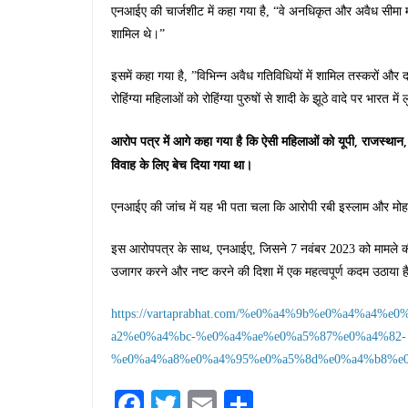
एनआईए की चार्जशीट में कहा गया है, “वे अनधिकृत और अवैध सीमा मार्
शामिल थे।”
इसमें कहा गया है, ”विभिन्न अवैध गतिविधियों में शामिल तस्करों और द
रोहिंग्या महिलाओं को रोहिंग्या पुरुषों से शादी के झूठे वादे पर भारत में 
आरोप पत्र में आगे कहा गया है कि ऐसी महिलाओं को यूपी, राजस्थान, 
विवाह के लिए बेच दिया गया था।
एनआईए की जांच में यह भी पता चला कि आरोपी रबी इस्लाम और मोहम्
इस आरोपपत्र के साथ, एनआईए, जिसने 7 नवंबर 2023 को मामले की जा
उजागर करने और नष्ट करने की दिशा में एक महत्वपूर्ण कदम उठाया ह
https://vartaprabhat.com/%e0%a4%9b%e0%a4%a
a2%e0%a4%bc-%e0%a4%ae%e0%a5%87%e0%a4%82-
%e0%a4%a8%e0%a4%95%e0%a5%8d%e0%a4%b8%e0
Fa
T
E
S