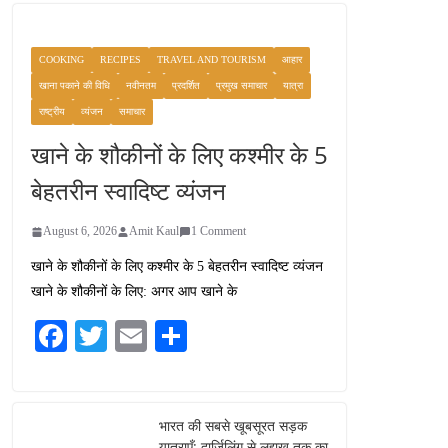
COOKING
RECIPES
TRAVEL AND TOURISM
आहार
खाना पकाने की विधि
नवीनतम
प्रदर्शित
प्रमुख समाचार
यात्रा
राष्ट्रीय
व्यंजन
समाचार
खाने के शौकीनों के लिए कश्मीर के 5
बेहतरीन स्वादिष्ट व्यंजन
August 6, 2026
Amit Kaul
1 Comment
खाने के शौकीनों के लिए कश्मीर के 5 बेहतरीन स्वादिष्ट व्यंजन
खाने के शौकीनों के लिए: अगर आप खाने के
Fa
T
E
S
ce
wi
m
ha
bo
tte
ail
re
ok
r
भारत की सबसे खूबसूरत सड़क
यात्राएँ: दार्जिलिंग से लद्दाख तक का