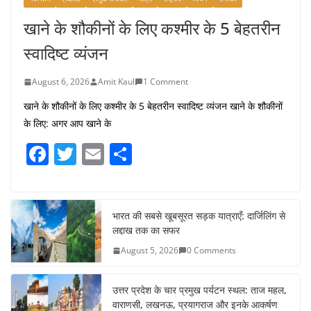
खाने के शौकीनों के लिए कश्मीर के 5 बेहतरीन
स्वादिष्ट व्यंजन
August 6, 2026
Amit Kaul
1 Comment
खाने के शौकीनों के लिए कश्मीर के 5 बेहतरीन स्वादिष्ट व्यंजन खाने के शौकीनों
के लिए: अगर आप खाने के
F
T
E
S
a
w
m
h
c
itt
ai
ar
e
er
l
e
भारत की सबसे खूबसूरत सड़क यात्राएँ: दार्जिलिंग से
लद्दाख तक का सफर
b
August 5, 2026
0 Comments
o
o
उत्तर प्रदेश के चार प्रमुख पर्यटन स्थल: ताज महल,
k
वाराणसी, लखनऊ, प्रयागराज और इनके आकर्षण