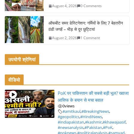
August 4, 2026
0 Comments
ऑफबीट समर डेस्टिनेशन: गर्मियों के लिए 7 बेहतरीन
ठंडी जगहें – भीड़ से दूर छुट्टियां
August 2, 2026
1 Comment
उपयोगी श्रेणियां
वीडियो
PoK पर पाकिस्तान की सबसे बड़ी भूल? ख्वाजा
आसिफ के बयान से मचा बवाल
0
views
#amitkaul
,
#BreakingNews
,
#geopolitics
,
#HindiNews
,
#indiapakistan
,
#kashmir
,
#khawajaasif
,
#newsanalysis
,
#Pakistan
,
#PoK
,
#poknews
,
#politicalanalysis
,
#samvad
,