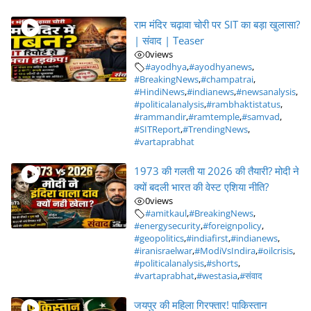
राम मंदिर चढ़ावा चोरी पर SIT का बड़ा खुलासा?
| संवाद | Teaser
0
views
#ayodhya
,
#ayodhyanews
,
#BreakingNews
,
#champatrai
,
#HindiNews
,
#indianews
,
#newsanalysis
,
#politicalanalysis
,
#rambhaktistatus
,
#rammandir
,
#ramtemple
,
#samvad
,
#SITReport
,
#TrendingNews
,
#vartaprabhat
1973 की गलती या 2026 की तैयारी? मोदी ने
क्यों बदली भारत की वेस्ट एशिया नीति?
0
views
#amitkaul
,
#BreakingNews
,
#energysecurity
,
#foreignpolicy
,
#geopolitics
,
#indiafirst
,
#indianews
,
#iranisraelwar
,
#ModiVsIndira
,
#oilcrisis
,
#politicalanalysis
,
#shorts
,
#vartaprabhat
,
#westasia
,
#संवाद
जयपुर की महिला गिरफ्तार! पाकिस्तान