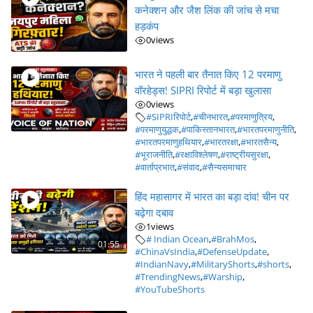
कनेक्शन और जैश लिंक की जांच से मचा
हड़कंप
0
views
भारत ने पहली बार तैनात किए 12 परमाणु
वॉरहेड्स! SIPRI रिपोर्ट में बड़ा खुलासा
0
views
#SIPRIरिपोर्ट
,
#चीनभारत
,
#परमाणुत्रिय
,
#परमाणुयुद्धक
,
#पाकिस्तानभारत
,
#भारतपरमाणुनीति
,
#भारतपरमाणुहथियार
,
#भारतरक्षा
,
#भारतसैन्य
,
#भूराजनीति
,
#रक्षाविश्लेषण
,
#राष्ट्रीयसुरक्षा
,
#वार्ताप्रभात
,
#संवाद
,
#सैन्यसमाचार
हिंद महासागर में भारत का बड़ा दांव! चीन पर
बढ़ेगा दबाव
1
views
# Indian Ocean
,
#BrahMos
,
01:55
#ChinaVsIndia
,
#DefenseUpdate
,
#IndianNavy
,
#MilitaryShorts
,
#shorts
,
#TrendingNews
,
#Warship
,
#YouTubeShorts