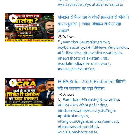
#vartaprabhat
,
#youtubenewsshorts
मोबाइल से फैल रहा आतंक? झारखंड से चौंकाने
वाला खुलासा | संवाद मोबाइल से फैल रहा
आतंक?
0
views
#amitkaul
,
#BreakingNews
,
#cybersecurity
,
#HindiNews
,
#indianews
,
#ISI
,
#jharkhandnews
,
#newsanalysis
,
#newsshorts
,
#Pakistan
,
#rss
,
#socialmedia
,
#terrornetwork
,
#vartaprabhat
,
#संवाद
FCRA Rules 2026 Explained: विदेशी
चंदे पर सरकार का बड़ा फैसला!
0
views
#amitkaul
,
#BreakingNews
,
#fcra
,
#FCRA2026
,
#foreignfunding
,
#indianews
,
#newsanalysis
,
#ngo
,
#politicalanalysis
,
#ReligiousOrganizations
,
#samvad
,
#teaser
,
#vartaprabhat
,
#YouTubeShorts
,
MHA