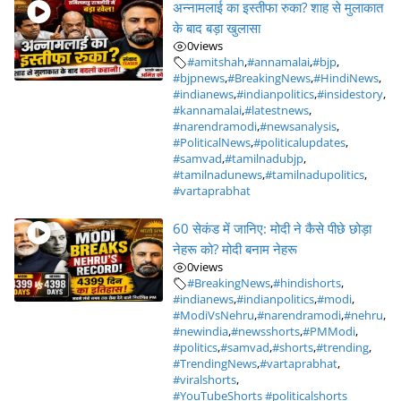
अन्नामलाई का इस्तीफा रुका? शाह से मुलाकात
के बाद बड़ा खुलासा
0
views
#amitshah
,
#annamalai
,
#bjp
,
#bjpnews
,
#BreakingNews
,
#HindiNews
,
#indianews
,
#indianpolitics
,
#insidestory
,
#kannamalai
,
#latestnews
,
#narendramodi
,
#newsanalysis
,
#PoliticalNews
,
#politicalupdates
,
#samvad
,
#tamilnadubjp
,
#tamilnadunews
,
#tamilnadupolitics
,
#vartaprabhat
60 सेकंड में जानिए: मोदी ने कैसे पीछे छोड़ा
नेहरू को? मोदी बनाम नेहरू
0
views
#BreakingNews
,
#hindishorts
,
#indianews
,
#indianpolitics
,
#modi
,
#ModiVsNehru
,
#narendramodi
,
#nehru
,
#newindia
,
#newsshorts
,
#PMModi
,
#politics
,
#samvad
,
#shorts
,
#trending
,
#TrendingNews
,
#vartaprabhat
,
#viralshorts
,
#YouTubeShorts #politicalshorts