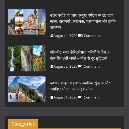
a
w
m
h
c
itt
ai
ar
उत्तर प्रदेश के चार प्रमुख पर्यटन स्थल: ताज
e
er
l
e
महल, वाराणसी, लखनऊ, प्रयागराज और इनके
आकर्षण
b
August 4, 2026
0 Comments
o
o
ऑफबीट समर डेस्टिनेशन: गर्मियों के लिए 7
k
बेहतरीन ठंडी जगहें – भीड़ से दूर छुट्टियां
August 2, 2026
1 Comment
कश्मीर यात्रा गाइड: प्राकृतिक सुंदरता और
स्वादिष्ट भोजन का अनूठा संगम
August 1, 2026
1 Comment
Categories