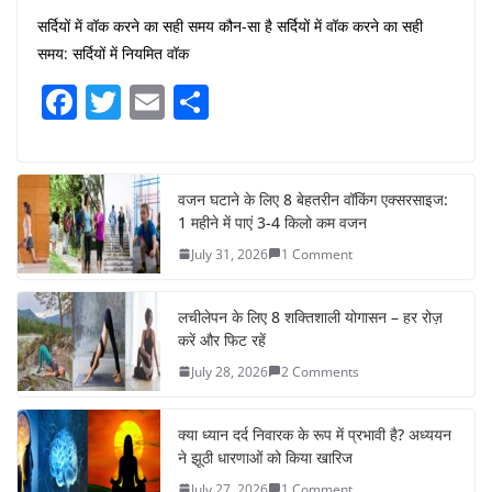
सर्दियों में वॉक करने का सही समय कौन-सा है सर्दियों में वॉक करने का सही
समय: सर्दियों में नियमित वॉक
F
T
E
S
a
w
m
h
c
itt
ai
ar
e
er
l
e
वजन घटाने के लिए 8 बेहतरीन वॉकिंग एक्सरसाइज:
1 महीने में पाएं 3-4 किलो कम वजन
b
July 31, 2026
1 Comment
o
o
लचीलेपन के लिए 8 शक्तिशाली योगासन – हर रोज़
k
करें और फिट रहें
July 28, 2026
2 Comments
क्या ध्यान दर्द निवारक के रूप में प्रभावी है? अध्ययन
ने झूठी धारणाओं को किया खारिज
July 27, 2026
1 Comment