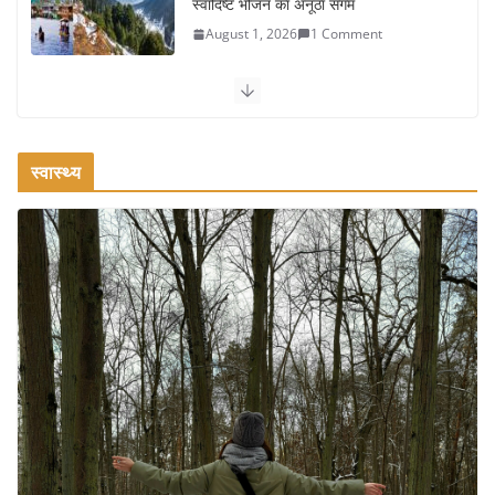
एक्सरसाइज: 1 महीने में पाएं 3-4 किलो कम
वजन
July 31, 2026
1 Comment
रामेश्वरम यात्रा गाइड: पवित्र तीर्थ स्थल, दर्शन स्थल और पहुंच मार्ग
July 30, 2026
1 Comment
स्वास्थ्य
खाने के शौकीनों के लिए कश्मीर के 5 बेहतरीन
स्वादिष्ट व्यंजन
August 6, 2026
1 Comment
भारत की सबसे खूबसूरत सड़क यात्राएँ:
दार्जिलिंग से लद्दाख तक का सफर
August 5, 2026
0 Comments