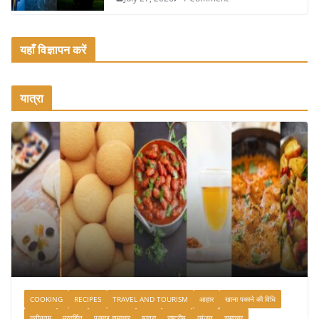
यहाँ विज्ञापन करें
यात्रा
COOKING
RECIPES
TRAVEL AND TOURISM
आहार
खाना पकाने की विधि
नवीनतम
प्रदर्शित
प्रमुख समाचार
यात्रा
राष्ट्रीय
व्यंजन
समाचार