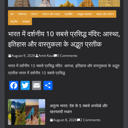
धर्म
नवीनतम
पर्यटन
पर्यटन और यात्रा
प्रदर्शित
प्रमुख समाचार
यात्रा और पर्यटन
राष्ट्रीय
समाचार
भारत में दर्शनीय 10 सबसे प्रसिद्ध मंदिर: आस्था,
इतिहास और वास्तुकला के अद्भुत प्रतीक
August 9, 2026
Amit Kaul
0 Comments
भारत में दर्शनीय 10 सबसे प्रसिद्ध मंदिर: आस्था, इतिहास और वास्तुकला के अद्भुत
प्रतीक भारत में दर्शनीय 10 सबसे प्रसिद्ध
F
T
E
S
a
w
m
h
c
itt
ai
ar
अतुल्य भारत: देश के 5 सबसे अनदेखे और
e
er
l
e
रहस्यमयी स्थान
b
August 8, 2026
2 Comments