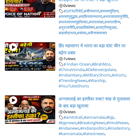
0
views
#SIPRIरिपोर्ट
,
#चीनभारत
,
#परमाणुत्रिय
,
#परमाणुयुद्धक
,
#पाकिस्तानभारत
,
#भारतपरमाणुनीति
,
#भारतपरमाणुहथियार
,
#भारतरक्षा
,
#भारतसैन्य
,
#भूराजनीति
,
#रक्षाविश्लेषण
,
#राष्ट्रीयसुरक्षा
,
#वार्ताप्रभात
,
#संवाद
,
#सैन्यसमाचार
हिंद महासागर में भारत का बड़ा दांव! चीन पर
बढ़ेगा दबाव
1
views
# Indian Ocean
,
#BrahMos
,
01:55
#ChinaVsIndia
,
#DefenseUpdate
,
#IndianNavy
,
#MilitaryShorts
,
#shorts
,
#TrendingNews
,
#Warship
,
#YouTubeShorts
अन्नामलाई का इस्तीफा रुका? शाह से मुलाकात
के बाद बड़ा खुलासा
0
views
#amitshah
,
#annamalai
,
#bjp
,
#bjpnews
,
#BreakingNews
,
#HindiNews
,
#indianews
,
#indianpolitics
,
#insidestory
,
#kannamalai
,
#latestnews
,