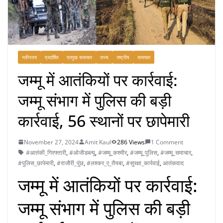
नवीनतम
प्रदर्शित
प्रमुख समाचार
राज्य
राष्ट्रीय
समाचार
जम्मू में आतंकियों पर कार्रवाई:
जम्मू संभाग में पुलिस की बड़ी
कार्रवाई, 56 स्थानों पर छापेमारी
November 27, 2024
Amit Kaul
286 Views
1 Comment
#आतंकी_गिरफ्तारी
,
#ओजीडब्ल्यू
,
#जम्मू_कश्मीर
,
#जम्मू_पुलिस
,
#जम्मू_समाचार
,
#पुलिस_छापेमारी
,
#राजौरी_पुंछ
,
#लश्कर_ए_तैयबा
,
#सुरक्षा_कार्रवाई
,
आतंकवाद
जम्मू में आतंकियों पर कार्रवाई:
जम्मू संभाग में पुलिस की बड़ी