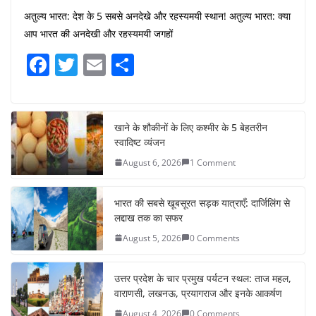
अतुल्य भारत: देश के 5 सबसे अनदेखे और रहस्यमयी स्थान! अतुल्य भारत: क्या
आप भारत की अनदेखी और रहस्यमयी जगहों
F
T
E
S
a
w
m
h
c
itt
ai
ar
e
er
l
e
खाने के शौकीनों के लिए कश्मीर के 5 बेहतरीन
स्वादिष्ट व्यंजन
b
August 6, 2026
1 Comment
o
o
भारत की सबसे खूबसूरत सड़क यात्राएँ: दार्जिलिंग से
k
लद्दाख तक का सफर
August 5, 2026
0 Comments
उत्तर प्रदेश के चार प्रमुख पर्यटन स्थल: ताज महल,
वाराणसी, लखनऊ, प्रयागराज और इनके आकर्षण
August 4, 2026
0 Comments