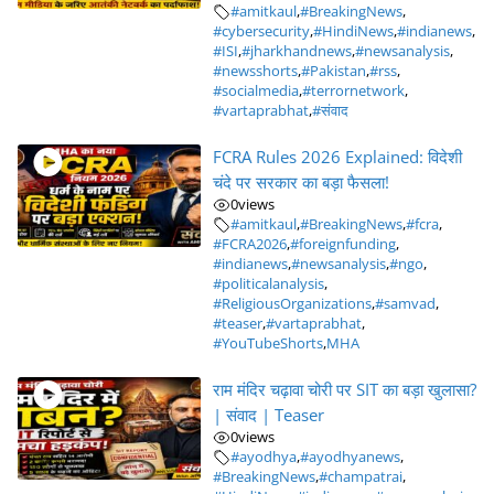
#amitkaul
,
#BreakingNews
,
#cybersecurity
,
#HindiNews
,
#indianews
,
#ISI
,
#jharkhandnews
,
#newsanalysis
,
#newsshorts
,
#Pakistan
,
#rss
,
#socialmedia
,
#terrornetwork
,
#vartaprabhat
,
#संवाद
FCRA Rules 2026 Explained: विदेशी
चंदे पर सरकार का बड़ा फैसला!
0
views
#amitkaul
,
#BreakingNews
,
#fcra
,
#FCRA2026
,
#foreignfunding
,
#indianews
,
#newsanalysis
,
#ngo
,
#politicalanalysis
,
#ReligiousOrganizations
,
#samvad
,
#teaser
,
#vartaprabhat
,
#YouTubeShorts
,
MHA
राम मंदिर चढ़ावा चोरी पर SIT का बड़ा खुलासा?
| संवाद | Teaser
0
views
#ayodhya
,
#ayodhyanews
,
#BreakingNews
,
#champatrai
,