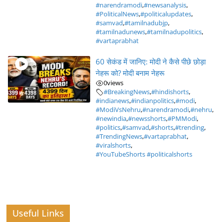
#narendramodi
,
#newsanalysis
,
#PoliticalNews
,
#politicalupdates
,
#samvad
,
#tamilnadubjp
,
#tamilnadunews
,
#tamilnadupolitics
,
#vartaprabhat
60 सेकंड में जानिए: मोदी ने कैसे पीछे छोड़ा
नेहरू को? मोदी बनाम नेहरू
0
views
#BreakingNews
,
#hindishorts
,
#indianews
,
#indianpolitics
,
#modi
,
#ModiVsNehru
,
#narendramodi
,
#nehru
,
#newindia
,
#newsshorts
,
#PMModi
,
#politics
,
#samvad
,
#shorts
,
#trending
,
#TrendingNews
,
#vartaprabhat
,
#viralshorts
,
#YouTubeShorts #politicalshorts
Useful Links