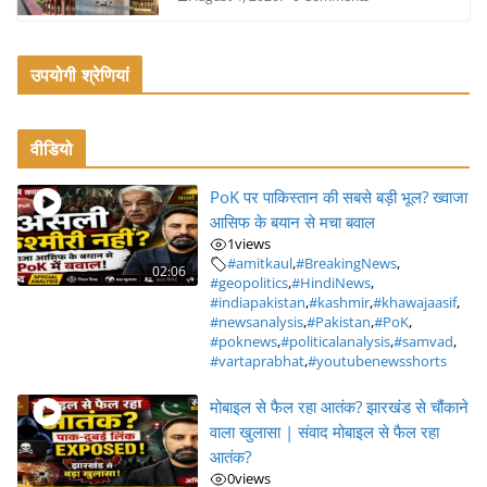
उपयोगी श्रेणियां
वीडियो
PoK पर पाकिस्तान की सबसे बड़ी भूल? ख्वाजा
आसिफ के बयान से मचा बवाल
1
views
#amitkaul
,
#BreakingNews
,
02:06
#geopolitics
,
#HindiNews
,
#indiapakistan
,
#kashmir
,
#khawajaasif
,
#newsanalysis
,
#Pakistan
,
#PoK
,
#poknews
,
#politicalanalysis
,
#samvad
,
#vartaprabhat
,
#youtubenewsshorts
मोबाइल से फैल रहा आतंक? झारखंड से चौंकाने
वाला खुलासा | संवाद मोबाइल से फैल रहा
आतंक?
0
views