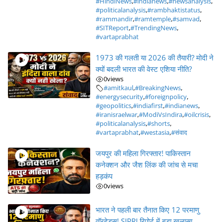
#HindiNews
,
#indianews
,
#newsanalysis
,
#politicalanalysis
,
#rambhaktistatus
,
#rammandir
,
#ramtemple
,
#samvad
,
#SITReport
,
#TrendingNews
,
#vartaprabhat
1973 की गलती या 2026 की तैयारी? मोदी ने
क्यों बदली भारत की वेस्ट एशिया नीति?
0
views
#amitkaul
,
#BreakingNews
,
#energysecurity
,
#foreignpolicy
,
#geopolitics
,
#indiafirst
,
#indianews
,
#iranisraelwar
,
#ModiVsIndira
,
#oilcrisis
,
#politicalanalysis
,
#shorts
,
#vartaprabhat
,
#westasia
,
#संवाद
जयपुर की महिला गिरफ्तार! पाकिस्तान
कनेक्शन और जैश लिंक की जांच से मचा
हड़कंप
0
views
भारत ने पहली बार तैनात किए 12 परमाणु
वॉरहेड्स! SIPRI रिपोर्ट में बड़ा खुलासा