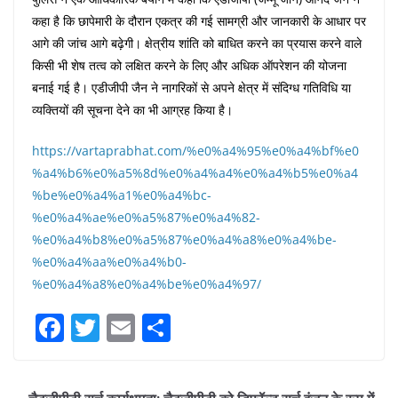
कहा है कि छापेमारी के दौरान एकत्र की गई सामग्री और जानकारी के आधार पर
आगे की जांच आगे बढ़ेगी। क्षेत्रीय शांति को बाधित करने का प्रयास करने वाले
किसी भी शेष तत्व को लक्षित करने के लिए और अधिक ऑपरेशन की योजना
बनाई गई है। एडीजीपी जैन ने नागरिकों से अपने क्षेत्र में संदिग्ध गतिविधि या
व्यक्तियों की सूचना देने का भी आग्रह किया है।
https://vartaprabhat.com/%e0%a4%95%e0%a4%bf%e0
%a4%b6%e0%a5%8d%e0%a4%a4%e0%a4%b5%e0%a4
%be%e0%a4%a1%e0%a4%bc-
%e0%a4%ae%e0%a5%87%e0%a4%82-
%e0%a4%b8%e0%a5%87%e0%a4%a8%e0%a4%be-
%e0%a4%aa%e0%a4%b0-
%e0%a4%a8%e0%a4%be%e0%a4%97/
F
T
E
S
a
w
m
h
c
itt
ai
ar