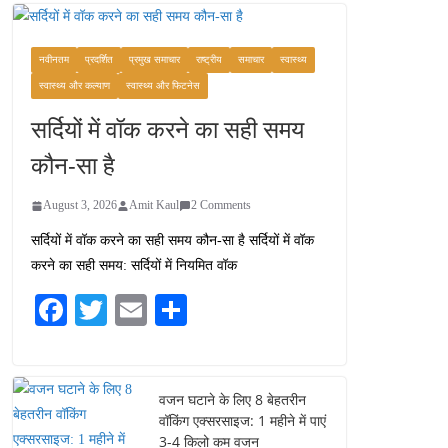
वजन घटाने के लिए 8 बेहतरीन
वॉकिंग एक्सरसाइज: 1 महीने में
पाएं 3-4 किलो कम वजन
नवीनतम
प्रदर्शित
प्रमुख समाचार
राष्ट्रीय
समाचार
स्वास्थ्य
July 31, 2026
1 Comment
स्वास्थ्य और कल्याण
स्वास्थ्य और फिटनेस
सर्दियों में वॉक करने का सही समय
रामेश्वरम यात्रा गाइड: पवित्र
तीर्थ स्थल, दर्शन स्थल और
कौन-सा है
पहुंच मार्ग
July 30, 2026
1 Comment
August 3, 2026
Amit Kaul
2 Comments
सर्दियों में वॉक करने का सही समय कौन-सा है सर्दियों में वॉक
खाने के शौकीनों के लिए
करने का सही समय: सर्दियों में नियमित वॉक
कश्मीर के 5 बेहतरीन स्वादिष्ट
व्यंजन
Fa
T
E
S
August 6, 2026
ce
wi
m
ha
1 Comment
bo
tte
ail
re
ok
r
वजन घटाने के लिए 8 बेहतरीन
वॉकिंग एक्सरसाइज: 1 महीने में पाएं
3-4 किलो कम वजन