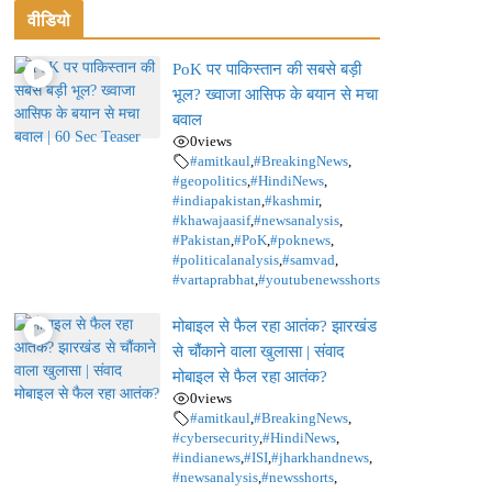
वीडियो
PoK पर पाकिस्तान की सबसे बड़ी
भूल? ख्वाजा आसिफ के बयान से मचा
बवाल
0
views
#amitkaul
,
#BreakingNews
,
#geopolitics
,
#HindiNews
,
#indiapakistan
,
#kashmir
,
#khawajaasif
,
#newsanalysis
,
#Pakistan
,
#PoK
,
#poknews
,
#politicalanalysis
,
#samvad
,
#vartaprabhat
,
#youtubenewsshorts
मोबाइल से फैल रहा आतंक? झारखंड
से चौंकाने वाला खुलासा | संवाद
मोबाइल से फैल रहा आतंक?
0
views
#amitkaul
,
#BreakingNews
,
#cybersecurity
,
#HindiNews
,
#indianews
,
#ISI
,
#jharkhandnews
,
#newsanalysis
,
#newsshorts
,