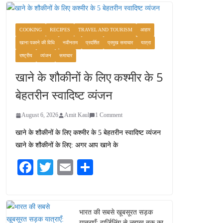
COOKING
RECIPES
TRAVEL AND TOURISM
आहार
खाना पकाने की विधि
नवीनतम
प्रदर्शित
प्रमुख समाचार
यात्रा
राष्ट्रीय
व्यंजन
समाचार
खाने के शौकीनों के लिए कश्मीर के 5
बेहतरीन स्वादिष्ट व्यंजन
August 6, 2026
Amit Kaul
1 Comment
खाने के शौकीनों के लिए कश्मीर के 5 बेहतरीन स्वादिष्ट व्यंजन
खाने के शौकीनों के लिए: अगर आप खाने के
Fa
T
E
S
ce
wi
m
ha
bo
tte
ail
re
ok
r
भारत की सबसे खूबसूरत सड़क
यात्राएँ: दार्जिलिंग से लद्दाख तक का