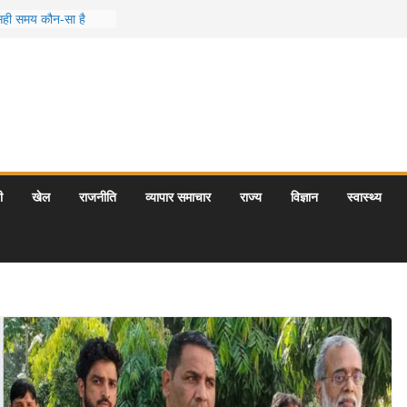
ा सही समय कौन-सा है
टकट्स जो आपकी
ेंगे
कश्मीर के 5 बेहतरीन
़क यात्राएँ: दार्जिलिंग
मुख पर्यटन स्थल: ताज
 प्रयागराज और इनके
ी
खेल
राजनीति
व्यापार समाचार
राज्य
विज्ञान
स्वास्थ्य