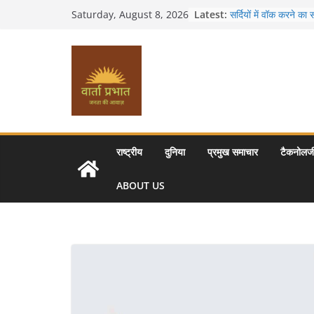
Skip
Latest:
सर्दियों में वॉक करने क
Saturday, August 8, 2026
to
16 ज़रूरी कीबोर्ड शॉर्
उत्पादकता को दोगुना कर द
content
खाने के शौकीनों के लिए 
स्वादिष्ट व्यंजन
भारत की सबसे खूबसूरत सड
से लद्दाख तक का सफर
उत्तर प्रदेश के चार प्र
महल, वाराणसी, लखनऊ,
आकर्षण
राष्ट्रीय
दुनिया
प्रमुख समाचार
टैकनोलज
ABOUT US