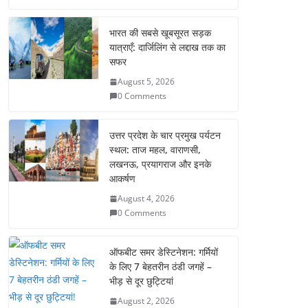
c
itt
ai
ar
e
er
l
e
भारत की सबसे खूबसूरत सड़क
यात्राएँ: दार्जिलिंग से लद्दाख तक का
b
सफर
o
August 5, 2026
o
0 Comments
k
उत्तर प्रदेश के चार प्रमुख पर्यटन
स्थल: ताज महल, वाराणसी,
लखनऊ, प्रयागराज और इनके
आकर्षण
August 4, 2026
0 Comments
ऑफबीट समर डेस्टिनेशन: गर्मियों
के लिए 7 बेहतरीन ठंडी जगहें –
भीड़ से दूर छुट्टियां
August 2, 2026