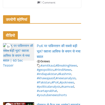
1 Comment
उपयोगी श्रेणियां
वीडियो
PoK पर पाकिस्तान की सबसे बड़ी
भूल? ख्वाजा आसिफ के बयान से मचा
बवाल
0
views
#amitkaul
,
#BreakingNews
,
#geopolitics
,
#HindiNews
,
#indiapakistan
,
#kashmir
,
#khawajaasif
,
#newsanalysis
,
#Pakistan
,
#PoK
,
#poknews
,
#politicalanalysis
,
#samvad
,
#vartaprabhat
,
#youtubenewsshorts
मोबाइल से फैल रहा आतंक? झारखंड