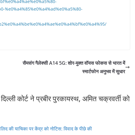
4%bf%e0%a4%ae%e0%a5%80-
0-%e0%a4%85%e0%a4%ad%e0%a5%80-
2%e0%a4%be%e0%a4%ae%e0%a4%bf%e0%a4%95/
सैमसंग गैलेक्सी A14 5G: शोर-मुक्त वॉयस फोकस से भारत में
स्मार्टफोन अनुभव में सुधार
 दिल्ली कोर्ट ने प्रबीर पुरकायस्थ, अमित चक्रवर्ती को
खालिद की याचिका पर केंद्र को नोटिस: विवाद के पीछे की