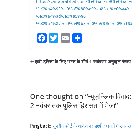
https://vartaprabhat.com/%e0%a4%b8%e0%a
%e0%a4%95%e0%a5%88%e0%a4%a1%e0%a4%b
%e0%a4%ad%e0%a5%80-
%e0%a4%87%e0%a4%b8%e0%a5%8d%e0%a4%b
F
T
E
S
a
w
m
h
c
itt
ai
ar
इको-टूरिज्म के लिए भारत के शीर्ष 4 पर्यावरण-अनुकूल गंतव्य
e
er
l
e
b
o
o
One thought on “
न्यूज़क्लिक विवाद:
k
2 नवंबर तक पुलिस हिरासत में भेजा
”
Pingback:
सुप्रीम कोर्ट के आदेश पर यूएपीए मामले में उमर 