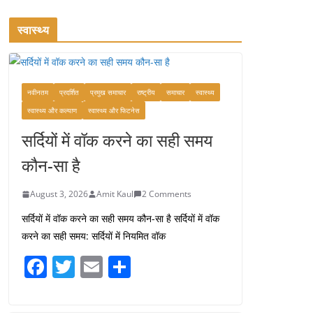
August 2, 2026
1 Comment
स्वास्थ्य
कश्मीर यात्रा गाइड:
प्राकृतिक सुंदरता और
स्वादिष्ट भोजन का अनूठा संगम
नवीनतम
प्रदर्शित
प्रमुख समाचार
राष्ट्रीय
समाचार
स्वास्थ्य
August 1, 2026
स्वास्थ्य और कल्याण
स्वास्थ्य और फिटनेस
1 Comment
सर्दियों में वॉक करने का सही समय
वजन घटाने के लिए 8 बेहतरीन
कौन-सा है
वॉकिंग एक्सरसाइज: 1 महीने में
पाएं 3-4 किलो कम वजन
August 3, 2026
Amit Kaul
2 Comments
July 31, 2026
1 Comment
सर्दियों में वॉक करने का सही समय कौन-सा है सर्दियों में वॉक
करने का सही समय: सर्दियों में नियमित वॉक
16 ज़रूरी कीबोर्ड शॉर्टकट्स
F
T
E
S
जो आपकी उत्पादकता को
a
w
m
h
दोगुना कर देंगे
c
itt
ai
ar
August 7, 2026