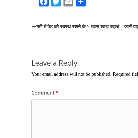
Fa
T
E
S
ce
wi
m
ha
bo
tte
ail
re
गर्मी में पेट को स्वस्थ रखने के 5 खास खाद्य पदार्थ – जानें यहा
ok
r
Leave a Reply
Your email address will not be published.
Required fie
Comment
*