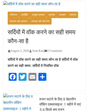
कश्मीर यात्रा गाइड:
प्राकृतिक सुंदरता और
स्वादिष्ट भोजन का अनूठा संगम
नवीनतम
प्रदर्शित
प्रमुख समाचार
राष्ट्रीय
समाचार
स्वास्थ्य
August 1, 2026
स्वास्थ्य और कल्याण
स्वास्थ्य और फिटनेस
1 Comment
सर्दियों में वॉक करने का सही समय
वजन घटाने के लिए 8 बेहतरीन
कौन-सा है
वॉकिंग एक्सरसाइज: 1 महीने में
पाएं 3-4 किलो कम वजन
August 3, 2026
Amit Kaul
2 Comments
July 31, 2026
1 Comment
सर्दियों में वॉक करने का सही समय कौन-सा है सर्दियों में वॉक
करने का सही समय: सर्दियों में नियमित वॉक
16 ज़रूरी कीबोर्ड शॉर्टकट्स
जो आपकी उत्पादकता को
Fa
T
E
S
दोगुना कर देंगे
ce
wi
m
ha
August 7, 2026
0 Comments
bo
tte
ail
re
ok
r
वजन घटाने के लिए 8 बेहतरीन
वॉकिंग एक्सरसाइज: 1 महीने में पाएं
3-4 किलो कम वजन