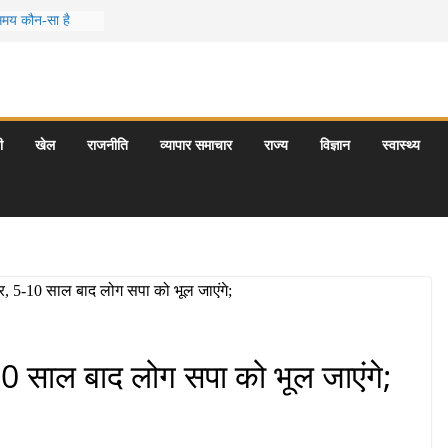
 समय कौन-सा है
स जो आपकी
र के 5 बेहतरीन
त्राएँ: दार्जिलिंग
ी
खेल
राजनीति
व्यापार समाचार
राज्य
विज्ञान
स्वास्थ्य
र्यटन स्थल: ताज
यागराज और इनके
0 साल बाद लोग सपा को भूल जाएंगे;