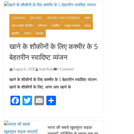
COOKING
RECIPES
TRAVEL AND TOURISM
आहार
खाना पकाने की विधि
नवीनतम
प्रदर्शित
प्रमुख समाचार
यात्रा
राष्ट्रीय
व्यंजन
समाचार
खाने के शौकीनों के लिए कश्मीर के 5
बेहतरीन स्वादिष्ट व्यंजन
August 6, 2026
Amit Kaul
1 Comment
खाने के शौकीनों के लिए कश्मीर के 5 बेहतरीन स्वादिष्ट व्यंजन
खाने के शौकीनों के लिए: अगर आप खाने के
Fa
T
E
S
ce
wi
m
ha
bo
tte
ail
re
ok
r
भारत की सबसे खूबसूरत सड़क
यात्राएँ: दार्जिलिंग से लद्दाख तक का