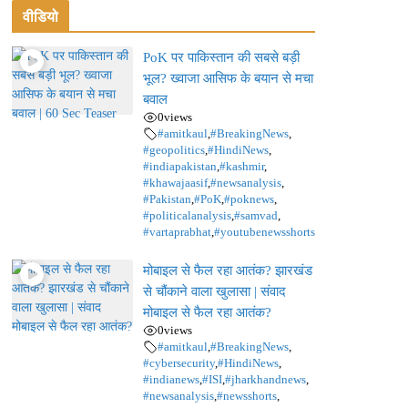
वीडियो
PoK पर पाकिस्तान की सबसे बड़ी
भूल? ख्वाजा आसिफ के बयान से मचा
बवाल
0
views
#amitkaul
,
#BreakingNews
,
#geopolitics
,
#HindiNews
,
#indiapakistan
,
#kashmir
,
#khawajaasif
,
#newsanalysis
,
#Pakistan
,
#PoK
,
#poknews
,
#politicalanalysis
,
#samvad
,
#vartaprabhat
,
#youtubenewsshorts
मोबाइल से फैल रहा आतंक? झारखंड
से चौंकाने वाला खुलासा | संवाद
मोबाइल से फैल रहा आतंक?
0
views
#amitkaul
,
#BreakingNews
,
#cybersecurity
,
#HindiNews
,
#indianews
,
#ISI
,
#jharkhandnews
,
#newsanalysis
,
#newsshorts
,