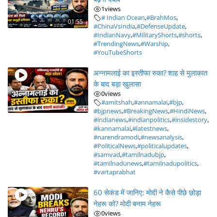
1
views
# Indian Ocean
,
#BrahMos
,
01:55
#ChinaVsIndia
,
#DefenseUpdate
,
#IndianNavy
,
#MilitaryShorts
,
#shorts
,
#TrendingNews
,
#Warship
,
#YouTubeShorts
अन्नामलाई का इस्तीफा रुका? शाह से मुलाकात
के बाद बड़ा खुलासा
0
views
#amitshah
,
#annamalai
,
#bjp
,
#bjpnews
,
#BreakingNews
,
#HindiNews
,
#indianews
,
#indianpolitics
,
#insidestory
,
#kannamalai
,
#latestnews
,
#narendramodi
,
#newsanalysis
,
#PoliticalNews
,
#politicalupdates
,
#samvad
,
#tamilnadubjp
,
#tamilnadunews
,
#tamilnadupolitics
,
#vartaprabhat
60 सेकंड में जानिए: मोदी ने कैसे पीछे छोड़ा
नेहरू को? मोदी बनाम नेहरू
0
views