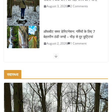
ऑफबीट समर डेस्टिनेशन: गर्मियों के लिए 7
बेहतरीन ठंडी जगहें – भीड़ से दूर छुट्टियां
August 2, 2026
1 Comment
कश्मीर यात्रा गाइड: प्राकृतिक सुंदरता और
स्वादिष्ट भोजन का अनूठा संगम
August 1, 2026
1 Comment
वजन घटाने के लिए 8 बेहतरीन वॉकिंग एक्सरसाइज: 1 महीने में पाएं 3-4
किलो कम वजन
July 31, 2026
1 Comment
स्वास्थ्य
16 ज़रूरी कीबोर्ड शॉर्टकट्स जो आपकी
उत्पादकता को दोगुना कर देंगे
August 7, 2026
0 Comments
खाने के शौकीनों के लिए कश्मीर के 5 बेहतरीन