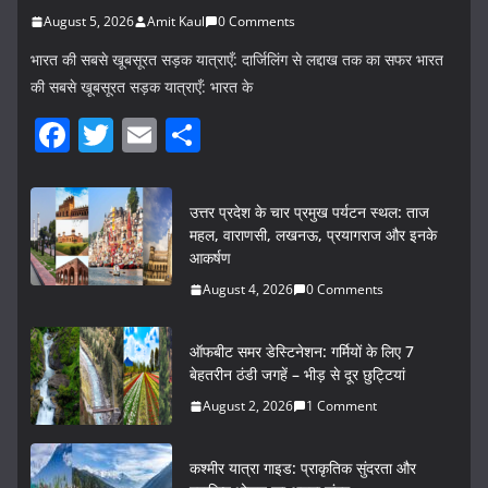
August 5, 2026
Amit Kaul
0 Comments
भारत की सबसे खूबसूरत सड़क यात्राएँ: दार्जिलिंग से लद्दाख तक का सफर भारत
की सबसे खूबसूरत सड़क यात्राएँ: भारत के
F
T
E
S
a
w
m
h
c
itt
ai
ar
उत्तर प्रदेश के चार प्रमुख पर्यटन स्थल: ताज
e
er
l
e
महल, वाराणसी, लखनऊ, प्रयागराज और इनके
आकर्षण
b
August 4, 2026
0 Comments
o
o
ऑफबीट समर डेस्टिनेशन: गर्मियों के लिए 7
k
बेहतरीन ठंडी जगहें – भीड़ से दूर छुट्टियां
August 2, 2026
1 Comment
कश्मीर यात्रा गाइड: प्राकृतिक सुंदरता और