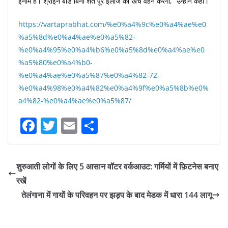
इनाम है। श्राइन बोर्ड बिना शर्त पूरे इलाज का खर्च वहन करेगा,” उन्होंने कहा।
https://vartaprabhat.com/%e0%a4%9c%e0%a4%ae%e0
%a5%8d%e0%a4%ae%e0%a5%82-
%e0%a4%95%e0%a4%b6%e0%a5%8d%e0%a4%ae%e0
%a5%80%e0%a4%b0-
%e0%a4%ae%e0%a5%87%e0%a4%82-72-
%e0%a4%98%e0%a4%82%e0%a4%9f%e0%a5%8b%e0%
a4%82-%e0%a4%ae%e0%a5%87/
F
T
E
S
a
w
m
h
c
itt
ai
ar
शुरुआती लोगों के लिए 5 आसान वॉटर वर्कआउट: गर्मियों में फ़िटनेस बनाए
e
er
l
e
रखें
b
तेलंगाना में गायों के परिवहन पर झड़प के बाद मेडक में धारा 144 लागू
o
o