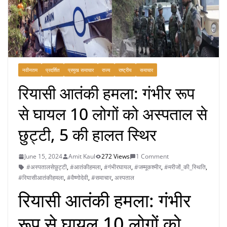
नवीनतम
प्रदर्शित
प्रमुख समाचार
राज्य
राष्ट्रीय
समाचार
रियासी आतंकी हमला: गंभीर रूप
से घायल 10 लोगों को अस्पताल से
छुट्टी, 5 की हालत स्थिर
June 15, 2024
Amit Kaul
272 Views
1 Comment
#अस्पतालसेछुट्टी
,
#आतंकीहमला
,
#गंभीरघायल
,
#जम्मूकश्मीर
,
#मरीजों_की_स्थिति
,
#रियासीआतंकीहमला
,
#वैष्णोदेवी
,
#समाचार
,
अस्पताल
रियासी आतंकी हमला: गंभीर
रूप से घायल 10 लोगों को