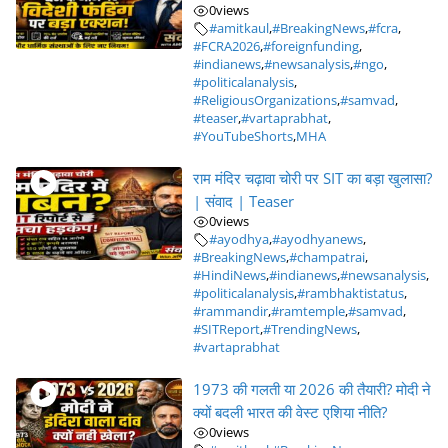
0
views
#amitkaul
,
#BreakingNews
,
#fcra
,
#FCRA2026
,
#foreignfunding
,
#indianews
,
#newsanalysis
,
#ngo
,
#politicalanalysis
,
#ReligiousOrganizations
,
#samvad
,
#teaser
,
#vartaprabhat
,
#YouTubeShorts
,
MHA
राम मंदिर चढ़ावा चोरी पर SIT का बड़ा खुलासा?
| संवाद | Teaser
0
views
#ayodhya
,
#ayodhyanews
,
#BreakingNews
,
#champatrai
,
#HindiNews
,
#indianews
,
#newsanalysis
,
#politicalanalysis
,
#rambhaktistatus
,
#rammandir
,
#ramtemple
,
#samvad
,
#SITReport
,
#TrendingNews
,
#vartaprabhat
1973 की गलती या 2026 की तैयारी? मोदी ने
क्यों बदली भारत की वेस्ट एशिया नीति?
0
views