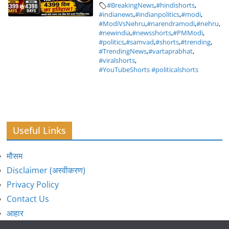
#BreakingNews
,
#hindishorts
,
#indianews
,
#indianpolitics
,
#modi
,
#ModiVsNehru
,
#narendramodi
,
#nehru
,
#newindia
,
#newsshorts
,
#PMModi
,
#politics
,
#samvad
,
#shorts
,
#trending
,
#TrendingNews
,
#vartaprabhat
,
#viralshorts
,
#YouTubeShorts #politicalshorts
Useful Links
मौसम
Disclaimer (अस्वीकरण)
Privacy Policy
Contact Us
आहार