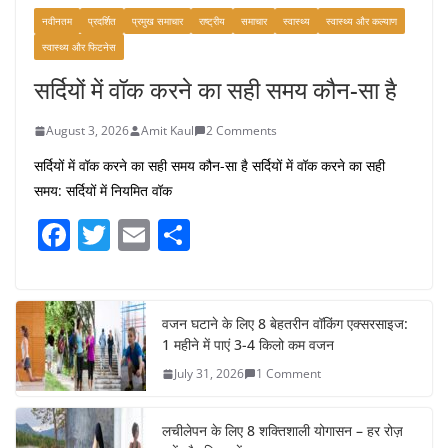
नवीनतम
प्रदर्शित
प्रमुख समाचार
राष्ट्रीय
समाचार
स्वास्थ्य
स्वास्थ्य और कल्याण
स्वास्थ्य और फिटनेस
सर्दियों में वॉक करने का सही समय कौन-सा है
August 3, 2026
Amit Kaul
2 Comments
सर्दियों में वॉक करने का सही समय कौन-सा है सर्दियों में वॉक करने का सही
समय: सर्दियों में नियमित वॉक
F
T
E
S
a
w
m
h
c
itt
ai
ar
e
er
l
e
वजन घटाने के लिए 8 बेहतरीन वॉकिंग एक्सरसाइज:
1 महीने में पाएं 3-4 किलो कम वजन
b
July 31, 2026
1 Comment
o
o
लचीलेपन के लिए 8 शक्तिशाली योगासन – हर रोज़