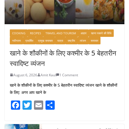
COOKING
RECIPES
TRAVEL AND TOURISM
आहार
खाना पकाने की विधि
नवीनतम
प्रदर्शित
प्रमुख समाचार
यात्रा
राष्ट्रीय
व्यंजन
समाचार
खाने के शौकीनों के लिए कश्मीर के 5 बेहतरीन
स्वादिष्ट व्यंजन
August 6, 2026
Amit Kaul
1 Comment
खाने के शौकीनों के लिए कश्मीर के 5 बेहतरीन स्वादिष्ट व्यंजन खाने के शौकीनों
के लिए: अगर आप खाने के
F
T
E
S
a
w
m
h
c
itt
ai
ar