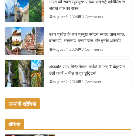
e
er
l
e
भारत की सबसे खूबसूरत सड़क यात्राएँ: दार्जिलिंग से
लद्दाख तक का सफर
b
August 5, 2026
0 Comments
o
o
उत्तर प्रदेश के चार प्रमुख पर्यटन स्थल: ताज महल,
k
वाराणसी, लखनऊ, प्रयागराज और इनके आकर्षण
August 4, 2026
0 Comments
ऑफबीट समर डेस्टिनेशन: गर्मियों के लिए 7 बेहतरीन
ठंडी जगहें – भीड़ से दूर छुट्टियां
August 2, 2026
1 Comment
उपयोगी श्रेणियां
वीडियो