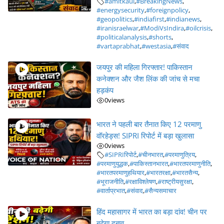
#amitkaul
,
#BreakingNews
,
#energysecurity
,
#foreignpolicy
,
#geopolitics
,
#indiafirst
,
#indianews
,
#iranisraelwar
,
#ModiVsIndira
,
#oilcrisis
,
#politicalanalysis
,
#shorts
,
#vartaprabhat
,
#westasia
,
#संवाद
जयपुर की महिला गिरफ्तार! पाकिस्तान
कनेक्शन और जैश लिंक की जांच से मचा
हड़कंप
0
views
भारत ने पहली बार तैनात किए 12 परमाणु
वॉरहेड्स! SIPRI रिपोर्ट में बड़ा खुलासा
0
views
#SIPRIरिपोर्ट
,
#चीनभारत
,
#परमाणुत्रिय
,
#परमाणुयुद्धक
,
#पाकिस्तानभारत
,
#भारतपरमाणुनीति
,
#भारतपरमाणुहथियार
,
#भारतरक्षा
,
#भारतसैन्य
,
#भूराजनीति
,
#रक्षाविश्लेषण
,
#राष्ट्रीयसुरक्षा
,
#वार्ताप्रभात
,
#संवाद
,
#सैन्यसमाचार
हिंद महासागर में भारत का बड़ा दांव! चीन पर
बढ़ेगा दबाव