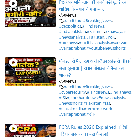
PoK पर पाकिस्तान की सबसे बड़ी भूल? ख्वाजा
आसिफ के बयान से मचा बवाल
0
views
#amitkaul
,
#BreakingNews
,
#geopolitics
,
#HindiNews
,
#indiapakistan
,
#kashmir
,
#khawajaasif
,
#newsanalysis
,
#Pakistan
,
#PoK
,
#poknews
,
#politicalanalysis
,
#samvad
,
#vartaprabhat
,
#youtubenewsshorts
मोबाइल से फैल रहा आतंक? झारखंड से चौंकाने
वाला खुलासा | संवाद मोबाइल से फैल रहा
आतंक?
0
views
#amitkaul
,
#BreakingNews
,
#cybersecurity
,
#HindiNews
,
#indianews
,
#ISI
,
#jharkhandnews
,
#newsanalysis
,
#newsshorts
,
#Pakistan
,
#rss
,
#socialmedia
,
#terrornetwork
,
#vartaprabhat
,
#संवाद
FCRA Rules 2026 Explained: विदेशी
चंदे पर सरकार का बड़ा फैसला!