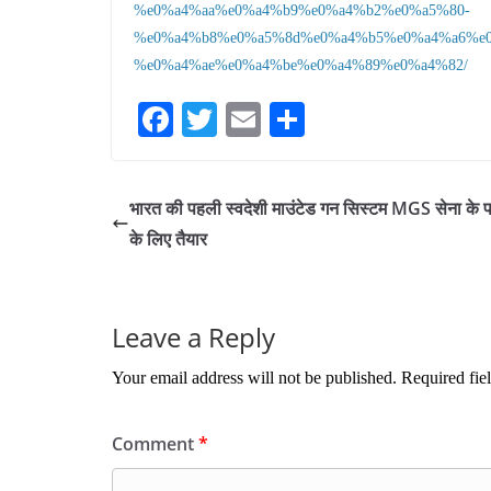
%e0%a4%aa%e0%a4%b9%e0%a4%b2%e0%a5%80-
%e0%a4%b8%e0%a5%8d%e0%a4%b5%e0%a4%a6%e
%e0%a4%ae%e0%a4%be%e0%a4%89%e0%a4%82/
Fa
T
E
S
ce
wi
m
ha
bo
tte
ail
re
भारत की पहली स्वदेशी माउंटेड गन सिस्टम MGS सेना के प
ok
r
के लिए तैयार
Leave a Reply
Your email address will not be published.
Required fie
Comment
*