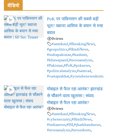
वीडियो
PoK पर पाकिस्तान की सबसे बड़ी
भूल? ख्वाजा आसिफ के बयान से मचा
बवाल
0
views
#amitkaul
,
#BreakingNews
,
#geopolitics
,
#HindiNews
,
#indiapakistan
,
#kashmir
,
#khawajaasif
,
#newsanalysis
,
#Pakistan
,
#PoK
,
#poknews
,
#politicalanalysis
,
#samvad
,
#vartaprabhat
,
#youtubenewsshorts
मोबाइल से फैल रहा आतंक? झारखंड
से चौंकाने वाला खुलासा | संवाद
मोबाइल से फैल रहा आतंक?
0
views
#amitkaul
,
#BreakingNews
,
#cybersecurity
,
#HindiNews
,
#indianews
,
#ISI
,
#jharkhandnews
,
#newsanalysis
,
#newsshorts
,