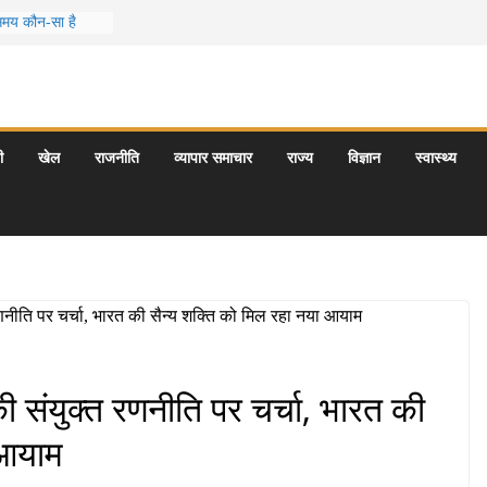
 समय कौन-सा है
स जो आपकी
र के 5 बेहतरीन
त्राएँ: दार्जिलिंग
ी
खेल
राजनीति
व्यापार समाचार
राज्य
विज्ञान
स्वास्थ्य
र्यटन स्थल: ताज
यागराज और इनके
की संयुक्त रणनीति पर चर्चा, भारत की
 आयाम