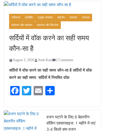
कश्मीर यात्रा गाइड:
प्राकृतिक सुंदरता और
स्वादिष्ट भोजन का अनूठा संगम
नवीनतम
प्रदर्शित
प्रमुख समाचार
राष्ट्रीय
समाचार
स्वास्थ्य
August 1, 2026
स्वास्थ्य और कल्याण
स्वास्थ्य और फिटनेस
1 Comment
सर्दियों में वॉक करने का सही समय
वजन घटाने के लिए 8 बेहतरीन
कौन-सा है
वॉकिंग एक्सरसाइज: 1 महीने में
पाएं 3-4 किलो कम वजन
August 3, 2026
Amit Kaul
2 Comments
July 31, 2026
1 Comment
सर्दियों में वॉक करने का सही समय कौन-सा है सर्दियों में वॉक
करने का सही समय: सर्दियों में नियमित वॉक
16 ज़रूरी कीबोर्ड शॉर्टकट्स
जो आपकी उत्पादकता को
Fa
T
E
S
दोगुना कर देंगे
ce
wi
m
ha
August 7, 2026
0 Comments
bo
tte
ail
re
ok
r
वजन घटाने के लिए 8 बेहतरीन
वॉकिंग एक्सरसाइज: 1 महीने में पाएं
3-4 किलो कम वजन