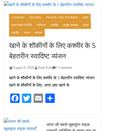
COOKING
RECIPES
TRAVEL AND TOURISM
आहार
खाना पकाने की विधि
नवीनतम
प्रदर्शित
प्रमुख समाचार
यात्रा
राष्ट्रीय
व्यंजन
समाचार
खाने के शौकीनों के लिए कश्मीर के 5
बेहतरीन स्वादिष्ट व्यंजन
August 6, 2026
Amit Kaul
1 Comment
खाने के शौकीनों के लिए कश्मीर के 5 बेहतरीन स्वादिष्ट व्यंजन
खाने के शौकीनों के लिए: अगर आप खाने के
Fa
T
E
S
ce
wi
m
ha
bo
tte
ail
re
ok
r
भारत की सबसे खूबसूरत सड़क
यात्राएँ: दार्जिलिंग से लद्दाख तक का