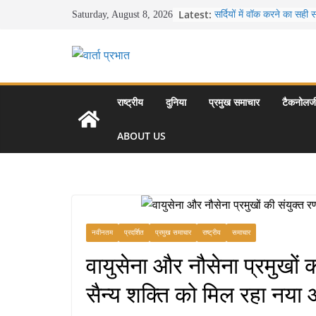
Skip
Latest:
सर्दियों में वॉक करने का सही
Saturday, August 8, 2026
to
16 ज़रूरी कीबोर्ड शॉर्टकट्
उत्पादकता को दोगुना कर देंगे
content
खाने के शौकीनों के लिए कश्मी
स्वादिष्ट व्यंजन
भारत की सबसे खूबसूरत सड़क या
से लद्दाख तक का सफर
राष्ट्रीय
दुनिया
प्रमुख समाचार
टैकनोलज
उत्तर प्रदेश के चार प्रमुख प
महल, वाराणसी, लखनऊ, प्र
ABOUT US
आकर्षण
नवीनतम
प्रदर्शित
प्रमुख समाचार
राष्ट्रीय
समाचार
वायुसेना और नौसेना प्रमुखों 
सैन्य शक्ति को मिल रहा नया