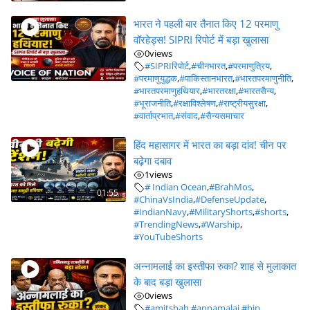
भारत ने पहली बार तैनात किए 12 परमाणु
वॉरहेड्स! SIPRI रिपोर्ट में बड़ा खुलासा
0
views
#SIPRIरिपोर्ट
,
#चीनभारत
,
#परमाणुत्रिय
,
#परमाणुयुद्धक
,
#पाकिस्तानभारत
,
#भारतपरमाणुनीति
,
#भारतपरमाणुहथियार
,
#भारतरक्षा
,
#भारतसैन्य
,
#भूराजनीति
,
#रक्षाविश्लेषण
,
#राष्ट्रीयसुरक्षा
,
#वार्ताप्रभात
,
#संवाद
,
#सैन्यसमाचार
हिंद महासागर में भारत का बड़ा दांव! चीन पर
बढ़ेगा दबाव
1
views
# Indian Ocean
,
#BrahMos
,
01:55
#ChinaVsIndia
,
#DefenseUpdate
,
#IndianNavy
,
#MilitaryShorts
,
#shorts
,
#TrendingNews
,
#Warship
,
#YouTubeShorts
अन्नामलाई का इस्तीफा रुका? शाह से मुलाकात
के बाद बड़ा खुलासा
0
views
#amitshah
,
#annamalai
,
#bjp
,