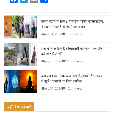
a
w
m
h
c
itt
ai
ar
e
er
l
e
वजन घटाने के लिए 8 बेहतरीन वॉकिंग एक्सरसाइज:
1 महीने में पाएं 3-4 किलो कम वजन
b
July 31, 2026
1 Comment
o
o
लचीलेपन के लिए 8 शक्तिशाली योगासन – हर रोज़
k
करें और फिट रहें
July 28, 2026
2 Comments
क्या ध्यान दर्द निवारक के रूप में प्रभावी है? अध्ययन
ने झूठी धारणाओं को किया खारिज
July 27, 2026
1 Comment
यहाँ विज्ञापन करें