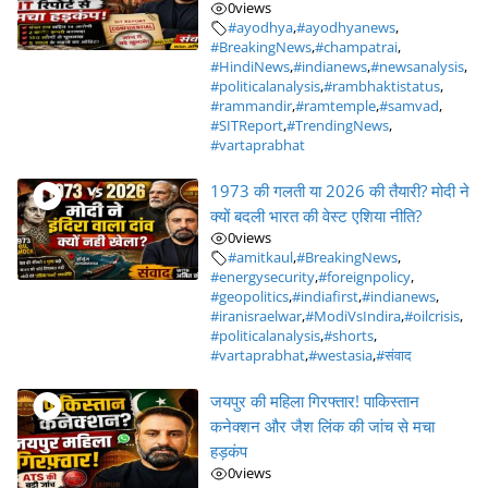
0
views
#ayodhya
,
#ayodhyanews
,
#BreakingNews
,
#champatrai
,
#HindiNews
,
#indianews
,
#newsanalysis
,
#politicalanalysis
,
#rambhaktistatus
,
#rammandir
,
#ramtemple
,
#samvad
,
#SITReport
,
#TrendingNews
,
#vartaprabhat
1973 की गलती या 2026 की तैयारी? मोदी ने
क्यों बदली भारत की वेस्ट एशिया नीति?
0
views
#amitkaul
,
#BreakingNews
,
#energysecurity
,
#foreignpolicy
,
#geopolitics
,
#indiafirst
,
#indianews
,
#iranisraelwar
,
#ModiVsIndira
,
#oilcrisis
,
#politicalanalysis
,
#shorts
,
#vartaprabhat
,
#westasia
,
#संवाद
जयपुर की महिला गिरफ्तार! पाकिस्तान
कनेक्शन और जैश लिंक की जांच से मचा
हड़कंप
0
views