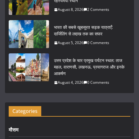
e
er
l
e
रहस्यमयी स्थान
b
August 8, 2026
2 Comments
o
भारत की सबसे खूबसूरत सड़क यात्राएँ:
o
दार्जिलिंग से लद्दाख तक का सफर
k
August 5, 2026
0 Comments
उत्तर प्रदेश के चार प्रमुख पर्यटन स्थल: ताज
महल, वाराणसी, लखनऊ, प्रयागराज और इनके
आकर्षण
August 4, 2026
0 Comments
Categories
मौसम