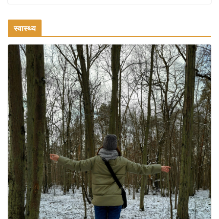
स्वास्थ्य
ऑफबीट समर डेस्टिनेशन: गर्मियों के लिए 7 बेहतरीन ठंडी जगहें – भीड़ से
दूर छुट्टियां
August 2, 2026
1 Comment
भारत में दर्शनीय 10 सबसे प्रसिद्ध मंदिर:
आस्था, इतिहास और वास्तुकला के अद्भुत
प्रतीक
August 9, 2026
0 Comments