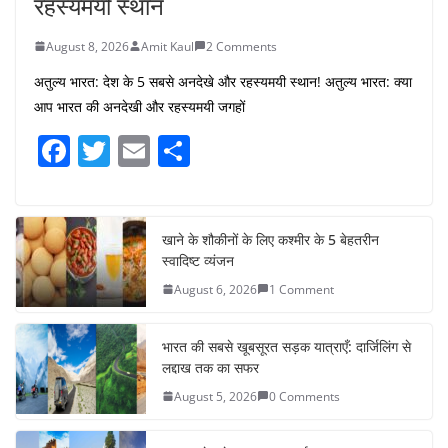
रहस्यमयी स्थान
August 8, 2026
Amit Kaul
2 Comments
अतुल्य भारत: देश के 5 सबसे अनदेखे और रहस्यमयी स्थान! अतुल्य भारत: क्या
आप भारत की अनदेखी और रहस्यमयी जगहों
F
T
E
S
a
w
m
h
c
itt
ai
ar
e
er
l
e
खाने के शौकीनों के लिए कश्मीर के 5 बेहतरीन
स्वादिष्ट व्यंजन
b
August 6, 2026
1 Comment
o
o
भारत की सबसे खूबसूरत सड़क यात्राएँ: दार्जिलिंग से
k
लद्दाख तक का सफर
August 5, 2026
0 Comments