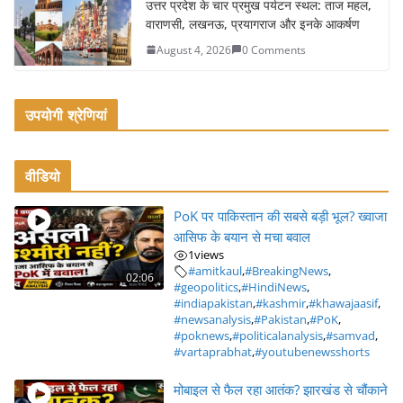
उत्तर प्रदेश के चार प्रमुख पर्यटन स्थल: ताज महल,
वाराणसी, लखनऊ, प्रयागराज और इनके आकर्षण
August 4, 2026
0 Comments
उपयोगी श्रेणियां
वीडियो
PoK पर पाकिस्तान की सबसे बड़ी भूल? ख्वाजा
आसिफ के बयान से मचा बवाल
1
views
#amitkaul
,
#BreakingNews
,
02:06
#geopolitics
,
#HindiNews
,
#indiapakistan
,
#kashmir
,
#khawajaasif
,
#newsanalysis
,
#Pakistan
,
#PoK
,
#poknews
,
#politicalanalysis
,
#samvad
,
#vartaprabhat
,
#youtubenewsshorts
मोबाइल से फैल रहा आतंक? झारखंड से चौंकाने