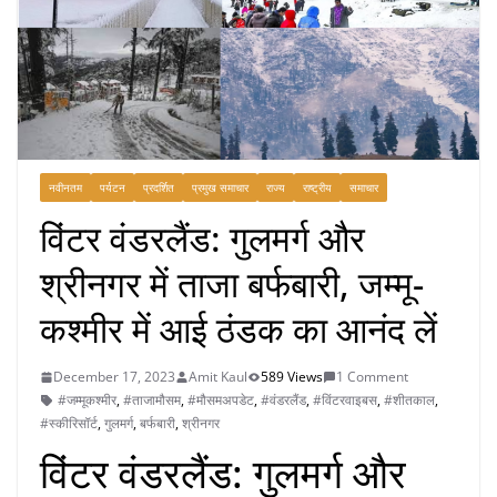
नवीनतम
पर्यटन
प्रदर्शित
प्रमुख समाचार
राज्य
राष्ट्रीय
समाचार
विंटर वंडरलैंड: गुलमर्ग और
श्रीनगर में ताजा बर्फबारी, जम्मू-
कश्मीर में आई ठंडक का आनंद लें
December 17, 2023
Amit Kaul
589 Views
1 Comment
#जम्मूकश्मीर
,
#ताजामौसम
,
#मौसमअपडेट
,
#वंडरलैंड
,
#विंटरवाइबस
,
#शीतकाल
,
#स्कीरिसॉर्ट
,
गुलमर्ग
,
बर्फबारी
,
श्रीनगर
विंटर वंडरलैंड: गुलमर्ग और