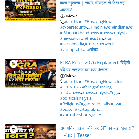
वाला खुलासा | संवाद मोबाइल से फैल रहा
आतंक?
0
views
#amitkaul
,
#BreakingNews
,
#cybersecurity
,
#HindiNews
,
#indianews
,
#ISI
,
#jharkhandnews
,
#newsanalysis
,
#newsshorts
,
#Pakistan
,
#rss
,
#socialmedia
,
#terrornetwork
,
#vartaprabhat
,
#संवाद
FCRA Rules 2026 Explained: विदेशी
चंदे पर सरकार का बड़ा फैसला!
0
views
#amitkaul
,
#BreakingNews
,
#fcra
,
#FCRA2026
,
#foreignfunding
,
#indianews
,
#newsanalysis
,
#ngo
,
#politicalanalysis
,
#ReligiousOrganizations
,
#samvad
,
#teaser
,
#vartaprabhat
,
#YouTubeShorts
,
MHA
राम मंदिर चढ़ावा चोरी पर SIT का बड़ा खुलासा?
| संवाद | Teaser