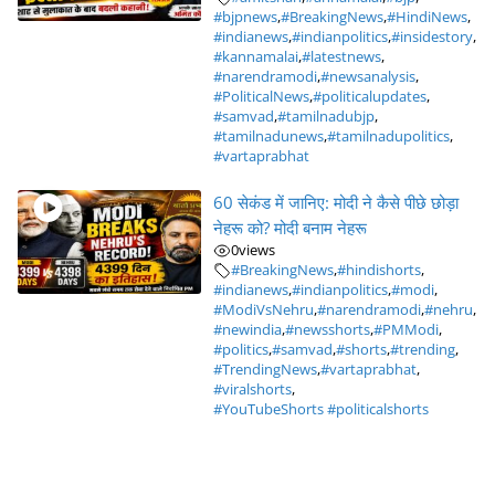
#bjpnews
,
#BreakingNews
,
#HindiNews
,
#indianews
,
#indianpolitics
,
#insidestory
,
#kannamalai
,
#latestnews
,
#narendramodi
,
#newsanalysis
,
#PoliticalNews
,
#politicalupdates
,
#samvad
,
#tamilnadubjp
,
#tamilnadunews
,
#tamilnadupolitics
,
#vartaprabhat
60 सेकंड में जानिए: मोदी ने कैसे पीछे छोड़ा
नेहरू को? मोदी बनाम नेहरू
0
views
#BreakingNews
,
#hindishorts
,
#indianews
,
#indianpolitics
,
#modi
,
#ModiVsNehru
,
#narendramodi
,
#nehru
,
#newindia
,
#newsshorts
,
#PMModi
,
#politics
,
#samvad
,
#shorts
,
#trending
,
#TrendingNews
,
#vartaprabhat
,
#viralshorts
,
#YouTubeShorts #politicalshorts