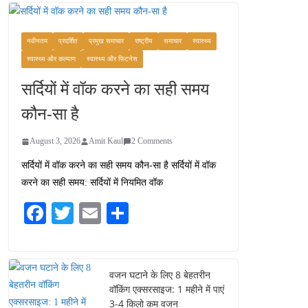
कश्मीर यात्रा गाइड:
प्राकृतिक सुंदरता और
स्वादिष्ट भोजन का अनूठा संगम
नवीनतम
प्रदर्शित
प्रमुख समाचार
राष्ट्रीय
समाचार
स्वास्थ्य
August 1, 2026
स्वास्थ्य और कल्याण
स्वास्थ्य और फिटनेस
1 Comment
सर्दियों में वॉक करने का सही समय
वजन घटाने के लिए 8 बेहतरीन
कौन-सा है
वॉकिंग एक्सरसाइज: 1 महीने में
पाएं 3-4 किलो कम वजन
August 3, 2026
Amit Kaul
2 Comments
July 31, 2026
1 Comment
सर्दियों में वॉक करने का सही समय कौन-सा है सर्दियों में वॉक
करने का सही समय: सर्दियों में नियमित वॉक
16 ज़रूरी कीबोर्ड शॉर्टकट्स
जो आपकी उत्पादकता को
Fa
T
E
S
दोगुना कर देंगे
ce
wi
m
ha
August 7, 2026
0 Comments
bo
tte
ail
re
ok
r
वजन घटाने के लिए 8 बेहतरीन
वॉकिंग एक्सरसाइज: 1 महीने में पाएं
3-4 किलो कम वजन