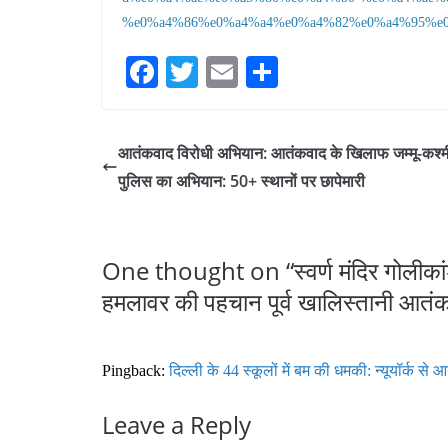
%e0%a4%86%e0%a4%a4%e0%a4%82%e0%a4%95%e0
Fa
T
E
S
ce
wi
m
ha
bo
tte
ail
re
आतंकवाद विरोधी अभियान: आतंकवाद के खिलाफ जम्मू-कश्म
ok
r
पुलिस का अभियान: 50+ स्थानों पर छापेमारी
One thought on “
स्वर्ण मंदिर गोलीका
हमलावर की पहचान पूर्व खालिस्तानी आतंकवा
Pingback:
दिल्ली के 44 स्कूलों में बम की धमकी: न्यूयॉर्क से आय
Leave a Reply