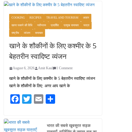
COOKING
RECIPES
TRAVEL AND TOURISM
आहार
खाना पकाने की विधि
नवीनतम
प्रदर्शित
प्रमुख समाचार
यात्रा
राष्ट्रीय
व्यंजन
समाचार
खाने के शौकीनों के लिए कश्मीर के 5
बेहतरीन स्वादिष्ट व्यंजन
August 6, 2026
Amit Kaul
1 Comment
खाने के शौकीनों के लिए कश्मीर के 5 बेहतरीन स्वादिष्ट व्यंजन
खाने के शौकीनों के लिए: अगर आप खाने के
Fa
T
E
S
ce
wi
m
ha
bo
tte
ail
re
ok
r
भारत की सबसे खूबसूरत सड़क
यात्राएँ: दार्जिलिंग से लद्दाख तक का