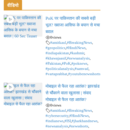
वीडियो
PoK पर पाकिस्तान की सबसे बड़ी
भूल? ख्वाजा आसिफ के बयान से मचा
बवाल
0
views
#amitkaul
,
#BreakingNews
,
#geopolitics
,
#HindiNews
,
#indiapakistan
,
#kashmir
,
#khawajaasif
,
#newsanalysis
,
#Pakistan
,
#PoK
,
#poknews
,
#politicalanalysis
,
#samvad
,
#vartaprabhat
,
#youtubenewsshorts
मोबाइल से फैल रहा आतंक? झारखंड
से चौंकाने वाला खुलासा | संवाद
मोबाइल से फैल रहा आतंक?
0
views
#amitkaul
,
#BreakingNews
,
#cybersecurity
,
#HindiNews
,
#indianews
,
#ISI
,
#jharkhandnews
,
#newsanalysis
,
#newsshorts
,