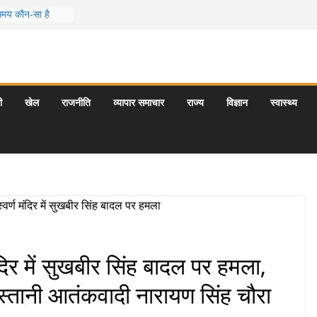
 समय कौन-सा है
स जो आपकी
र के 5 बेहतरीन
त्राएँ: दार्जिलिंग
ी
खेल
राजनीति
व्यापार समाचार
राज्य
विज्ञान
स्वास्थ्य
र्यटन स्थल: ताज
यागराज और इनके
मंदिर में सुखबीर सिंह बादल पर हमला,
स्तानी आतंकवादी नारायण सिंह चौरा