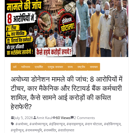
धर्म
नवीनतम
प्रदर्शित
प्रमुख समाचार
राज्य
राष्ट्रीय
समाचार
अयोध्या डोनेशन मामले की जांच: 8 आरोपियों में
टीचर, कार मैकेनिक और रिटायर्ड बैंक कर्मचारी
शामिल, कैसे सामने आई करोड़ों की कथित
हेराफेरी?
July 5, 2026
Amit Kaul
60 Views
2 Comments
#अयोध्या
,
#अयोध्यान्यूज
,
#इंडियान्यूज
,
#क्राइमन्यूज
,
#दान घोटाला
,
#ब्रेकिंगन्यूज
,
#यूपीन्यूज
,
#रामजन्मभूमि
,
#राममंदिर
,
#वार्ताप्रभात