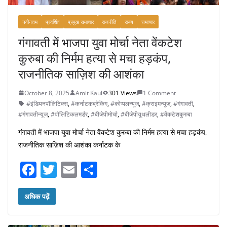
नवीनतम
प्रदर्शित
प्रमुख समाचार
राजनीति
राज्य
समाचार
गंगावती में भाजपा युवा मोर्चा नेता वेंकटेश
कुरुबा की निर्मम हत्या से मचा हड़कंप,
राजनीतिक साज़िश की आशंका
October 8, 2025
Amit Kaul
301 Views
1 Comment
#इंडियनपॉलिटिक्स
,
#कर्नाटकब्रेकिंग
,
#कोप्पलन्यूज
,
#क्राइमन्यूज
,
#गंगावती
,
#गंगावतीन्यूज
,
#पॉलिटिकलमर्डर
,
#बीजेपीमोर्चा
,
#बीजेपीयूथलीडर
,
#वेंकटेशकुरुबा
गंगावती में भाजपा युवा मोर्चा नेता वेंकटेश कुरुबा की निर्मम हत्या से मचा हड़कंप,
राजनीतिक साज़िश की आशंका कर्नाटक के
F
T
E
S
a
w
m
h
c
itt
ai
ar
अधिक पढ़ें
e
er
l
e