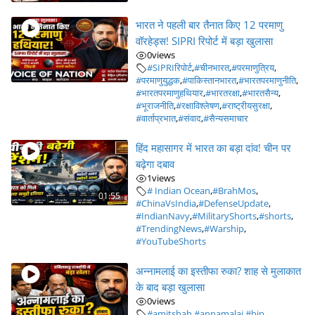
भारत ने पहली बार तैनात किए 12 परमाणु
वॉरहेड्स! SIPRI रिपोर्ट में बड़ा खुलासा
0
views
#SIPRIरिपोर्ट
,
#चीनभारत
,
#परमाणुत्रिय
,
#परमाणुयुद्धक
,
#पाकिस्तानभारत
,
#भारतपरमाणुनीति
,
#भारतपरमाणुहथियार
,
#भारतरक्षा
,
#भारतसैन्य
,
#भूराजनीति
,
#रक्षाविश्लेषण
,
#राष्ट्रीयसुरक्षा
,
#वार्ताप्रभात
,
#संवाद
,
#सैन्यसमाचार
हिंद महासागर में भारत का बड़ा दांव! चीन पर
बढ़ेगा दबाव
1
views
# Indian Ocean
,
#BrahMos
,
01:55
#ChinaVsIndia
,
#DefenseUpdate
,
#IndianNavy
,
#MilitaryShorts
,
#shorts
,
#TrendingNews
,
#Warship
,
#YouTubeShorts
अन्नामलाई का इस्तीफा रुका? शाह से मुलाकात
के बाद बड़ा खुलासा
0
views
#amitshah
,
#annamalai
,
#bjp
,