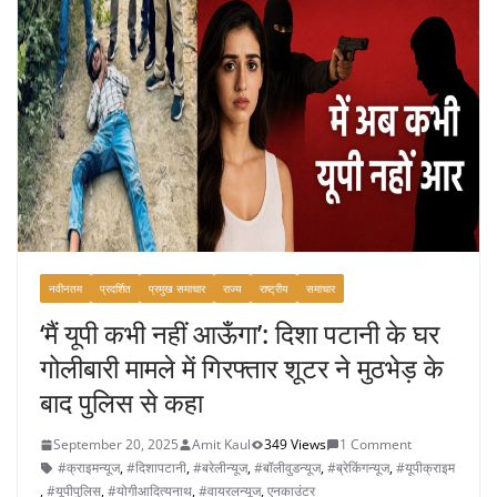
b
o
o
k
नवीनतम
प्रदर्शित
प्रमुख समाचार
राज्य
राष्ट्रीय
समाचार
‘मैं यूपी कभी नहीं आऊँगा’: दिशा पटानी के घर
गोलीबारी मामले में गिरफ्तार शूटर ने मुठभेड़ के
बाद पुलिस से कहा
September 20, 2025
Amit Kaul
349 Views
1 Comment
#क्राइमन्यूज
,
#दिशापटानी
,
#बरेलीन्यूज
,
#बॉलीवुडन्यूज
,
#ब्रेकिंगन्यूज
,
#यूपीक्राइम
,
#यूपीपुलिस
,
#योगीआदित्यनाथ
,
#वायरलन्यूज
,
एनकाउंटर