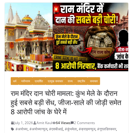
b
o
o
k
धर्म
नवीनतम
प्रदर्शित
प्रमुख समाचार
राज्य
राष्ट्रीय
समाचार
राम मंदिर दान चोरी मामला: कुंभ मेले के दौरान
हुई सबसे बड़ी सेंध, जीजा-साले की जोड़ी समेत
8 आरोपी जांच के घेरे में
July 1, 2026
Amit Kaul
64 Views
2 Comments
#अयोध्या
,
#अयोध्यान्यूज
,
#एसबीआई
,
#कुंभमेला
,
#क्राइमन्यूज
,
#गूगलडिस्कवर
,