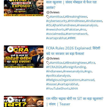
वाला खुलासा | संवाद मोबाइल से फैल रहा
आतंक?
0
views
#amitkaul
,
#BreakingNews
,
#cybersecurity
,
#HindiNews
,
#indianews
,
#ISI
,
#jharkhandnews
,
#newsanalysis
,
#newsshorts
,
#Pakistan
,
#rss
,
#socialmedia
,
#terrornetwork
,
#vartaprabhat
,
#संवाद
FCRA Rules 2026 Explained: विदेशी
चंदे पर सरकार का बड़ा फैसला!
0
views
#amitkaul
,
#BreakingNews
,
#fcra
,
#FCRA2026
,
#foreignfunding
,
#indianews
,
#newsanalysis
,
#ngo
,
#politicalanalysis
,
#ReligiousOrganizations
,
#samvad
,
#teaser
,
#vartaprabhat
,
#YouTubeShorts
,
MHA
राम मंदिर चढ़ावा चोरी पर SIT का बड़ा खुलासा?
| संवाद | Teaser