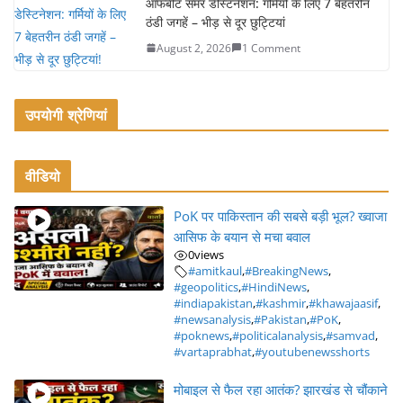
ऑफबीट समर डेस्टिनेशन: गर्मियों के लिए 7 बेहतरीन
ठंडी जगहें – भीड़ से दूर छुट्टियां
August 2, 2026
1 Comment
उपयोगी श्रेणियां
वीडियो
PoK पर पाकिस्तान की सबसे बड़ी भूल? ख्वाजा
आसिफ के बयान से मचा बवाल
0
views
#amitkaul
,
#BreakingNews
,
#geopolitics
,
#HindiNews
,
#indiapakistan
,
#kashmir
,
#khawajaasif
,
#newsanalysis
,
#Pakistan
,
#PoK
,
#poknews
,
#politicalanalysis
,
#samvad
,
#vartaprabhat
,
#youtubenewsshorts
मोबाइल से फैल रहा आतंक? झारखंड से चौंकाने