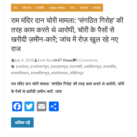
धर्म
नवीनतम
प्रदर्शित
प्रमुख समाचार
राज्य
राष्ट्रीय
समाचार
राम मंदिर दान चोरी मामला: ‘संगठित गिरोह’ की
तरह काम करते थे आरोपी, चोरी के पैसों से
खरीदी ज़मीन-कारें; जांच में रोज़ खुल रहे नए
राज
July 4, 2026
Amit Kaul
47 Views
0 Comments
#अयोध्या
,
#अयोध्यान्यूज
,
#क्राइमन्यूज
,
#दानचोरी
,
#ब्रेकिंगन्यूज
,
#राममंदिर
,
#राममंदिरदान
,
#राममंदिरन्यूज
,
#वार्ताप्रभात
,
#हिंदीन्यूज़
राम मंदिर दान चोरी मामला: ‘संगठित गिरोह’ की तरह काम करते थे आरोपी, चोरी
के पैसों से खरीदी ज़मीन-कारें; जांच
F
T
E
S
a
w
m
h
c
itt
ai
ar
अधिक पढ़ें
e
er
l
e