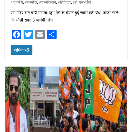
#दानचोरी
,
#राममंदिर
,
#राममंदिरदान
,
#हिंदीन्यूज़
,
ईडी
,
एसआईटी
राम मंदिर दान चोरी मामला: कुंभ मेले के दौरान हुई सबसे बड़ी सेंध, जीजा-साले
की जोड़ी समेत 8 आरोपी जांच
F
T
E
S
a
w
m
h
c
itt
ai
ar
अधिक पढ़ें
e
er
l
e
b
o
o
k