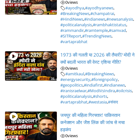
0
views
#ayodhya
,
#ayodhyanews
,
#BreakingNews
,
#champatrai
,
#HindiNews
,
#indianews
,
#newsanalysis
,
#politicalanalysis
,
#rambhaktistatus
,
#rammandir
,
#ramtemple
,
#samvad
,
#SITReport
,
#TrendingNews
,
#vartaprabhat
1973 की गलती या 2026 की तैयारी? मोदी ने
क्यों बदली भारत की वेस्ट एशिया नीति?
0
views
#amitkaul
,
#BreakingNews
,
#energysecurity
,
#foreignpolicy
,
#geopolitics
,
#indiafirst
,
#indianews
,
#iranisraelwar
,
#ModiVsIndira
,
#oilcrisis
,
#politicalanalysis
,
#shorts
,
#vartaprabhat
,
#westasia
,
#संवाद
जयपुर की महिला गिरफ्तार! पाकिस्तान
कनेक्शन और जैश लिंक की जांच से मचा
हड़कंप
0
views