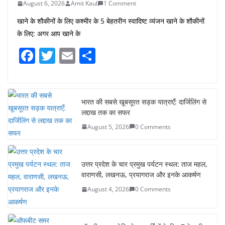
August 6, 2026
Amit Kaul
1 Comment
खाने के शौकीनों के लिए कश्मीर के 5 बेहतरीन स्वादिष्ट व्यंजन खाने के शौकीनों
के लिए: अगर आप खाने के
F
T
E
S
a
w
m
h
c
itt
ai
ar
e
er
l
e
भारत की सबसे खूबसूरत सड़क यात्राएँ: दार्जिलिंग से
लद्दाख तक का सफर
b
August 5, 2026
0 Comments
o
o
k
उत्तर प्रदेश के चार प्रमुख पर्यटन स्थल: ताज महल,
वाराणसी, लखनऊ, प्रयागराज और इनके आकर्षण
August 4, 2026
0 Comments