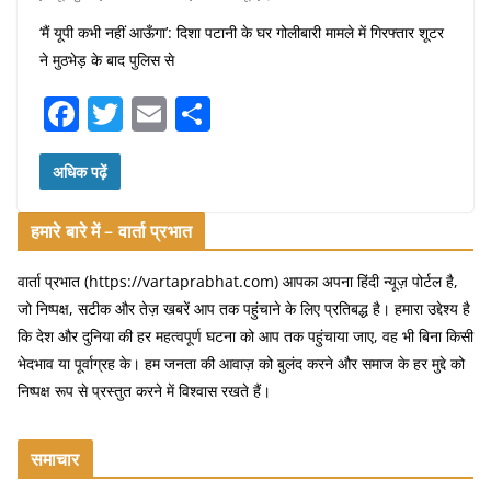
‘मैं यूपी कभी नहीं आऊँगा’: दिशा पटानी के घर गोलीबारी मामले में गिरफ्तार शूटर
ने मुठभेड़ के बाद पुलिस से
F
T
E
S
a
w
m
h
c
itt
ai
ar
अधिक पढ़ें
e
er
l
e
हमारे बारे में – वार्ता प्रभात
b
o
वार्ता प्रभात (https://vartaprabhat.com) आपका अपना हिंदी न्यूज़ पोर्टल है,
जो निष्पक्ष, सटीक और तेज़ खबरें आप तक पहुंचाने के लिए प्रतिबद्ध है। हमारा उद्देश्य है
o
कि देश और दुनिया की हर महत्वपूर्ण घटना को आप तक पहुंचाया जाए, वह भी बिना किसी
k
भेदभाव या पूर्वाग्रह के। हम जनता की आवाज़ को बुलंद करने और समाज के हर मुद्दे को
निष्पक्ष रूप से प्रस्तुत करने में विश्वास रखते हैं।
समाचार