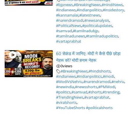
#bjpnews
,
#BreakingNews
,
#HindiNews
,
#indianews
,
#indianpolitics
,
#insidestory
,
#kannamalai
,
#latestnews
,
#narendramodi
,
#newsanalysis
,
#PoliticalNews
,
#politicalupdates
,
#samvad
,
#tamilnadubjp
,
#tamilnadunews
,
#tamilnadupolitics
,
#vartaprabhat
60 सेकंड में जानिए: मोदी ने कैसे पीछे छोड़ा
नेहरू को? मोदी बनाम नेहरू
0
views
#BreakingNews
,
#hindishorts
,
#indianews
,
#indianpolitics
,
#modi
,
#ModiVsNehru
,
#narendramodi
,
#nehru
,
#newindia
,
#newsshorts
,
#PMModi
,
#politics
,
#samvad
,
#shorts
,
#trending
,
#TrendingNews
,
#vartaprabhat
,
#viralshorts
,
#YouTubeShorts #politicalshorts