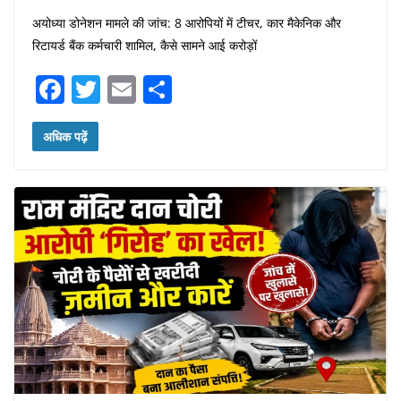
अयोध्या डोनेशन मामले की जांच: 8 आरोपियों में टीचर, कार मैकेनिक और
रिटायर्ड बैंक कर्मचारी शामिल, कैसे सामने आई करोड़ों
F
T
E
S
a
w
m
h
c
itt
ai
ar
अधिक पढ़ें
e
er
l
e
b
o
o
k