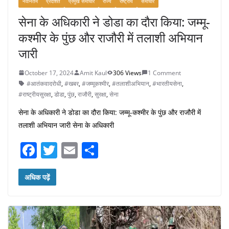
नवीनतम
प्रदर्शित
प्रमुख समाचार
राज्य
राष्ट्रीय
समाचार
सेना के अधिकारी ने डोडा का दौरा किया: जम्मू-
कश्मीर के पुंछ और राजौरी में तलाशी अभियान
जारी
October 17, 2024
Amit Kaul
306 Views
1 Comment
#आतंकवादरोधी
,
#खबर
,
#जम्मूकश्मीर
,
#तलाशीअभियान
,
#भारतीयसेना
,
#राष्ट्रीयसुरक्षा
,
डोडा
,
पुंछ
,
राजौरी
,
सुरक्षा
,
सेना
सेना के अधिकारी ने डोडा का दौरा किया: जम्मू-कश्मीर के पुंछ और राजौरी में
तलाशी अभियान जारी सेना के अधिकारी
F
T
E
S
a
w
m
h
c
itt
ai
ar
अधिक पढ़ें
e
er
l
e
b