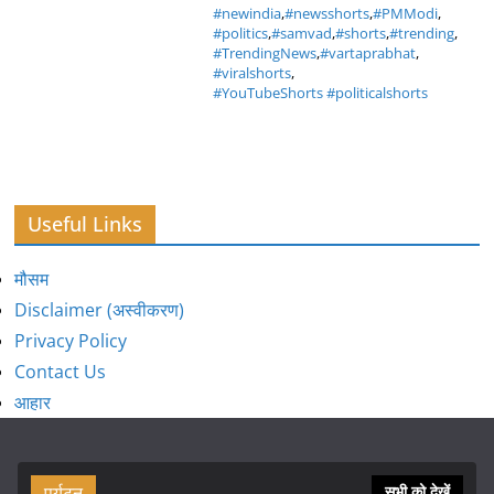
#newindia
,
#newsshorts
,
#PMModi
,
#politics
,
#samvad
,
#shorts
,
#trending
,
#TrendingNews
,
#vartaprabhat
,
#viralshorts
,
#YouTubeShorts #politicalshorts
Useful Links
मौसम
Disclaimer (अस्वीकरण)
Privacy Policy
Contact Us
आहार
पर्यटन
सभी को देखें