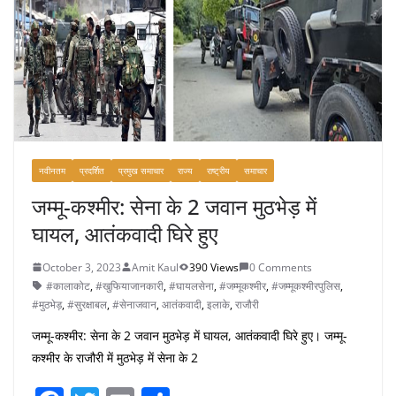
o
k
नवीनतम
प्रदर्शित
प्रमुख समाचार
राज्य
राष्ट्रीय
समाचार
जम्मू-कश्मीर: सेना के 2 जवान मुठभेड़ में
घायल, आतंकवादी घिरे हुए
October 3, 2023
Amit Kaul
390 Views
0 Comments
#कालाकोट
,
#खुफियाजानकारी
,
#घायलसेना
,
#जम्मूकश्मीर
,
#जम्मूकश्मीरपुलिस
,
#मुठभेड़
,
#सुरक्षाबल
,
#सेनाजवान
,
आतंकवादी
,
इलाके
,
राजौरी
जम्मू-कश्मीर: सेना के 2 जवान मुठभेड़ में घायल, आतंकवादी घिरे हुए। जम्मू-
कश्मीर के राजौरी में मुठभेड़ में सेना के 2