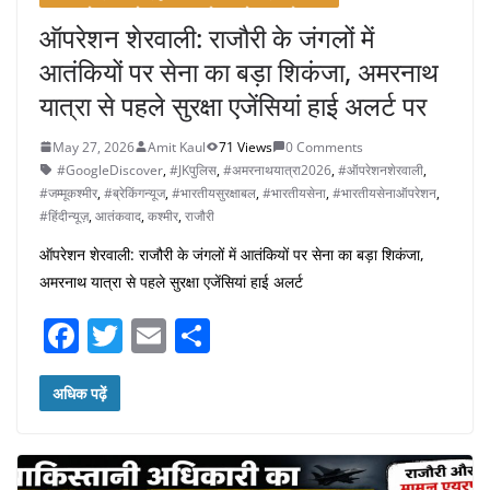
ऑपरेशन शेरवाली: राजौरी के जंगलों में
आतंकियों पर सेना का बड़ा शिकंजा, अमरनाथ
यात्रा से पहले सुरक्षा एजेंसियां हाई अलर्ट पर
May 27, 2026
Amit Kaul
71 Views
0 Comments
#GoogleDiscover
,
#JKपुलिस
,
#अमरनाथयात्रा2026
,
#ऑपरेशनशेरवाली
,
#जम्मूकश्मीर
,
#ब्रेकिंगन्यूज
,
#भारतीयसुरक्षाबल
,
#भारतीयसेना
,
#भारतीयसेनाऑपरेशन
,
#हिंदीन्यूज़
,
आतंकवाद
,
कश्मीर
,
राजौरी
ऑपरेशन शेरवाली: राजौरी के जंगलों में आतंकियों पर सेना का बड़ा शिकंजा,
अमरनाथ यात्रा से पहले सुरक्षा एजेंसियां हाई अलर्ट
F
T
E
S
a
w
m
h
c
itt
ai
ar
अधिक पढ़ें
e
er
l
e
b