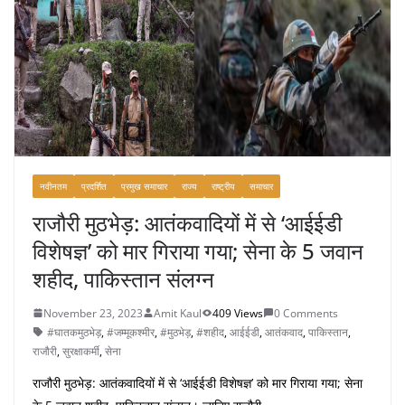
o
k
नवीनतम
प्रदर्शित
प्रमुख समाचार
राज्य
राष्ट्रीय
समाचार
राजौरी मुठभेड़: आतंकवादियों में से ‘आईईडी
विशेषज्ञ’ को मार गिराया गया; सेना के 5 जवान
शहीद, पाकिस्तान संलग्न
November 23, 2023
Amit Kaul
409 Views
0 Comments
#घातकमुठभेड़
,
#जम्मूकश्मीर
,
#मुठभेड़
,
#शहीद
,
आईईडी
,
आतंकवाद
,
पाकिस्तान
,
राजौरी
,
सुरक्षाकर्मी
,
सेना
राजौरी मुठभेड़: आतंकवादियों में से ‘आईईडी विशेषज्ञ’ को मार गिराया गया; सेना