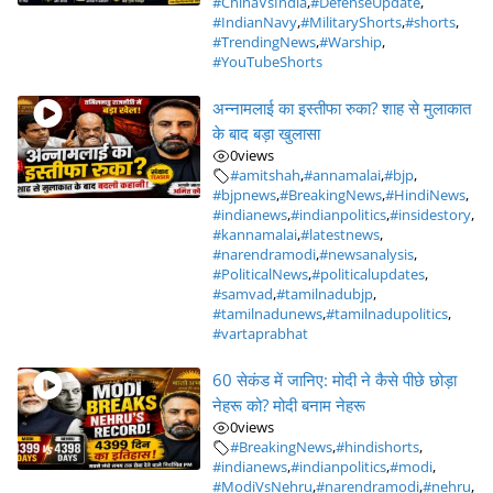
#ChinaVsIndia
,
#DefenseUpdate
,
#IndianNavy
,
#MilitaryShorts
,
#shorts
,
#TrendingNews
,
#Warship
,
#YouTubeShorts
अन्नामलाई का इस्तीफा रुका? शाह से मुलाकात
के बाद बड़ा खुलासा
0
views
#amitshah
,
#annamalai
,
#bjp
,
#bjpnews
,
#BreakingNews
,
#HindiNews
,
#indianews
,
#indianpolitics
,
#insidestory
,
#kannamalai
,
#latestnews
,
#narendramodi
,
#newsanalysis
,
#PoliticalNews
,
#politicalupdates
,
#samvad
,
#tamilnadubjp
,
#tamilnadunews
,
#tamilnadupolitics
,
#vartaprabhat
60 सेकंड में जानिए: मोदी ने कैसे पीछे छोड़ा
नेहरू को? मोदी बनाम नेहरू
0
views
#BreakingNews
,
#hindishorts
,
#indianews
,
#indianpolitics
,
#modi
,
#ModiVsNehru
,
#narendramodi
,
#nehru
,