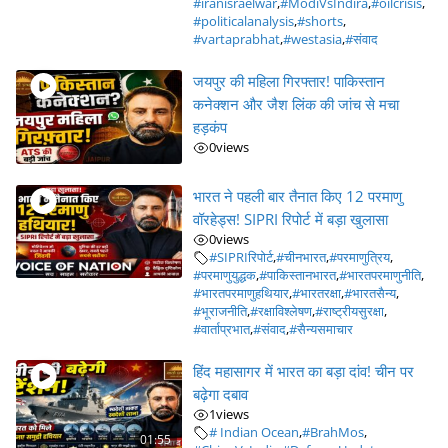
#iranisraelwar
,
#ModiVsIndira
,
#oilcrisis
,
#politicalanalysis
,
#shorts
,
#vartaprabhat
,
#westasia
,
#संवाद
जयपुर की महिला गिरफ्तार! पाकिस्तान
कनेक्शन और जैश लिंक की जांच से मचा
हड़कंप
0
views
भारत ने पहली बार तैनात किए 12 परमाणु
वॉरहेड्स! SIPRI रिपोर्ट में बड़ा खुलासा
0
views
#SIPRIरिपोर्ट
,
#चीनभारत
,
#परमाणुत्रिय
,
#परमाणुयुद्धक
,
#पाकिस्तानभारत
,
#भारतपरमाणुनीति
,
#भारतपरमाणुहथियार
,
#भारतरक्षा
,
#भारतसैन्य
,
#भूराजनीति
,
#रक्षाविश्लेषण
,
#राष्ट्रीयसुरक्षा
,
#वार्ताप्रभात
,
#संवाद
,
#सैन्यसमाचार
हिंद महासागर में भारत का बड़ा दांव! चीन पर
बढ़ेगा दबाव
1
views
# Indian Ocean
,
#BrahMos
,
01:55