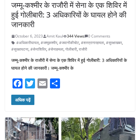
जम्मू-कश्मीर के राजौरी में सेना के एक शिविर में
हुई गोलीबारी: 3 अधिकारियों के घायल होने की
जानकारी
October 6, 2023
Amit Kaul
344 Views
0 Comments
#अधिकारीघायल
,
#जम्मूकश्मीर
,
#जवानोंकीचोट
,
#शस्त्रागारहमला
,
#सुरक्षाखबर
,
#सुरक्षाघटना
,
#सेनाशिविर
,
#सेनाहमला
,
गोलीबारी
,
राजौरी
जम्मू-कश्मीर के राजौरी में सेना के एक शिविर में हुई गोलीबारी: 3 अधिकारियों के
घायल होने की जानकारी। जम्मू-कश्मीर के
F
T
E
S
a
w
m
h
c
itt
ai
ar
अधिक पढ़ें
e
er
l
e
b
o