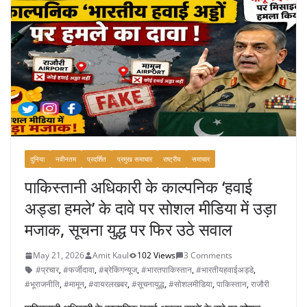
o
o
k
दुनिया
नवीनतम
प्रदर्शित
प्रमुख समाचार
राष्ट्रीय
समाचार
पाकिस्तानी अधिकारी के काल्पनिक ‘हवाई
अड्डा हमले’ के दावे पर सोशल मीडिया में उड़ा
मजाक, सूचना युद्ध पर फिर उठे सवाल
May 21, 2026
Amit Kaul
102 Views
3 Comments
#प्रचार
,
#फर्जीदावा
,
#ब्रेकिंगन्यूज
,
#भारतपाकिस्तान
,
#भारतीयहवाईअड्डे
,
#भूराजनीति
,
#मामून
,
#वायरलखबर
,
#सूचनायुद्ध
,
#सोशलमीडिया
,
पाकिस्तान
,
राजौरी