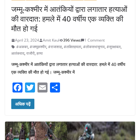
जम्मू-कश्मीर में आतंकियों द्वारा लगातार हत्याओं
की वारदात: हमले में 40 वर्षीय एक व्यक्ति की
मौत हो गई
April 23, 2024
Amit Kaul
396 Views
1 Comment
#अकबर
,
#जम्मूकश्मीर
,
#राजाशाह
,
#लक्षितहमला
,
#लोकसभाचुनाव
,
#सुरक्षाबल
,
आतंकवाद
,
राजौरी
,
हत्या
जम्मू-कश्मीर में आतंकियों द्वारा लगातार हत्याओं की वारदात: हमले में 40 वर्षीय
एक व्यक्ति की मौत हो गई। जम्मू-कश्मीर में
F
T
E
S
a
w
m
h
c
itt
ai
ar
अधिक पढ़ें
e
er
l
e
b
o