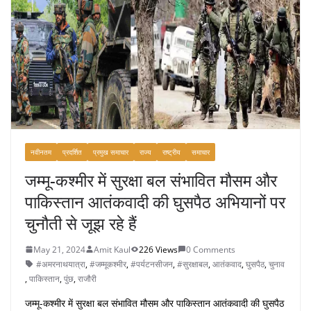
o
o
k
नवीनतम
प्रदर्शित
प्रमुख समाचार
राज्य
राष्ट्रीय
समाचार
जम्मू-कश्मीर में सुरक्षा बल संभावित मौसम और
पाकिस्तान आतंकवादी की घुसपैठ अभियानों पर
चुनौती से जूझ रहे हैं
May 21, 2024
Amit Kaul
226 Views
0 Comments
#अमरनाथयात्रा
,
#जम्मूकश्मीर
,
#पर्यटनसीजन
,
#सुरक्षाबल
,
आतंकवाद
,
घुसपैठ
,
चुनाव
,
पाकिस्तान
,
पुंछ
,
राजौरी
जम्मू-कश्मीर में सुरक्षा बल संभावित मौसम और पाकिस्तान आतंकवादी की घुसपैठ