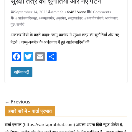
सुरक्षा तंत्र की चुनौतियाँ और नए पैटर्न
September 14, 2023
Amit Kaul
482 Views
0 Comments
#आतंकवादिसमूह
,
#जम्मूकश्मीर
,
#मुठभेड़
,
#सुरक्षातंत्र
,
#स्थानीयसंपर्क
,
आतंकवाद
,
पुंछ
,
राजौरी
आतंकवादियों के बढ़ते कदम: जम्मू-कश्मीर में सुरक्षा तंत्र की चुनौतियाँ और नए
पैटर्न। जम्मू-कश्मीर के अनंतनाग में हुई आतंकवादियों की
F
T
E
S
a
w
m
h
c
itt
ai
ar
अधिक पढ़ें
e
er
l
e
b
o
← Previous
o
हमारे बारे में – वार्ता प्रभात
k
वार्ता प्रभात (https://vartaprabhat.com) आपका अपना हिंदी न्यूज़ पोर्टल है,
जो निष्पक्ष, सटीक और तेज़ खबरें आप तक पहुंचाने के लिए प्रतिबद्ध है। हमारा उद्देश्य है