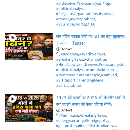
#indianews
,
#newsanalysis
,
#ngo
,
#politicalanalysis
,
#ReligiousOrganizations
,
#samvad
,
#teaser
,
#vartaprabhat
,
#YouTubeShorts
,
MHA
राम मंदिर चढ़ावा चोरी पर SIT का बड़ा खुलासा?
| संवाद | Teaser
0
views
#ayodhya
,
#ayodhyanews
,
#BreakingNews
,
#champatrai
,
#HindiNews
,
#indianews
,
#newsanalysis
,
#politicalanalysis
,
#rambhaktistatus
,
#rammandir
,
#ramtemple
,
#samvad
,
#SITReport
,
#TrendingNews
,
#vartaprabhat
1973 की गलती या 2026 की तैयारी? मोदी ने
क्यों बदली भारत की वेस्ट एशिया नीति?
0
views
#amitkaul
,
#BreakingNews
,
#energysecurity
,
#foreignpolicy
,
#geopolitics
,
#indiafirst
,
#indianews
,