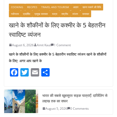
COOKING
RECIPES
TRAVEL AND TOURISM
आहार
खाना पकाने की विधि
नवीनतम
प्रदर्शित
प्रमुख समाचार
यात्रा
राष्ट्रीय
व्यंजन
समाचार
खाने के शौकीनों के लिए कश्मीर के 5 बेहतरीन
स्वादिष्ट व्यंजन
August 6, 2026
Amit Kaul
1 Comment
खाने के शौकीनों के लिए कश्मीर के 5 बेहतरीन स्वादिष्ट व्यंजन खाने के शौकीनों
के लिए: अगर आप खाने के
F
T
E
S
a
w
m
h
c
itt
ai
ar
e
er
l
e
भारत की सबसे खूबसूरत सड़क यात्राएँ: दार्जिलिंग से
लद्दाख तक का सफर
b
August 5, 2026
0 Comments
o