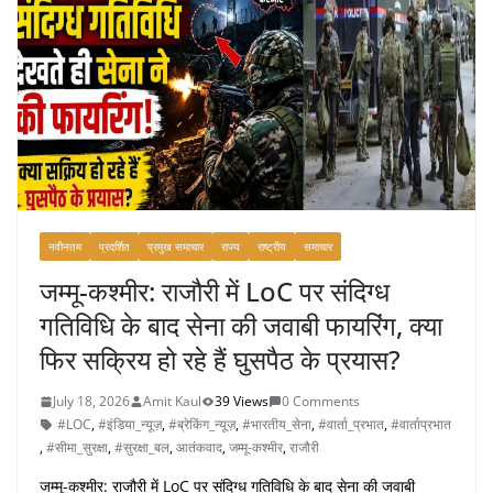
नवीनतम
प्रदर्शित
प्रमुख समाचार
राज्य
राष्ट्रीय
समाचार
जम्मू-कश्मीर: राजौरी में LoC पर संदिग्ध
गतिविधि के बाद सेना की जवाबी फायरिंग, क्या
फिर सक्रिय हो रहे हैं घुसपैठ के प्रयास?
July 18, 2026
Amit Kaul
39 Views
0 Comments
#LOC
,
#इंडिया_न्यूज़
,
#ब्रेकिंग_न्यूज़
,
#भारतीय_सेना
,
#वार्ता_प्रभात
,
#वार्ताप्रभात
,
#सीमा_सुरक्षा
,
#सुरक्षा_बल
,
आतंकवाद
,
जम्मू-कश्मीर
,
राजौरी
जम्मू-कश्मीर: राजौरी में LoC पर संदिग्ध गतिविधि के बाद सेना की जवाबी