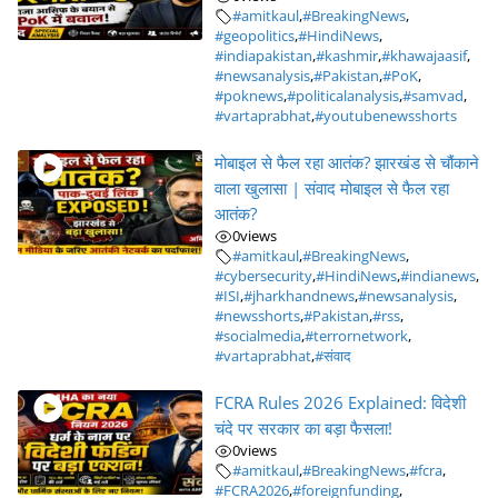
#amitkaul
,
#BreakingNews
,
#geopolitics
,
#HindiNews
,
#indiapakistan
,
#kashmir
,
#khawajaasif
,
#newsanalysis
,
#Pakistan
,
#PoK
,
#poknews
,
#politicalanalysis
,
#samvad
,
#vartaprabhat
,
#youtubenewsshorts
मोबाइल से फैल रहा आतंक? झारखंड से चौंकाने
वाला खुलासा | संवाद मोबाइल से फैल रहा
आतंक?
0
views
#amitkaul
,
#BreakingNews
,
#cybersecurity
,
#HindiNews
,
#indianews
,
#ISI
,
#jharkhandnews
,
#newsanalysis
,
#newsshorts
,
#Pakistan
,
#rss
,
#socialmedia
,
#terrornetwork
,
#vartaprabhat
,
#संवाद
FCRA Rules 2026 Explained: विदेशी
चंदे पर सरकार का बड़ा फैसला!
0
views
#amitkaul
,
#BreakingNews
,
#fcra
,
#FCRA2026
,
#foreignfunding
,