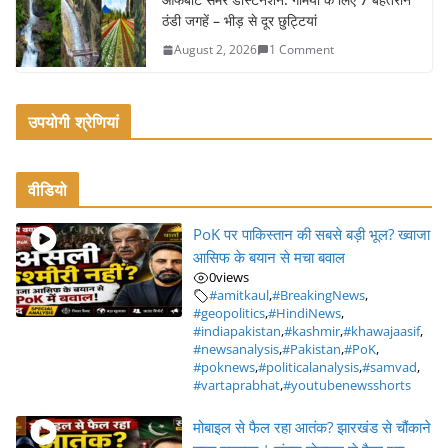
ठंडी जगहें – भीड़ से दूर छुट्टियां
August 2, 2026
1 Comment
उपयोगी श्रेणियां
वीडियो
PoK पर पाकिस्तान की सबसे बड़ी भूल? ख्वाजा
आसिफ के बयान से मचा बवाल
0
views
#amitkaul
,
#BreakingNews
,
#geopolitics
,
#HindiNews
,
#indiapakistan
,
#kashmir
,
#khawajaasif
,
#newsanalysis
,
#Pakistan
,
#PoK
,
#poknews
,
#politicalanalysis
,
#samvad
,
#vartaprabhat
,
#youtubenewsshorts
मोबाइल से फैल रहा आतंक? झारखंड से चौंकाने