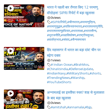
भारत ने पहली बार तैनात किए 12 परमाणु
वॉरहेड्स! SIPRI रिपोर्ट में बड़ा खुलासा
0
views
#SIPRIरिपोर्ट
,
#चीनभारत
,
#परमाणुत्रिय
,
#परमाणुयुद्धक
,
#पाकिस्तानभारत
,
#भारतपरमाणुनीति
,
#भारतपरमाणुहथियार
,
#भारतरक्षा
,
#भारतसैन्य
,
#भूराजनीति
,
#रक्षाविश्लेषण
,
#राष्ट्रीयसुरक्षा
,
#वार्ताप्रभात
,
#संवाद
,
#सैन्यसमाचार
हिंद महासागर में भारत का बड़ा दांव! चीन पर
बढ़ेगा दबाव
1
views
# Indian Ocean
,
#BrahMos
,
01:55
#ChinaVsIndia
,
#DefenseUpdate
,
#IndianNavy
,
#MilitaryShorts
,
#shorts
,
#TrendingNews
,
#Warship
,
#YouTubeShorts
अन्नामलाई का इस्तीफा रुका? शाह से मुलाकात
के बाद बड़ा खुलासा
0
views
#amitshah
,
#annamalai
,
#bjp
,