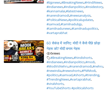
#bjpnews
,
#BreakingNews
,
#HindiNews
,
#indianews
,
#indianpolitics
,
#insidestory
,
#kannamalai
,
#latestnews
,
#narendramodi
,
#newsanalysis
,
#PoliticalNews
,
#politicalupdates
,
#samvad
,
#tamilnadubjp
,
#tamilnadunews
,
#tamilnadupolitics
,
#vartaprabhat
60 सेकंड में जानिए: मोदी ने कैसे पीछे छोड़ा
नेहरू को? मोदी बनाम नेहरू
0
views
#BreakingNews
,
#hindishorts
,
#indianews
,
#indianpolitics
,
#modi
,
#ModiVsNehru
,
#narendramodi
,
#nehru
,
#newindia
,
#newsshorts
,
#PMModi
,
#politics
,
#samvad
,
#shorts
,
#trending
,
#TrendingNews
,
#vartaprabhat
,
#viralshorts
,
#YouTubeShorts #politicalshorts