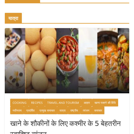
यात्रा
COOKING
RECIPES
TRAVEL AND TOURISM
आहार
खाना पकाने की विधि
नवीनतम
प्रदर्शित
प्रमुख समाचार
यात्रा
राष्ट्रीय
व्यंजन
समाचार
खाने के शौकीनों के लिए कश्मीर के 5 बेहतरीन
स्वादिष्ट व्यंजन