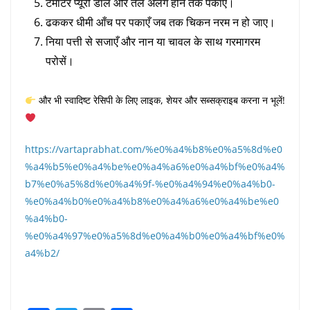
टमाटर प्यूरी डालें और तेल अलग होने तक पकाएँ।
ढककर धीमी आँच पर पकाएँ जब तक चिकन नरम न हो जाए।
निया पत्ती से सजाएँ और नान या चावल के साथ गरमागरम
परोसें।
और भी स्वादिष्ट रेसिपी के लिए लाइक, शेयर और सब्सक्राइब करना न भूलें!
https://vartaprabhat.com/%e0%a4%b8%e0%a5%8d%e0
%a4%b5%e0%a4%be%e0%a4%a6%e0%a4%bf%e0%a4%
b7%e0%a5%8d%e0%a4%9f-%e0%a4%94%e0%a4%b0-
%e0%a4%b0%e0%a4%b8%e0%a4%a6%e0%a4%be%e0
%a4%b0-
%e0%a4%97%e0%a5%8d%e0%a4%b0%e0%a4%bf%e0%
a4%b2/