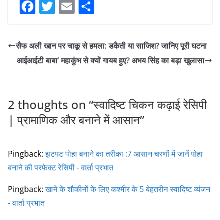
F
T
E
S
a
w
m
h
c
itt
ai
ar
सैफ अली खान पर चाकू से हमला: डकैती या साजिश? जानिए पूरी घटना
e
er
l
e
आईआईटी बाबा’ महाकुंभ से क्यों गायब हुए? अभय सिंह का बड़ा खुलासा
b
o
o
2 thoughts on “
स्वादिष्ट चिकन कढ़ाई रेसिपी
k
| प्रामाणिक और बनाने में आसान
”
Pingback:
झटपट पोहा बनाने का तरीका :7 आसान चरणों में जानें पोहा
बनाने की परफेक्ट रेसिपी - वार्ता प्रभात
Pingback:
खाने के शौकीनों के लिए कश्मीर के 5 बेहतरीन स्वादिष्ट व्यंजन
- वार्ता प्रभात