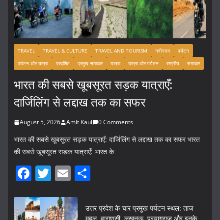
TRAVEL
TRAVEL & CULTURE
TRAVEL AND TOURISM
नवीनतम
पर्यटन
पर्यटन और यात्रा
प्रदर्शित
प्रमुख समाचार
यात्रा
यात्रा और पर्यटन
राष्ट्रीय
समाचार
भारत की सबसे खूबसूरत सड़क यात्राएँ:
दार्जिलिंग से लद्दाख तक का सफर
August 5, 2026
Amit Kaul
0 Comments
भारत की सबसे खूबसूरत सड़क यात्राएँ: दार्जिलिंग से लद्दाख तक का सफर भारत
की सबसे खूबसूरत सड़क यात्राएँ: भारत के
F
T
E
S
a
w
m
h
c
itt
ai
ar
उत्तर प्रदेश के चार प्रमुख पर्यटन स्थल: ताज
महल, वाराणसी, लखनऊ, प्रयागराज और इनके