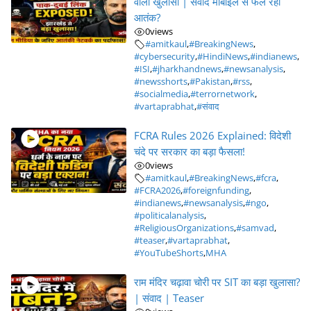
वाला खुलासा | संवाद मोबाइल से फैल रहा
आतंक?
0
views
#amitkaul
,
#BreakingNews
,
#cybersecurity
,
#HindiNews
,
#indianews
,
#ISI
,
#jharkhandnews
,
#newsanalysis
,
#newsshorts
,
#Pakistan
,
#rss
,
#socialmedia
,
#terrornetwork
,
#vartaprabhat
,
#संवाद
FCRA Rules 2026 Explained: विदेशी
चंदे पर सरकार का बड़ा फैसला!
0
views
#amitkaul
,
#BreakingNews
,
#fcra
,
#FCRA2026
,
#foreignfunding
,
#indianews
,
#newsanalysis
,
#ngo
,
#politicalanalysis
,
#ReligiousOrganizations
,
#samvad
,
#teaser
,
#vartaprabhat
,
#YouTubeShorts
,
MHA
राम मंदिर चढ़ावा चोरी पर SIT का बड़ा खुलासा?
| संवाद | Teaser