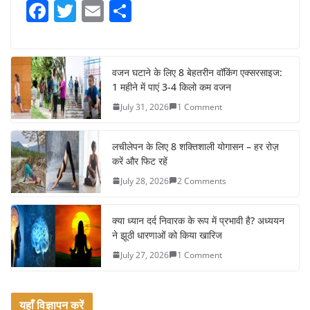
F
T
E
S
a
w
m
h
c
itt
ai
ar
e
er
l
e
वजन घटाने के लिए 8 बेहतरीन वॉकिंग एक्सरसाइज:
1 महीने में पाएं 3-4 किलो कम वजन
b
July 31, 2026
1 Comment
o
o
लचीलेपन के लिए 8 शक्तिशाली योगासन – हर रोज़
k
करें और फिट रहें
July 28, 2026
2 Comments
क्या ध्यान दर्द निवारक के रूप में प्रभावी है? अध्ययन
ने झूठी धारणाओं को किया खारिज
July 27, 2026
1 Comment
यहाँ विज्ञापन करें