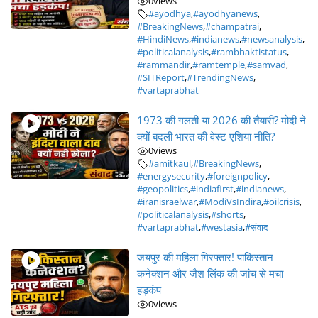
0
views
#ayodhya
,
#ayodhyanews
,
#BreakingNews
,
#champatrai
,
#HindiNews
,
#indianews
,
#newsanalysis
,
#politicalanalysis
,
#rambhaktistatus
,
#rammandir
,
#ramtemple
,
#samvad
,
#SITReport
,
#TrendingNews
,
#vartaprabhat
1973 की गलती या 2026 की तैयारी? मोदी ने
क्यों बदली भारत की वेस्ट एशिया नीति?
0
views
#amitkaul
,
#BreakingNews
,
#energysecurity
,
#foreignpolicy
,
#geopolitics
,
#indiafirst
,
#indianews
,
#iranisraelwar
,
#ModiVsIndira
,
#oilcrisis
,
#politicalanalysis
,
#shorts
,
#vartaprabhat
,
#westasia
,
#संवाद
जयपुर की महिला गिरफ्तार! पाकिस्तान
कनेक्शन और जैश लिंक की जांच से मचा
हड़कंप
0
views