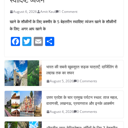
August 6, 2026
Amit Kaul
1 Comment
खाने के शौकीनों के लिए कश्मीर के 5 बेहतरीन स्वादिष्ट व्यंजन खाने के शौकीनों
के लिए: अगर आप खाने के
F
T
E
S
a
w
m
h
c
itt
ai
ar
e
er
l
e
भारत की सबसे खूबसूरत सड़क यात्राएँ: दार्जिलिंग से
लद्दाख तक का सफर
b
August 5, 2026
0 Comments
o
o
उत्तर प्रदेश के चार प्रमुख पर्यटन स्थल: ताज महल,
k
वाराणसी, लखनऊ, प्रयागराज और इनके आकर्षण
August 4, 2026
0 Comments
ऑफबीट समर डेस्टिनेशन: गर्मियों के लिए 7 बेहतरीन