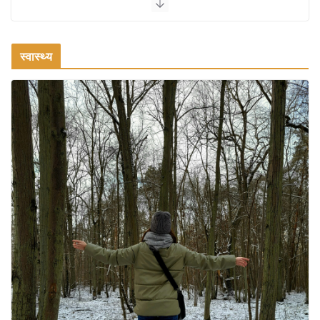
वजन घटाने के लिए 8 बेहतरीन वॉकिंग
एक्सरसाइज: 1 महीने में पाएं 3-4 किलो कम
वजन
स्वास्थ्य
July 31, 2026
1 Comment
रामेश्वरम यात्रा गाइड: पवित्र तीर्थ स्थल, दर्शन स्थल और पहुंच मार्ग
July 30, 2026
1 Comment
खाने के शौकीनों के लिए कश्मीर के 5 बेहतरीन
स्वादिष्ट व्यंजन
August 6, 2026
1 Comment