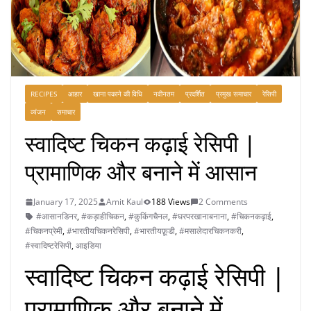
RECIPES
आहार
खाना पकाने की विधि
नवीनतम
प्रदर्शित
प्रमुख समाचार
रेसिपी
व्यंजन
समाचार
स्वादिष्ट चिकन कढ़ाई रेसिपी |
प्रामाणिक और बनाने में आसान
January 17, 2025
Amit Kaul
188 Views
2 Comments
#आसानडिनर
,
#कड़ाहीचिकन
,
#कुकिंगचैनल
,
#घरपरखानाबनाना
,
#चिकनकढ़ाई
,
#चिकनप्रेमी
,
#भारतीयचिकनरेसिपी
,
#भारतीयफ़ूडी
,
#मसालेदारचिकनकरी
,
#स्वादिष्टरेसिपी
,
आइडिया
स्वादिष्ट चिकन कढ़ाई रेसिपी |
प्रामाणिक और बनाने में