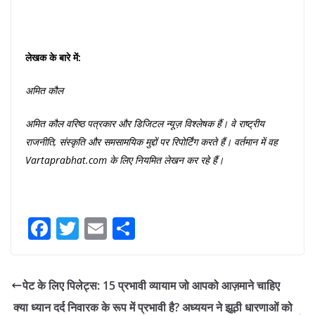
लेखक
के
बारे
में
:
अमित
कौल
अमित
कौल
वरिष्ठ
पत्रकार
और
डिजिटल
न्यूज़
विश्लेषक
हैं।
वे
राष्ट्रीय
राजनीति
,
संस्कृति
और
समसामयिक
मुद्दों
पर
रिपोर्टिंग
करते
हैं।
वर्तमान
में
वह
Vartaprabhat.com
के
लिए
नियमित
लेखन
कर
रहे
हैं।
Fa
T
E
S
ce
wi
m
ha
bo
tte
ail
re
पेट के लिए पिलेट्स: 15 प्रभावी व्यायाम जो आपको आज़माने चाहिए
ok
r
क्या ध्यान दर्द निवारक के रूप में प्रभावी है? अध्ययन ने झूठी धारणाओं को