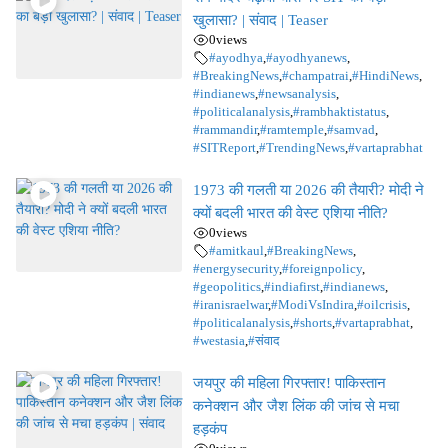
खुलासा? | संवाद | Teaser
0
views
#ayodhya
,
#ayodhyanews
,
#BreakingNews
,
#champatrai
,
#HindiNews
,
#indianews
,
#newsanalysis
,
#politicalanalysis
,
#rambhaktistatus
,
#rammandir
,
#ramtemple
,
#samvad
,
#SITReport
,
#TrendingNews
,
#vartaprabhat
1973 की गलती या 2026 की तैयारी? मोदी ने
क्यों बदली भारत की वेस्ट एशिया नीति?
0
views
#amitkaul
,
#BreakingNews
,
#energysecurity
,
#foreignpolicy
,
#geopolitics
,
#indiafirst
,
#indianews
,
#iranisraelwar
,
#ModiVsIndira
,
#oilcrisis
,
#politicalanalysis
,
#shorts
,
#vartaprabhat
,
#westasia
,
#संवाद
जयपुर की महिला गिरफ्तार! पाकिस्तान
कनेक्शन और जैश लिंक की जांच से मचा
हड़कंप