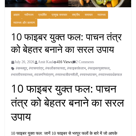
आहार
नवीनतम
प्रदर्शित
प्रमुख समाचार
राष्ट्रीय
समाचार
स्वास्थ्य
स्वास्थ्य और कल्याण
10 फाइबर युक्त फल: पाचन तंत्र
को बेहतर बनाने का सरल उपाय
July 26, 2026
Amit Kaul
416 Views
2 Comments
#कब्जदूर
,
#पाचनतंत्र
,
#फलोंकाफायदा
,
#फाइबरकेलाभ
,
#फाइबरयुक्तफल
,
#भारतीयस्वास्थ्य
,
#वजननियंत्रण
,
#स्वस्थजीवनशैली
,
#स्वस्थपाचन
,
#स्वास्थ्यवर्धकफल
10 फाइबर युक्त फल: पाचन
तंत्र को बेहतर बनाने का सरल
उपाय
10 फाइबर युक्त फल: जानें 10 फाइबर से भरपूर फलों के बारे में जो आपके