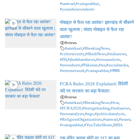
#samvad
,
#vartaprabhat
,
#youtubenewsshorts
मोबाइल से फैल रहा आतंक? झारखंड से चौंकाने
वाला खुलासा | संवाद मोबाइल से फैल रहा
आतंक?
0
views
#amitkaul
,
#BreakingNews
,
#cybersecurity
,
#HindiNews
,
#indianews
,
#ISI
,
#jharkhandnews
,
#newsanalysis
,
#newsshorts
,
#Pakistan
,
#rss
,
#socialmedia
,
#terrornetwork
,
#vartaprabhat
,
#संवाद
FCRA Rules 2026 Explained: विदेशी
चंदे पर सरकार का बड़ा फैसला!
0
views
#amitkaul
,
#BreakingNews
,
#fcra
,
#FCRA2026
,
#foreignfunding
,
#indianews
,
#newsanalysis
,
#ngo
,
#politicalanalysis
,
#ReligiousOrganizations
,
#samvad
,
#teaser
,
#vartaprabhat
,
#YouTubeShorts
,
MHA
राम मंदिर चढ़ावा चोरी पर SIT का बड़ा