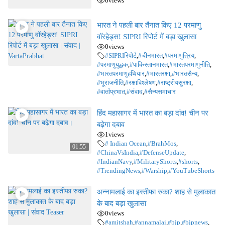
0
views
भारत ने पहली बार तैनात किए 12 परमाणु
वॉरहेड्स! SIPRI रिपोर्ट में बड़ा खुलासा
0
views
#SIPRIरिपोर्ट
,
#चीनभारत
,
#परमाणुत्रिय
,
#परमाणुयुद्धक
,
#पाकिस्तानभारत
,
#भारतपरमाणुनीति
,
#भारतपरमाणुहथियार
,
#भारतरक्षा
,
#भारतसैन्य
,
#भूराजनीति
,
#रक्षाविश्लेषण
,
#राष्ट्रीयसुरक्षा
,
#वार्ताप्रभात
,
#संवाद
,
#सैन्यसमाचार
हिंद महासागर में भारत का बड़ा दांव! चीन पर
बढ़ेगा दबाव
1
views
# Indian Ocean
,
#BrahMos
,
01:55
#ChinaVsIndia
,
#DefenseUpdate
,
#IndianNavy
,
#MilitaryShorts
,
#shorts
,
#TrendingNews
,
#Warship
,
#YouTubeShorts
अन्नामलाई का इस्तीफा रुका? शाह से मुलाकात
के बाद बड़ा खुलासा
0
views
#amitshah
,
#annamalai
,
#bjp
,
#bjpnews
,