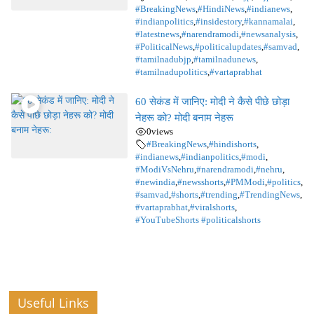
#BreakingNews
,
#HindiNews
,
#indianews
,
#indianpolitics
,
#insidestory
,
#kannamalai
,
#latestnews
,
#narendramodi
,
#newsanalysis
,
#PoliticalNews
,
#politicalupdates
,
#samvad
,
#tamilnadubjp
,
#tamilnadunews
,
#tamilnadupolitics
,
#vartaprabhat
60 सेकंड में जानिए: मोदी ने कैसे पीछे छोड़ा
नेहरू को? मोदी बनाम नेहरू
0
views
#BreakingNews
,
#hindishorts
,
#indianews
,
#indianpolitics
,
#modi
,
#ModiVsNehru
,
#narendramodi
,
#nehru
,
#newindia
,
#newsshorts
,
#PMModi
,
#politics
,
#samvad
,
#shorts
,
#trending
,
#TrendingNews
,
#vartaprabhat
,
#viralshorts
,
#YouTubeShorts #politicalshorts
Useful Links