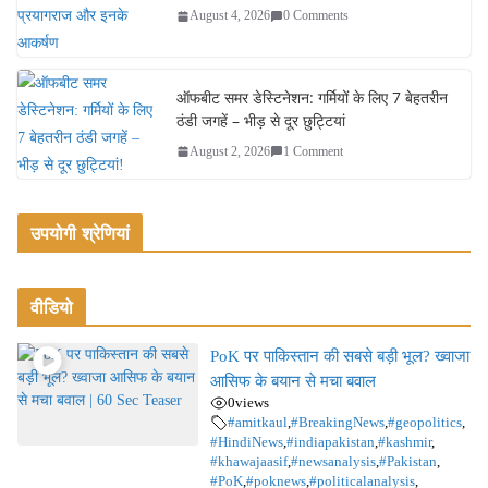
August 4, 2026
0 Comments
ऑफबीट समर डेस्टिनेशन: गर्मियों के लिए 7 बेहतरीन
ठंडी जगहें – भीड़ से दूर छुट्टियां
August 2, 2026
1 Comment
उपयोगी श्रेणियां
वीडियो
PoK पर पाकिस्तान की सबसे बड़ी भूल? ख्वाजा
आसिफ के बयान से मचा बवाल
0
views
#amitkaul
,
#BreakingNews
,
#geopolitics
,
#HindiNews
,
#indiapakistan
,
#kashmir
,
#khawajaasif
,
#newsanalysis
,
#Pakistan
,
#PoK
,
#poknews
,
#politicalanalysis
,