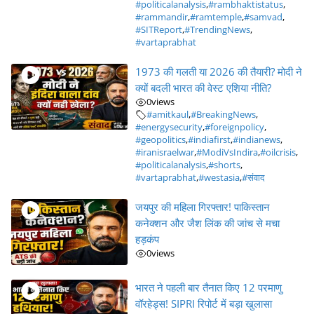
#politicalanalysis
,
#rambhaktistatus
,
#rammandir
,
#ramtemple
,
#samvad
,
#SITReport
,
#TrendingNews
,
#vartaprabhat
1973 की गलती या 2026 की तैयारी? मोदी ने
क्यों बदली भारत की वेस्ट एशिया नीति?
0
views
#amitkaul
,
#BreakingNews
,
#energysecurity
,
#foreignpolicy
,
#geopolitics
,
#indiafirst
,
#indianews
,
#iranisraelwar
,
#ModiVsIndira
,
#oilcrisis
,
#politicalanalysis
,
#shorts
,
#vartaprabhat
,
#westasia
,
#संवाद
जयपुर की महिला गिरफ्तार! पाकिस्तान
कनेक्शन और जैश लिंक की जांच से मचा
हड़कंप
0
views
भारत ने पहली बार तैनात किए 12 परमाणु
वॉरहेड्स! SIPRI रिपोर्ट में बड़ा खुलासा