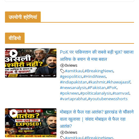
उपयोगी श्रेणियां
वीडियो
PoK पर पाकिस्तान की सबसे बड़ी भूल? ख्वाजा
आसिफ के बयान से मचा बवाल
0
views
#amitkaul
,
#BreakingNews
,
#geopolitics
,
#HindiNews
,
#indiapakistan
,
#kashmir
,
#khawajaasif
,
#newsanalysis
,
#Pakistan
,
#PoK
,
#poknews
,
#politicalanalysis
,
#samvad
,
#vartaprabhat
,
#youtubenewsshorts
मोबाइल से फैल रहा आतंक? झारखंड से चौंकाने
वाला खुलासा | संवाद मोबाइल से फैल रहा
आतंक?
0
views
#amitkaul
,
#BreakingNews
,