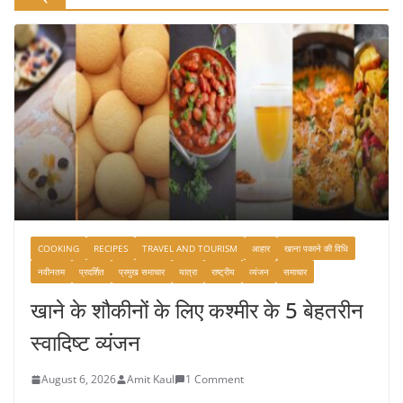
COOKING
RECIPES
TRAVEL AND TOURISM
आहार
खाना पकाने की विधि
नवीनतम
प्रदर्शित
प्रमुख समाचार
यात्रा
राष्ट्रीय
व्यंजन
समाचार
खाने के शौकीनों के लिए कश्मीर के 5 बेहतरीन
स्वादिष्ट व्यंजन
August 6, 2026
Amit Kaul
1 Comment