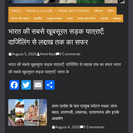
TRAVEL
TRAVEL & CULTURE
TRAVEL AND TOURISM
नवीनतम
पर्यटन
पर्यटन और यात्रा
प्रदर्शित
प्रमुख समाचार
यात्रा
यात्रा और पर्यटन
राष्ट्रीय
समाचार
भारत की सबसे खूबसूरत सड़क यात्राएँ:
दार्जिलिंग से लद्दाख तक का सफर
August 5, 2026
Amit Kaul
0 Comments
भारत की सबसे खूबसूरत सड़क यात्राएँ: दार्जिलिंग से लद्दाख तक का सफर भारत
की सबसे खूबसूरत सड़क यात्राएँ: भारत के
F
T
E
S
a
w
m
h
c
itt
ai
ar
उत्तर प्रदेश के चार प्रमुख पर्यटन स्थल: ताज
e
er
l
e
महल, वाराणसी, लखनऊ, प्रयागराज और इनके
आकर्षण
b
August 4, 2026
0 Comments
o