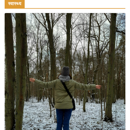
स्वास्थ्य
वजन घटाने के लिए 8 बेहतरीन वॉकिंग
एक्सरसाइज: 1 महीने में पाएं 3-4 किलो कम
वजन
July 31, 2026
1 Comment
16 ज़रूरी कीबोर्ड शॉर्टकट्स जो आपकी
उत्पादकता को दोगुना कर देंगे
August 7, 2026
0 Comments