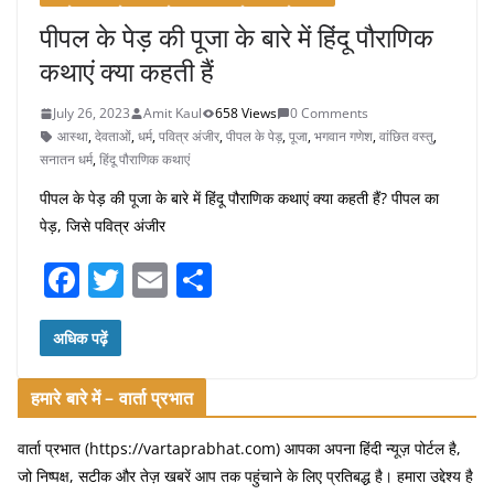
पीपल के पेड़ की पूजा के बारे में हिंदू पौराणिक
कथाएं क्या कहती हैं
July 26, 2023
Amit Kaul
658 Views
0 Comments
आस्था
,
देवताओं
,
धर्म
,
पवित्र अंजीर
,
पीपल के पेड़
,
पूजा
,
भगवान गणेश
,
वांछित वस्तु
,
सनातन धर्म
,
हिंदू पौराणिक कथाएं
पीपल के पेड़ की पूजा के बारे में हिंदू पौराणिक कथाएं क्या कहती हैं? पीपल का
पेड़, जिसे पवित्र अंजीर
F
T
E
S
a
w
m
h
c
itt
ai
ar
अधिक पढ़ें
e
er
l
e
हमारे बारे में – वार्ता प्रभात
b
o
वार्ता प्रभात (https://vartaprabhat.com) आपका अपना हिंदी न्यूज़ पोर्टल है,
जो निष्पक्ष, सटीक और तेज़ खबरें आप तक पहुंचाने के लिए प्रतिबद्ध है। हमारा उद्देश्य है
o