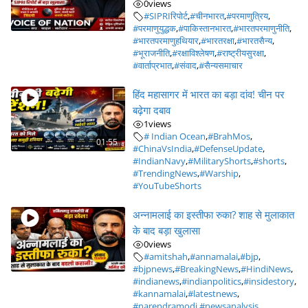
0
views
#SIPRIरिपोर्ट
,
#चीनभारत
,
#परमाणुत्रिय
,
#परमाणुयुद्धक
,
#पाकिस्तानभारत
,
#भारतपरमाणुनीति
,
#भारतपरमाणुहथियार
,
#भारतरक्षा
,
#भारतसैन्य
,
#भूराजनीति
,
#रक्षाविश्लेषण
,
#राष्ट्रीयसुरक्षा
,
#वार्ताप्रभात
,
#संवाद
,
#सैन्यसमाचार
हिंद महासागर में भारत का बड़ा दांव! चीन पर
बढ़ेगा दबाव
1
views
# Indian Ocean
,
#BrahMos
,
01:55
#ChinaVsIndia
,
#DefenseUpdate
,
#IndianNavy
,
#MilitaryShorts
,
#shorts
,
#TrendingNews
,
#Warship
,
#YouTubeShorts
अन्नामलाई का इस्तीफा रुका? शाह से मुलाकात
के बाद बड़ा खुलासा
0
views
#amitshah
,
#annamalai
,
#bjp
,
#bjpnews
,
#BreakingNews
,
#HindiNews
,
#indianews
,
#indianpolitics
,
#insidestory
,
#kannamalai
,
#latestnews
,
#narendramodi
,
#newsanalysis
,