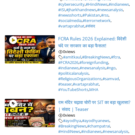
#cybersecurity
,
#HindiNews
,
#indianews
,
#ISI
,
#jharkhandnews
,
#newsanalysis
,
#newsshorts
,
#Pakistan
,
#rss
,
#socialmedia
,
#terrornetwork
,
#vartaprabhat
,
#संवाद
FCRA Rules 2026 Explained: विदेशी
चंदे पर सरकार का बड़ा फैसला!
0
views
#amitkaul
,
#BreakingNews
,
#fcra
,
#FCRA2026
,
#foreignfunding
,
#indianews
,
#newsanalysis
,
#ngo
,
#politicalanalysis
,
#ReligiousOrganizations
,
#samvad
,
#teaser
,
#vartaprabhat
,
#YouTubeShorts
,
MHA
राम मंदिर चढ़ावा चोरी पर SIT का बड़ा खुलासा?
| संवाद | Teaser
0
views
#ayodhya
,
#ayodhyanews
,
#BreakingNews
,
#champatrai
,
#HindiNews
,
#indianews
,
#newsanalysis
,