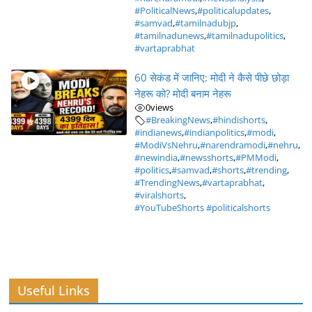
#PoliticalNews
,
#politicalupdates
,
#samvad
,
#tamilnadubjp
,
#tamilnadunews
,
#tamilnadupolitics
,
#vartaprabhat
60 सेकंड में जानिए: मोदी ने कैसे पीछे छोड़ा
नेहरू को? मोदी बनाम नेहरू
0
views
#BreakingNews
,
#hindishorts
,
#indianews
,
#indianpolitics
,
#modi
,
#ModiVsNehru
,
#narendramodi
,
#nehru
,
#newindia
,
#newsshorts
,
#PMModi
,
#politics
,
#samvad
,
#shorts
,
#trending
,
#TrendingNews
,
#vartaprabhat
,
#viralshorts
,
#YouTubeShorts #politicalshorts
Useful Links