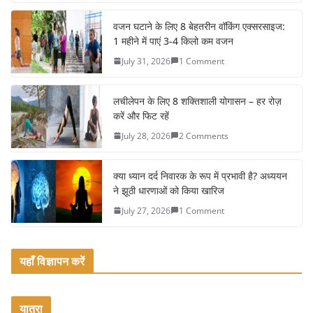
c
itt
ai
ar
e
er
l
e
वजन घटाने के लिए 8 बेहतरीन वॉकिंग एक्सरसाइज:
1 महीने में पाएं 3-4 किलो कम वजन
b
July 31, 2026
1 Comment
o
o
लचीलेपन के लिए 8 शक्तिशाली योगासन – हर रोज़
k
करें और फिट रहें
July 28, 2026
2 Comments
क्या ध्यान दर्द निवारक के रूप में प्रभावी है? अध्ययन
ने झूठी धारणाओं को किया खारिज
July 27, 2026
1 Comment
यहाँ विज्ञापन करें
यात्रा