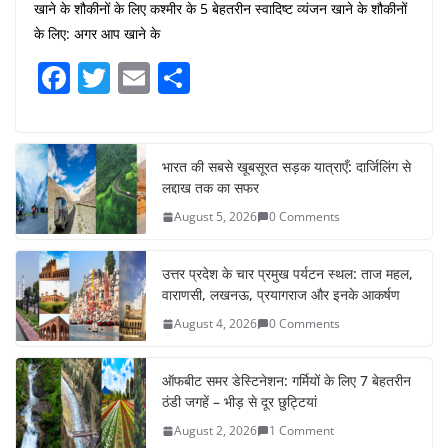
खाने के शौकीनों के लिए कश्मीर के 5 बेहतरीन स्वादिष्ट व्यंजन खाने के शौकीनों
के लिए: अगर आप खाने के
F
T
E
S
a
w
m
h
c
itt
ai
ar
e
er
l
e
भारत की सबसे खूबसूरत सड़क यात्राएँ: दार्जिलिंग से
लद्दाख तक का सफर
b
August 5, 2026
0 Comments
o
o
उत्तर प्रदेश के चार प्रमुख पर्यटन स्थल: ताज महल,
k
वाराणसी, लखनऊ, प्रयागराज और इनके आकर्षण
August 4, 2026
0 Comments
ऑफबीट समर डेस्टिनेशन: गर्मियों के लिए 7 बेहतरीन
ठंडी जगहें – भीड़ से दूर छुट्टियां
August 2, 2026
1 Comment