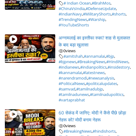
# Indian Ocean
,
#BrahMos
,
01:55
#ChinaVsIndia
,
#DefenseUpdate
,
#IndianNavy
,
#MilitaryShorts
,
#shorts
,
#TrendingNews
,
#Warship
,
#YouTubeShorts
अन्नामलाई का इस्तीफा रुका? शाह से मुलाकात
के बाद बड़ा खुलासा
0
views
#amitshah
,
#annamalai
,
#bjp
,
#bjpnews
,
#BreakingNews
,
#HindiNews
,
#indianews
,
#indianpolitics
,
#insidestory
,
#kannamalai
,
#latestnews
,
#narendramodi
,
#newsanalysis
,
#PoliticalNews
,
#politicalupdates
,
#samvad
,
#tamilnadubjp
,
#tamilnadunews
,
#tamilnadupolitics
,
#vartaprabhat
60 सेकंड में जानिए: मोदी ने कैसे पीछे छोड़ा
नेहरू को? मोदी बनाम नेहरू
0
views
#BreakingNews
,
#hindishorts
,