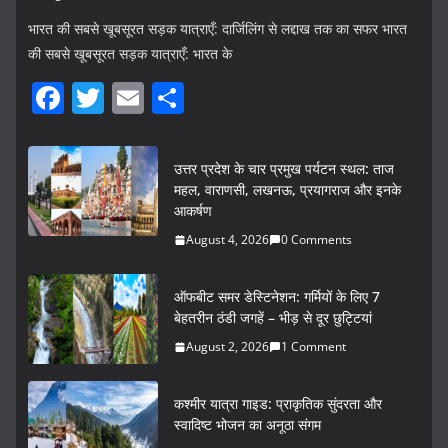
भारत की सबसे खूबसूरत सड़क यात्राएँ: दार्जिलिंग से लद्दाख तक का सफर भारत
की सबसे खूबसूरत सड़क यात्राएँ: भारत के
F
T
E
S
a
w
m
h
c
itt
ai
ar
उत्तर प्रदेश के चार प्रमुख पर्यटन स्थल: ताज
e
er
l
e
महल, वाराणसी, लखनऊ, प्रयागराज और इनके
आकर्षण
b
August 4, 2026
0 Comments
o
o
ऑफबीट समर डेस्टिनेशन: गर्मियों के लिए 7
k
बेहतरीन ठंडी जगहें – भीड़ से दूर छुट्टियां
August 2, 2026
1 Comment
कश्मीर यात्रा गाइड: प्राकृतिक सुंदरता और
स्वादिष्ट भोजन का अनूठा संगम