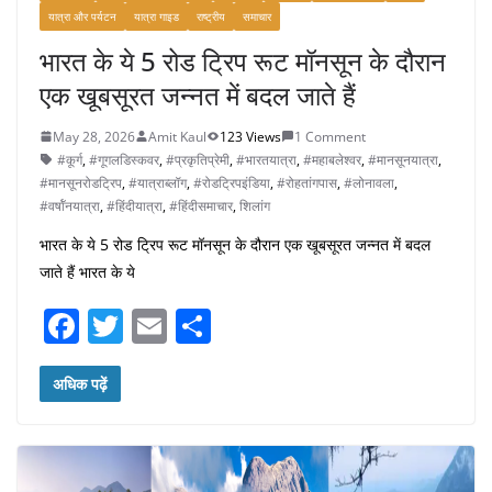
यात्रा और पर्यटन
यात्रा गाइड
राष्ट्रीय
समाचार
भारत के ये 5 रोड ट्रिप रूट मॉनसून के दौरान
एक खूबसूरत जन्नत में बदल जाते हैं
May 28, 2026
Amit Kaul
123 Views
1 Comment
#कूर्ग
,
#गूगलडिस्कवर
,
#प्रकृतिप्रेमी
,
#भारतयात्रा
,
#महाबलेश्वर
,
#मानसूनयात्रा
,
#मानसूनरोडट्रिप
,
#यात्राब्लॉग
,
#रोडट्रिपइंडिया
,
#रोहतांगपास
,
#लोनावला
,
#वर्षाॅनयात्रा
,
#हिंदीयात्रा
,
#हिंदीसमाचार
,
शिलांग
भारत के ये 5 रोड ट्रिप रूट मॉनसून के दौरान एक खूबसूरत जन्नत में बदल
जाते हैं भारत के ये
F
T
E
S
a
w
m
h
c
itt
ai
ar
अधिक पढ़ें
e
er
l
e
b