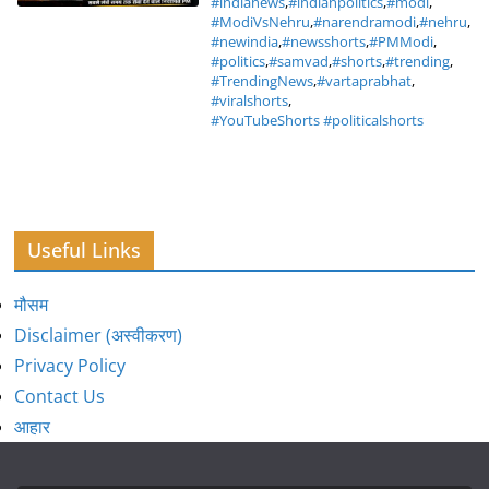
#indianews
,
#indianpolitics
,
#modi
,
#ModiVsNehru
,
#narendramodi
,
#nehru
,
#newindia
,
#newsshorts
,
#PMModi
,
#politics
,
#samvad
,
#shorts
,
#trending
,
#TrendingNews
,
#vartaprabhat
,
#viralshorts
,
#YouTubeShorts #politicalshorts
Useful Links
मौसम
Disclaimer (अस्वीकरण)
Privacy Policy
Contact Us
आहार