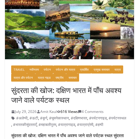
TRAVEL
नवीनतम
पर्यटन
पर्यटन और यात्रा
प्रदर्शित
प्रमुख समाचार
यात्रा
यात्रा और पर्यटन
यात्रा गाइड
राष्ट्रीय
समाचार
सुंदरता की खोज: दक्षिण भारत में पाँच अवश्य
जाने वाले पर्यटक स्थल
July 29, 2026
Amit Kaul
616 Views
4 Comments
#अलेप्पी
,
#ऊटी
,
#कूर्ग
,
#घूमनेकास्थान
,
#दक्षिणभारत
,
#पर्यटनगाइड
,
#पर्यटनस्थल
,
#भारतकीसुंदरताएँ
,
#महाबलीपुरम
,
#यात्रागाइड
,
#यात्राप्रेमी
,
#हम्पी
सुंदरता की खोज: दक्षिण भारत में पाँच अवश्य जाने वाले पर्यटक स्थल सुंदरता