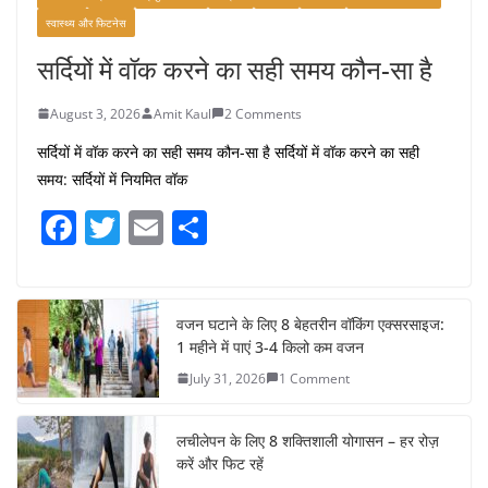
स्वास्थ्य और फिटनेस
सर्दियों में वॉक करने का सही समय कौन-सा है
August 3, 2026
Amit Kaul
2 Comments
सर्दियों में वॉक करने का सही समय कौन-सा है सर्दियों में वॉक करने का सही
समय: सर्दियों में नियमित वॉक
F
T
E
S
a
w
m
h
c
itt
ai
ar
e
er
l
e
वजन घटाने के लिए 8 बेहतरीन वॉकिंग एक्सरसाइज:
1 महीने में पाएं 3-4 किलो कम वजन
b
July 31, 2026
1 Comment
o
o
लचीलेपन के लिए 8 शक्तिशाली योगासन – हर रोज़
k
करें और फिट रहें