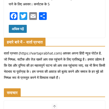
पाने के लिए अवसर। कर्नाटक के 5
F
T
E
S
a
w
m
h
c
itt
ai
ar
अधिक पढ़ें
e
er
l
e
हमारे बारे में – वार्ता प्रभात
b
o
वार्ता प्रभात (https://vartaprabhat.com) आपका अपना हिंदी न्यूज़ पोर्टल है,
जो निष्पक्ष, सटीक और तेज़ खबरें आप तक पहुंचाने के लिए प्रतिबद्ध है। हमारा उद्देश्य है
o
कि देश और दुनिया की हर महत्वपूर्ण घटना को आप तक पहुंचाया जाए, वह भी बिना किसी
k
भेदभाव या पूर्वाग्रह के। हम जनता की आवाज़ को बुलंद करने और समाज के हर मुद्दे को
निष्पक्ष रूप से प्रस्तुत करने में विश्वास रखते हैं।
समाचार