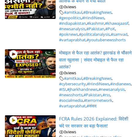
आसिफ के बयान से मचा बवाल
0
views
#amitkaul
,
#BreakingNews
,
#geopolitics
,
#HindiNews
,
#indiapakistan
,
#kashmir
,
#khawajaasif
,
#newsanalysis
,
#Pakistan
,
#PoK
,
#poknews
,
#politicalanalysis
,
#samvad
,
#vartaprabhat
,
#youtubenewsshorts
मोबाइल से फैल रहा आतंक? झारखंड से चौंकाने
वाला खुलासा | संवाद मोबाइल से फैल रहा
आतंक?
0
views
#amitkaul
,
#BreakingNews
,
#cybersecurity
,
#HindiNews
,
#indianews
,
#ISI
,
#jharkhandnews
,
#newsanalysis
,
#newsshorts
,
#Pakistan
,
#rss
,
#socialmedia
,
#terrornetwork
,
#vartaprabhat
,
#संवाद
FCRA Rules 2026 Explained: विदेशी
चंदे पर सरकार का बड़ा फैसला!
0
views