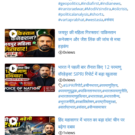
#geopolitics
,
#indiafirst
,
#indianews
,
#iranisraelwar
,
#ModiVsIndira
,
#oilcrisis
,
#politicalanalysis
,
#shorts
,
#vartaprabhat
,
#westasia
,
#संवाद
जयपुर की महिला गिरफ्तार! पाकिस्तान
कनेक्शन और जैश लिंक की जांच से मचा
हड़कंप
0
views
भारत ने पहली बार तैनात किए 12 परमाणु
वॉरहेड्स! SIPRI रिपोर्ट में बड़ा खुलासा
0
views
#SIPRIरिपोर्ट
,
#चीनभारत
,
#परमाणुत्रिय
,
#परमाणुयुद्धक
,
#पाकिस्तानभारत
,
#भारतपरमाणुनीति
,
#भारतपरमाणुहथियार
,
#भारतरक्षा
,
#भारतसैन्य
,
#भूराजनीति
,
#रक्षाविश्लेषण
,
#राष्ट्रीयसुरक्षा
,
#वार्ताप्रभात
,
#संवाद
,
#सैन्यसमाचार
हिंद महासागर में भारत का बड़ा दांव! चीन पर
बढ़ेगा दबाव
1
views