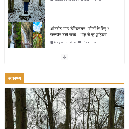
ऑफबीट समर डेस्टिनेशन: गर्मियों के लिए 7
बेहतरीन ठंडी जगहें – भीड़ से दूर छुट्टियां
August 2, 2026
1 Comment
कश्मीर यात्रा गाइड: प्राकृतिक सुंदरता और
स्वादिष्ट भोजन का अनूठा संगम
August 1, 2026
1 Comment
स्वास्थ्य
वजन घटाने के लिए 8 बेहतरीन वॉकिंग
एक्सरसाइज: 1 महीने में पाएं 3-4 किलो कम
वजन
July 31, 2026
1 Comment
16 ज़रूरी कीबोर्ड शॉर्टकट्स जो आपकी