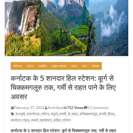
o
o
k
नवीनतम
पर्यटन
प्रदर्शित
प्रमुख समाचार
यात्रा
राज्य
समाचार
कर्नाटक के 5 शानदार हिल स्टेशन: कूर्ग से
चिक्कमगलुरु तक, गर्मी से राहत पाने के लिए
अवसर
February 27, 2024
Amit Kaul
752 Views
0 Comments
#अगुम्बे
,
#कर्नाटक_पर्यटन
,
#कूर्ग
,
#गर्मी_से_राहत
,
#चिक्कमगलुरु
,
#नंदी_हिल्स
,
#पर्यटन_गाइड
,
#माले_महादेश्वरा
,
#हिल_स्टेशन
कर्नाटक के 5 शानदार हिल स्टेशन: कूर्ग से चिक्कमगलुरु तक, गर्मी से राहत