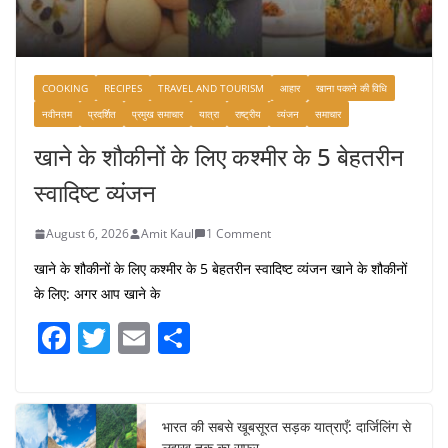
COOKING
RECIPES
TRAVEL AND TOURISM
आहार
खाना पकाने की विधि
नवीनतम
प्रदर्शित
प्रमुख समाचार
यात्रा
राष्ट्रीय
व्यंजन
समाचार
खाने के शौकीनों के लिए कश्मीर के 5 बेहतरीन
स्वादिष्ट व्यंजन
August 6, 2026
Amit Kaul
1 Comment
खाने के शौकीनों के लिए कश्मीर के 5 बेहतरीन स्वादिष्ट व्यंजन खाने के शौकीनों
के लिए: अगर आप खाने के
F
T
E
S
a
w
m
h
c
itt
ai
ar
e
er
l
e
भारत की सबसे खूबसूरत सड़क यात्राएँ: दार्जिलिंग से
लद्दाख तक का सफर