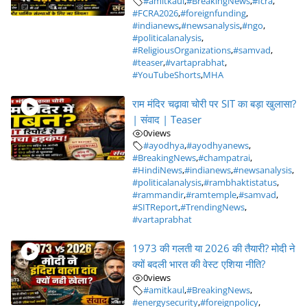
#amitkaul
,
#BreakingNews
,
#fcra
,
#FCRA2026
,
#foreignfunding
,
#indianews
,
#newsanalysis
,
#ngo
,
#politicalanalysis
,
#ReligiousOrganizations
,
#samvad
,
#teaser
,
#vartaprabhat
,
#YouTubeShorts
,
MHA
राम मंदिर चढ़ावा चोरी पर SIT का बड़ा खुलासा?
| संवाद | Teaser
0
views
#ayodhya
,
#ayodhyanews
,
#BreakingNews
,
#champatrai
,
#HindiNews
,
#indianews
,
#newsanalysis
,
#politicalanalysis
,
#rambhaktistatus
,
#rammandir
,
#ramtemple
,
#samvad
,
#SITReport
,
#TrendingNews
,
#vartaprabhat
1973 की गलती या 2026 की तैयारी? मोदी ने
क्यों बदली भारत की वेस्ट एशिया नीति?
0
views
#amitkaul
,
#BreakingNews
,
#energysecurity
,
#foreignpolicy
,