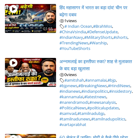
हिंद महासागर में भारत का बड़ा दांव! चीन पर
बढ़ेगा दबाव
1
views
# Indian Ocean
,
#BrahMos
,
01:55
#ChinaVsIndia
,
#DefenseUpdate
,
#IndianNavy
,
#MilitaryShorts
,
#shorts
,
#TrendingNews
,
#Warship
,
#YouTubeShorts
अन्नामलाई का इस्तीफा रुका? शाह से मुलाकात
के बाद बड़ा खुलासा
0
views
#amitshah
,
#annamalai
,
#bjp
,
#bjpnews
,
#BreakingNews
,
#HindiNews
,
#indianews
,
#indianpolitics
,
#insidestory
,
#kannamalai
,
#latestnews
,
#narendramodi
,
#newsanalysis
,
#PoliticalNews
,
#politicalupdates
,
#samvad
,
#tamilnadubjp
,
#tamilnadunews
,
#tamilnadupolitics
,
#vartaprabhat
60 सेकंड में जानिए: मोदी ने कैसे पीछे छोड़ा