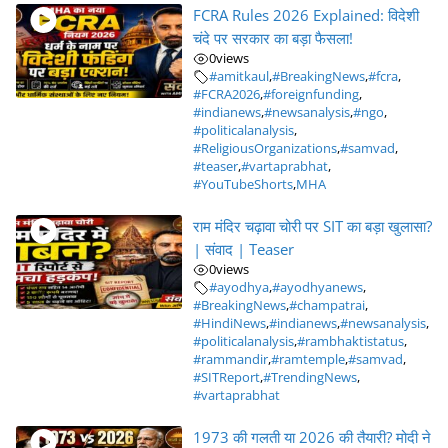
FCRA Rules 2026 Explained: विदेशी
चंदे पर सरकार का बड़ा फैसला!
0
views
#amitkaul
,
#BreakingNews
,
#fcra
,
#FCRA2026
,
#foreignfunding
,
#indianews
,
#newsanalysis
,
#ngo
,
#politicalanalysis
,
#ReligiousOrganizations
,
#samvad
,
#teaser
,
#vartaprabhat
,
#YouTubeShorts
,
MHA
राम मंदिर चढ़ावा चोरी पर SIT का बड़ा खुलासा?
| संवाद | Teaser
0
views
#ayodhya
,
#ayodhyanews
,
#BreakingNews
,
#champatrai
,
#HindiNews
,
#indianews
,
#newsanalysis
,
#politicalanalysis
,
#rambhaktistatus
,
#rammandir
,
#ramtemple
,
#samvad
,
#SITReport
,
#TrendingNews
,
#vartaprabhat
1973 की गलती या 2026 की तैयारी? मोदी ने