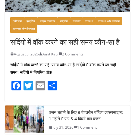
नवीनतम
प्रदर्शित
प्रमुख समाचार
राष्ट्रीय
समाचार
स्वास्थ्य
स्वास्थ्य और कल्याण
स्वास्थ्य और फिटनेस
सर्दियों में वॉक करने का सही समय कौन-सा है
August 3, 2026
Amit Kaul
2 Comments
सर्दियों में वॉक करने का सही समय कौन-सा है सर्दियों में वॉक करने का सही
समय: सर्दियों में नियमित वॉक
F
T
E
S
a
w
m
h
c
itt
ai
ar
e
er
l
e
वजन घटाने के लिए 8 बेहतरीन वॉकिंग एक्सरसाइज:
1 महीने में पाएं 3-4 किलो कम वजन
b
July 31, 2026
1 Comment
o