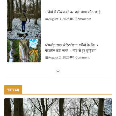
सर्दियों में वॉक करने का सही समय कौन-सा है
August 3, 2026
2 Comments
ऑफबीट समर डेस्टिनेशन: गर्मियों के लिए 7
बेहतरीन ठंडी जगहें – भीड़ से दूर छुट्टियां
August 2, 2026
1 Comment
कश्मीर यात्रा गाइड: प्राकृतिक सुंदरता और
स्वादिष्ट भोजन का अनूठा संगम
August 1, 2026
1 Comment
वजन घटाने के लिए 8 बेहतरीन वॉकिंग एक्सरसाइज: 1 महीने में पाएं 3-4
स्वास्थ्य
किलो कम वजन
July 31, 2026
1 Comment
16 ज़रूरी कीबोर्ड शॉर्टकट्स जो आपकी