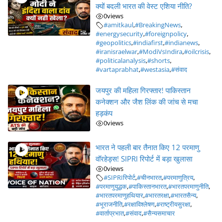
क्यों बदली भारत की वेस्ट एशिया नीति?
0
views
#amitkaul
,
#BreakingNews
,
#energysecurity
,
#foreignpolicy
,
#geopolitics
,
#indiafirst
,
#indianews
,
#iranisraelwar
,
#ModiVsIndira
,
#oilcrisis
,
#politicalanalysis
,
#shorts
,
#vartaprabhat
,
#westasia
,
#संवाद
जयपुर की महिला गिरफ्तार! पाकिस्तान
कनेक्शन और जैश लिंक की जांच से मचा
हड़कंप
0
views
भारत ने पहली बार तैनात किए 12 परमाणु
वॉरहेड्स! SIPRI रिपोर्ट में बड़ा खुलासा
0
views
#SIPRIरिपोर्ट
,
#चीनभारत
,
#परमाणुत्रिय
,
#परमाणुयुद्धक
,
#पाकिस्तानभारत
,
#भारतपरमाणुनीति
,
#भारतपरमाणुहथियार
,
#भारतरक्षा
,
#भारतसैन्य
,
#भूराजनीति
,
#रक्षाविश्लेषण
,
#राष्ट्रीयसुरक्षा
,
#वार्ताप्रभात
,
#संवाद
,
#सैन्यसमाचार