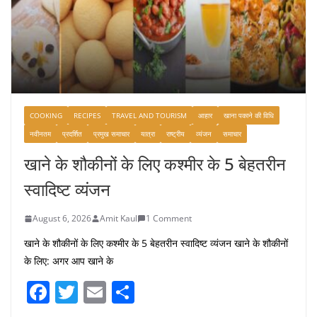
COOKING
RECIPES
TRAVEL AND TOURISM
आहार
खाना पकाने की विधि
नवीनतम
प्रदर्शित
प्रमुख समाचार
यात्रा
राष्ट्रीय
व्यंजन
समाचार
खाने के शौकीनों के लिए कश्मीर के 5 बेहतरीन
स्वादिष्ट व्यंजन
August 6, 2026
Amit Kaul
1 Comment
खाने के शौकीनों के लिए कश्मीर के 5 बेहतरीन स्वादिष्ट व्यंजन खाने के शौकीनों
के लिए: अगर आप खाने के
F
T
E
S
a
w
m
h