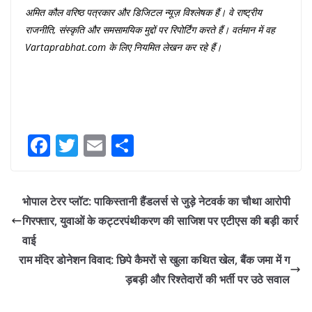
अमित
कौल
वरिष्ठ
पत्रकार
और
डिजिटल
न्यूज़
विश्लेषक
हैं।
वे
राष्ट्रीय
राजनीति
,
संस्कृति
और
समसामयिक
मुद्दों
पर
रिपोर्टिंग
करते
हैं।
वर्तमान
में
वह
Vartaprabhat.com
के
लिए
नियमित
लेखन
कर
रहे
हैं।
F
T
E
S
a
w
m
h
c
itt
ai
ar
भोपाल टेरर प्लॉट: पाकिस्तानी हैंडलर्स से जुड़े नेटवर्क का चौथा आरोपी
e
er
l
e
गिरफ्तार, युवाओं के कट्टरपंथीकरण की साजिश पर एटीएस की बड़ी कार्र
b
वाई
o
राम मंदिर डोनेशन विवाद: छिपे कैमरों से खुला कथित खेल, बैंक जमा में ग
o
ड़बड़ी और रिश्तेदारों की भर्ती पर उठे सवाल
k