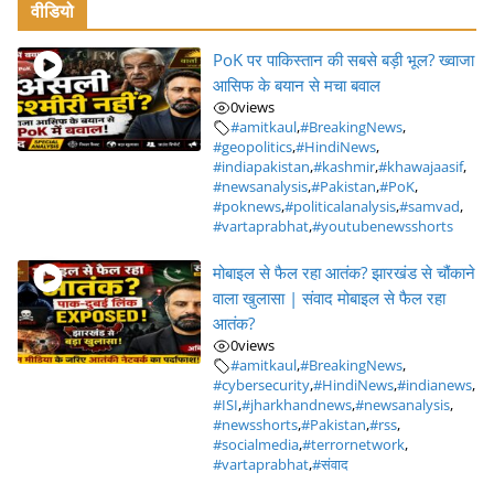
वीडियो
PoK पर पाकिस्तान की सबसे बड़ी भूल? ख्वाजा
आसिफ के बयान से मचा बवाल
0
views
#amitkaul
,
#BreakingNews
,
#geopolitics
,
#HindiNews
,
#indiapakistan
,
#kashmir
,
#khawajaasif
,
#newsanalysis
,
#Pakistan
,
#PoK
,
#poknews
,
#politicalanalysis
,
#samvad
,
#vartaprabhat
,
#youtubenewsshorts
मोबाइल से फैल रहा आतंक? झारखंड से चौंकाने
वाला खुलासा | संवाद मोबाइल से फैल रहा
आतंक?
0
views
#amitkaul
,
#BreakingNews
,
#cybersecurity
,
#HindiNews
,
#indianews
,
#ISI
,
#jharkhandnews
,
#newsanalysis
,
#newsshorts
,
#Pakistan
,
#rss
,
#socialmedia
,
#terrornetwork
,
#vartaprabhat
,
#संवाद