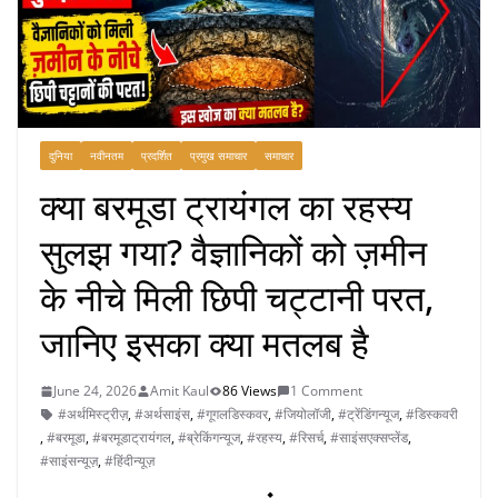
दुनिया
नवीनतम
प्रदर्शित
प्रमुख समाचार
समाचार
क्या बरमूडा ट्रायंगल का रहस्य
सुलझ गया? वैज्ञानिकों को ज़मीन
के नीचे मिली छिपी चट्टानी परत,
जानिए इसका क्या मतलब है
June 24, 2026
Amit Kaul
86 Views
1 Comment
#अर्थमिस्ट्रीज़
,
#अर्थसाइंस
,
#गूगलडिस्कवर
,
#जियोलॉजी
,
#ट्रेंडिंगन्यूज
,
#डिस्कवरी
,
#बरमूडा
,
#बरमूडाट्रायंगल
,
#ब्रेकिंगन्यूज
,
#रहस्य
,
#रिसर्च
,
#साइंसएक्सप्लेंड
,
#साइंसन्यूज़
,
#हिंदीन्यूज़