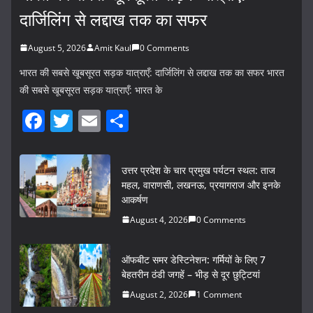
दार्जिलिंग से लद्दाख तक का सफर
August 5, 2026
Amit Kaul
0 Comments
भारत की सबसे खूबसूरत सड़क यात्राएँ: दार्जिलिंग से लद्दाख तक का सफर भारत
की सबसे खूबसूरत सड़क यात्राएँ: भारत के
F
T
E
S
a
w
m
h
c
itt
ai
ar
उत्तर प्रदेश के चार प्रमुख पर्यटन स्थल: ताज
e
er
l
e
महल, वाराणसी, लखनऊ, प्रयागराज और इनके
आकर्षण
b
August 4, 2026
0 Comments
o
o
ऑफबीट समर डेस्टिनेशन: गर्मियों के लिए 7
k
बेहतरीन ठंडी जगहें – भीड़ से दूर छुट्टियां
August 2, 2026
1 Comment