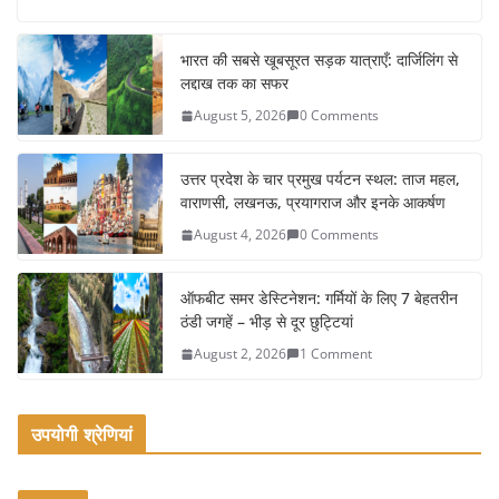
c
itt
ai
ar
e
er
l
e
भारत की सबसे खूबसूरत सड़क यात्राएँ: दार्जिलिंग से
लद्दाख तक का सफर
b
August 5, 2026
0 Comments
o
o
उत्तर प्रदेश के चार प्रमुख पर्यटन स्थल: ताज महल,
k
वाराणसी, लखनऊ, प्रयागराज और इनके आकर्षण
August 4, 2026
0 Comments
ऑफबीट समर डेस्टिनेशन: गर्मियों के लिए 7 बेहतरीन
ठंडी जगहें – भीड़ से दूर छुट्टियां
August 2, 2026
1 Comment
उपयोगी श्रेणियां