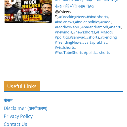
नेहरू को? मोदी बनाम नेहरू
0
views
#BreakingNews
,
#hindishorts
,
#indianews
,
#indianpolitics
,
#modi
,
#ModiVsNehru
,
#narendramodi
,
#nehru
,
#newindia
,
#newsshorts
,
#PMModi
,
#politics
,
#samvad
,
#shorts
,
#trending
,
#TrendingNews
,
#vartaprabhat
,
#viralshorts
,
#YouTubeShorts #politicalshorts
Useful Links
मौसम
Disclaimer (अस्वीकरण)
Privacy Policy
Contact Us