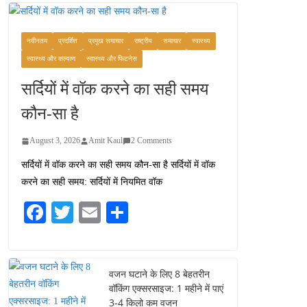
वजन घटाने के लिए 8 बेहतरीन
वॉकिंग एक्सरसाइज: 1 महीने में
पाएं 3-4 किलो कम वजन
नवीनतम
प्रदर्शित
प्रमुख समाचार
राष्ट्रीय
समाचार
स्वास्थ्य
July 31, 2026
1 Comment
स्वास्थ्य और कल्याण
स्वास्थ्य और फिटनेस
सर्दियों में वॉक करने का सही समय
रामेश्वरम यात्रा गाइड: पवित्र
तीर्थ स्थल, दर्शन स्थल और
कौन-सा है
पहुंच मार्ग
July 30, 2026
1 Comment
August 3, 2026
Amit Kaul
2 Comments
सर्दियों में वॉक करने का सही समय कौन-सा है सर्दियों में वॉक
खाने के शौकीनों के लिए
करने का सही समय: सर्दियों में नियमित वॉक
कश्मीर के 5 बेहतरीन स्वादिष्ट
व्यंजन
Fa
T
E
S
August 6, 2026
ce
wi
m
ha
1 Comment
bo
tte
ail
re
ok
r
वजन घटाने के लिए 8 बेहतरीन
वॉकिंग एक्सरसाइज: 1 महीने में पाएं
3-4 किलो कम वजन