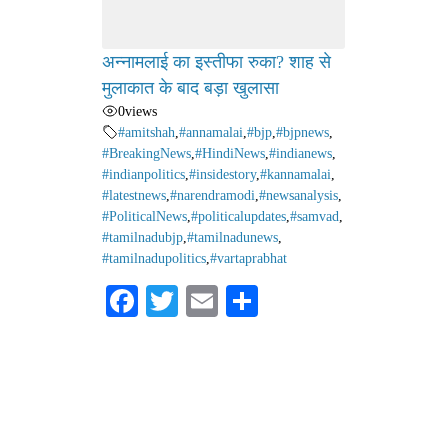
अन्नामलाई का इस्तीफा रुका? शाह से
मुलाकात के बाद बड़ा खुलासा
0
views
#amitshah
,
#annamalai
,
#bjp
,
#bjpnews
,
#BreakingNews
,
#HindiNews
,
#indianews
,
#indianpolitics
,
#insidestory
,
#kannamalai
,
#latestnews
,
#narendramodi
,
#newsanalysis
,
#PoliticalNews
,
#politicalupdates
,
#samvad
,
#tamilnadubjp
,
#tamilnadunews
,
#tamilnadupolitics
,
#vartaprabhat
Fa
T
E
S
ce
wi
m
ha
bo
tte
ail
re
ok
r