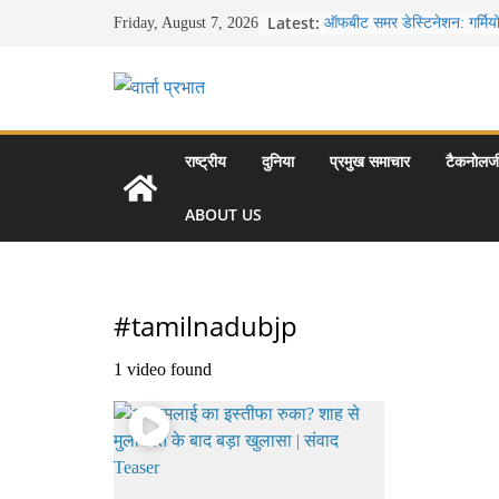
Skip
Latest:
ऑफबीट समर डेस्टिनेशन: गर्मियो
Friday, August 7, 2026
to
बेहतरीन ठंडी जगहें – भीड़ से दूर 
खाने के शौकीनों के लिए कश्मीर 
content
स्वादिष्ट व्यंजन
भारत की सबसे खूबसूरत सड़क यात्
से लद्दाख तक का सफर
उत्तर प्रदेश के चार प्रमुख पर्
राष्ट्रीय
दुनिया
प्रमुख समाचार
टैकनोलज
महल, वाराणसी, लखनऊ, प्रया
आकर्षण
ABOUT US
सर्दियों में वॉक करने का सही स
#tamilnadubjp
1 video found