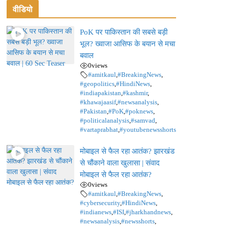
वीडियो
PoK पर पाकिस्तान की सबसे बड़ी
भूल? ख्वाजा आसिफ के बयान से मचा
बवाल
0
views
#amitkaul
,
#BreakingNews
,
#geopolitics
,
#HindiNews
,
#indiapakistan
,
#kashmir
,
#khawajaasif
,
#newsanalysis
,
#Pakistan
,
#PoK
,
#poknews
,
#politicalanalysis
,
#samvad
,
#vartaprabhat
,
#youtubenewsshorts
मोबाइल से फैल रहा आतंक? झारखंड
से चौंकाने वाला खुलासा | संवाद
मोबाइल से फैल रहा आतंक?
0
views
#amitkaul
,
#BreakingNews
,
#cybersecurity
,
#HindiNews
,
#indianews
,
#ISI
,
#jharkhandnews
,
#newsanalysis
,
#newsshorts
,