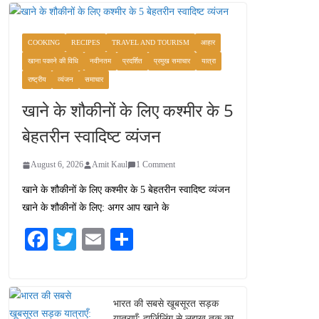
COOKING
RECIPES
TRAVEL AND TOURISM
आहार
खाना पकाने की विधि
नवीनतम
प्रदर्शित
प्रमुख समाचार
यात्रा
राष्ट्रीय
व्यंजन
समाचार
खाने के शौकीनों के लिए कश्मीर के 5
बेहतरीन स्वादिष्ट व्यंजन
August 6, 2026
Amit Kaul
1 Comment
खाने के शौकीनों के लिए कश्मीर के 5 बेहतरीन स्वादिष्ट व्यंजन
खाने के शौकीनों के लिए: अगर आप खाने के
Fa
T
E
S
ce
wi
m
ha
bo
tte
ail
re
ok
r
भारत की सबसे खूबसूरत सड़क
यात्राएँ: दार्जिलिंग से लद्दाख तक का