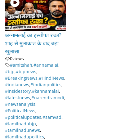
अन्नामलाई का इस्तीफा रुका?
शाह से मुलाकात के बाद बड़ा
खुलासा
0
views
#amitshah
,
#annamalai
,
#bjp
,
#bjpnews
,
#BreakingNews
,
#HindiNews
,
#indianews
,
#indianpolitics
,
#insidestory
,
#kannamalai
,
#latestnews
,
#narendramodi
,
#newsanalysis
,
#PoliticalNews
,
#politicalupdates
,
#samvad
,
#tamilnadubjp
,
#tamilnadunews
,
#tamilnadupolitics
,