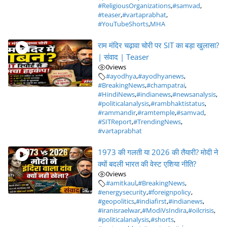
#ReligiousOrganizations
,
#samvad
,
#teaser
,
#vartaprabhat
,
#YouTubeShorts
,
MHA
राम मंदिर चढ़ावा चोरी पर SIT का बड़ा खुलासा?
| संवाद | Teaser
0
views
#ayodhya
,
#ayodhyanews
,
#BreakingNews
,
#champatrai
,
#HindiNews
,
#indianews
,
#newsanalysis
,
#politicalanalysis
,
#rambhaktistatus
,
#rammandir
,
#ramtemple
,
#samvad
,
#SITReport
,
#TrendingNews
,
#vartaprabhat
1973 की गलती या 2026 की तैयारी? मोदी ने
क्यों बदली भारत की वेस्ट एशिया नीति?
0
views
#amitkaul
,
#BreakingNews
,
#energysecurity
,
#foreignpolicy
,
#geopolitics
,
#indiafirst
,
#indianews
,
#iranisraelwar
,
#ModiVsIndira
,
#oilcrisis
,
#politicalanalysis
,
#shorts
,