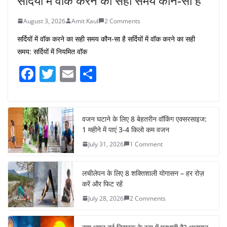
सर्दियों में वॉक करने का सही समय कौन-सा है
August 3, 2026
Amit Kaul
2 Comments
सर्दियों में वॉक करने का सही समय कौन-सा है सर्दियों में वॉक करने का सही
समय: सर्दियों में नियमित वॉक
F
T
E
S
a
w
m
h
c
itt
ai
ar
e
er
l
e
वजन घटाने के लिए 8 बेहतरीन वॉकिंग एक्सरसाइज:
1 महीने में पाएं 3-4 किलो कम वजन
b
July 31, 2026
1 Comment
o
o
लचीलेपन के लिए 8 शक्तिशाली योगासन – हर रोज़
k
करें और फिट रहें
July 28, 2026
2 Comments