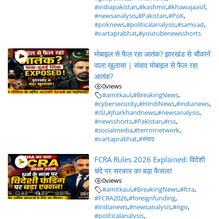
#indiapakistan
,
#kashmir
,
#khawajaasif
,
#newsanalysis
,
#Pakistan
,
#PoK
,
#poknews
,
#politicalanalysis
,
#samvad
,
#vartaprabhat
,
#youtubenewsshorts
मोबाइल से फैल रहा आतंक? झारखंड से चौंकाने
वाला खुलासा | संवाद मोबाइल से फैल रहा
आतंक?
0
views
#amitkaul
,
#BreakingNews
,
#cybersecurity
,
#HindiNews
,
#indianews
,
#ISI
,
#jharkhandnews
,
#newsanalysis
,
#newsshorts
,
#Pakistan
,
#rss
,
#socialmedia
,
#terrornetwork
,
#vartaprabhat
,
#संवाद
FCRA Rules 2026 Explained: विदेशी
चंदे पर सरकार का बड़ा फैसला!
0
views
#amitkaul
,
#BreakingNews
,
#fcra
,
#FCRA2026
,
#foreignfunding
,
#indianews
,
#newsanalysis
,
#ngo
,
#politicalanalysis
,