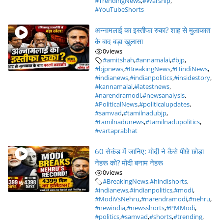
#TrendingNews
,
#Warship
,
#YouTubeShorts
अन्नामलाई का इस्तीफा रुका? शाह से मुलाकात
के बाद बड़ा खुलासा
0
views
#amitshah
,
#annamalai
,
#bjp
,
#bjpnews
,
#BreakingNews
,
#HindiNews
,
#indianews
,
#indianpolitics
,
#insidestory
,
#kannamalai
,
#latestnews
,
#narendramodi
,
#newsanalysis
,
#PoliticalNews
,
#politicalupdates
,
#samvad
,
#tamilnadubjp
,
#tamilnadunews
,
#tamilnadupolitics
,
#vartaprabhat
60 सेकंड में जानिए: मोदी ने कैसे पीछे छोड़ा
नेहरू को? मोदी बनाम नेहरू
0
views
#BreakingNews
,
#hindishorts
,
#indianews
,
#indianpolitics
,
#modi
,
#ModiVsNehru
,
#narendramodi
,
#nehru
,
#newindia
,
#newsshorts
,
#PMModi
,
#politics
,
#samvad
,
#shorts
,
#trending
,