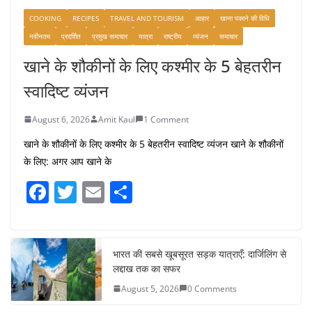
COOKING
RECIPES
TRAVEL AND TOURISM
आहार
खाना पकाने की विधि
नवीनतम
प्रदर्शित
प्रमुख समाचार
यात्रा
राष्ट्रीय
व्यंजन
समाचार
खाने के शौकीनों के लिए कश्मीर के 5 बेहतरीन
स्वादिष्ट व्यंजन
August 6, 2026
Amit Kaul
1 Comment
खाने के शौकीनों के लिए कश्मीर के 5 बेहतरीन स्वादिष्ट व्यंजन खाने के शौकीनों
के लिए: अगर आप खाने के
F
T
E
S
a
w
m
h
c
itt
ai
ar
e
er
l
e
भारत की सबसे खूबसूरत सड़क यात्राएँ: दार्जिलिंग से
लद्दाख तक का सफर
b
August 5, 2026
0 Comments
o