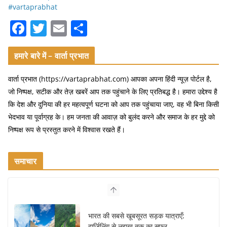
#vartaprabhat
F
T
E
S
a
w
m
h
c
itt
ai
ar
हमारे बारे में – वार्ता प्रभात
e
er
l
e
वार्ता प्रभात (https://vartaprabhat.com) आपका अपना हिंदी न्यूज़ पोर्टल है,
b
जो निष्पक्ष, सटीक और तेज़ खबरें आप तक पहुंचाने के लिए प्रतिबद्ध है। हमारा उद्देश्य है
o
कि देश और दुनिया की हर महत्वपूर्ण घटना को आप तक पहुंचाया जाए, वह भी बिना किसी
भेदभाव या पूर्वाग्रह के। हम जनता की आवाज़ को बुलंद करने और समाज के हर मुद्दे को
o
निष्पक्ष रूप से प्रस्तुत करने में विश्वास रखते हैं।
k
समाचार
भारत की सबसे खूबसूरत सड़क यात्राएँ:
दार्जिलिंग से लद्दाख तक का सफर