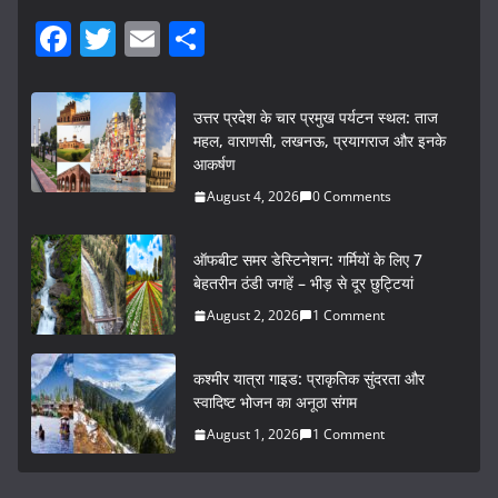
F
T
E
S
a
w
m
h
c
itt
ai
ar
उत्तर प्रदेश के चार प्रमुख पर्यटन स्थल: ताज
e
er
l
e
महल, वाराणसी, लखनऊ, प्रयागराज और इनके
आकर्षण
b
August 4, 2026
0 Comments
o
o
ऑफबीट समर डेस्टिनेशन: गर्मियों के लिए 7
k
बेहतरीन ठंडी जगहें – भीड़ से दूर छुट्टियां
August 2, 2026
1 Comment
कश्मीर यात्रा गाइड: प्राकृतिक सुंदरता और
स्वादिष्ट भोजन का अनूठा संगम
August 1, 2026
1 Comment