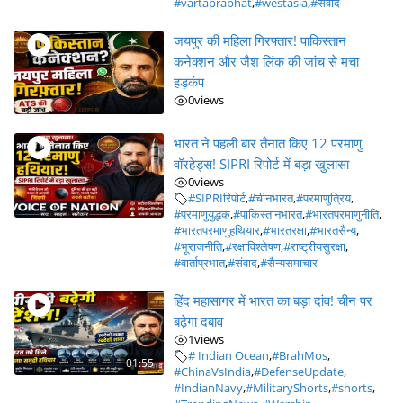
#vartaprabhat
,
#westasia
,
#संवाद
जयपुर की महिला गिरफ्तार! पाकिस्तान
कनेक्शन और जैश लिंक की जांच से मचा
हड़कंप
0
views
भारत ने पहली बार तैनात किए 12 परमाणु
वॉरहेड्स! SIPRI रिपोर्ट में बड़ा खुलासा
0
views
#SIPRIरिपोर्ट
,
#चीनभारत
,
#परमाणुत्रिय
,
#परमाणुयुद्धक
,
#पाकिस्तानभारत
,
#भारतपरमाणुनीति
,
#भारतपरमाणुहथियार
,
#भारतरक्षा
,
#भारतसैन्य
,
#भूराजनीति
,
#रक्षाविश्लेषण
,
#राष्ट्रीयसुरक्षा
,
#वार्ताप्रभात
,
#संवाद
,
#सैन्यसमाचार
हिंद महासागर में भारत का बड़ा दांव! चीन पर
बढ़ेगा दबाव
1
views
# Indian Ocean
,
#BrahMos
,
01:55
#ChinaVsIndia
,
#DefenseUpdate
,
#IndianNavy
,
#MilitaryShorts
,
#shorts
,