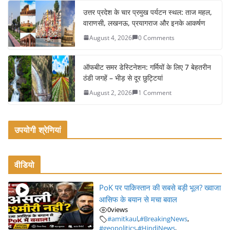
o
उत्तर प्रदेश के चार प्रमुख पर्यटन स्थल: ताज महल,
k
वाराणसी, लखनऊ, प्रयागराज और इनके आकर्षण
August 4, 2026
0 Comments
ऑफबीट समर डेस्टिनेशन: गर्मियों के लिए 7 बेहतरीन
ठंडी जगहें – भीड़ से दूर छुट्टियां
August 2, 2026
1 Comment
उपयोगी श्रेणियां
वीडियो
PoK पर पाकिस्तान की सबसे बड़ी भूल? ख्वाजा
आसिफ के बयान से मचा बवाल
0
views
#amitkaul
,
#BreakingNews
,
#geopolitics
,
#HindiNews
,