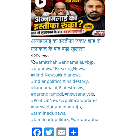
अन्नामलाई का इस्तीफा रुका? शाह से
मुलाकात के बाद बड़ा खुलासा
0
views
#amitshah
,
#annamalai
,
#bjp
,
#bjpnews
,
#BreakingNews
,
#HindiNews
,
#indianews
,
#indianpolitics
,
#insidestory
,
#kannamalai
,
#latestnews
,
#narendramodi
,
#newsanalysis
,
#PoliticalNews
,
#politicalupdates
,
#samvad
,
#tamilnadubjp
,
#tamilnadunews
,
#tamilnadupolitics
,
#vartaprabhat
F
T
E
S