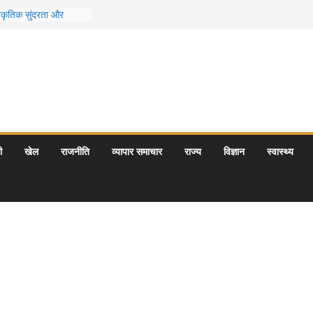
राकृतिक सुंदरता और
ा संगम
ड़क यात्राएँ: दार्जिलिंग
रमुख पर्यटन स्थल: ताज
 प्रयागराज और इनके
का सही समय कौन-सा है
गर्मियों के लिए 7
़ से दूर छुट्टियां
ी
खेल
राजनीति
व्यापार समाचार
राज्य
विज्ञान
स्वास्थ्य