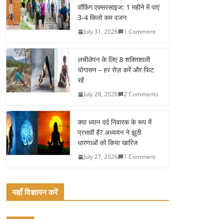
e
er
l
e
वॉकिंग एक्सरसाइज: 1 महीने में पाएं
b
3-4 किलो कम वजन
o
July 31, 2026
1 Comment
o
k
लचीलेपन के लिए 8 शक्तिशाली
योगासन – हर रोज़ करें और फिट
रहें
July 28, 2026
2 Comments
क्या ध्यान दर्द निवारक के रूप में
प्रभावी है? अध्ययन ने झूठी
धारणाओं को किया खारिज
July 27, 2026
1 Comment
यहाँ विज्ञापन करें