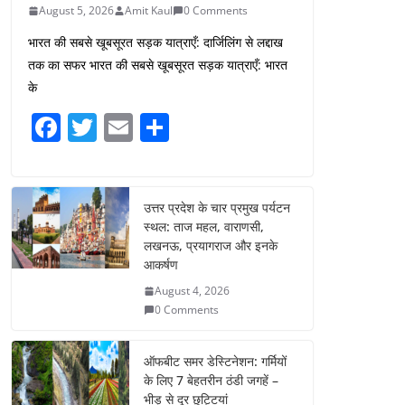
August 5, 2026
Amit Kaul
0 Comments
भारत की सबसे खूबसूरत सड़क यात्राएँ: दार्जिलिंग से लद्दाख
तक का सफर भारत की सबसे खूबसूरत सड़क यात्राएँ: भारत
के
F
T
E
S
a
w
m
h
c
itt
ai
ar
e
er
l
e
उत्तर प्रदेश के चार प्रमुख पर्यटन
स्थल: ताज महल, वाराणसी,
b
लखनऊ, प्रयागराज और इनके
o
आकर्षण
o
August 4, 2026
0 Comments
k
ऑफबीट समर डेस्टिनेशन: गर्मियों
के लिए 7 बेहतरीन ठंडी जगहें –
भीड़ से दूर छुट्टियां