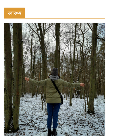
वॉकिंग एक्सरसाइज: 1 महीने में
पाएं 3-4 किलो कम वजन
स्वास्थ्य
July 31, 2026
1 Comment
रामेश्वरम यात्रा गाइड: पवित्र
तीर्थ स्थल, दर्शन स्थल और
पहुंच मार्ग
July 30, 2026
1 Comment
सुंदरता की खोज: दक्षिण भारत
में पाँच अवश्य जाने वाले
पर्यटक स्थल
July 29, 2026
4 Comments
भारत की सबसे खूबसूरत
सड़क यात्राएँ: दार्जिलिंग से