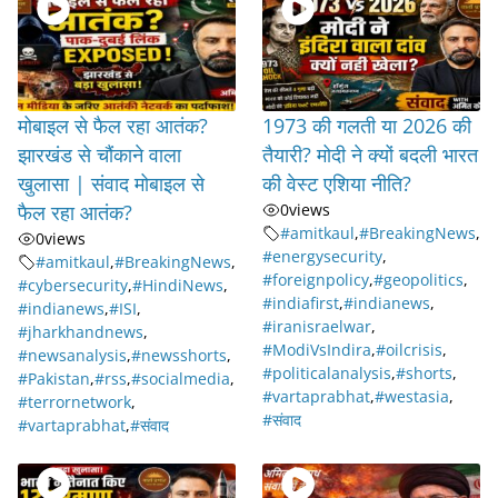
मोबाइल से फैल रहा आतंक?
1973 की गलती या 2026 की
झारखंड से चौंकाने वाला
तैयारी? मोदी ने क्यों बदली भारत
खुलासा | संवाद मोबाइल से
की वेस्ट एशिया नीति?
फैल रहा आतंक?
0
views
#amitkaul
,
#BreakingNews
,
0
views
#energysecurity
,
#amitkaul
,
#BreakingNews
,
#foreignpolicy
,
#geopolitics
,
#cybersecurity
,
#HindiNews
,
#indiafirst
,
#indianews
,
#indianews
,
#ISI
,
#iranisraelwar
,
#jharkhandnews
,
#ModiVsIndira
,
#oilcrisis
,
#newsanalysis
,
#newsshorts
,
#politicalanalysis
,
#shorts
,
#Pakistan
,
#rss
,
#socialmedia
,
#vartaprabhat
,
#westasia
,
#terrornetwork
,
#संवाद
#vartaprabhat
,
#संवाद