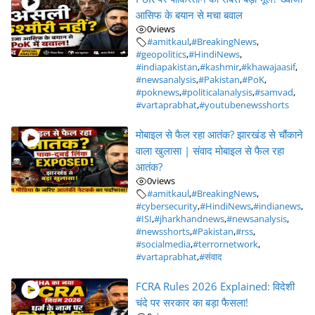
आसिफ के बयान से मचा बवाल
0
views
#amitkaul
,
#BreakingNews
,
#geopolitics
,
#HindiNews
,
#indiapakistan
,
#kashmir
,
#khawajaasif
,
#newsanalysis
,
#Pakistan
,
#PoK
,
#poknews
,
#politicalanalysis
,
#samvad
,
#vartaprabhat
,
#youtubenewsshorts
मोबाइल से फैल रहा आतंक? झारखंड से चौंकाने
वाला खुलासा | संवाद मोबाइल से फैल रहा
आतंक?
0
views
#amitkaul
,
#BreakingNews
,
#cybersecurity
,
#HindiNews
,
#indianews
,
#ISI
,
#jharkhandnews
,
#newsanalysis
,
#newsshorts
,
#Pakistan
,
#rss
,
#socialmedia
,
#terrornetwork
,
#vartaprabhat
,
#संवाद
FCRA Rules 2026 Explained: विदेशी
चंदे पर सरकार का बड़ा फैसला!