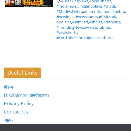
#BreakingNews
,
#hindishorts
,
#indianews
,
#indianpolitics
,
#modi
,
#ModiVsNehru
,
#narendramodi
,
#nehru
,
#newindia
,
#newsshorts
,
#PMModi
,
#politics
,
#samvad
,
#shorts
,
#trending
,
#TrendingNews
,
#vartaprabhat
,
#viralshorts
,
#YouTubeShorts #politicalshorts
Useful Links
मौसम
Disclaimer (अस्वीकरण)
Privacy Policy
Contact Us
आहार