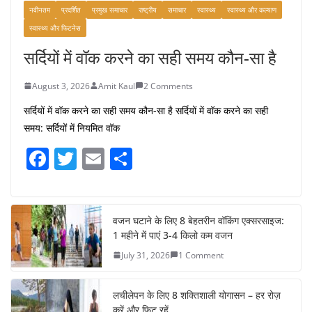
नवीनतम
प्रदर्शित
प्रमुख समाचार
राष्ट्रीय
समाचार
स्वास्थ्य
स्वास्थ्य और कल्याण
स्वास्थ्य और फिटनेस
सर्दियों में वॉक करने का सही समय कौन-सा है
August 3, 2026
Amit Kaul
2 Comments
सर्दियों में वॉक करने का सही समय कौन-सा है सर्दियों में वॉक करने का सही
समय: सर्दियों में नियमित वॉक
F
T
E
S
a
w
m
h
c
itt
ai
ar
e
er
l
e
वजन घटाने के लिए 8 बेहतरीन वॉकिंग एक्सरसाइज:
1 महीने में पाएं 3-4 किलो कम वजन
b
July 31, 2026
1 Comment
o
o
लचीलेपन के लिए 8 शक्तिशाली योगासन – हर रोज़
करें और फिट रहें