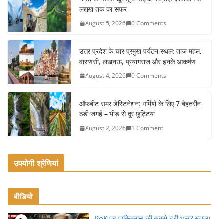
e
er
l
e
लद्दाख तक का सफर
b
August 5, 2026
0 Comments
o
o
उत्तर प्रदेश के चार प्रमुख पर्यटन स्थल: ताज महल,
k
वाराणसी, लखनऊ, प्रयागराज और इनके आकर्षण
August 4, 2026
0 Comments
ऑफबीट समर डेस्टिनेशन: गर्मियों के लिए 7 बेहतरीन
ठंडी जगहें – भीड़ से दूर छुट्टियां
August 2, 2026
1 Comment
उपयोगी श्रेणियां
वीडियो
PoK पर पाकिस्तान की सबसे बड़ी भूल? ख्वाजा