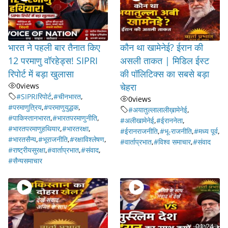
भारत ने पहली बार तैनात किए
कौन था खामेनेई? ईरान की
12 परमाणु वॉरहेड्स! SIPRI
असली ताकत | मिडिल ईस्ट
रिपोर्ट में बड़ा खुलासा
की पॉलिटिक्स का सबसे बड़ा
0
views
चेहरा
#SIPRIरिपोर्ट
,
#चीनभारत
,
0
views
#परमाणुत्रिय
,
#परमाणुयुद्धक
,
#अयातुल्लालालीख़ामेनेई
,
#पाकिस्तानभारत
,
#भारतपरमाणुनीति
,
#अलीखामेनेई
,
#ईराननेता
,
#भारतपरमाणुहथियार
,
#भारतरक्षा
,
#ईरानराजनीति
,
#भू-राजनीति
,
#मध्य पूर्व
,
#भारतसैन्य
,
#भूराजनीति
,
#रक्षाविश्लेषण
,
#वार्ताप्रभात
,
#विश्व समाचार
,
#संवाद
#राष्ट्रीयसुरक्षा
,
#वार्ताप्रभात
,
#संवाद
,
#सैन्यसमाचार
01:24