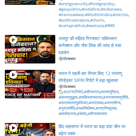
#energysecurity
,
#foreignpolicy
,
#geopolitics
,
#indiafirst
,
#indianews
,
#iranisraelwar
,
#ModiVsIndira
,
#oilcrisis
,
#politicalanalysis
,
#shorts
,
#vartaprabhat
,
#westasia
,
#संवाद
जयपुर की महिला गिरफ्तार! पाकिस्तान
कनेक्शन और जैश लिंक की जांच से मचा
हड़कंप
0
views
भारत ने पहली बार तैनात किए 12 परमाणु
वॉरहेड्स! SIPRI रिपोर्ट में बड़ा खुलासा
0
views
#SIPRIरिपोर्ट
,
#चीनभारत
,
#परमाणुत्रिय
,
#परमाणुयुद्धक
,
#पाकिस्तानभारत
,
#भारतपरमाणुनीति
,
#भारतपरमाणुहथियार
,
#भारतरक्षा
,
#भारतसैन्य
,
#भूराजनीति
,
#रक्षाविश्लेषण
,
#राष्ट्रीयसुरक्षा
,
#वार्ताप्रभात
,
#संवाद
,
#सैन्यसमाचार
हिंद महासागर में भारत का बड़ा दांव! चीन पर
बढ़ेगा दबाव