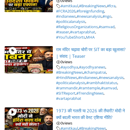
0
views
#amitkaul
,
#BreakingNews
,
#fcra
,
#FCRA2026
,
#foreignfunding
,
#indianews
,
#newsanalysis
,
#ngo
,
#politicalanalysis
,
#ReligiousOrganizations
,
#samvad
,
#teaser
,
#vartaprabhat
,
#YouTubeShorts
,
MHA
राम मंदिर चढ़ावा चोरी पर SIT का बड़ा खुलासा?
| संवाद | Teaser
0
views
#ayodhya
,
#ayodhyanews
,
#BreakingNews
,
#champatrai
,
#HindiNews
,
#indianews
,
#newsanalysis
,
#politicalanalysis
,
#rambhaktistatus
,
#rammandir
,
#ramtemple
,
#samvad
,
#SITReport
,
#TrendingNews
,
#vartaprabhat
1973 की गलती या 2026 की तैयारी? मोदी ने
क्यों बदली भारत की वेस्ट एशिया नीति?
0
views
#amitkaul
,
#BreakingNews
,