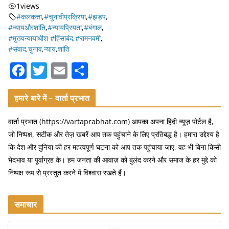
1
views
#कलकत्ता
,
#चुनावीप्रक्रिया
,
#झड़प
,
#न्यायऔरशांति
,
#न्यायप्रियता
,
#बंगाल
,
#मुख्यन्यायाधीश #हिंसाबंद
,
#रामनवमी
,
#संवाद
,
चुनाव
,
न्याय
,
शांति
F
T
E
S
a
w
m
h
c
itt
ai
ar
हमारे बारे में – वार्ता प्रभात
e
er
l
e
वार्ता प्रभात (https://vartaprabhat.com) आपका अपना हिंदी न्यूज़ पोर्टल है,
b
जो निष्पक्ष, सटीक और तेज़ खबरें आप तक पहुंचाने के लिए प्रतिबद्ध है। हमारा उद्देश्य है
o
कि देश और दुनिया की हर महत्वपूर्ण घटना को आप तक पहुंचाया जाए, वह भी बिना किसी
भेदभाव या पूर्वाग्रह के। हम जनता की आवाज़ को बुलंद करने और समाज के हर मुद्दे को
o
निष्पक्ष रूप से प्रस्तुत करने में विश्वास रखते हैं।
k
समाचार