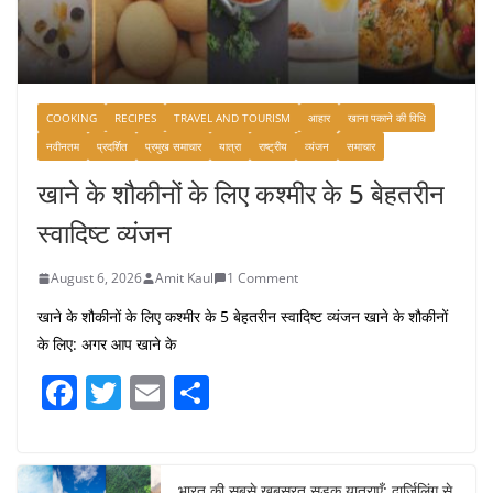
COOKING
RECIPES
TRAVEL AND TOURISM
आहार
खाना पकाने की विधि
नवीनतम
प्रदर्शित
प्रमुख समाचार
यात्रा
राष्ट्रीय
व्यंजन
समाचार
खाने के शौकीनों के लिए कश्मीर के 5 बेहतरीन
स्वादिष्ट व्यंजन
August 6, 2026
Amit Kaul
1 Comment
खाने के शौकीनों के लिए कश्मीर के 5 बेहतरीन स्वादिष्ट व्यंजन खाने के शौकीनों
के लिए: अगर आप खाने के
F
T
E
S
a
w
m
h
c
itt
ai
ar
भारत की सबसे खूबसूरत सड़क यात्राएँ: दार्जिलिंग से