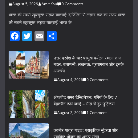
August 5, 2026
Amit Kaul
0 Comments
भारत की सबसे खूबसूरत सड़क यात्राएँ: दार्जिलिंग से लद्दाख तक का सफर भारत
की सबसे खूबसूरत सड़क यात्राएँ: भारत के
F
T
E
S
a
w
m
h
c
itt
ai
ar
उत्तर प्रदेश के चार प्रमुख पर्यटन स्थल: ताज
e
er
l
e
महल, वाराणसी, लखनऊ, प्रयागराज और इनके
आकर्षण
b
August 4, 2026
0 Comments
o
o
ऑफबीट समर डेस्टिनेशन: गर्मियों के लिए 7
k
बेहतरीन ठंडी जगहें – भीड़ से दूर छुट्टियां
August 2, 2026
1 Comment
कश्मीर यात्रा गाइड: प्राकृतिक सुंदरता और
स्वादिष्ट भोजन का अनूठा संगम