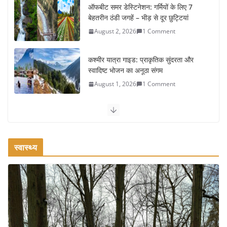
ऑफबीट समर डेस्टिनेशन: गर्मियों के लिए 7
बेहतरीन ठंडी जगहें – भीड़ से दूर छुट्टियां
August 2, 2026
1 Comment
कश्मीर यात्रा गाइड: प्राकृतिक सुंदरता और
स्वादिष्ट भोजन का अनूठा संगम
August 1, 2026
1 Comment
वजन घटाने के लिए 8 बेहतरीन वॉकिंग
एक्सरसाइज: 1 महीने में पाएं 3-4 किलो कम
वजन
स्वास्थ्य
July 31, 2026
1 Comment
रामेश्वरम यात्रा गाइड: पवित्र तीर्थ स्थल, दर्शन
स्थल और पहुंच मार्ग
July 30, 2026
1 Comment