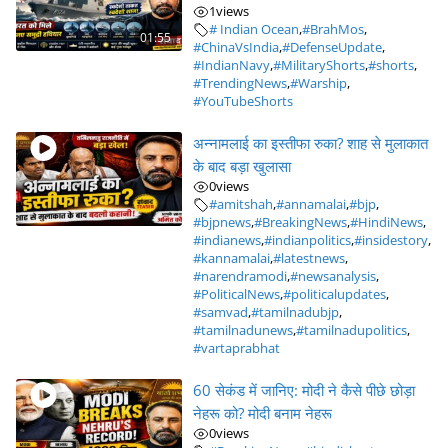
1
views
# Indian Ocean
,
#BrahMos
,
01:55
#ChinaVsIndia
,
#DefenseUpdate
,
#IndianNavy
,
#MilitaryShorts
,
#shorts
,
#TrendingNews
,
#Warship
,
#YouTubeShorts
अन्नामलाई का इस्तीफा रुका? शाह से मुलाकात
के बाद बड़ा खुलासा
0
views
#amitshah
,
#annamalai
,
#bjp
,
#bjpnews
,
#BreakingNews
,
#HindiNews
,
#indianews
,
#indianpolitics
,
#insidestory
,
#kannamalai
,
#latestnews
,
#narendramodi
,
#newsanalysis
,
#PoliticalNews
,
#politicalupdates
,
#samvad
,
#tamilnadubjp
,
#tamilnadunews
,
#tamilnadupolitics
,
#vartaprabhat
60 सेकंड में जानिए: मोदी ने कैसे पीछे छोड़ा
नेहरू को? मोदी बनाम नेहरू
0
views