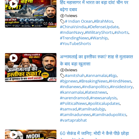
हिंद महासागर में भारत का बड़ा दांव! चीन पर
बढ़ेगा दबाव
1
views
# Indian Ocean
,
#BrahMos
,
01:55
#ChinaVsIndia
,
#DefenseUpdate
,
#IndianNavy
,
#MilitaryShorts
,
#shorts
,
#TrendingNews
,
#Warship
,
#YouTubeShorts
अन्नामलाई का इस्तीफा रुका? शाह से मुलाकात
के बाद बड़ा खुलासा
0
views
#amitshah
,
#annamalai
,
#bjp
,
#bjpnews
,
#BreakingNews
,
#HindiNews
,
#indianews
,
#indianpolitics
,
#insidestory
,
#kannamalai
,
#latestnews
,
#narendramodi
,
#newsanalysis
,
#PoliticalNews
,
#politicalupdates
,
#samvad
,
#tamilnadubjp
,
#tamilnadunews
,
#tamilnadupolitics
,
#vartaprabhat
60 सेकंड में जानिए: मोदी ने कैसे पीछे छोड़ा