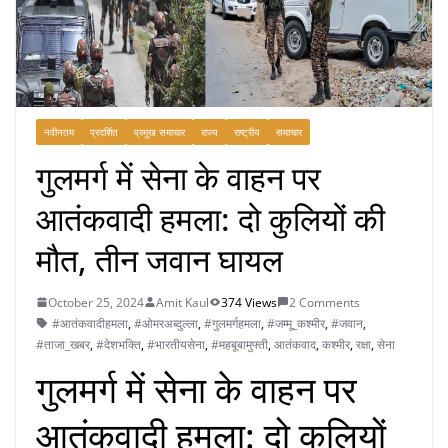
नवीनतम
प्रदर्शित
प्रमुख समाचार
राज्य
राष्ट्रीय
समाचार
गुलमर्ग में सेना के वाहन पर
आतंकवादी हमला: दो कुलियों की
मौत, तीन जवान घायल
October 25, 2024
Amit Kaul
374 Views
2 Comments
#आतंकवादीहमला
,
#ओमरअब्दुल्ला
,
#गुलमर्गहमला
,
#जम्मू_कश्मीर
,
#जवान
,
#ताजा_खबर
,
#देशभक्ति
,
#भारतीयसेना
,
#महबूबामुफ्ती
,
आतंकवाद
,
कश्मीर
,
रक्षा
,
सेना
गुलमर्ग में सेना के वाहन पर
आतंकवादी हमला: दो कुलियों