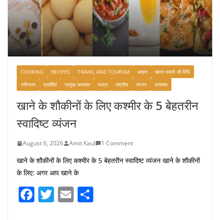
COOKING
RECIPES
TRAVEL AND TOURISM
आहार
खाना पकाने की विधि
नवीनतम
प्रदर्शित
प्रमुख समाचार
यात्रा
राष्ट्रीय
व्यंजन
समाचार
खाने के शौकीनों के लिए कश्मीर के 5 बेहतरीन
स्वादिष्ट व्यंजन
August 6, 2026
Amit Kaul
1 Comment
खाने के शौकीनों के लिए कश्मीर के 5 बेहतरीन स्वादिष्ट व्यंजन खाने के शौकीनों
के लिए: अगर आप खाने के
F
T
E
S
a
w
m
h