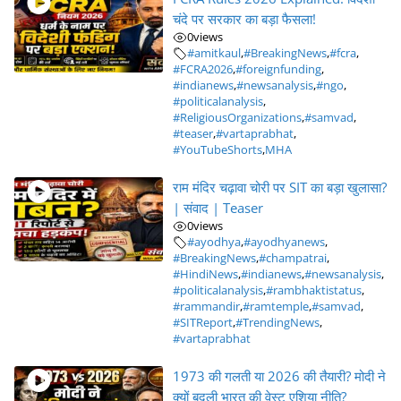
चंदे पर सरकार का बड़ा फैसला!
0
views
#amitkaul
,
#BreakingNews
,
#fcra
,
#FCRA2026
,
#foreignfunding
,
#indianews
,
#newsanalysis
,
#ngo
,
#politicalanalysis
,
#ReligiousOrganizations
,
#samvad
,
#teaser
,
#vartaprabhat
,
#YouTubeShorts
,
MHA
राम मंदिर चढ़ावा चोरी पर SIT का बड़ा खुलासा?
| संवाद | Teaser
0
views
#ayodhya
,
#ayodhyanews
,
#BreakingNews
,
#champatrai
,
#HindiNews
,
#indianews
,
#newsanalysis
,
#politicalanalysis
,
#rambhaktistatus
,
#rammandir
,
#ramtemple
,
#samvad
,
#SITReport
,
#TrendingNews
,
#vartaprabhat
1973 की गलती या 2026 की तैयारी? मोदी ने
क्यों बदली भारत की वेस्ट एशिया नीति?