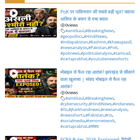
PoK पर पाकिस्तान की सबसे बड़ी भूल? ख्वाजा
आसिफ के बयान से मचा बवाल
0
views
#amitkaul
,
#BreakingNews
,
#geopolitics
,
#HindiNews
,
#indiapakistan
,
#kashmir
,
#khawajaasif
,
#newsanalysis
,
#Pakistan
,
#PoK
,
#poknews
,
#politicalanalysis
,
#samvad
,
#vartaprabhat
,
#youtubenewsshorts
मोबाइल से फैल रहा आतंक? झारखंड से चौंकाने
वाला खुलासा | संवाद मोबाइल से फैल रहा
आतंक?
0
views
#amitkaul
,
#BreakingNews
,
#cybersecurity
,
#HindiNews
,
#indianews
,
#ISI
,
#jharkhandnews
,
#newsanalysis
,
#newsshorts
,
#Pakistan
,
#rss
,
#socialmedia
,
#terrornetwork
,
#vartaprabhat
,
#संवाद
FCRA Rules 2026 Explained: विदेशी