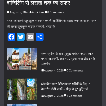
दार्जिलिंग से लद्दाख तक का सफर
August 5, 2026
Amit Kaul
0 Comments
भारत की सबसे खूबसूरत सड़क यात्राएँ: दार्जिलिंग से लद्दाख तक का सफर भारत
की सबसे खूबसूरत सड़क यात्राएँ: भारत के
F
T
E
S
a
w
m
h
c
itt
ai
ar
उत्तर प्रदेश के चार प्रमुख पर्यटन स्थल: ताज
e
er
l
e
महल, वाराणसी, लखनऊ, प्रयागराज और इनके
आकर्षण
b
August 4, 2026
0 Comments
o
o
ऑफबीट समर डेस्टिनेशन: गर्मियों के लिए 7
k
बेहतरीन ठंडी जगहें – भीड़ से दूर छुट्टियां
August 2, 2026
1 Comment