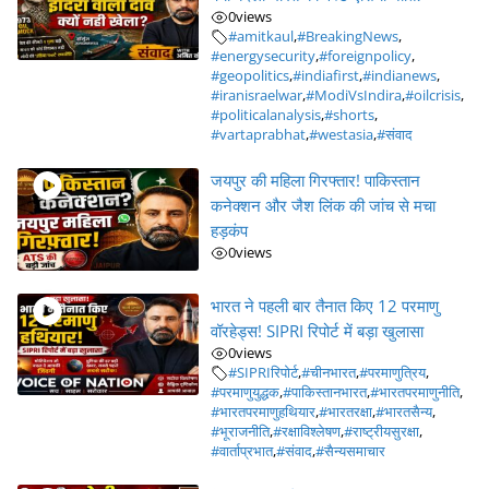
0
views
#amitkaul
,
#BreakingNews
,
#energysecurity
,
#foreignpolicy
,
#geopolitics
,
#indiafirst
,
#indianews
,
#iranisraelwar
,
#ModiVsIndira
,
#oilcrisis
,
#politicalanalysis
,
#shorts
,
#vartaprabhat
,
#westasia
,
#संवाद
जयपुर की महिला गिरफ्तार! पाकिस्तान
कनेक्शन और जैश लिंक की जांच से मचा
हड़कंप
0
views
भारत ने पहली बार तैनात किए 12 परमाणु
वॉरहेड्स! SIPRI रिपोर्ट में बड़ा खुलासा
0
views
#SIPRIरिपोर्ट
,
#चीनभारत
,
#परमाणुत्रिय
,
#परमाणुयुद्धक
,
#पाकिस्तानभारत
,
#भारतपरमाणुनीति
,
#भारतपरमाणुहथियार
,
#भारतरक्षा
,
#भारतसैन्य
,
#भूराजनीति
,
#रक्षाविश्लेषण
,
#राष्ट्रीयसुरक्षा
,
#वार्ताप्रभात
,
#संवाद
,
#सैन्यसमाचार