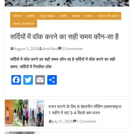
नवीनतम
प्रदर्शित
प्रमुख समाचार
राष्ट्रीय
समाचार
स्वास्थ्य
स्वास्थ्य और कल्याण
स्वास्थ्य और फिटनेस
सर्दियों में वॉक करने का सही समय कौन-सा है
August 3, 2026
Amit Kaul
2 Comments
सर्दियों में वॉक करने का सही समय कौन-सा है सर्दियों में वॉक करने का सही
समय: सर्दियों में नियमित वॉक
F
T
E
S
a
w
m
h
c
itt
ai
ar
e
er
l
e
वजन घटाने के लिए 8 बेहतरीन वॉकिंग एक्सरसाइज:
1 महीने में पाएं 3-4 किलो कम वजन
b
July 31, 2026
1 Comment
o