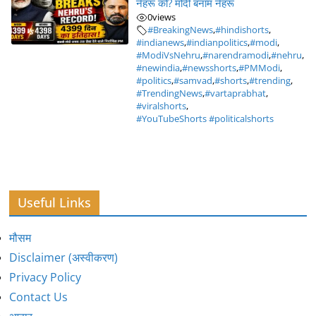
नेहरू को? मोदी बनाम नेहरू
0
views
#BreakingNews
,
#hindishorts
,
#indianews
,
#indianpolitics
,
#modi
,
#ModiVsNehru
,
#narendramodi
,
#nehru
,
#newindia
,
#newsshorts
,
#PMModi
,
#politics
,
#samvad
,
#shorts
,
#trending
,
#TrendingNews
,
#vartaprabhat
,
#viralshorts
,
#YouTubeShorts #politicalshorts
Useful Links
मौसम
Disclaimer (अस्वीकरण)
Privacy Policy
Contact Us