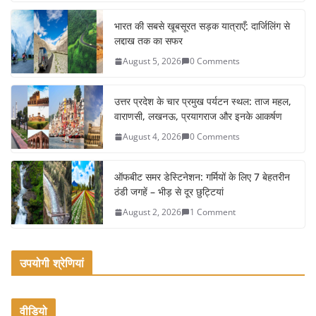
c
itt
ai
ar
e
er
l
e
भारत की सबसे खूबसूरत सड़क यात्राएँ: दार्जिलिंग से
लद्दाख तक का सफर
b
August 5, 2026
0 Comments
o
o
उत्तर प्रदेश के चार प्रमुख पर्यटन स्थल: ताज महल,
k
वाराणसी, लखनऊ, प्रयागराज और इनके आकर्षण
August 4, 2026
0 Comments
ऑफबीट समर डेस्टिनेशन: गर्मियों के लिए 7 बेहतरीन
ठंडी जगहें – भीड़ से दूर छुट्टियां
August 2, 2026
1 Comment
उपयोगी श्रेणियां
वीडियो