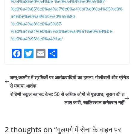
%a4%a8%e0%a4%be-%e0%a4%95%e0%a5%87-
%e0%a4%85%e0%a4%a7%e0%a4%bf%e0%a4%95%e0%
a4%be%e0%a4%b0%e0%a5%80-
%e0%a4%a8%e0%a5%87-
%e0%a4%a1%e0%a5%8b%e0%a4%a1%e0%a4%be-
%e0%a4%95%e0%a4%be/
F
T
E
S
a
w
m
h
c
itt
ai
ar
जम्मू-कश्मीर में श्रमिकों पर आतंकवादियों का हमला: गोलीबारी और ग्रेनेड
e
er
l
e
से मचाया आतंक
b
रोहिणी स्कूल ब्लास्ट केस: 50 से अधिक लोगों से पूछताछ, सुराग की त
o
लाश जारी, खालिस्तान कनेक्शन नहीं
o
k
2 thoughts on “
गुलमर्ग में सेना के वाहन पर