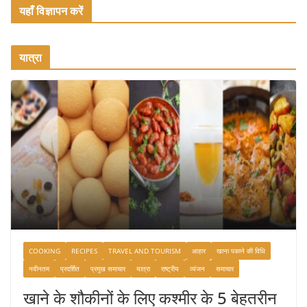
यहाँ विज्ञापन करें
यात्रा
COOKING
RECIPES
TRAVEL AND TOURISM
आहार
खाना पकाने की विधि
नवीनतम
प्रदर्शित
प्रमुख समाचार
यात्रा
राष्ट्रीय
व्यंजन
समाचार
खाने के शौकीनों के लिए कश्मीर के 5 बेहतरीन