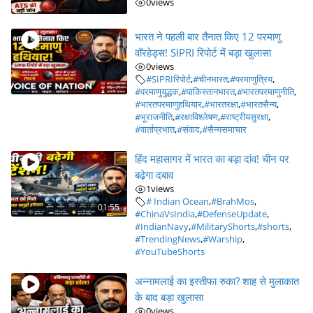
0
views
भारत ने पहली बार तैनात किए 12 परमाणु
वॉरहेड्स! SIPRI रिपोर्ट में बड़ा खुलासा
0
views
#SIPRIरिपोर्ट
,
#चीनभारत
,
#परमाणुत्रिय
,
#परमाणुयुद्धक
,
#पाकिस्तानभारत
,
#भारतपरमाणुनीति
,
#भारतपरमाणुहथियार
,
#भारतरक्षा
,
#भारतसैन्य
,
#भूराजनीति
,
#रक्षाविश्लेषण
,
#राष्ट्रीयसुरक्षा
,
#वार्ताप्रभात
,
#संवाद
,
#सैन्यसमाचार
हिंद महासागर में भारत का बड़ा दांव! चीन पर
बढ़ेगा दबाव
1
views
# Indian Ocean
,
#BrahMos
,
01:55
#ChinaVsIndia
,
#DefenseUpdate
,
#IndianNavy
,
#MilitaryShorts
,
#shorts
,
#TrendingNews
,
#Warship
,
#YouTubeShorts
अन्नामलाई का इस्तीफा रुका? शाह से मुलाकात
के बाद बड़ा खुलासा
0
views