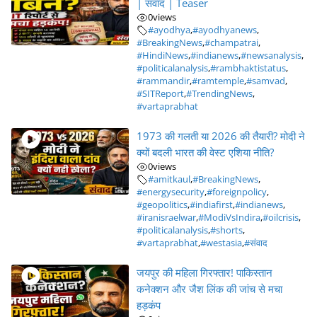
| संवाद | Teaser
0
views
#ayodhya
,
#ayodhyanews
,
#BreakingNews
,
#champatrai
,
#HindiNews
,
#indianews
,
#newsanalysis
,
#politicalanalysis
,
#rambhaktistatus
,
#rammandir
,
#ramtemple
,
#samvad
,
#SITReport
,
#TrendingNews
,
#vartaprabhat
1973 की गलती या 2026 की तैयारी? मोदी ने
क्यों बदली भारत की वेस्ट एशिया नीति?
0
views
#amitkaul
,
#BreakingNews
,
#energysecurity
,
#foreignpolicy
,
#geopolitics
,
#indiafirst
,
#indianews
,
#iranisraelwar
,
#ModiVsIndira
,
#oilcrisis
,
#politicalanalysis
,
#shorts
,
#vartaprabhat
,
#westasia
,
#संवाद
जयपुर की महिला गिरफ्तार! पाकिस्तान
कनेक्शन और जैश लिंक की जांच से मचा
हड़कंप