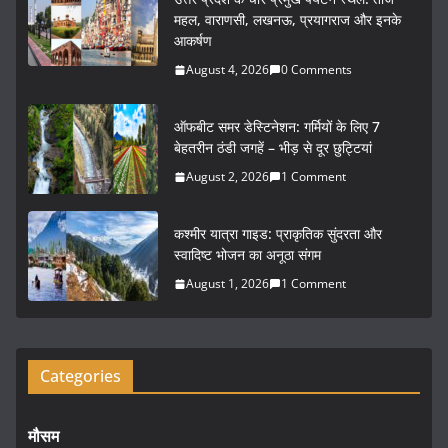
e
er
l
e
महल, वाराणसी, लखनऊ, प्रयागराज और इनके
आकर्षण
b
August 4, 2026
0 Comments
o
o
ऑफबीट समर डेस्टिनेशन: गर्मियों के लिए 7
k
बेहतरीन ठंडी जगहें – भीड़ से दूर छुट्टियां
August 2, 2026
1 Comment
कश्मीर यात्रा गाइड: प्राकृतिक सुंदरता और
स्वादिष्ट भोजन का अनूठा संगम
August 1, 2026
1 Comment
Categories
मौसम