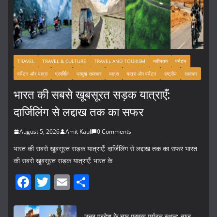
TRAVEL
TRAVEL & CULTURE
TRAVEL AND TOURISM
नवीनतम
पर्यटन
पर्यटन और यात्रा
प्रदर्शित
प्रमुख समाचार
यात्रा
यात्रा और पर्यटन
राष्ट्रीय
समाचार
भारत की सबसे खूबसूरत सड़क यात्राएँ:
दार्जिलिंग से लद्दाख तक का सफर
August 5, 2026
Amit Kaul
0 Comments
भारत की सबसे खूबसूरत सड़क यात्राएँ: दार्जिलिंग से लद्दाख तक का सफर भारत
की सबसे खूबसूरत सड़क यात्राएँ: भारत के
F
T
E
S
a
w
m
h
c
itt
ai
ar
उत्तर प्रदेश के चार प्रमुख पर्यटन स्थल: ताज