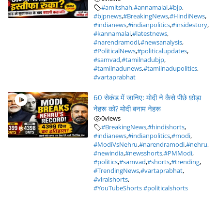
#amitshah
,
#annamalai
,
#bjp
,
#bjpnews
,
#BreakingNews
,
#HindiNews
,
#indianews
,
#indianpolitics
,
#insidestory
,
#kannamalai
,
#latestnews
,
#narendramodi
,
#newsanalysis
,
#PoliticalNews
,
#politicalupdates
,
#samvad
,
#tamilnadubjp
,
#tamilnadunews
,
#tamilnadupolitics
,
#vartaprabhat
60 सेकंड में जानिए: मोदी ने कैसे पीछे छोड़ा
नेहरू को? मोदी बनाम नेहरू
0
views
#BreakingNews
,
#hindishorts
,
#indianews
,
#indianpolitics
,
#modi
,
#ModiVsNehru
,
#narendramodi
,
#nehru
,
#newindia
,
#newsshorts
,
#PMModi
,
#politics
,
#samvad
,
#shorts
,
#trending
,
#TrendingNews
,
#vartaprabhat
,
#viralshorts
,
#YouTubeShorts #politicalshorts