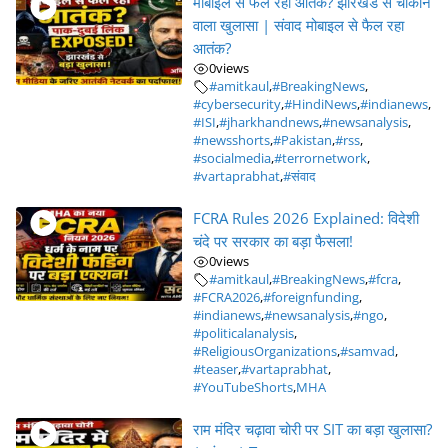
मोबाइल से फैल रहा आतंक? झारखंड से चौंकाने
वाला खुलासा | संवाद मोबाइल से फैल रहा
आतंक?
0
views
#amitkaul
,
#BreakingNews
,
#cybersecurity
,
#HindiNews
,
#indianews
,
#ISI
,
#jharkhandnews
,
#newsanalysis
,
#newsshorts
,
#Pakistan
,
#rss
,
#socialmedia
,
#terrornetwork
,
#vartaprabhat
,
#संवाद
FCRA Rules 2026 Explained: विदेशी
चंदे पर सरकार का बड़ा फैसला!
0
views
#amitkaul
,
#BreakingNews
,
#fcra
,
#FCRA2026
,
#foreignfunding
,
#indianews
,
#newsanalysis
,
#ngo
,
#politicalanalysis
,
#ReligiousOrganizations
,
#samvad
,
#teaser
,
#vartaprabhat
,
#YouTubeShorts
,
MHA
राम मंदिर चढ़ावा चोरी पर SIT का बड़ा खुलासा?