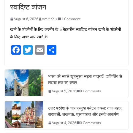
स्वादिष्ट व्यंजन
August 6, 2026
Amit Kaul
1 Comment
खाने के शौकीनों के लिए कश्मीर के 5 बेहतरीन स्वादिष्ट व्यंजन खाने के शौकीनों
के लिए: अगर आप खाने के
F
T
E
S
a
w
m
h
c
itt
ai
ar
e
er
l
e
भारत की सबसे खूबसूरत सड़क यात्राएँ: दार्जिलिंग से
लद्दाख तक का सफर
b
August 5, 2026
0 Comments
o
o
उत्तर प्रदेश के चार प्रमुख पर्यटन स्थल: ताज महल,
k
वाराणसी, लखनऊ, प्रयागराज और इनके आकर्षण
August 4, 2026
0 Comments