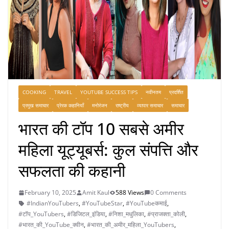
COOKING
TRAVEL
YOUTUBE SUCCESS TIPS
नवीनतम
प्रदर्शित
प्रमुख समाचार
प्रेरक कहानियाँ
मनोरंजन
राष्ट्रीय
व्यापार समाचार
समाचार
भारत की टॉप 10 सबसे अमीर
महिला यूट्यूबर्स: कुल संपत्ति और
सफलता की कहानी
February 10, 2025
Amit Kaul
588 Views
0 Comments
#IndianYouTubers
,
#YouTubeStar
,
#YouTubeकमाई
,
#टॉप_YouTubers
,
#डिजिटल_इंडिया
,
#निशा_मधुलिका
,
#प्राजक्ता_कोली
,
#भारत_की_YouTube_क्वीन
,
#भारत_की_अमीर_महिला_YouTubers
,