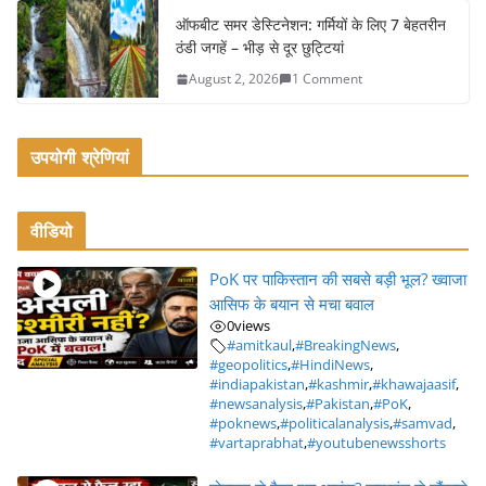
ऑफबीट समर डेस्टिनेशन: गर्मियों के लिए 7 बेहतरीन
ठंडी जगहें – भीड़ से दूर छुट्टियां
August 2, 2026
1 Comment
उपयोगी श्रेणियां
वीडियो
PoK पर पाकिस्तान की सबसे बड़ी भूल? ख्वाजा
आसिफ के बयान से मचा बवाल
0
views
#amitkaul
,
#BreakingNews
,
#geopolitics
,
#HindiNews
,
#indiapakistan
,
#kashmir
,
#khawajaasif
,
#newsanalysis
,
#Pakistan
,
#PoK
,
#poknews
,
#politicalanalysis
,
#samvad
,
#vartaprabhat
,
#youtubenewsshorts