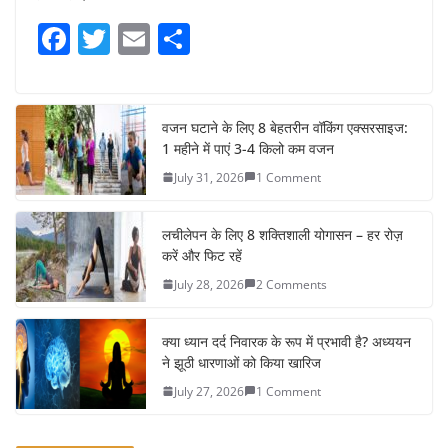
F
T
E
S
a
w
m
h
c
itt
ai
ar
e
er
l
e
वजन घटाने के लिए 8 बेहतरीन वॉकिंग एक्सरसाइज:
1 महीने में पाएं 3-4 किलो कम वजन
b
July 31, 2026
1 Comment
o
o
लचीलेपन के लिए 8 शक्तिशाली योगासन – हर रोज़
k
करें और फिट रहें
July 28, 2026
2 Comments
क्या ध्यान दर्द निवारक के रूप में प्रभावी है? अध्ययन
ने झूठी धारणाओं को किया खारिज
July 27, 2026
1 Comment