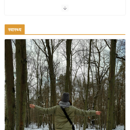
कश्मीर यात्रा गाइड: प्राकृतिक सुंदरता और
स्वादिष्ट भोजन का अनूठा संगम
August 1, 2026
1 Comment
स्वास्थ्य
वजन घटाने के लिए 8 बेहतरीन वॉकिंग एक्सरसाइज: 1 महीने में पाएं 3-4
किलो कम वजन
July 31, 2026
1 Comment
16 ज़रूरी कीबोर्ड शॉर्टकट्स जो आपकी
उत्पादकता को दोगुना कर देंगे
August 7, 2026
0 Comments