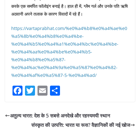
करके एक समर्पित फॉलोइंग बनाई है। हाल ही में, ग्लैम गर्ल और उनके पति ऋषि
अठवानी अपने तलाक के कारण विवादों में रहे हैं।
https://vartaprabhat.com/%e0%a4%b8%e0%a4%ae%e0
%a5%8b%e0%a4%b8%e0%a4%be-
%e0%a4%b5%e0%a4%a1%e0%a4%bc%e0%a4%be-
%e0%a4%aa%e0%a4%be%e0%a4%b5-
%e0%a4%b8%e0%a5%87-
%e0%a4%ac%e0%a4%9a%e0%a5%87%e0%a4%82-
%e0%a4%af%e0%a5%87-5-%e0%a4%ad/
F
T
E
S
a
w
m
h
c
itt
ai
ar
अतुल्य भारत: देश के 5 सबसे अनदेखे और रहस्यमयी स्थान
e
er
l
e
संस्कृत की उत्पत्ति: भारत या रूस? वैज्ञानिकों की नई खोज
b