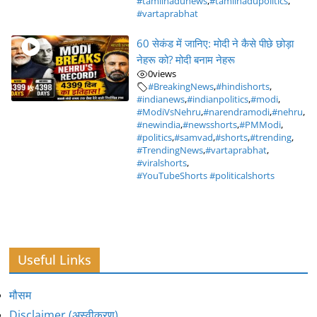
#tamilnadunews
,
#tamilnadupolitics
,
#vartaprabhat
60 सेकंड में जानिए: मोदी ने कैसे पीछे छोड़ा
नेहरू को? मोदी बनाम नेहरू
0
views
#BreakingNews
,
#hindishorts
,
#indianews
,
#indianpolitics
,
#modi
,
#ModiVsNehru
,
#narendramodi
,
#nehru
,
#newindia
,
#newsshorts
,
#PMModi
,
#politics
,
#samvad
,
#shorts
,
#trending
,
#TrendingNews
,
#vartaprabhat
,
#viralshorts
,
#YouTubeShorts #politicalshorts
Useful Links
मौसम
Disclaimer (अस्वीकरण)