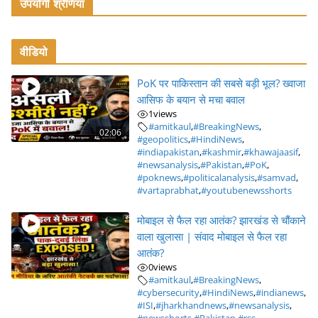
उपयोगी श्रेणियां
वीडियो
PoK पर पाकिस्तान की सबसे बड़ी भूल? ख्वाजा
आसिफ के बयान से मचा बवाल
1
views
#amitkaul
,
#BreakingNews
,
02:06
#geopolitics
,
#HindiNews
,
#indiapakistan
,
#kashmir
,
#khawajaasif
,
#newsanalysis
,
#Pakistan
,
#PoK
,
#poknews
,
#politicalanalysis
,
#samvad
,
#vartaprabhat
,
#youtubenewsshorts
मोबाइल से फैल रहा आतंक? झारखंड से चौंकाने
वाला खुलासा | संवाद मोबाइल से फैल रहा
आतंक?
0
views
#amitkaul
,
#BreakingNews
,
#cybersecurity
,
#HindiNews
,
#indianews
,
#ISI
,
#jharkhandnews
,
#newsanalysis
,