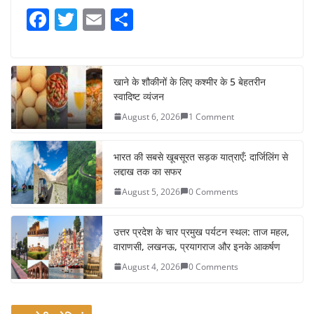
F
T
E
S
a
w
m
h
c
itt
ai
ar
e
er
l
e
खाने के शौकीनों के लिए कश्मीर के 5 बेहतरीन
स्वादिष्ट व्यंजन
b
August 6, 2026
1 Comment
o
o
भारत की सबसे खूबसूरत सड़क यात्राएँ: दार्जिलिंग से
k
लद्दाख तक का सफर
August 5, 2026
0 Comments
उत्तर प्रदेश के चार प्रमुख पर्यटन स्थल: ताज महल,
वाराणसी, लखनऊ, प्रयागराज और इनके आकर्षण
August 4, 2026
0 Comments