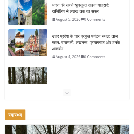
भारत की सबसे खूबसूरत सड़क यात्राएँ:
दार्जिलिंग से लद्दाख तक का सफर
August 5, 2026
0 Comments
उत्तर प्रदेश के चार प्रमुख पर्यटन स्थल: ताज
महल, वाराणसी, लखनऊ, प्रयागराज और इनके
आकर्षण
August 4, 2026
0 Comments
सर्दियों में वॉक करने का सही समय कौन-सा है
August 3, 2026
2 Comments
स्वास्थ्य
ऑफबीट समर डेस्टिनेशन: गर्मियों के लिए 7 बेहतरीन ठंडी जगहें – भीड़ से
दूर छुट्टियां