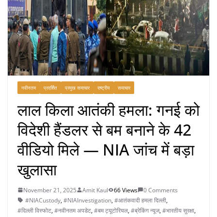
नवीनतम
प्रदर्शित
प्रमुख समाचार
राष्ट्रीय
समाचार
लाल किला आतंकी हमला: गनई को
विदेशी हैंडलर से बम बनाने के 42
वीडियो मिले — NIA जांच में बड़ा
खुलासा
November 21, 2025
Amit Kaul
66 Views
0 Comments
#NIACustody
,
#NIAInvestigation
,
#आतंकवादी हमला दिल्ली
,
#दिल्ली विस्फोट
,
#नवीनतम अपडेट
,
#बम ट्यूटोरियल
,
#ब्रेकिंग न्यूज
,
#भारतीय सुरक्षा
,