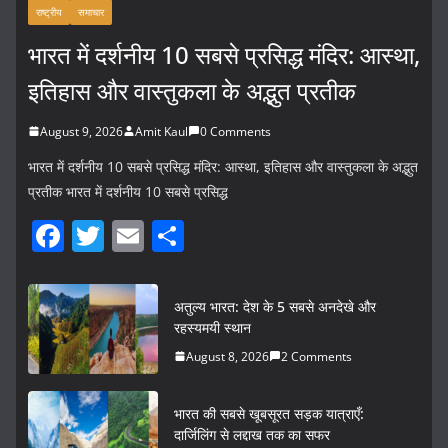
राष्ट्रीय
समाचार
भारत में दर्शनीय 10 सबसे प्रसिद्ध मंदिर: आस्था,
इतिहास और वास्तुकला के अद्भुत प्रतीक
August 9, 2026
Amit Kaul
0 Comments
भारत में दर्शनीय 10 सबसे प्रसिद्ध मंदिर: आस्था, इतिहास और वास्तुकला के अद्भुत
प्रतीक भारत में दर्शनीय 10 सबसे प्रसिद्ध
F
T
E
S
a
w
m
h
c
itt
ai
ar
अतुल्य भारत: देश के 5 सबसे अनदेखे और
e
er
l
e
रहस्यमयी स्थान
b
August 8, 2026
2 Comments
o
भारत की सबसे खूबसूरत सड़क यात्राएँ:
o
दार्जिलिंग से लद्दाख तक का सफर