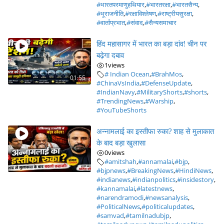
#भारतपरमाणुहथियार
,
#भारतरक्षा
,
#भारतसैन्य
,
#भूराजनीति
,
#रक्षाविश्लेषण
,
#राष्ट्रीयसुरक्षा
,
#वार्ताप्रभात
,
#संवाद
,
#सैन्यसमाचार
हिंद महासागर में भारत का बड़ा दांव! चीन पर
बढ़ेगा दबाव
1
views
# Indian Ocean
,
#BrahMos
,
01:55
#ChinaVsIndia
,
#DefenseUpdate
,
#IndianNavy
,
#MilitaryShorts
,
#shorts
,
#TrendingNews
,
#Warship
,
#YouTubeShorts
अन्नामलाई का इस्तीफा रुका? शाह से मुलाकात
के बाद बड़ा खुलासा
0
views
#amitshah
,
#annamalai
,
#bjp
,
#bjpnews
,
#BreakingNews
,
#HindiNews
,
#indianews
,
#indianpolitics
,
#insidestory
,
#kannamalai
,
#latestnews
,
#narendramodi
,
#newsanalysis
,
#PoliticalNews
,
#politicalupdates
,
#samvad
,
#tamilnadubjp
,