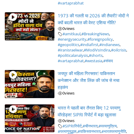
#vartaprabhat
1973 की गलती या 2026 की तैयारी? मोदी ने
क्यों बदली भारत की वेस्ट एशिया नीति?
0
views
#amitkaul
,
#BreakingNews
,
#energysecurity
,
#foreignpolicy
,
#geopolitics
,
#indiafirst
,
#indianews
,
#iranisraelwar
,
#ModiVsIndira
,
#oilcrisis
,
#politicalanalysis
,
#shorts
,
#vartaprabhat
,
#westasia
,
#संवाद
जयपुर की महिला गिरफ्तार! पाकिस्तान
कनेक्शन और जैश लिंक की जांच से मचा
हड़कंप
0
views
भारत ने पहली बार तैनात किए 12 परमाणु
वॉरहेड्स! SIPRI रिपोर्ट में बड़ा खुलासा
0
views
#SIPRIरिपोर्ट
,
#चीनभारत
,
#परमाणुत्रिय
,
#परमाणुयुद्धक
,
#पाकिस्तानभारत
,
#भारतपरमाणुनीति
,