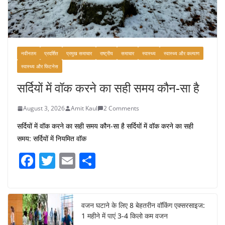
नवीनतम
प्रदर्शित
प्रमुख समाचार
राष्ट्रीय
समाचार
स्वास्थ्य
स्वास्थ्य और कल्याण
स्वास्थ्य और फिटनेस
सर्दियों में वॉक करने का सही समय कौन-सा है
August 3, 2026
Amit Kaul
2 Comments
सर्दियों में वॉक करने का सही समय कौन-सा है सर्दियों में वॉक करने का सही
समय: सर्दियों में नियमित वॉक
F
T
E
S
a
w
m
h
c
itt
ai
ar
e
er
l
e
वजन घटाने के लिए 8 बेहतरीन वॉकिंग एक्सरसाइज:
1 महीने में पाएं 3-4 किलो कम वजन
b