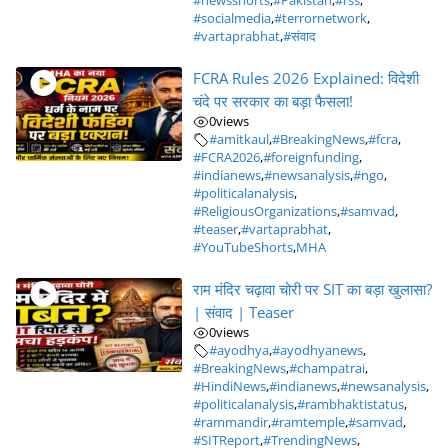
#newsshorts
,
#Pakistan
,
#rss
,
#socialmedia
,
#terrornetwork
,
#vartaprabhat
,
#संवाद
FCRA Rules 2026 Explained: विदेशी
चंदे पर सरकार का बड़ा फैसला!
0
views
#amitkaul
,
#BreakingNews
,
#fcra
,
#FCRA2026
,
#foreignfunding
,
#indianews
,
#newsanalysis
,
#ngo
,
#politicalanalysis
,
#ReligiousOrganizations
,
#samvad
,
#teaser
,
#vartaprabhat
,
#YouTubeShorts
,
MHA
राम मंदिर चढ़ावा चोरी पर SIT का बड़ा खुलासा?
| संवाद | Teaser
0
views
#ayodhya
,
#ayodhyanews
,
#BreakingNews
,
#champatrai
,
#HindiNews
,
#indianews
,
#newsanalysis
,
#politicalanalysis
,
#rambhaktistatus
,
#rammandir
,
#ramtemple
,
#samvad
,
#SITReport
,
#TrendingNews
,