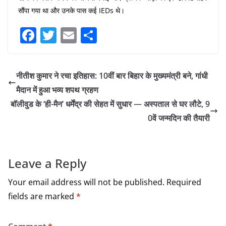
सौंपा गया था और उनके पास कई IEDs थे।
F
T
E
S
a
w
m
h
c
itt
ai
ar
नीतीश कुमार ने रचा इतिहास: 10वीं बार बिहार के मुख्यमंत्री बने, गांधी
e
er
l
e
मैदान में हुआ भव्य शपथ ग्रहण
b
बॉलीवुड के ‘ही-मैन’ धर्मेंद्र की सेहत में सुधार — अस्पताल से घर लौटे, 9
o
0वें जन्मदिन की तैयारी
o
k
Leave a Reply
Your email address will not be published.
Required
fields are marked
*