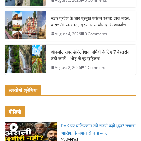
August 5, 2026
0 Comments
o
o
उत्तर प्रदेश के चार प्रमुख पर्यटन स्थल: ताज महल,
k
वाराणसी, लखनऊ, प्रयागराज और इनके आकर्षण
August 4, 2026
0 Comments
ऑफबीट समर डेस्टिनेशन: गर्मियों के लिए 7 बेहतरीन
ठंडी जगहें – भीड़ से दूर छुट्टियां
August 2, 2026
1 Comment
उपयोगी श्रेणियां
वीडियो
PoK पर पाकिस्तान की सबसे बड़ी भूल? ख्वाजा
आसिफ के बयान से मचा बवाल
0
views