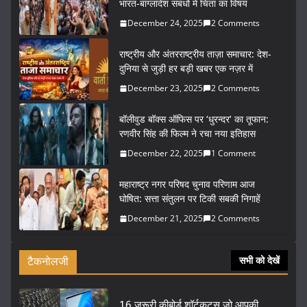
भारत-बांग्लादेश संबंधों में चिंता का विषय
December 24, 2025
2 Comments
राष्ट्रीय और अंतरराष्ट्रीय ताज़ा समाचार: देश-
दुनिया से जुड़ी हर बड़ी खबर एक नज़र में
December 23, 2025
2 Comments
बॉलीवुड बॉक्स ऑफिस पर ‘धुरन्दर’ का तूफान:
रणवीर सिंह की फिल्म ने रचा नया इतिहास
December 22, 2025
1 Comment
महाराष्ट्र नगर परिषद चुनाव परिणाम आज
घोषित: सत्ता संतुलन पर टिकी सबकी निगाहें
December 21, 2025
2 Comments
टैकनोलजी
सभी को देखें
16 ज़रूरी कीबोर्ड शॉर्टकट्स जो आपकी