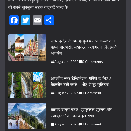
की सबसे खूबसूरत सड़क यात्राएँ: भारत के
F
T
E
S
a
w
m
h
c
itt
ai
ar
उत्तर प्रदेश के चार प्रमुख पर्यटन स्थल: ताज
e
er
l
e
महल, वाराणसी, लखनऊ, प्रयागराज और इनके
आकर्षण
b
August 4, 2026
0 Comments
o
o
ऑफबीट समर डेस्टिनेशन: गर्मियों के लिए 7
k
बेहतरीन ठंडी जगहें – भीड़ से दूर छुट्टियां
August 2, 2026
1 Comment
कश्मीर यात्रा गाइड: प्राकृतिक सुंदरता और
स्वादिष्ट भोजन का अनूठा संगम
August 1, 2026
1 Comment