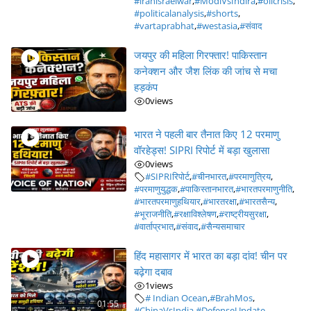
#iranisraelwar
,
#ModiVsIndira
,
#oilcrisis
,
#politicalanalysis
,
#shorts
,
#vartaprabhat
,
#westasia
,
#संवाद
जयपुर की महिला गिरफ्तार! पाकिस्तान
कनेक्शन और जैश लिंक की जांच से मचा
हड़कंप
0
views
भारत ने पहली बार तैनात किए 12 परमाणु
वॉरहेड्स! SIPRI रिपोर्ट में बड़ा खुलासा
0
views
#SIPRIरिपोर्ट
,
#चीनभारत
,
#परमाणुत्रिय
,
#परमाणुयुद्धक
,
#पाकिस्तानभारत
,
#भारतपरमाणुनीति
,
#भारतपरमाणुहथियार
,
#भारतरक्षा
,
#भारतसैन्य
,
#भूराजनीति
,
#रक्षाविश्लेषण
,
#राष्ट्रीयसुरक्षा
,
#वार्ताप्रभात
,
#संवाद
,
#सैन्यसमाचार
हिंद महासागर में भारत का बड़ा दांव! चीन पर
बढ़ेगा दबाव
1
views
# Indian Ocean
,
#BrahMos
,
01:55
#ChinaVsIndia
,
#DefenseUpdate
,