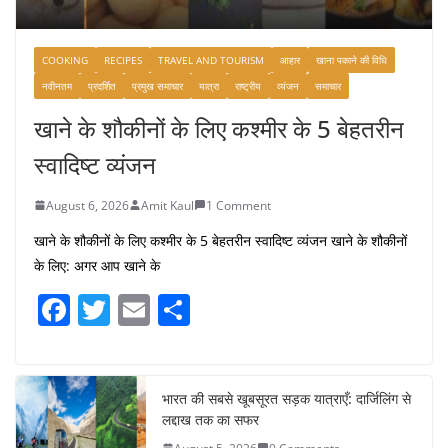
COOKING
RECIPES
TRAVEL AND TOURISM
आहार
खाना पकाने की विधि
नवीनतम
प्रदर्शित
प्रमुख समाचार
यात्रा
राष्ट्रीय
व्यंजन
समाचार
खाने के शौकीनों के लिए कश्मीर के 5 बेहतरीन
स्वादिष्ट व्यंजन
August 6, 2026
Amit Kaul
1 Comment
खाने के शौकीनों के लिए कश्मीर के 5 बेहतरीन स्वादिष्ट व्यंजन खाने के शौकीनों
के लिए: अगर आप खाने के
F
T
E
S
a
w
m
h
c
itt
ai
ar
e
er
l
e
भारत की सबसे खूबसूरत सड़क यात्राएँ: दार्जिलिंग से
लद्दाख तक का सफर
b