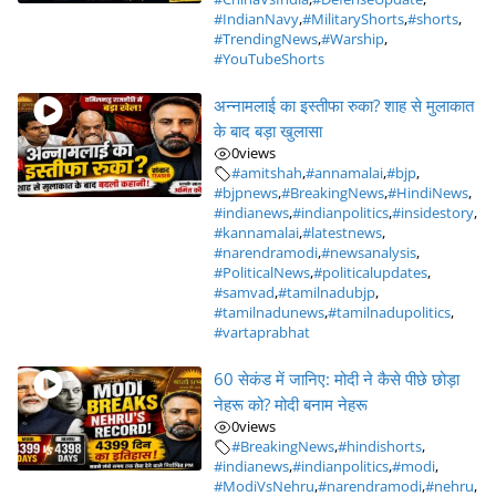
#IndianNavy
,
#MilitaryShorts
,
#shorts
,
#TrendingNews
,
#Warship
,
#YouTubeShorts
अन्नामलाई का इस्तीफा रुका? शाह से मुलाकात
के बाद बड़ा खुलासा
0
views
#amitshah
,
#annamalai
,
#bjp
,
#bjpnews
,
#BreakingNews
,
#HindiNews
,
#indianews
,
#indianpolitics
,
#insidestory
,
#kannamalai
,
#latestnews
,
#narendramodi
,
#newsanalysis
,
#PoliticalNews
,
#politicalupdates
,
#samvad
,
#tamilnadubjp
,
#tamilnadunews
,
#tamilnadupolitics
,
#vartaprabhat
60 सेकंड में जानिए: मोदी ने कैसे पीछे छोड़ा
नेहरू को? मोदी बनाम नेहरू
0
views
#BreakingNews
,
#hindishorts
,
#indianews
,
#indianpolitics
,
#modi
,
#ModiVsNehru
,
#narendramodi
,
#nehru
,