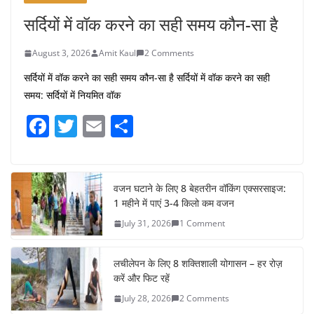
सर्दियों में वॉक करने का सही समय कौन-सा है
August 3, 2026
Amit Kaul
2 Comments
सर्दियों में वॉक करने का सही समय कौन-सा है सर्दियों में वॉक करने का सही
समय: सर्दियों में नियमित वॉक
F
T
E
S
a
w
m
h
c
itt
ai
ar
e
er
l
e
वजन घटाने के लिए 8 बेहतरीन वॉकिंग एक्सरसाइज:
1 महीने में पाएं 3-4 किलो कम वजन
b
July 31, 2026
1 Comment
o
o
लचीलेपन के लिए 8 शक्तिशाली योगासन – हर रोज़
k
करें और फिट रहें
July 28, 2026
2 Comments