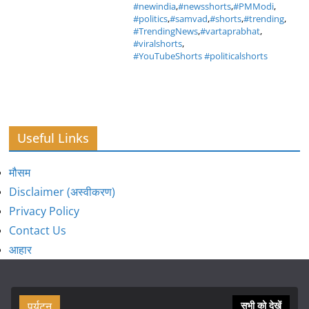
#newindia
,
#newsshorts
,
#PMModi
,
#politics
,
#samvad
,
#shorts
,
#trending
,
#TrendingNews
,
#vartaprabhat
,
#viralshorts
,
#YouTubeShorts #politicalshorts
Useful Links
मौसम
Disclaimer (अस्वीकरण)
Privacy Policy
Contact Us
आहार
पर्यटन
सभी को देखें