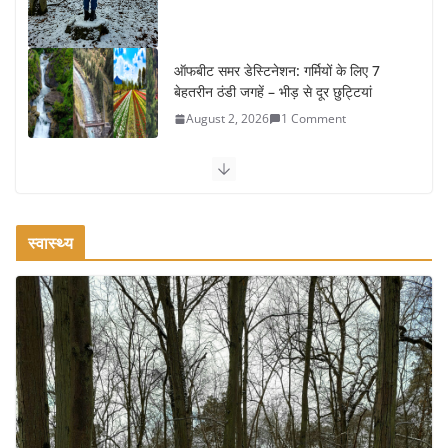
ऑफबीट समर डेस्टिनेशन: गर्मियों के लिए 7
बेहतरीन ठंडी जगहें – भीड़ से दूर छुट्टियां
August 2, 2026
1 Comment
कश्मीर यात्रा गाइड: प्राकृतिक सुंदरता और
स्वादिष्ट भोजन का अनूठा संगम
August 1, 2026
1 Comment
स्वास्थ्य
वजन घटाने के लिए 8 बेहतरीन वॉकिंग
एक्सरसाइज: 1 महीने में पाएं 3-4 किलो कम
वजन
July 31, 2026
1 Comment
16 ज़रूरी कीबोर्ड शॉर्टकट्स जो आपकी
उत्पादकता को दोगुना कर देंगे