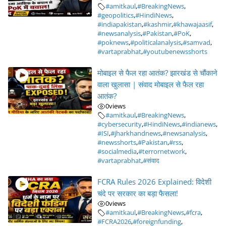
#amitkaul
,
#BreakingNews
,
#geopolitics
,
#HindiNews
,
#indiapakistan
,
#kashmir
,
#khawajaasif
,
#newsanalysis
,
#Pakistan
,
#PoK
,
#poknews
,
#politicalanalysis
,
#samvad
,
#vartaprabhat
,
#youtubenewsshorts
मोबाइल से फैल रहा आतंक? झारखंड से चौंकाने
वाला खुलासा | संवाद मोबाइल से फैल रहा
आतंक?
0
views
#amitkaul
,
#BreakingNews
,
#cybersecurity
,
#HindiNews
,
#indianews
,
#ISI
,
#jharkhandnews
,
#newsanalysis
,
#newsshorts
,
#Pakistan
,
#rss
,
#socialmedia
,
#terrornetwork
,
#vartaprabhat
,
#संवाद
FCRA Rules 2026 Explained: विदेशी
चंदे पर सरकार का बड़ा फैसला!
0
views
#amitkaul
,
#BreakingNews
,
#fcra
,
#FCRA2026
,
#foreignfunding
,