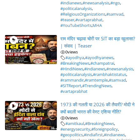
#indianews
,
#newsanalysis
,
#ngo
,
#politicalanalysis
,
#ReligiousOrganizations
,
#samvad
,
#teaser
,
#vartaprabhat
,
#YouTubeShorts
,
MHA
राम मंदिर चढ़ावा चोरी पर SIT का बड़ा खुलासा?
| संवाद | Teaser
0
views
#ayodhya
,
#ayodhyanews
,
#BreakingNews
,
#champatrai
,
#HindiNews
,
#indianews
,
#newsanalysis
,
#politicalanalysis
,
#rambhaktistatus
,
#rammandir
,
#ramtemple
,
#samvad
,
#SITReport
,
#TrendingNews
,
#vartaprabhat
1973 की गलती या 2026 की तैयारी? मोदी ने
क्यों बदली भारत की वेस्ट एशिया नीति?
0
views
#amitkaul
,
#BreakingNews
,
#energysecurity
,
#foreignpolicy
,
#geopolitics
,
#indiafirst
,
#indianews
,