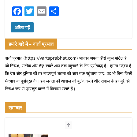
F
T
E
S
a
w
m
h
c
itt
ai
ar
अधिक पढ़ें
e
er
l
e
हमारे बारे में – वार्ता प्रभात
b
o
वार्ता प्रभात (https://vartaprabhat.com) आपका अपना हिंदी न्यूज़ पोर्टल है,
जो निष्पक्ष, सटीक और तेज़ खबरें आप तक पहुंचाने के लिए प्रतिबद्ध है। हमारा उद्देश्य है
o
कि देश और दुनिया की हर महत्वपूर्ण घटना को आप तक पहुंचाया जाए, वह भी बिना किसी
k
भेदभाव या पूर्वाग्रह के। हम जनता की आवाज़ को बुलंद करने और समाज के हर मुद्दे को
निष्पक्ष रूप से प्रस्तुत करने में विश्वास रखते हैं।
समाचार