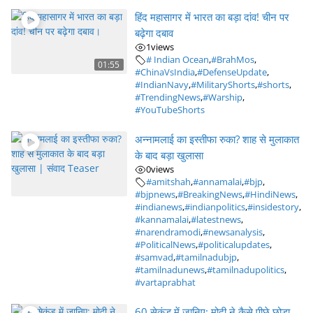
हिंद महासागर में भारत का बड़ा दांव! चीन पर
बढ़ेगा दबाव
1
views
# Indian Ocean
,
#BrahMos
,
01:55
#ChinaVsIndia
,
#DefenseUpdate
,
#IndianNavy
,
#MilitaryShorts
,
#shorts
,
#TrendingNews
,
#Warship
,
#YouTubeShorts
अन्नामलाई का इस्तीफा रुका? शाह से मुलाकात
के बाद बड़ा खुलासा
0
views
#amitshah
,
#annamalai
,
#bjp
,
#bjpnews
,
#BreakingNews
,
#HindiNews
,
#indianews
,
#indianpolitics
,
#insidestory
,
#kannamalai
,
#latestnews
,
#narendramodi
,
#newsanalysis
,
#PoliticalNews
,
#politicalupdates
,
#samvad
,
#tamilnadubjp
,
#tamilnadunews
,
#tamilnadupolitics
,
#vartaprabhat
60 सेकंड में जानिए: मोदी ने कैसे पीछे छोड़ा