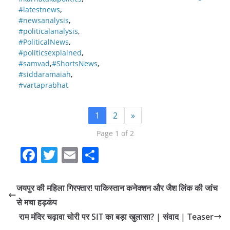
#latestnews
,
#newsanalysis
,
#politicalanalysis
,
#PoliticalNews
,
#politicsexplained
,
#samvad
,
#ShortsNews
,
#siddaramaiah
,
#vartaprabhat
1
2
»
Page 1 of 2
F
T
E
S
a
w
m
h
c
itt
ai
ar
जयपुर की महिला गिरफ्तार! पाकिस्तान कनेक्शन और जैश लिंक की जांच
e
er
l
e
से मचा हड़कंप
b
राम मंदिर चढ़ावा चोरी पर SIT का बड़ा खुलासा? | संवाद | Teaser