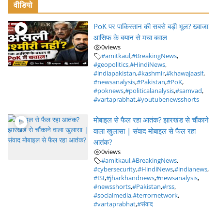
वीडियो
PoK पर पाकिस्तान की सबसे बड़ी भूल? ख्वाजा
आसिफ के बयान से मचा बवाल
0
views
#amitkaul
,
#BreakingNews
,
#geopolitics
,
#HindiNews
,
#indiapakistan
,
#kashmir
,
#khawajaasif
,
#newsanalysis
,
#Pakistan
,
#PoK
,
#poknews
,
#politicalanalysis
,
#samvad
,
#vartaprabhat
,
#youtubenewsshorts
मोबाइल से फैल रहा आतंक? झारखंड से चौंकाने
वाला खुलासा | संवाद मोबाइल से फैल रहा
आतंक?
0
views
#amitkaul
,
#BreakingNews
,
#cybersecurity
,
#HindiNews
,
#indianews
,
#ISI
,
#jharkhandnews
,
#newsanalysis
,
#newsshorts
,
#Pakistan
,
#rss
,
#socialmedia
,
#terrornetwork
,
#vartaprabhat
,
#संवाद