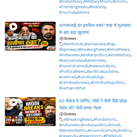
#IndianNavy
,
#MilitaryShorts
,
#shorts
,
#TrendingNews
,
#Warship
,
#YouTubeShorts
अन्नामलाई का इस्तीफा रुका? शाह से मुलाकात
के बाद बड़ा खुलासा
0
views
#amitshah
,
#annamalai
,
#bjp
,
#bjpnews
,
#BreakingNews
,
#HindiNews
,
#indianews
,
#indianpolitics
,
#insidestory
,
#kannamalai
,
#latestnews
,
#narendramodi
,
#newsanalysis
,
#PoliticalNews
,
#politicalupdates
,
#samvad
,
#tamilnadubjp
,
#tamilnadunews
,
#tamilnadupolitics
,
#vartaprabhat
60 सेकंड में जानिए: मोदी ने कैसे पीछे छोड़ा
नेहरू को? मोदी बनाम नेहरू
0
views
#BreakingNews
,
#hindishorts
,
#indianews
,
#indianpolitics
,
#modi
,
#ModiVsNehru
,
#narendramodi
,
#nehru
,
#newindia
,
#newsshorts
,
#PMModi
,