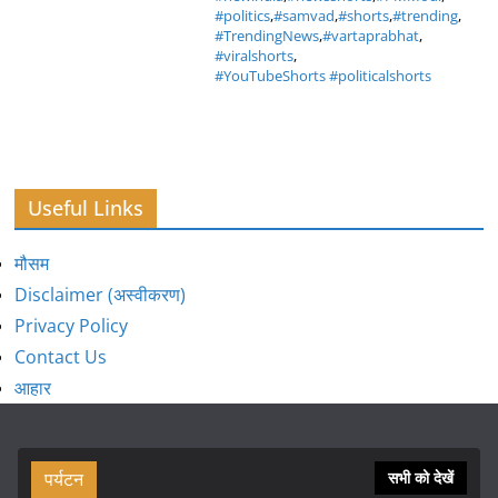
#politics
,
#samvad
,
#shorts
,
#trending
,
#TrendingNews
,
#vartaprabhat
,
#viralshorts
,
#YouTubeShorts #politicalshorts
Useful Links
मौसम
Disclaimer (अस्वीकरण)
Privacy Policy
Contact Us
आहार
पर्यटन
सभी को देखें