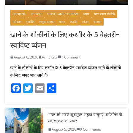
COOKING
RECIPES
TRAVEL AND TOURISM
आहार
खाना पकाने की विधि
नवीनतम
प्रदर्शित
प्रमुख समाचार
यात्रा
राष्ट्रीय
व्यंजन
समाचार
खाने के शौकीनों के लिए कश्मीर के 5 बेहतरीन
स्वादिष्ट व्यंजन
August 6, 2026
Amit Kaul
1 Comment
खाने के शौकीनों के लिए कश्मीर के 5 बेहतरीन स्वादिष्ट व्यंजन खाने के शौकीनों
के लिए: अगर आप खाने के
F
T
E
S
a
w
m
h
c
itt
ai
ar
e
er
l
e
भारत की सबसे खूबसूरत सड़क यात्राएँ: दार्जिलिंग से
लद्दाख तक का सफर
b
August 5, 2026
0 Comments