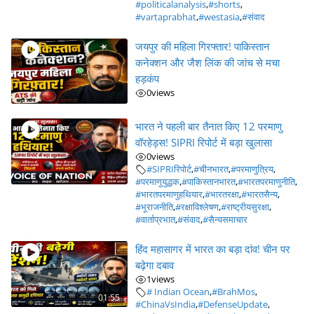
#politicalanalysis
,
#shorts
,
#vartaprabhat
,
#westasia
,
#संवाद
जयपुर की महिला गिरफ्तार! पाकिस्तान
कनेक्शन और जैश लिंक की जांच से मचा
हड़कंप
0
views
भारत ने पहली बार तैनात किए 12 परमाणु
वॉरहेड्स! SIPRI रिपोर्ट में बड़ा खुलासा
0
views
#SIPRIरिपोर्ट
,
#चीनभारत
,
#परमाणुत्रिय
,
#परमाणुयुद्धक
,
#पाकिस्तानभारत
,
#भारतपरमाणुनीति
,
#भारतपरमाणुहथियार
,
#भारतरक्षा
,
#भारतसैन्य
,
#भूराजनीति
,
#रक्षाविश्लेषण
,
#राष्ट्रीयसुरक्षा
,
#वार्ताप्रभात
,
#संवाद
,
#सैन्यसमाचार
हिंद महासागर में भारत का बड़ा दांव! चीन पर
बढ़ेगा दबाव
1
views
# Indian Ocean
,
#BrahMos
,
01:55
#ChinaVsIndia
,
#DefenseUpdate
,