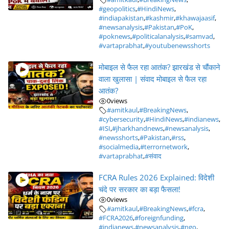
#geopolitics
,
#HindiNews
,
#indiapakistan
,
#kashmir
,
#khawajaasif
,
#newsanalysis
,
#Pakistan
,
#PoK
,
#poknews
,
#politicalanalysis
,
#samvad
,
#vartaprabhat
,
#youtubenewsshorts
मोबाइल से फैल रहा आतंक? झारखंड से चौंकाने
वाला खुलासा | संवाद मोबाइल से फैल रहा
आतंक?
0
views
#amitkaul
,
#BreakingNews
,
#cybersecurity
,
#HindiNews
,
#indianews
,
#ISI
,
#jharkhandnews
,
#newsanalysis
,
#newsshorts
,
#Pakistan
,
#rss
,
#socialmedia
,
#terrornetwork
,
#vartaprabhat
,
#संवाद
FCRA Rules 2026 Explained: विदेशी
चंदे पर सरकार का बड़ा फैसला!
0
views
#amitkaul
,
#BreakingNews
,
#fcra
,
#FCRA2026
,
#foreignfunding
,
#indianews
,
#newsanalysis
,
#ngo
,