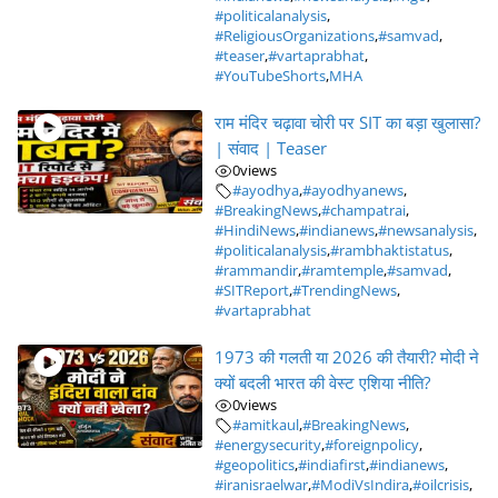
#politicalanalysis
,
#ReligiousOrganizations
,
#samvad
,
#teaser
,
#vartaprabhat
,
#YouTubeShorts
,
MHA
राम मंदिर चढ़ावा चोरी पर SIT का बड़ा खुलासा?
| संवाद | Teaser
0
views
#ayodhya
,
#ayodhyanews
,
#BreakingNews
,
#champatrai
,
#HindiNews
,
#indianews
,
#newsanalysis
,
#politicalanalysis
,
#rambhaktistatus
,
#rammandir
,
#ramtemple
,
#samvad
,
#SITReport
,
#TrendingNews
,
#vartaprabhat
1973 की गलती या 2026 की तैयारी? मोदी ने
क्यों बदली भारत की वेस्ट एशिया नीति?
0
views
#amitkaul
,
#BreakingNews
,
#energysecurity
,
#foreignpolicy
,
#geopolitics
,
#indiafirst
,
#indianews
,
#iranisraelwar
,
#ModiVsIndira
,
#oilcrisis
,