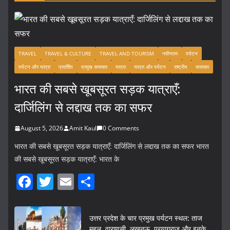
TRAVEL
TRAVEL & CULTURE
TRAVEL AND TOURISM
नवीनतम
पर्यटन
पर्यटन और यात्रा
प्रदर्शित
प्रमुख समाचार
यात्रा
यात्रा और पर्यटन
राष्ट्रीय
समाचार
भारत की सबसे खूबसूरत सड़क यात्राएँ:
दार्जिलिंग से लद्दाख तक का सफर
August 5, 2026
Amit Kaul
0 Comments
भारत की सबसे खूबसूरत सड़क यात्राएँ: दार्जिलिंग से लद्दाख तक का सफर भारत
की सबसे खूबसूरत सड़क यात्राएँ: भारत के
F
T
E
S
a
w
m
h
c
itt
ai
ar
उत्तर प्रदेश के चार प्रमुख पर्यटन स्थल: ताज
महल, वाराणसी, लखनऊ, प्रयागराज और इनके