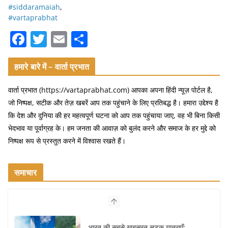
#siddaramaiah
,
#vartaprabhat
F
T
E
S
a
w
m
h
c
itt
ai
ar
हमारे बारे में – वार्ता प्रभात
e
er
l
e
वार्ता प्रभात (https://vartaprabhat.com) आपका अपना हिंदी न्यूज़ पोर्टल है,
b
जो निष्पक्ष, सटीक और तेज़ खबरें आप तक पहुंचाने के लिए प्रतिबद्ध है। हमारा उद्देश्य है
o
कि देश और दुनिया की हर महत्वपूर्ण घटना को आप तक पहुंचाया जाए, वह भी बिना किसी
भेदभाव या पूर्वाग्रह के। हम जनता की आवाज़ को बुलंद करने और समाज के हर मुद्दे को
o
निष्पक्ष रूप से प्रस्तुत करने में विश्वास रखते हैं।
k
समाचार
भारत की सबसे खूबसूरत सड़क यात्राएँ: