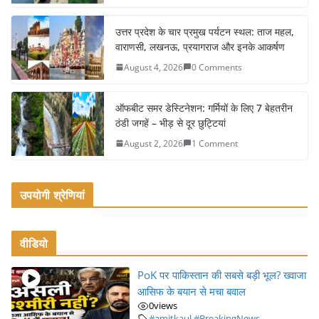
o
o
उत्तर प्रदेश के चार प्रमुख पर्यटन स्थल: ताज महल,
k
वाराणसी, लखनऊ, प्रयागराज और इनके आकर्षण
August 4, 2026
0 Comments
ऑफबीट समर डेस्टिनेशन: गर्मियों के लिए 7 बेहतरीन
ठंडी जगहें – भीड़ से दूर छुट्टियां
August 2, 2026
1 Comment
उपयोगी श्रेणियां
वीडियो
PoK पर पाकिस्तान की सबसे बड़ी भूल? ख्वाजा
आसिफ के बयान से मचा बवाल
0
views
#amitkaul
,
#BreakingNews
,