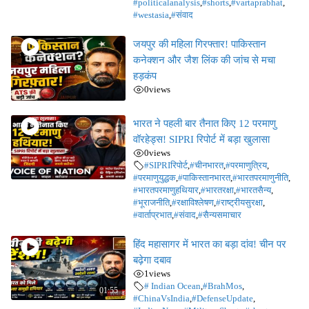
#politicalanalysis
,
#shorts
,
#vartaprabhat
,
#westasia
,
#संवाद
जयपुर की महिला गिरफ्तार! पाकिस्तान
कनेक्शन और जैश लिंक की जांच से मचा
हड़कंप
0
views
भारत ने पहली बार तैनात किए 12 परमाणु
वॉरहेड्स! SIPRI रिपोर्ट में बड़ा खुलासा
0
views
#SIPRIरिपोर्ट
,
#चीनभारत
,
#परमाणुत्रिय
,
#परमाणुयुद्धक
,
#पाकिस्तानभारत
,
#भारतपरमाणुनीति
,
#भारतपरमाणुहथियार
,
#भारतरक्षा
,
#भारतसैन्य
,
#भूराजनीति
,
#रक्षाविश्लेषण
,
#राष्ट्रीयसुरक्षा
,
#वार्ताप्रभात
,
#संवाद
,
#सैन्यसमाचार
हिंद महासागर में भारत का बड़ा दांव! चीन पर
बढ़ेगा दबाव
1
views
# Indian Ocean
,
#BrahMos
,
01:55
#ChinaVsIndia
,
#DefenseUpdate
,