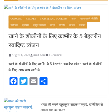
COOKING
RECIPES
TRAVEL AND TOURISM
आहार
खाना पकाने की विधि
नवीनतम
प्रदर्शित
प्रमुख समाचार
यात्रा
राष्ट्रीय
व्यंजन
समाचार
खाने के शौकीनों के लिए कश्मीर के 5 बेहतरीन
स्वादिष्ट व्यंजन
August 6, 2026
Amit Kaul
1 Comment
खाने के शौकीनों के लिए कश्मीर के 5 बेहतरीन स्वादिष्ट व्यंजन खाने के शौकीनों
के लिए: अगर आप खाने के
Fa
T
E
S
ce
wi
m
ha
bo
tte
ail
re
ok
r
भारत की सबसे खूबसूरत सड़क यात्राएँ: दार्जिलिंग से
लद्दाख तक का सफर