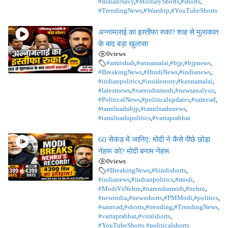
#IndianNavy
,
#MilitaryShorts
,
#shorts
,
#TrendingNews
,
#Warship
,
#YouTubeShorts
अन्नामलाई का इस्तीफा रुका? शाह से मुलाकात
के बाद बड़ा खुलासा
0
views
#amitshah
,
#annamalai
,
#bjp
,
#bjpnews
,
#BreakingNews
,
#HindiNews
,
#indianews
,
#indianpolitics
,
#insidestory
,
#kannamalai
,
#latestnews
,
#narendramodi
,
#newsanalysis
,
#PoliticalNews
,
#politicalupdates
,
#samvad
,
#tamilnadubjp
,
#tamilnadunews
,
#tamilnadupolitics
,
#vartaprabhat
60 सेकंड में जानिए: मोदी ने कैसे पीछे छोड़ा
नेहरू को? मोदी बनाम नेहरू
0
views
#BreakingNews
,
#hindishorts
,
#indianews
,
#indianpolitics
,
#modi
,
#ModiVsNehru
,
#narendramodi
,
#nehru
,
#newindia
,
#newsshorts
,
#PMModi
,
#politics
,
#samvad
,
#shorts
,
#trending
,
#TrendingNews
,
#vartaprabhat
,
#viralshorts
,
#YouTubeShorts #politicalshorts