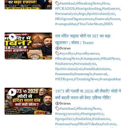
#amitkaul
,
#BreakingNews
,
#fcra
,
#FCRA2026
,
#foreignfunding
,
#indianews
,
#newsanalysis
,
#ngo
,
#politicalanalysis
,
#ReligiousOrganizations
,
#samvad
,
#teaser
,
#vartaprabhat
,
#YouTubeShorts
,
MHA
राम मंदिर चढ़ावा चोरी पर SIT का बड़ा
खुलासा? | संवाद | Teaser
0
views
#ayodhya
,
#ayodhyanews
,
#BreakingNews
,
#champatrai
,
#HindiNews
,
#indianews
,
#newsanalysis
,
#politicalanalysis
,
#rambhaktistatus
,
#rammandir
,
#ramtemple
,
#samvad
,
#SITReport
,
#TrendingNews
,
#vartaprabhat
1973 की गलती या 2026 की तैयारी? मोदी ने
क्यों बदली भारत की वेस्ट एशिया नीति?
0
views
#amitkaul
,
#BreakingNews
,
#energysecurity
,
#foreignpolicy
,
#geopolitics
,
#indiafirst
,
#indianews
,
#iranisraelwar
,
#ModiVsIndira
,
#oilcrisis
,