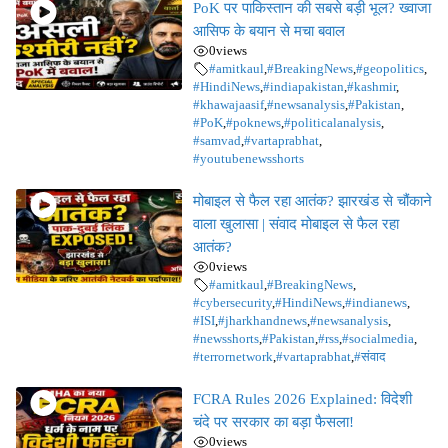
PoK पर पाकिस्तान की सबसे बड़ी भूल? ख्वाजा
आसिफ के बयान से मचा बवाल
0
views
#amitkaul
,
#BreakingNews
,
#geopolitics
,
#HindiNews
,
#indiapakistan
,
#kashmir
,
#khawajaasif
,
#newsanalysis
,
#Pakistan
,
#PoK
,
#poknews
,
#politicalanalysis
,
#samvad
,
#vartaprabhat
,
#youtubenewsshorts
मोबाइल से फैल रहा आतंक? झारखंड से चौंकाने
वाला खुलासा | संवाद मोबाइल से फैल रहा
आतंक?
0
views
#amitkaul
,
#BreakingNews
,
#cybersecurity
,
#HindiNews
,
#indianews
,
#ISI
,
#jharkhandnews
,
#newsanalysis
,
#newsshorts
,
#Pakistan
,
#rss
,
#socialmedia
,
#terrornetwork
,
#vartaprabhat
,
#संवाद
FCRA Rules 2026 Explained: विदेशी
चंदे पर सरकार का बड़ा फैसला!
0
views