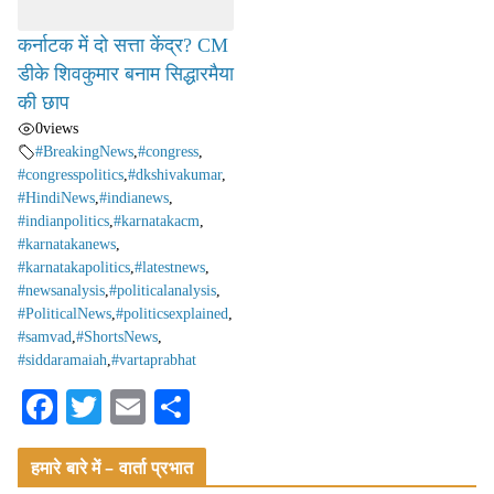
कर्नाटक में दो सत्ता केंद्र? CM
डीके शिवकुमार बनाम सिद्धारमैया
की छाप
0
views
#BreakingNews
,
#congress
,
#congresspolitics
,
#dkshivakumar
,
#HindiNews
,
#indianews
,
#indianpolitics
,
#karnatakacm
,
#karnatakanews
,
#karnatakapolitics
,
#latestnews
,
#newsanalysis
,
#politicalanalysis
,
#PoliticalNews
,
#politicsexplained
,
#samvad
,
#ShortsNews
,
#siddaramaiah
,
#vartaprabhat
Fa
T
E
S
ce
wi
m
ha
हमारे बारे में – वार्ता प्रभात
bo
tte
ail
re