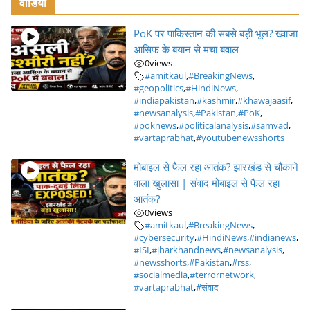
वीडियो
PoK पर पाकिस्तान की सबसे बड़ी भूल? ख्वाजा
आसिफ के बयान से मचा बवाल
0
views
#amitkaul
,
#BreakingNews
,
#geopolitics
,
#HindiNews
,
#indiapakistan
,
#kashmir
,
#khawajaasif
,
#newsanalysis
,
#Pakistan
,
#PoK
,
#poknews
,
#politicalanalysis
,
#samvad
,
#vartaprabhat
,
#youtubenewsshorts
मोबाइल से फैल रहा आतंक? झारखंड से चौंकाने
वाला खुलासा | संवाद मोबाइल से फैल रहा
आतंक?
0
views
#amitkaul
,
#BreakingNews
,
#cybersecurity
,
#HindiNews
,
#indianews
,
#ISI
,
#jharkhandnews
,
#newsanalysis
,
#newsshorts
,
#Pakistan
,
#rss
,
#socialmedia
,
#terrornetwork
,
#vartaprabhat
,
#संवाद