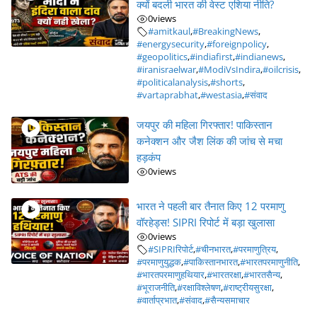
क्यों बदली भारत की वेस्ट एशिया नीति?
0
views
#amitkaul
,
#BreakingNews
,
#energysecurity
,
#foreignpolicy
,
#geopolitics
,
#indiafirst
,
#indianews
,
#iranisraelwar
,
#ModiVsIndira
,
#oilcrisis
,
#politicalanalysis
,
#shorts
,
#vartaprabhat
,
#westasia
,
#संवाद
जयपुर की महिला गिरफ्तार! पाकिस्तान
कनेक्शन और जैश लिंक की जांच से मचा
हड़कंप
0
views
भारत ने पहली बार तैनात किए 12 परमाणु
वॉरहेड्स! SIPRI रिपोर्ट में बड़ा खुलासा
0
views
#SIPRIरिपोर्ट
,
#चीनभारत
,
#परमाणुत्रिय
,
#परमाणुयुद्धक
,
#पाकिस्तानभारत
,
#भारतपरमाणुनीति
,
#भारतपरमाणुहथियार
,
#भारतरक्षा
,
#भारतसैन्य
,
#भूराजनीति
,
#रक्षाविश्लेषण
,
#राष्ट्रीयसुरक्षा
,
#वार्ताप्रभात
,
#संवाद
,
#सैन्यसमाचार