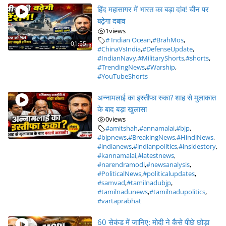
हिंद महासागर में भारत का बड़ा दांव! चीन पर
बढ़ेगा दबाव
1
views
# Indian Ocean
,
#BrahMos
,
01:55
#ChinaVsIndia
,
#DefenseUpdate
,
#IndianNavy
,
#MilitaryShorts
,
#shorts
,
#TrendingNews
,
#Warship
,
#YouTubeShorts
अन्नामलाई का इस्तीफा रुका? शाह से मुलाकात
के बाद बड़ा खुलासा
0
views
#amitshah
,
#annamalai
,
#bjp
,
#bjpnews
,
#BreakingNews
,
#HindiNews
,
#indianews
,
#indianpolitics
,
#insidestory
,
#kannamalai
,
#latestnews
,
#narendramodi
,
#newsanalysis
,
#PoliticalNews
,
#politicalupdates
,
#samvad
,
#tamilnadubjp
,
#tamilnadunews
,
#tamilnadupolitics
,
#vartaprabhat
60 सेकंड में जानिए: मोदी ने कैसे पीछे छोड़ा