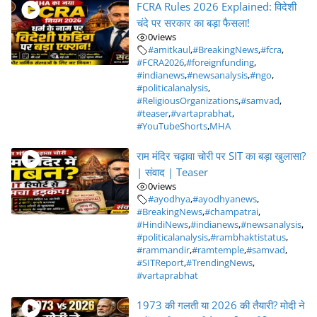
FCRA Rules 2026 Explained: विदेशी
चंदे पर सरकार का बड़ा फैसला!
0
views
#amitkaul
,
#BreakingNews
,
#fcra
,
#FCRA2026
,
#foreignfunding
,
#indianews
,
#newsanalysis
,
#ngo
,
#politicalanalysis
,
#ReligiousOrganizations
,
#samvad
,
#teaser
,
#vartaprabhat
,
#YouTubeShorts
,
MHA
राम मंदिर चढ़ावा चोरी पर SIT का बड़ा खुलासा?
| संवाद | Teaser
0
views
#ayodhya
,
#ayodhyanews
,
#BreakingNews
,
#champatrai
,
#HindiNews
,
#indianews
,
#newsanalysis
,
#politicalanalysis
,
#rambhaktistatus
,
#rammandir
,
#ramtemple
,
#samvad
,
#SITReport
,
#TrendingNews
,
#vartaprabhat
1973 की गलती या 2026 की तैयारी? मोदी ने