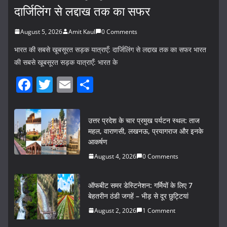
दार्जिलिंग से लद्दाख तक का सफर
August 5, 2026
Amit Kaul
0 Comments
भारत की सबसे खूबसूरत सड़क यात्राएँ: दार्जिलिंग से लद्दाख तक का सफर भारत
की सबसे खूबसूरत सड़क यात्राएँ: भारत के
F
T
E
S
a
w
m
h
c
itt
ai
ar
उत्तर प्रदेश के चार प्रमुख पर्यटन स्थल: ताज
e
er
l
e
महल, वाराणसी, लखनऊ, प्रयागराज और इनके
आकर्षण
b
August 4, 2026
0 Comments
o
o
ऑफबीट समर डेस्टिनेशन: गर्मियों के लिए 7
k
बेहतरीन ठंडी जगहें – भीड़ से दूर छुट्टियां
August 2, 2026
1 Comment