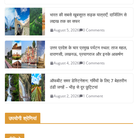
c
itt
ai
ar
e
er
l
e
भारत की सबसे खूबसूरत सड़क यात्राएँ: दार्जिलिंग से
लद्दाख तक का सफर
b
August 5, 2026
0 Comments
o
o
उत्तर प्रदेश के चार प्रमुख पर्यटन स्थल: ताज महल,
k
वाराणसी, लखनऊ, प्रयागराज और इनके आकर्षण
August 4, 2026
0 Comments
ऑफबीट समर डेस्टिनेशन: गर्मियों के लिए 7 बेहतरीन
ठंडी जगहें – भीड़ से दूर छुट्टियां
August 2, 2026
1 Comment
उपयोगी श्रेणियां