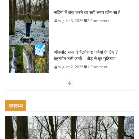
ऑफबीट समर डेस्टिनेशन: गर्मियों के लिए 7
बेहतरीन ठंडी जगहें – भीड़ से दूर छुट्टियां
August 2, 2026
1 Comment
कश्मीर यात्रा गाइड: प्राकृतिक सुंदरता और
स्वादिष्ट भोजन का अनूठा संगम
August 1, 2026
1 Comment
वजन घटाने के लिए 8 बेहतरीन वॉकिंग एक्सरसाइज: 1 महीने में पाएं 3-4
किलो कम वजन
July 31, 2026
1 Comment
स्वास्थ्य
16 ज़रूरी कीबोर्ड शॉर्टकट्स जो आपकी
उत्पादकता को दोगुना कर देंगे
August 7, 2026
0 Comments