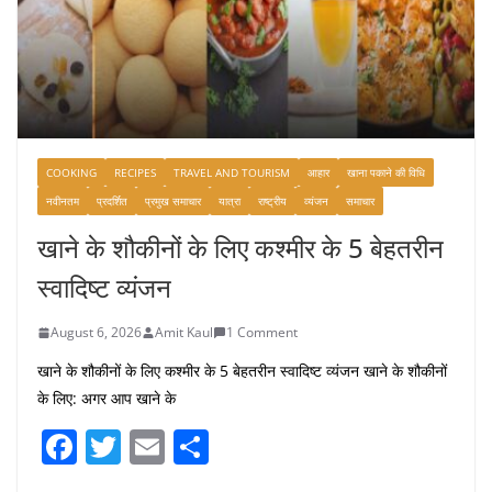
COOKING
RECIPES
TRAVEL AND TOURISM
आहार
खाना पकाने की विधि
नवीनतम
प्रदर्शित
प्रमुख समाचार
यात्रा
राष्ट्रीय
व्यंजन
समाचार
खाने के शौकीनों के लिए कश्मीर के 5 बेहतरीन
स्वादिष्ट व्यंजन
August 6, 2026
Amit Kaul
1 Comment
खाने के शौकीनों के लिए कश्मीर के 5 बेहतरीन स्वादिष्ट व्यंजन खाने के शौकीनों
के लिए: अगर आप खाने के
F
T
E
S
a
w
m
h