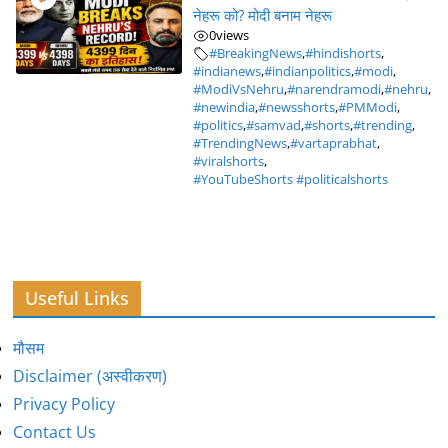
नेहरू को? मोदी बनाम नेहरू
0
views
#BreakingNews
,
#hindishorts
,
#indianews
,
#indianpolitics
,
#modi
,
#ModiVsNehru
,
#narendramodi
,
#nehru
,
#newindia
,
#newsshorts
,
#PMModi
,
#politics
,
#samvad
,
#shorts
,
#trending
,
#TrendingNews
,
#vartaprabhat
,
#viralshorts
,
#YouTubeShorts #politicalshorts
Useful Links
मौसम
Disclaimer (अस्वीकरण)
Privacy Policy
Contact Us