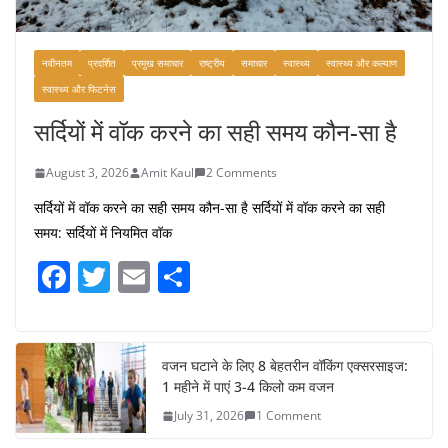
नवीनतम
प्रदर्शित
प्रमुख समाचार
राष्ट्रीय
समाचार
स्वास्थ्य
स्वास्थ्य और कल्याण
स्वास्थ्य और फिटनेस
सर्दियों में वॉक करने का सही समय कौन-सा है
August 3, 2026
Amit Kaul
2 Comments
सर्दियों में वॉक करने का सही समय कौन-सा है सर्दियों में वॉक करने का सही
समय: सर्दियों में नियमित वॉक
F
T
E
S
a
w
m
h
c
itt
ai
ar
e
er
l
e
वजन घटाने के लिए 8 बेहतरीन वॉकिंग एक्सरसाइज:
1 महीने में पाएं 3-4 किलो कम वजन
b
July 31, 2026
1 Comment
o