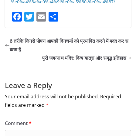
%e0%a4%8a%e0%a4%9f%e0%a5%80-%e0%a4%87/
F
T
E
S
a
w
m
h
c
itt
ai
ar
6 तरीके जिनसे पोषण आपकी दिनचर्या को प्रभावित करने में मदद कर स
e
er
l
e
कता है
b
पुरी जगन्नाथ मंदिर: दिव्य यात्रा और समृद्ध इतिहास
o
o
k
Leave a Reply
Your email address will not be published.
Required
fields are marked
*
Comment
*