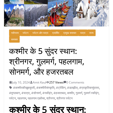
नवीनतम
पर्यटन
पर्यटन और यात्रा
प्रदर्शित
प्रमुख समाचार
यात्रा
राज्य
समाचार
कश्मीर के 5 सुंदर स्थान:
श्रीनगर, गुलमर्ग, पहलगाम,
सोनमर्ग, और हजरतबल
July 10, 2024
Amit Kaul
257 Views
0 Comments
#कश्मीरकीखूबसूरती
,
#कश्मीरीसंस्कृति
,
#ट्रेकिंग
,
#डलझील
,
#प्राकृतिकसुंदरता
,
#मुगलबाग
,
#यात्रा
,
#सोनमर्ग
,
#स्कीइंग
,
#हजरतबल
,
कश्मीर
,
गुलमर्ग
,
गुलमर्ग स्कीइंग
,
पर्यटन
,
पहलगाम
,
पहलगाम एडवेंचर
,
श्रीनगर
,
श्रीनगर पर्यटन
कश्मीर के 5 सुंदर स्थान: