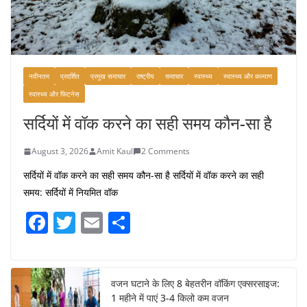
नवीनतम
प्रदर्शित
प्रमुख समाचार
राष्ट्रीय
समाचार
स्वास्थ्य
स्वास्थ्य और कल्याण
स्वास्थ्य और फिटनेस
सर्दियों में वॉक करने का सही समय कौन-सा है
August 3, 2026
Amit Kaul
2 Comments
सर्दियों में वॉक करने का सही समय कौन-सा है सर्दियों में वॉक करने का सही
समय: सर्दियों में नियमित वॉक
F
T
E
S
a
w
m
h
c
itt
ai
ar
e
er
l
e
वजन घटाने के लिए 8 बेहतरीन वॉकिंग एक्सरसाइज:
1 महीने में पाएं 3-4 किलो कम वजन