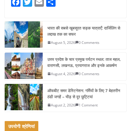
F
T
E
S
a
w
m
h
c
itt
ai
ar
e
er
l
e
भारत की सबसे खूबसूरत सड़क यात्राएँ: दार्जिलिंग से
लद्दाख तक का सफर
b
August 5, 2026
0 Comments
o
o
उत्तर प्रदेश के चार प्रमुख पर्यटन स्थल: ताज महल,
k
वाराणसी, लखनऊ, प्रयागराज और इनके आकर्षण
August 4, 2026
0 Comments
ऑफबीट समर डेस्टिनेशन: गर्मियों के लिए 7 बेहतरीन
ठंडी जगहें – भीड़ से दूर छुट्टियां
August 2, 2026
1 Comment
उपयोगी श्रेणियां