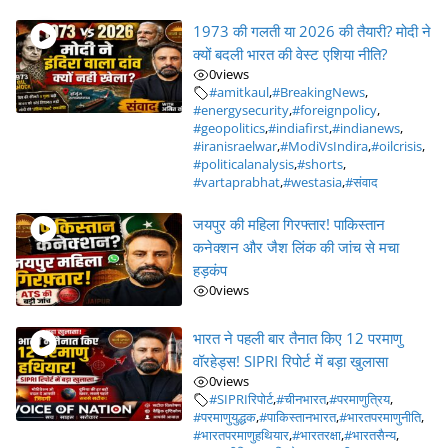
1973 की गलती या 2026 की तैयारी? मोदी ने
क्यों बदली भारत की वेस्ट एशिया नीति?
0
views
#amitkaul
,
#BreakingNews
,
#energysecurity
,
#foreignpolicy
,
#geopolitics
,
#indiafirst
,
#indianews
,
#iranisraelwar
,
#ModiVsIndira
,
#oilcrisis
,
#politicalanalysis
,
#shorts
,
#vartaprabhat
,
#westasia
,
#संवाद
जयपुर की महिला गिरफ्तार! पाकिस्तान
कनेक्शन और जैश लिंक की जांच से मचा
हड़कंप
0
views
भारत ने पहली बार तैनात किए 12 परमाणु
वॉरहेड्स! SIPRI रिपोर्ट में बड़ा खुलासा
0
views
#SIPRIरिपोर्ट
,
#चीनभारत
,
#परमाणुत्रिय
,
#परमाणुयुद्धक
,
#पाकिस्तानभारत
,
#भारतपरमाणुनीति
,
#भारतपरमाणुहथियार
,
#भारतरक्षा
,
#भारतसैन्य
,