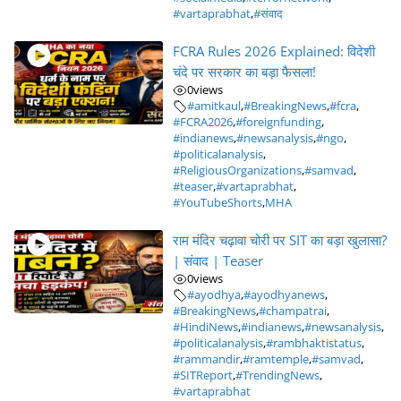
#vartaprabhat
,
#संवाद
FCRA Rules 2026 Explained: विदेशी
चंदे पर सरकार का बड़ा फैसला!
0
views
#amitkaul
,
#BreakingNews
,
#fcra
,
#FCRA2026
,
#foreignfunding
,
#indianews
,
#newsanalysis
,
#ngo
,
#politicalanalysis
,
#ReligiousOrganizations
,
#samvad
,
#teaser
,
#vartaprabhat
,
#YouTubeShorts
,
MHA
राम मंदिर चढ़ावा चोरी पर SIT का बड़ा खुलासा?
| संवाद | Teaser
0
views
#ayodhya
,
#ayodhyanews
,
#BreakingNews
,
#champatrai
,
#HindiNews
,
#indianews
,
#newsanalysis
,
#politicalanalysis
,
#rambhaktistatus
,
#rammandir
,
#ramtemple
,
#samvad
,
#SITReport
,
#TrendingNews
,
#vartaprabhat