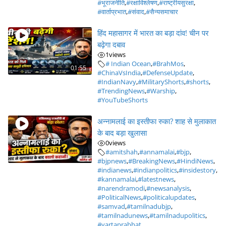
#भूराजनीति
,
#रक्षाविश्लेषण
,
#राष्ट्रीयसुरक्षा
,
#वार्ताप्रभात
,
#संवाद
,
#सैन्यसमाचार
हिंद महासागर में भारत का बड़ा दांव! चीन पर
बढ़ेगा दबाव
1
views
# Indian Ocean
,
#BrahMos
,
01:55
#ChinaVsIndia
,
#DefenseUpdate
,
#IndianNavy
,
#MilitaryShorts
,
#shorts
,
#TrendingNews
,
#Warship
,
#YouTubeShorts
अन्नामलाई का इस्तीफा रुका? शाह से मुलाकात
के बाद बड़ा खुलासा
0
views
#amitshah
,
#annamalai
,
#bjp
,
#bjpnews
,
#BreakingNews
,
#HindiNews
,
#indianews
,
#indianpolitics
,
#insidestory
,
#kannamalai
,
#latestnews
,
#narendramodi
,
#newsanalysis
,
#PoliticalNews
,
#politicalupdates
,
#samvad
,
#tamilnadubjp
,
#tamilnadunews
,
#tamilnadupolitics
,
#vartaprabhat