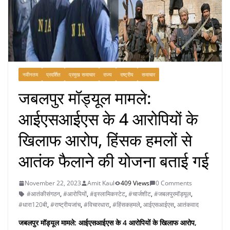
नवीनतम
प्रदर्शित
प्रमुख समाचार
राज्य
राष्ट्रीय
समाचार
जबलपुर मॉड्यूल मामले:
आईएसआईएस के 4 आरोपियों के
खिलाफ आरोप, हिंसक हमलों से
आतंक फैलाने की योजना बताई गई
November 22, 2023
Amit Kaul
409 Views
0 Comments
#आतंकीसंगठन
,
#आरोपियों
,
#इस्लामिकस्टेट
,
#चार्जशीट
,
#जबलपुरमॉड्यूल
,
#धारा120बी
,
#राष्ट्रीयजांच
,
#विचारधारा
,
#हिंसकहमले
,
आईएसआईएस
,
आतंकवाद
जबलपुर मॉड्यूल मामले: आईएसआईएस के 4 आरोपियों के खिलाफ आरोप,