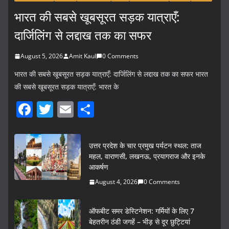
भारत की सबसे खूबसूरत सड़क यात्राएँ:
दार्जिलिंग से लद्दाख तक का सफर
August 5, 2026
Amit Kaul
0 Comments
भारत की सबसे खूबसूरत सड़क यात्राएँ: दार्जिलिंग से लद्दाख तक का सफर भारत
की सबसे खूबसूरत सड़क यात्राएँ: भारत के
F
T
E
S
a
w
m
h
c
itt
ai
ar
उत्तर प्रदेश के चार प्रमुख पर्यटन स्थल: ताज
e
er
l
e
महल, वाराणसी, लखनऊ, प्रयागराज और इनके
आकर्षण
b
August 4, 2026
0 Comments
o
o
ऑफबीट समर डेस्टिनेशन: गर्मियों के लिए 7
k
बेहतरीन ठंडी जगहें – भीड़ से दूर छुट्टियां