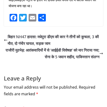
योजना बना रहा था।
F
T
E
S
a
w
m
h
c
itt
ai
ar
बिहार NH47 हादसा: मधेपुरा डीएम की कार ने तीनों को कुचला, 3 की
e
er
l
e
मौत, दो गंभीर घायल, सड़क जाम
b
राजौरी मुठभेड़: आतंकवादियों में से ‘आईईडी विशेषज्ञ’ को मार गिराया गया;
o
सेना के 5 जवान शहीद, पाकिस्तान संलग्न
o
k
Leave a Reply
Your email address will not be published.
Required
fields are marked
*