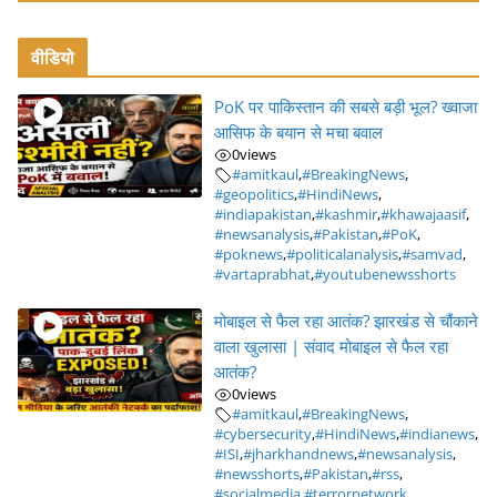
वीडियो
PoK पर पाकिस्तान की सबसे बड़ी भूल? ख्वाजा
आसिफ के बयान से मचा बवाल
0
views
#amitkaul
,
#BreakingNews
,
#geopolitics
,
#HindiNews
,
#indiapakistan
,
#kashmir
,
#khawajaasif
,
#newsanalysis
,
#Pakistan
,
#PoK
,
#poknews
,
#politicalanalysis
,
#samvad
,
#vartaprabhat
,
#youtubenewsshorts
मोबाइल से फैल रहा आतंक? झारखंड से चौंकाने
वाला खुलासा | संवाद मोबाइल से फैल रहा
आतंक?
0
views
#amitkaul
,
#BreakingNews
,
#cybersecurity
,
#HindiNews
,
#indianews
,
#ISI
,
#jharkhandnews
,
#newsanalysis
,
#newsshorts
,
#Pakistan
,
#rss
,
#socialmedia
,
#terrornetwork
,