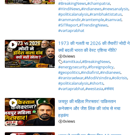
#BreakingNews
,
#champatrai
,
#HindiNews
,
#indianews
,
#newsanalysis
,
#politicalanalysis
,
#rambhaktistatus
,
#rammandir
,
#ramtemple
,
#samvad
,
#SITReport
,
#TrendingNews
,
#vartaprabhat
1973 की गलती या 2026 की तैयारी? मोदी ने
क्यों बदली भारत की वेस्ट एशिया नीति?
0
views
#amitkaul
,
#BreakingNews
,
#energysecurity
,
#foreignpolicy
,
#geopolitics
,
#indiafirst
,
#indianews
,
#iranisraelwar
,
#ModiVsIndira
,
#oilcrisis
,
#politicalanalysis
,
#shorts
,
#vartaprabhat
,
#westasia
,
#संवाद
जयपुर की महिला गिरफ्तार! पाकिस्तान
कनेक्शन और जैश लिंक की जांच से मचा
हड़कंप
0
views