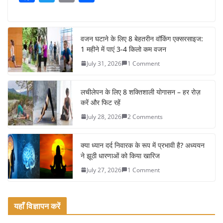
a
w
m
h
c
itt
ai
ar
e
er
l
e
वजन घटाने के लिए 8 बेहतरीन वॉकिंग एक्सरसाइज:
1 महीने में पाएं 3-4 किलो कम वजन
b
July 31, 2026
1 Comment
o
o
लचीलेपन के लिए 8 शक्तिशाली योगासन – हर रोज़
k
करें और फिट रहें
July 28, 2026
2 Comments
क्या ध्यान दर्द निवारक के रूप में प्रभावी है? अध्ययन
ने झूठी धारणाओं को किया खारिज
July 27, 2026
1 Comment
यहाँ विज्ञापन करें