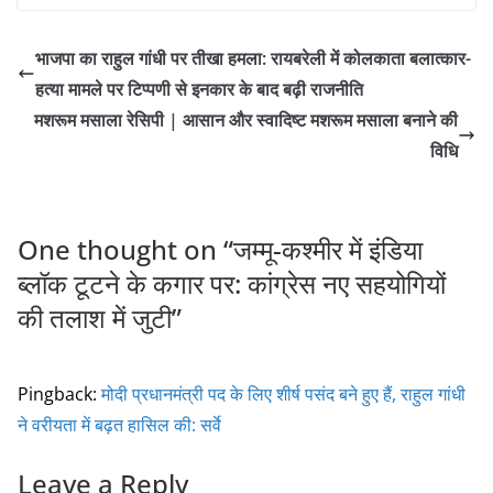
a
w
m
h
c
itt
ai
ar
भाजपा का राहुल गांधी पर तीखा हमला: रायबरेली में कोलकाता बलात्कार-
e
er
l
e
हत्या मामले पर टिप्पणी से इनकार के बाद बढ़ी राजनीति
b
मशरूम मसाला रेसिपी | आसान और स्वादिष्ट मशरूम मसाला बनाने की
o
विधि
o
k
One thought on “
जम्मू-कश्मीर में इंडिया
ब्लॉक टूटने के कगार पर: कांग्रेस नए सहयोगियों
की तलाश में जुटी
”
Pingback:
मोदी प्रधानमंत्री पद के लिए शीर्ष पसंद बने हुए हैं, राहुल गांधी
ने वरीयता में बढ़त हासिल की: सर्वे
Leave a Reply