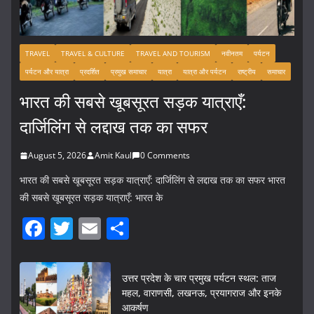
TRAVEL
TRAVEL & CULTURE
TRAVEL AND TOURISM
नवीनतम
पर्यटन
पर्यटन और यात्रा
प्रदर्शित
प्रमुख समाचार
यात्रा
यात्रा और पर्यटन
राष्ट्रीय
समाचार
भारत की सबसे खूबसूरत सड़क यात्राएँ:
दार्जिलिंग से लद्दाख तक का सफर
August 5, 2026
Amit Kaul
0 Comments
भारत की सबसे खूबसूरत सड़क यात्राएँ: दार्जिलिंग से लद्दाख तक का सफर भारत
की सबसे खूबसूरत सड़क यात्राएँ: भारत के
F
T
E
S
a
w
m
h
c
itt
ai
ar
उत्तर प्रदेश के चार प्रमुख पर्यटन स्थल: ताज
e
er
l
e
महल, वाराणसी, लखनऊ, प्रयागराज और इनके
आकर्षण