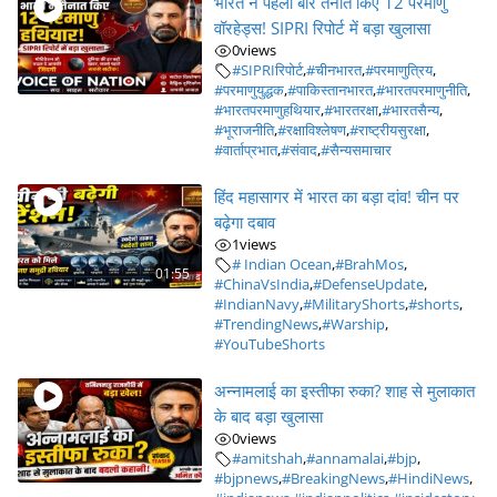
भारत ने पहली बार तैनात किए 12 परमाणु
वॉरहेड्स! SIPRI रिपोर्ट में बड़ा खुलासा
0
views
#SIPRIरिपोर्ट
,
#चीनभारत
,
#परमाणुत्रिय
,
#परमाणुयुद्धक
,
#पाकिस्तानभारत
,
#भारतपरमाणुनीति
,
#भारतपरमाणुहथियार
,
#भारतरक्षा
,
#भारतसैन्य
,
#भूराजनीति
,
#रक्षाविश्लेषण
,
#राष्ट्रीयसुरक्षा
,
#वार्ताप्रभात
,
#संवाद
,
#सैन्यसमाचार
हिंद महासागर में भारत का बड़ा दांव! चीन पर
बढ़ेगा दबाव
1
views
# Indian Ocean
,
#BrahMos
,
01:55
#ChinaVsIndia
,
#DefenseUpdate
,
#IndianNavy
,
#MilitaryShorts
,
#shorts
,
#TrendingNews
,
#Warship
,
#YouTubeShorts
अन्नामलाई का इस्तीफा रुका? शाह से मुलाकात
के बाद बड़ा खुलासा
0
views
#amitshah
,
#annamalai
,
#bjp
,
#bjpnews
,
#BreakingNews
,
#HindiNews
,