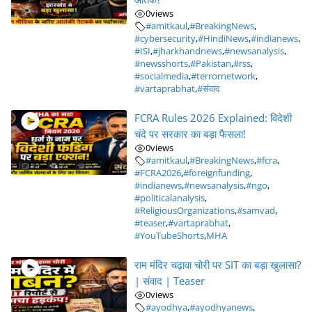
0
views
#amitkaul
,
#BreakingNews
,
#cybersecurity
,
#HindiNews
,
#indianews
,
#ISI
,
#jharkhandnews
,
#newsanalysis
,
#newsshorts
,
#Pakistan
,
#rss
,
#socialmedia
,
#terrornetwork
,
#vartaprabhat
,
#संवाद
FCRA Rules 2026 Explained: विदेशी
चंदे पर सरकार का बड़ा फैसला!
0
views
#amitkaul
,
#BreakingNews
,
#fcra
,
#FCRA2026
,
#foreignfunding
,
#indianews
,
#newsanalysis
,
#ngo
,
#politicalanalysis
,
#ReligiousOrganizations
,
#samvad
,
#teaser
,
#vartaprabhat
,
#YouTubeShorts
,
MHA
राम मंदिर चढ़ावा चोरी पर SIT का बड़ा खुलासा?
| संवाद | Teaser
0
views
#ayodhya
,
#ayodhyanews
,