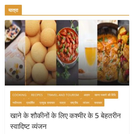
यात्रा
COOKING
RECIPES
TRAVEL AND TOURISM
आहार
खाना पकाने की विधि
नवीनतम
प्रदर्शित
प्रमुख समाचार
यात्रा
राष्ट्रीय
व्यंजन
समाचार
खाने के शौकीनों के लिए कश्मीर के 5 बेहतरीन
स्वादिष्ट व्यंजन