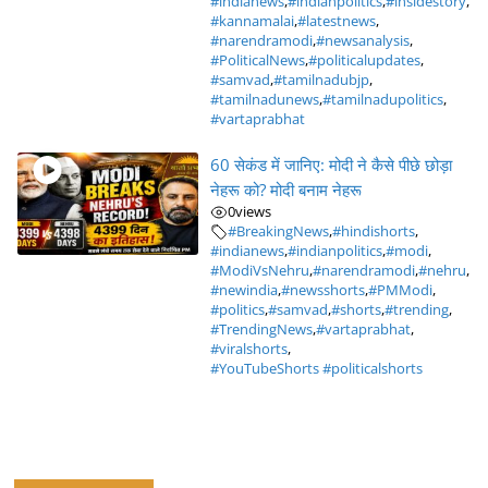
#indianews
,
#indianpolitics
,
#insidestory
,
#kannamalai
,
#latestnews
,
#narendramodi
,
#newsanalysis
,
#PoliticalNews
,
#politicalupdates
,
#samvad
,
#tamilnadubjp
,
#tamilnadunews
,
#tamilnadupolitics
,
#vartaprabhat
60 सेकंड में जानिए: मोदी ने कैसे पीछे छोड़ा
नेहरू को? मोदी बनाम नेहरू
0
views
#BreakingNews
,
#hindishorts
,
#indianews
,
#indianpolitics
,
#modi
,
#ModiVsNehru
,
#narendramodi
,
#nehru
,
#newindia
,
#newsshorts
,
#PMModi
,
#politics
,
#samvad
,
#shorts
,
#trending
,
#TrendingNews
,
#vartaprabhat
,
#viralshorts
,
#YouTubeShorts #politicalshorts