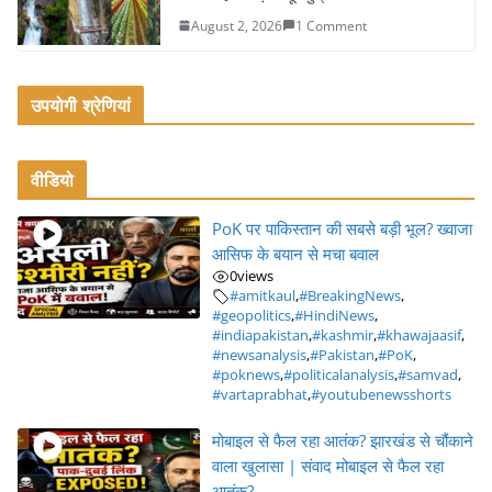
August 2, 2026
1 Comment
उपयोगी श्रेणियां
वीडियो
PoK पर पाकिस्तान की सबसे बड़ी भूल? ख्वाजा
आसिफ के बयान से मचा बवाल
0
views
#amitkaul
,
#BreakingNews
,
#geopolitics
,
#HindiNews
,
#indiapakistan
,
#kashmir
,
#khawajaasif
,
#newsanalysis
,
#Pakistan
,
#PoK
,
#poknews
,
#politicalanalysis
,
#samvad
,
#vartaprabhat
,
#youtubenewsshorts
मोबाइल से फैल रहा आतंक? झारखंड से चौंकाने
वाला खुलासा | संवाद मोबाइल से फैल रहा
आतंक?