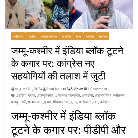
नवीनतम
प्रदर्शित
प्रमुख समाचार
राजनीति
राज्य
राष्ट्रीय
समाचार
जम्मू-कश्मीर में इंडिया ब्लॉक टूटने
के कगार पर: कांग्रेस नए
सहयोगियों की तलाश में जुटी
August 21, 2024
Amit Kaul
245 Views
1 Comment
#इंडिया_ब्लॉक
,
#जम्मूकश्मीर
,
#नेशनल_कॉन्फ्रेंस
,
#पीडीपी
,
#राजनीतिक_समीकरण
,
#राहुलगांधी
,
#लोकसभा_चुनाव
,
#विधानसभा_चुनाव
,
#सियासी_खेल
,
कांग्रेस
जम्मू-कश्मीर में इंडिया ब्लॉक
टूटने के कगार पर: पीडीपी और