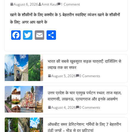
August 6, 2026
Amit Kaul
1 Comment
खाने के शौकीनों के लिए कश्मीर के 5 बेहतरीन स्वादिष्ट व्यंजन खाने के शौकीनों
के लिए: अगर आप खाने के
F
T
E
S
a
w
m
h
c
itt
ai
ar
e
er
l
e
भारत की सबसे खूबसूरत सड़क यात्राएँ: दार्जिलिंग से
लद्दाख तक का सफर
b
August 5, 2026
0 Comments
o
o
उत्तर प्रदेश के चार प्रमुख पर्यटन स्थल: ताज महल,
k
वाराणसी, लखनऊ, प्रयागराज और इनके आकर्षण
August 4, 2026
0 Comments
ऑफबीट समर डेस्टिनेशन: गर्मियों के लिए 7 बेहतरीन
ठंडी जगहें – भीड़ से दूर छुट्टियां