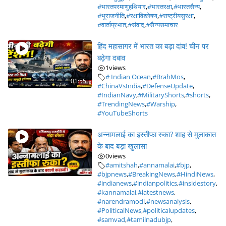
#भारतपरमाणुहथियार
,
#भारतरक्षा
,
#भारतसैन्य
,
#भूराजनीति
,
#रक्षाविश्लेषण
,
#राष्ट्रीयसुरक्षा
,
#वार्ताप्रभात
,
#संवाद
,
#सैन्यसमाचार
हिंद महासागर में भारत का बड़ा दांव! चीन पर
बढ़ेगा दबाव
1
views
# Indian Ocean
,
#BrahMos
,
01:55
#ChinaVsIndia
,
#DefenseUpdate
,
#IndianNavy
,
#MilitaryShorts
,
#shorts
,
#TrendingNews
,
#Warship
,
#YouTubeShorts
अन्नामलाई का इस्तीफा रुका? शाह से मुलाकात
के बाद बड़ा खुलासा
0
views
#amitshah
,
#annamalai
,
#bjp
,
#bjpnews
,
#BreakingNews
,
#HindiNews
,
#indianews
,
#indianpolitics
,
#insidestory
,
#kannamalai
,
#latestnews
,
#narendramodi
,
#newsanalysis
,
#PoliticalNews
,
#politicalupdates
,
#samvad
,
#tamilnadubjp
,