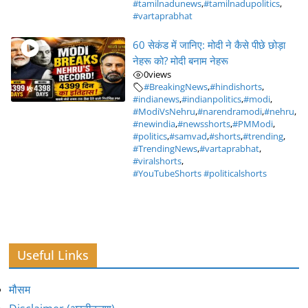
#tamilnadunews
,
#tamilnadupolitics
,
#vartaprabhat
60 सेकंड में जानिए: मोदी ने कैसे पीछे छोड़ा
नेहरू को? मोदी बनाम नेहरू
0
views
#BreakingNews
,
#hindishorts
,
#indianews
,
#indianpolitics
,
#modi
,
#ModiVsNehru
,
#narendramodi
,
#nehru
,
#newindia
,
#newsshorts
,
#PMModi
,
#politics
,
#samvad
,
#shorts
,
#trending
,
#TrendingNews
,
#vartaprabhat
,
#viralshorts
,
#YouTubeShorts #politicalshorts
Useful Links
मौसम