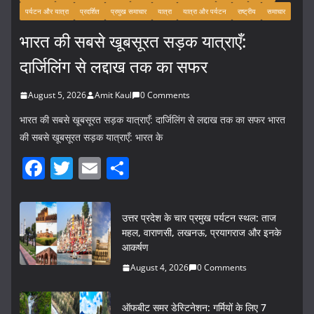
पर्यटन और यात्रा
प्रदर्शित
प्रमुख समाचार
यात्रा
यात्रा और पर्यटन
राष्ट्रीय
समाचार
भारत की सबसे खूबसूरत सड़क यात्राएँ:
दार्जिलिंग से लद्दाख तक का सफर
August 5, 2026
Amit Kaul
0 Comments
भारत की सबसे खूबसूरत सड़क यात्राएँ: दार्जिलिंग से लद्दाख तक का सफर भारत
की सबसे खूबसूरत सड़क यात्राएँ: भारत के
F
T
E
S
a
w
m
h
c
itt
ai
ar
उत्तर प्रदेश के चार प्रमुख पर्यटन स्थल: ताज
e
er
l
e
महल, वाराणसी, लखनऊ, प्रयागराज और इनके
आकर्षण
b
August 4, 2026
0 Comments
o
o
ऑफबीट समर डेस्टिनेशन: गर्मियों के लिए 7