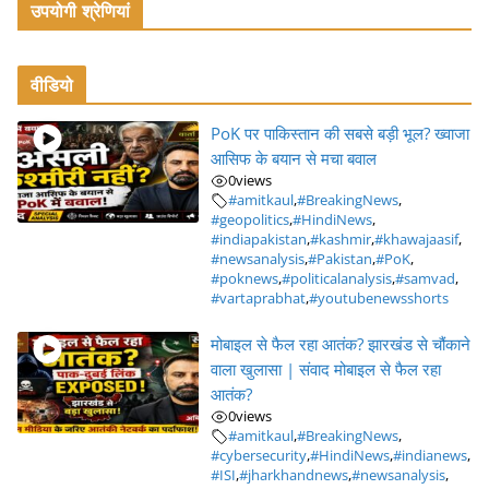
उपयोगी श्रेणियां
वीडियो
PoK पर पाकिस्तान की सबसे बड़ी भूल? ख्वाजा
आसिफ के बयान से मचा बवाल
0
views
#amitkaul
,
#BreakingNews
,
#geopolitics
,
#HindiNews
,
#indiapakistan
,
#kashmir
,
#khawajaasif
,
#newsanalysis
,
#Pakistan
,
#PoK
,
#poknews
,
#politicalanalysis
,
#samvad
,
#vartaprabhat
,
#youtubenewsshorts
मोबाइल से फैल रहा आतंक? झारखंड से चौंकाने
वाला खुलासा | संवाद मोबाइल से फैल रहा
आतंक?
0
views
#amitkaul
,
#BreakingNews
,
#cybersecurity
,
#HindiNews
,
#indianews
,
#ISI
,
#jharkhandnews
,
#newsanalysis
,