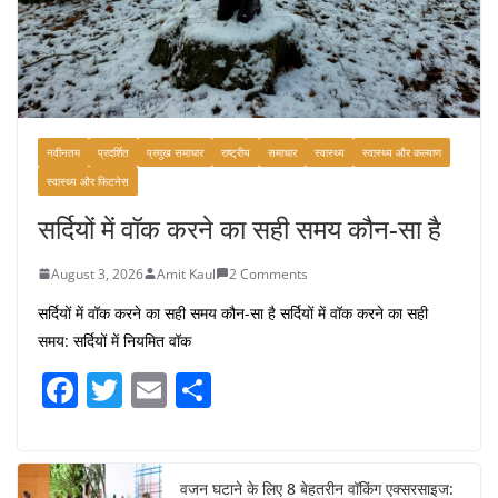
नवीनतम
प्रदर्शित
प्रमुख समाचार
राष्ट्रीय
समाचार
स्वास्थ्य
स्वास्थ्य और कल्याण
स्वास्थ्य और फिटनेस
सर्दियों में वॉक करने का सही समय कौन-सा है
August 3, 2026
Amit Kaul
2 Comments
सर्दियों में वॉक करने का सही समय कौन-सा है सर्दियों में वॉक करने का सही
समय: सर्दियों में नियमित वॉक
F
T
E
S
a
w
m
h
c
itt
ai
ar
e
er
l
e
वजन घटाने के लिए 8 बेहतरीन वॉकिंग एक्सरसाइज: