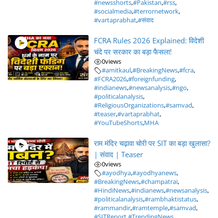
#newsshorts
,
#Pakistan
,
#rss
,
#socialmedia
,
#terrornetwork
,
#vartaprabhat
,
#संवाद
FCRA Rules 2026 Explained: विदेशी
चंदे पर सरकार का बड़ा फैसला!
0
views
#amitkaul
,
#BreakingNews
,
#fcra
,
#FCRA2026
,
#foreignfunding
,
#indianews
,
#newsanalysis
,
#ngo
,
#politicalanalysis
,
#ReligiousOrganizations
,
#samvad
,
#teaser
,
#vartaprabhat
,
#YouTubeShorts
,
MHA
राम मंदिर चढ़ावा चोरी पर SIT का बड़ा खुलासा?
| संवाद | Teaser
0
views
#ayodhya
,
#ayodhyanews
,
#BreakingNews
,
#champatrai
,
#HindiNews
,
#indianews
,
#newsanalysis
,
#politicalanalysis
,
#rambhaktistatus
,
#rammandir
,
#ramtemple
,
#samvad
,
#SITReport
,
#TrendingNews
,