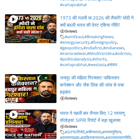
#vartaprabhat
1973 की गलती या 2026 की तैयारी? मोदी ने
क्यों बदली भारत की वेस्ट एशिया नीति?
0
views
#amitkaul
,
#BreakingNews
,
#energysecurity
,
#foreignpolicy
,
#geopolitics
,
#indiafirst
,
#indianews
,
#iranisraelwar
,
#ModiVsIndira
,
#oilcrisis
,
#politicalanalysis
,
#shorts
,
#vartaprabhat
,
#westasia
,
#संवाद
जयपुर की महिला गिरफ्तार! पाकिस्तान
कनेक्शन और जैश लिंक की जांच से मचा
हड़कंप
0
views
भारत ने पहली बार तैनात किए 12 परमाणु
वॉरहेड्स! SIPRI रिपोर्ट में बड़ा खुलासा
0
views
#SIPRIरिपोर्ट
,
#चीनभारत
,
#परमाणुत्रिय
,
#परमाणुयुद्धक
,
#पाकिस्तानभारत
,
#भारतपरमाणुनीति
,