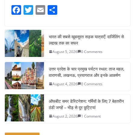
F
T
E
S
a
w
m
h
c
itt
ai
ar
e
er
l
e
भारत की सबसे खूबसूरत सड़क यात्राएँ: दार्जिलिंग से
लद्दाख तक का सफर
b
August 5, 2026
0 Comments
o
o
उत्तर प्रदेश के चार प्रमुख पर्यटन स्थल: ताज महल,
k
वाराणसी, लखनऊ, प्रयागराज और इनके आकर्षण
August 4, 2026
0 Comments
ऑफबीट समर डेस्टिनेशन: गर्मियों के लिए 7 बेहतरीन
ठंडी जगहें – भीड़ से दूर छुट्टियां
August 2, 2026
1 Comment