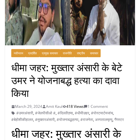
नवीनतम
प्रदर्शित
प्रमुख समाचार
राजनीति
राष्ट्रीय
समाचार
धीमा जहर: मुख्तार अंसारी के बेटे
उमर ने योजनाबद्ध हत्या का दावा
किया
March 29, 2024
Amit Kaul
418 Views
1 Comment
#उमरअंसारी
,
#जेलपीसीओ #
,
#दिल्लीएम्स
,
#धीमीज़हर
,
#पोस्टमार्टमजांच
,
#बेहोशीकीहालत
,
#मुख्तारअंसारी
,
#योजनाबद्धहत्या
,
#राजनेता
,
अस्पतालमृत्यु
,
गैंगस्टर
धीमा जहर: मुख्तार अंसारी के