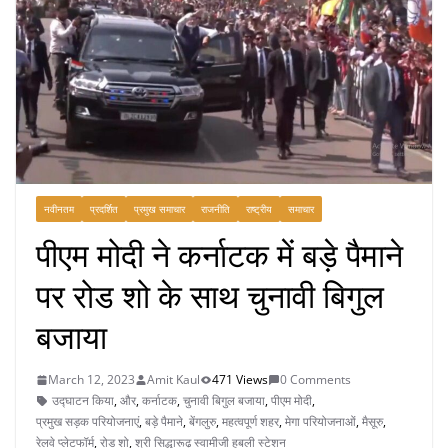
नवीनतम
प्रदर्शित
प्रमुख समाचार
राजनीति
राष्ट्रीय
समाचार
पीएम मोदी ने कर्नाटक में बड़े पैमाने
पर रोड शो के साथ चुनावी बिगुल
बजाया
March 12, 2023
Amit Kaul
471 Views
0 Comments
उद्घाटन किया
,
और
,
कर्नाटक
,
चुनावी बिगुल बजाया
,
पीएम मोदी
,
प्रमुख सड़क परियोजनाएं
,
बड़े पैमाने
,
बेंगलुरु
,
महत्वपूर्ण शहर
,
मेगा परियोजनाओं
,
मैसूरु
,
रेलवे प्लेटफॉर्म
,
रोड शो
,
श्री सिद्धारूढ़ स्वामीजी हुबली स्टेशन