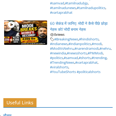
#samvad
,
#tamilnadubjp
,
#tamilnadunews
,
#tamilnadupolitics
,
#vartaprabhat
60 सेकंड में जानिए: मोदी ने कैसे पीछे छोड़ा
नेहरू को? मोदी बनाम नेहरू
0
views
#BreakingNews
,
#hindishorts
,
#indianews
,
#indianpolitics
,
#modi
,
#ModiVsNehru
,
#narendramodi
,
#nehru
,
#newindia
,
#newsshorts
,
#PMModi
,
#politics
,
#samvad
,
#shorts
,
#trending
,
#TrendingNews
,
#vartaprabhat
,
#viralshorts
,
#YouTubeShorts #politicalshorts
Useful Links
मौसम