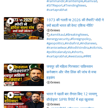
#rammandir
,
#ramtemple
,
#samvad
,
#SITReport
,
#TrendingNews
,
#vartaprabhat
1973 की गलती या 2026 की तैयारी? मोदी ने
क्यों बदली भारत की वेस्ट एशिया नीति?
0
views
#amitkaul
,
#BreakingNews
,
#energysecurity
,
#foreignpolicy
,
#geopolitics
,
#indiafirst
,
#indianews
,
#iranisraelwar
,
#ModiVsIndira
,
#oilcrisis
,
#politicalanalysis
,
#shorts
,
#vartaprabhat
,
#westasia
,
#संवाद
जयपुर की महिला गिरफ्तार! पाकिस्तान
कनेक्शन और जैश लिंक की जांच से मचा
हड़कंप
0
views
भारत ने पहली बार तैनात किए 12 परमाणु
वॉरहेड्स! SIPRI रिपोर्ट में बड़ा खुलासा
0
views