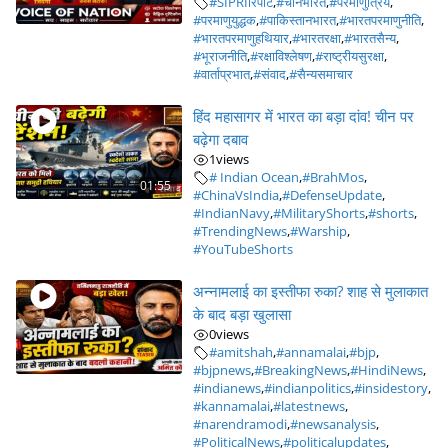
#SIPRIरिपोर्ट
,
#चीनभारत
,
#परमाणुत्रिय
,
#परमाणुयुद्धक
,
#पाकिस्तानभारत
,
#भारतपरमाणुनीति
,
#भारतपरमाणुहथियार
,
#भारतरक्षा
,
#भारतसैन्य
,
#भूराजनीति
,
#रक्षाविश्लेषण
,
#राष्ट्रीयसुरक्षा
,
#वार्ताप्रभात
,
#संवाद
,
#सैन्यसमाचार
हिंद महासागर में भारत का बड़ा दांव! चीन पर
बढ़ेगा दबाव
1
views
# Indian Ocean
,
#BrahMos
,
01:55
#ChinaVsIndia
,
#DefenseUpdate
,
#IndianNavy
,
#MilitaryShorts
,
#shorts
,
#TrendingNews
,
#Warship
,
#YouTubeShorts
अन्नामलाई का इस्तीफा रुका? शाह से मुलाकात
के बाद बड़ा खुलासा
0
views
#amitshah
,
#annamalai
,
#bjp
,
#bjpnews
,
#BreakingNews
,
#HindiNews
,
#indianews
,
#indianpolitics
,
#insidestory
,
#kannamalai
,
#latestnews
,
#narendramodi
,
#newsanalysis
,
#PoliticalNews
,
#politicalupdates
,