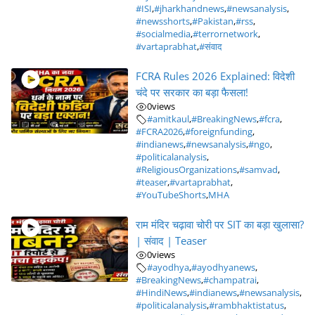
#ISI
,
#jharkhandnews
,
#newsanalysis
,
#newsshorts
,
#Pakistan
,
#rss
,
#socialmedia
,
#terrornetwork
,
#vartaprabhat
,
#संवाद
FCRA Rules 2026 Explained: विदेशी
चंदे पर सरकार का बड़ा फैसला!
0
views
#amitkaul
,
#BreakingNews
,
#fcra
,
#FCRA2026
,
#foreignfunding
,
#indianews
,
#newsanalysis
,
#ngo
,
#politicalanalysis
,
#ReligiousOrganizations
,
#samvad
,
#teaser
,
#vartaprabhat
,
#YouTubeShorts
,
MHA
राम मंदिर चढ़ावा चोरी पर SIT का बड़ा खुलासा?
| संवाद | Teaser
0
views
#ayodhya
,
#ayodhyanews
,
#BreakingNews
,
#champatrai
,
#HindiNews
,
#indianews
,
#newsanalysis
,
#politicalanalysis
,
#rambhaktistatus
,