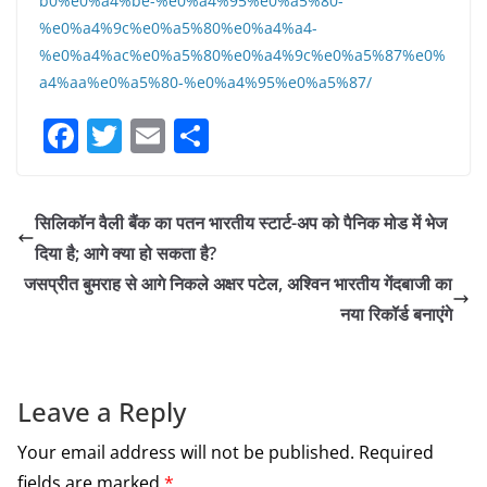
b0%e0%a4%be-%e0%a4%95%e0%a5%80-
%e0%a4%9c%e0%a5%80%e0%a4%a4-
%e0%a4%ac%e0%a5%80%e0%a4%9c%e0%a5%87%e0%
a4%aa%e0%a5%80-%e0%a4%95%e0%a5%87/
F
T
E
S
a
w
m
h
c
itt
ai
ar
सिलिकॉन वैली बैंक का पतन भारतीय स्टार्ट-अप को पैनिक मोड में भेज
e
er
l
e
दिया है; आगे क्या हो सकता है?
b
जसप्रीत बुमराह से आगे निकले अक्षर पटेल, अश्विन भारतीय गेंदबाजी का
o
नया रिकॉर्ड बनाएंगे
o
k
Leave a Reply
Your email address will not be published.
Required
fields are marked
*