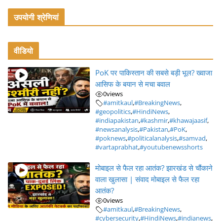
उपयोगी श्रेणियां
वीडियो
PoK पर पाकिस्तान की सबसे बड़ी भूल? ख्वाजा
आसिफ के बयान से मचा बवाल
0
views
#amitkaul
,
#BreakingNews
,
#geopolitics
,
#HindiNews
,
#indiapakistan
,
#kashmir
,
#khawajaasif
,
#newsanalysis
,
#Pakistan
,
#PoK
,
#poknews
,
#politicalanalysis
,
#samvad
,
#vartaprabhat
,
#youtubenewsshorts
मोबाइल से फैल रहा आतंक? झारखंड से चौंकाने
वाला खुलासा | संवाद मोबाइल से फैल रहा
आतंक?
0
views
#amitkaul
,
#BreakingNews
,
#cybersecurity
,
#HindiNews
,
#indianews
,