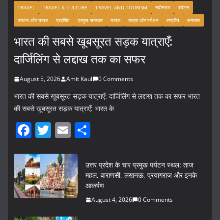
TRAVEL
TRAVEL & CULTURE
TRAVEL AND TOURISM
नवीनतम
पर्यटन
पर्यटन और यात्रा
प्रदर्शित
प्रमुख समाचार
यात्रा
यात्रा और पर्यटन
राष्ट्रीय
समाचार
भारत की सबसे खूबसूरत सड़क यात्राएँ:
दार्जिलिंग से लद्दाख तक का सफर
August 5, 2026
Amit Kaul
0 Comments
भारत की सबसे खूबसूरत सड़क यात्राएँ: दार्जिलिंग से लद्दाख तक का सफर भारत
की सबसे खूबसूरत सड़क यात्राएँ: भारत के
F
T
E
S
a
w
m
h
c
itt
ai
ar
उत्तर प्रदेश के चार प्रमुख पर्यटन स्थल: ताज
e
er
l
e
महल, वाराणसी, लखनऊ, प्रयागराज और इनके
आकर्षण
b
August 4, 2026
0 Comments
o