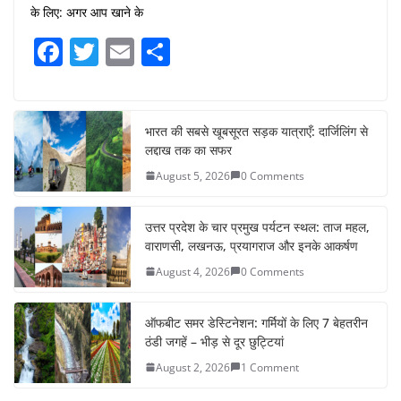
के लिए: अगर आप खाने के
F
T
E
S
a
w
m
h
c
itt
ai
ar
e
er
l
e
भारत की सबसे खूबसूरत सड़क यात्राएँ: दार्जिलिंग से
लद्दाख तक का सफर
b
August 5, 2026
0 Comments
o
o
उत्तर प्रदेश के चार प्रमुख पर्यटन स्थल: ताज महल,
k
वाराणसी, लखनऊ, प्रयागराज और इनके आकर्षण
August 4, 2026
0 Comments
ऑफबीट समर डेस्टिनेशन: गर्मियों के लिए 7 बेहतरीन
ठंडी जगहें – भीड़ से दूर छुट्टियां
August 2, 2026
1 Comment