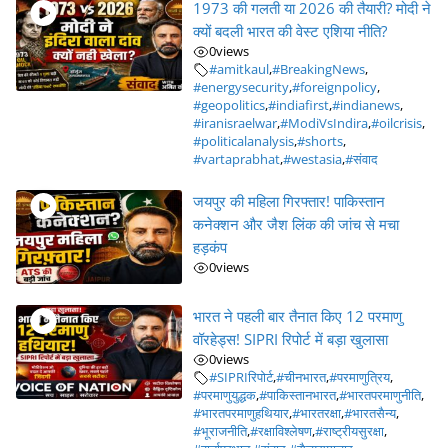
1973 की गलती या 2026 की तैयारी? मोदी ने
क्यों बदली भारत की वेस्ट एशिया नीति?
0
views
#amitkaul
,
#BreakingNews
,
#energysecurity
,
#foreignpolicy
,
#geopolitics
,
#indiafirst
,
#indianews
,
#iranisraelwar
,
#ModiVsIndira
,
#oilcrisis
,
#politicalanalysis
,
#shorts
,
#vartaprabhat
,
#westasia
,
#संवाद
जयपुर की महिला गिरफ्तार! पाकिस्तान
कनेक्शन और जैश लिंक की जांच से मचा
हड़कंप
0
views
भारत ने पहली बार तैनात किए 12 परमाणु
वॉरहेड्स! SIPRI रिपोर्ट में बड़ा खुलासा
0
views
#SIPRIरिपोर्ट
,
#चीनभारत
,
#परमाणुत्रिय
,
#परमाणुयुद्धक
,
#पाकिस्तानभारत
,
#भारतपरमाणुनीति
,
#भारतपरमाणुहथियार
,
#भारतरक्षा
,
#भारतसैन्य
,
#भूराजनीति
,
#रक्षाविश्लेषण
,
#राष्ट्रीयसुरक्षा
,