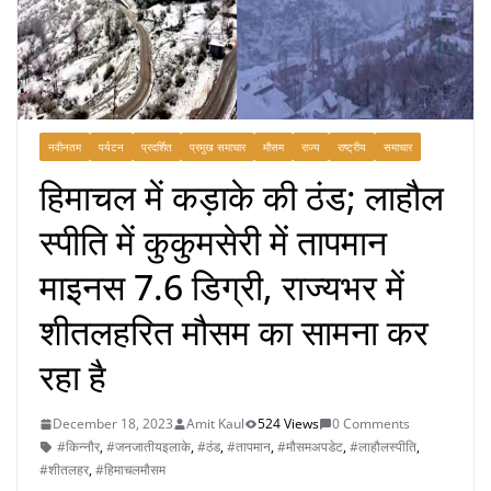
नवीनतम
पर्यटन
प्रदर्शित
प्रमुख समाचार
मौसम
राज्य
राष्ट्रीय
समाचार
हिमाचल में कड़ाके की ठंड; लाहौल
स्पीति में कुकुमसेरी में तापमान
माइनस 7.6 डिग्री, राज्यभर में
शीतलहरित मौसम का सामना कर
रहा है
December 18, 2023
Amit Kaul
524 Views
0 Comments
#किन्नौर
,
#जनजातीयइलाके
,
#ठंड
,
#तापमान
,
#मौसमअपडेट
,
#लाहौलस्पीति
,
#शीतलहर
,
#हिमाचलमौसम