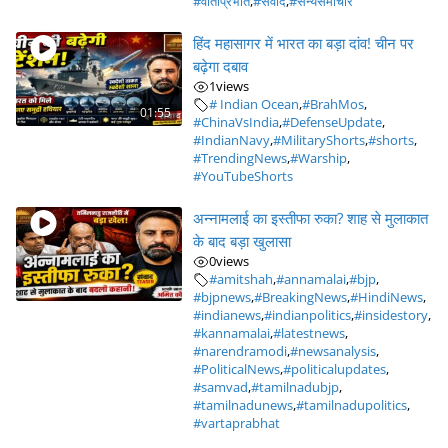
#वार्ताप्रभात
,
#संवाद
,
#सैन्यसमाचार
हिंद महासागर में भारत का बड़ा दांव! चीन पर
बढ़ेगा दबाव
1
views
# Indian Ocean
,
#BrahMos
,
01:55
#ChinaVsIndia
,
#DefenseUpdate
,
#IndianNavy
,
#MilitaryShorts
,
#shorts
,
#TrendingNews
,
#Warship
,
#YouTubeShorts
अन्नामलाई का इस्तीफा रुका? शाह से मुलाकात
के बाद बड़ा खुलासा
0
views
#amitshah
,
#annamalai
,
#bjp
,
#bjpnews
,
#BreakingNews
,
#HindiNews
,
#indianews
,
#indianpolitics
,
#insidestory
,
#kannamalai
,
#latestnews
,
#narendramodi
,
#newsanalysis
,
#PoliticalNews
,
#politicalupdates
,
#samvad
,
#tamilnadubjp
,
#tamilnadunews
,
#tamilnadupolitics
,
#vartaprabhat