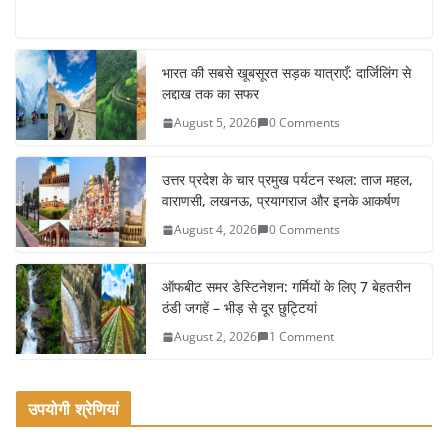
a
w
m
h
c
itt
ai
ar
e
er
l
e
भारत की सबसे खूबसूरत सड़क यात्राएँ: दार्जिलिंग से
लद्दाख तक का सफर
b
August 5, 2026
0 Comments
o
o
उत्तर प्रदेश के चार प्रमुख पर्यटन स्थल: ताज महल,
k
वाराणसी, लखनऊ, प्रयागराज और इनके आकर्षण
August 4, 2026
0 Comments
ऑफबीट समर डेस्टिनेशन: गर्मियों के लिए 7 बेहतरीन
ठंडी जगहें – भीड़ से दूर छुट्टियां
August 2, 2026
1 Comment
उपयोगी श्रेणियां