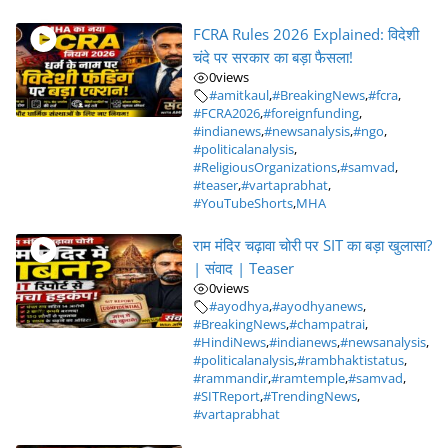
FCRA Rules 2026 Explained: विदेशी
चंदे पर सरकार का बड़ा फैसला!
0
views
#amitkaul
,
#BreakingNews
,
#fcra
,
#FCRA2026
,
#foreignfunding
,
#indianews
,
#newsanalysis
,
#ngo
,
#politicalanalysis
,
#ReligiousOrganizations
,
#samvad
,
#teaser
,
#vartaprabhat
,
#YouTubeShorts
,
MHA
राम मंदिर चढ़ावा चोरी पर SIT का बड़ा खुलासा?
| संवाद | Teaser
0
views
#ayodhya
,
#ayodhyanews
,
#BreakingNews
,
#champatrai
,
#HindiNews
,
#indianews
,
#newsanalysis
,
#politicalanalysis
,
#rambhaktistatus
,
#rammandir
,
#ramtemple
,
#samvad
,
#SITReport
,
#TrendingNews
,
#vartaprabhat