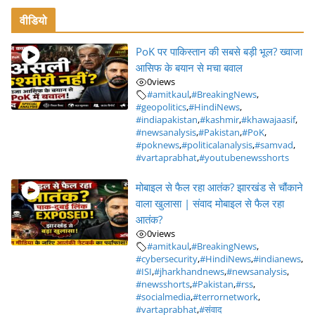
वीडियो
PoK पर पाकिस्तान की सबसे बड़ी भूल? ख्वाजा
आसिफ के बयान से मचा बवाल
0
views
#amitkaul
,
#BreakingNews
,
#geopolitics
,
#HindiNews
,
#indiapakistan
,
#kashmir
,
#khawajaasif
,
#newsanalysis
,
#Pakistan
,
#PoK
,
#poknews
,
#politicalanalysis
,
#samvad
,
#vartaprabhat
,
#youtubenewsshorts
मोबाइल से फैल रहा आतंक? झारखंड से चौंकाने
वाला खुलासा | संवाद मोबाइल से फैल रहा
आतंक?
0
views
#amitkaul
,
#BreakingNews
,
#cybersecurity
,
#HindiNews
,
#indianews
,
#ISI
,
#jharkhandnews
,
#newsanalysis
,
#newsshorts
,
#Pakistan
,
#rss
,
#socialmedia
,
#terrornetwork
,
#vartaprabhat
,
#संवाद