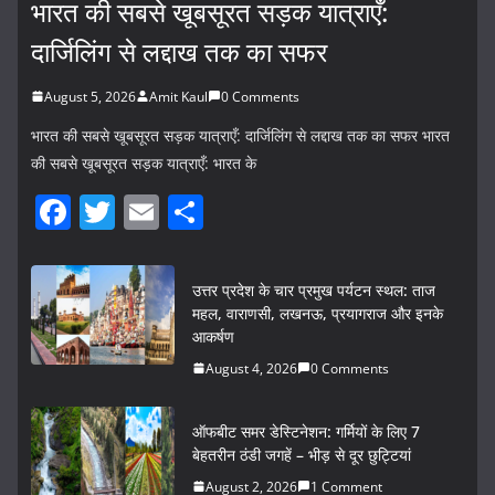
भारत की सबसे खूबसूरत सड़क यात्राएँ:
दार्जिलिंग से लद्दाख तक का सफर
August 5, 2026
Amit Kaul
0 Comments
भारत की सबसे खूबसूरत सड़क यात्राएँ: दार्जिलिंग से लद्दाख तक का सफर भारत
की सबसे खूबसूरत सड़क यात्राएँ: भारत के
F
T
E
S
a
w
m
h
c
itt
ai
ar
उत्तर प्रदेश के चार प्रमुख पर्यटन स्थल: ताज
e
er
l
e
महल, वाराणसी, लखनऊ, प्रयागराज और इनके
आकर्षण
b
August 4, 2026
0 Comments
o
o
ऑफबीट समर डेस्टिनेशन: गर्मियों के लिए 7
k
बेहतरीन ठंडी जगहें – भीड़ से दूर छुट्टियां
August 2, 2026
1 Comment