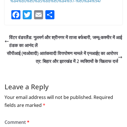
%a4%b0%e0%a5%8d%e0%a4%97-%e0%a4%94/
F
T
E
S
a
w
m
h
c
itt
ai
ar
विंटर वंडरलैंड: गुलमर्ग और श्रीनगर में ताजा बर्फबारी, जम्मू-कश्मीर में आई
e
er
l
e
ठंडक का आनंद लें
b
सीपीआई (माओवादी) आतंकवादी वित्तपोषण मामले में एनआईए का आरोपप
o
त्र: बिहार और झारखंड में 2 व्यक्तियों के खिलाफ दर्ज
o
k
Leave a Reply
Your email address will not be published.
Required
fields are marked
*
Comment
*