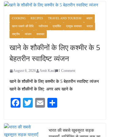
COOKING
RECIPES
TRAVEL AND TOURISM
आहार
खाना पकाने की विधि
नवीनतम
प्रदर्शित
प्रमुख समाचार
यात्रा
राष्ट्रीय
व्यंजन
समाचार
खाने के शौकीनों के लिए कश्मीर के 5
बेहतरीन स्वादिष्ट व्यंजन
August 6, 2026
Amit Kaul
1 Comment
खाने के शौकीनों के लिए कश्मीर के 5 बेहतरीन स्वादिष्ट व्यंजन
खाने के शौकीनों के लिए: अगर आप खाने के
Fa
T
E
S
ce
wi
m
ha
bo
tte
ail
re
ok
r
भारत की सबसे खूबसूरत सड़क
यात्राएँ: दार्जिलिंग से लद्दाख तक का