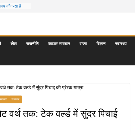
 समय कौन-सा है
स जो आपकी
र के 5 बेहतरीन
त्राएँ: दार्जिलिंग
ी
खेल
राजनीति
व्यापार समाचार
राज्य
विज्ञान
स्वास्थ्य
र्यटन स्थल: ताज
यागराज और इनके
 समाचार
समाचार
 वर्थ तक: टेक वर्ल्ड में सुंदर पिचाई