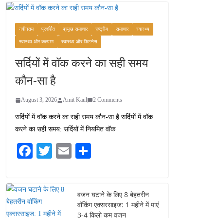
कश्मीर यात्रा गाइड:
प्राकृतिक सुंदरता और
स्वादिष्ट भोजन का अनूठा संगम
नवीनतम
प्रदर्शित
प्रमुख समाचार
राष्ट्रीय
समाचार
स्वास्थ्य
August 1, 2026
स्वास्थ्य और कल्याण
स्वास्थ्य और फिटनेस
1 Comment
सर्दियों में वॉक करने का सही समय
वजन घटाने के लिए 8 बेहतरीन
कौन-सा है
वॉकिंग एक्सरसाइज: 1 महीने में
पाएं 3-4 किलो कम वजन
August 3, 2026
Amit Kaul
2 Comments
July 31, 2026
1 Comment
सर्दियों में वॉक करने का सही समय कौन-सा है सर्दियों में वॉक
करने का सही समय: सर्दियों में नियमित वॉक
16 ज़रूरी कीबोर्ड शॉर्टकट्स
जो आपकी उत्पादकता को
Fa
T
E
S
दोगुना कर देंगे
ce
wi
m
ha
August 7, 2026
0 Comments
bo
tte
ail
re
ok
r
वजन घटाने के लिए 8 बेहतरीन
वॉकिंग एक्सरसाइज: 1 महीने में पाएं
3-4 किलो कम वजन