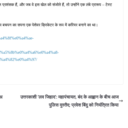
्रशंसक हैं, और जब वे इस खेल को संजोते हैं, तो उन्होंने एक लंबे प्रारूप – टेस्ट
का बचपन का सपना एक पेशेवर क्रिकेटर के रूप में करियर बनाने का था।
0%a4%8f%e0%a4%ae-
%a5%8b%e0%a4%a6%e0%a4%a8-
%a4%82%e0%a4%97/
 अ
उत्तरकाशी ‘लव जिहाद’: महापंचायत, बंद के आह्वान के बीच आज
पुलिस मुस्तैद; प्रवेश बिंदु को नियंत्रित किया