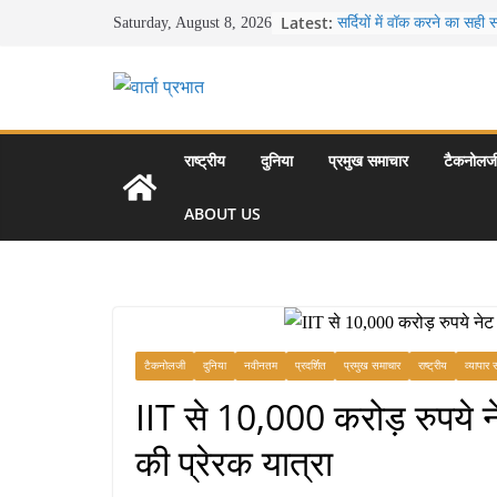
Skip
Latest:
सर्दियों में वॉक करने का सही
Saturday, August 8, 2026
to
16 ज़रूरी कीबोर्ड शॉर्टकट्
उत्पादकता को दोगुना कर देंगे
content
खाने के शौकीनों के लिए कश्मी
स्वादिष्ट व्यंजन
भारत की सबसे खूबसूरत सड़क या
से लद्दाख तक का सफर
राष्ट्रीय
दुनिया
प्रमुख समाचार
टैकनोलज
उत्तर प्रदेश के चार प्रमुख प
महल, वाराणसी, लखनऊ, प्र
ABOUT US
आकर्षण
टैकनोलजी
दुनिया
नवीनतम
प्रदर्शित
प्रमुख समाचार
राष्ट्रीय
व्यापार
IIT से 10,000 करोड़ रुपये नेट
की प्रेरक यात्रा