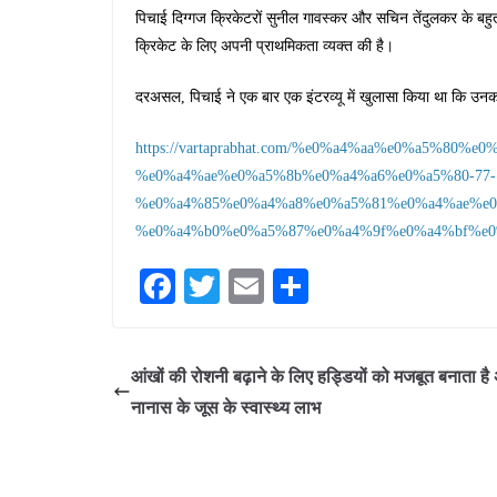
पिचाई दिग्गज क्रिकेटरों सुनील गावस्कर और सचिन तेंदुलकर के बहुत प
क्रिकेट के लिए अपनी प्राथमिकता व्यक्त की है।
दरअसल, पिचाई ने एक बार एक इंटरव्यू में खुलासा किया था कि उन
https://vartaprabhat.com/%e0%a4%aa%e0%a5%80%e
%e0%a4%ae%e0%a5%8b%e0%a4%a6%e0%a5%80-77-
%e0%a4%85%e0%a4%a8%e0%a5%81%e0%a4%ae%e0
%e0%a4%b0%e0%a5%87%e0%a4%9f%e0%a4%bf%e0
Fa
T
E
S
ce
wi
m
ha
bo
tte
ail
re
आंखों की रोशनी बढ़ाने के लिए हड्डियों को मजबूत बनाता है
ok
r
नानास के जूस के स्वास्थ्य लाभ