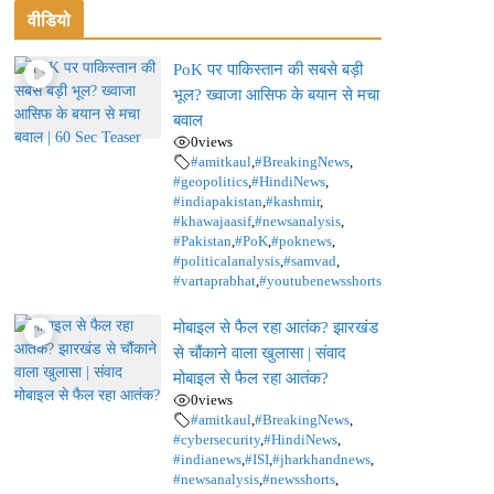
वीडियो
PoK पर पाकिस्तान की सबसे बड़ी
भूल? ख्वाजा आसिफ के बयान से मचा
बवाल
0
views
#amitkaul
,
#BreakingNews
,
#geopolitics
,
#HindiNews
,
#indiapakistan
,
#kashmir
,
#khawajaasif
,
#newsanalysis
,
#Pakistan
,
#PoK
,
#poknews
,
#politicalanalysis
,
#samvad
,
#vartaprabhat
,
#youtubenewsshorts
मोबाइल से फैल रहा आतंक? झारखंड
से चौंकाने वाला खुलासा | संवाद
मोबाइल से फैल रहा आतंक?
0
views
#amitkaul
,
#BreakingNews
,
#cybersecurity
,
#HindiNews
,
#indianews
,
#ISI
,
#jharkhandnews
,
#newsanalysis
,
#newsshorts
,