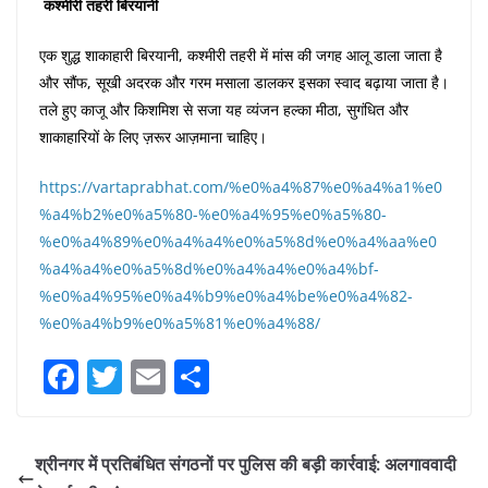
कश्मीरी तहरी बिरयानी
एक शुद्ध शाकाहारी बिरयानी, कश्मीरी तहरी में मांस की जगह आलू डाला जाता है
और सौंफ, सूखी अदरक और गरम मसाला डालकर इसका स्वाद बढ़ाया जाता है।
तले हुए काजू और किशमिश से सजा यह व्यंजन हल्का मीठा, सुगंधित और
शाकाहारियों के लिए ज़रूर आज़माना चाहिए।
https://vartaprabhat.com/%e0%a4%87%e0%a4%a1%e0
%a4%b2%e0%a5%80-%e0%a4%95%e0%a5%80-
%e0%a4%89%e0%a4%a4%e0%a5%8d%e0%a4%aa%e0
%a4%a4%e0%a5%8d%e0%a4%a4%e0%a4%bf-
%e0%a4%95%e0%a4%b9%e0%a4%be%e0%a4%82-
%e0%a4%b9%e0%a5%81%e0%a4%88/
F
T
E
S
a
w
m
h
c
itt
ai
ar
श्रीनगर में प्रतिबंधित संगठनों पर पुलिस की बड़ी कार्रवाई: अलगाववादी
e
er
l
e