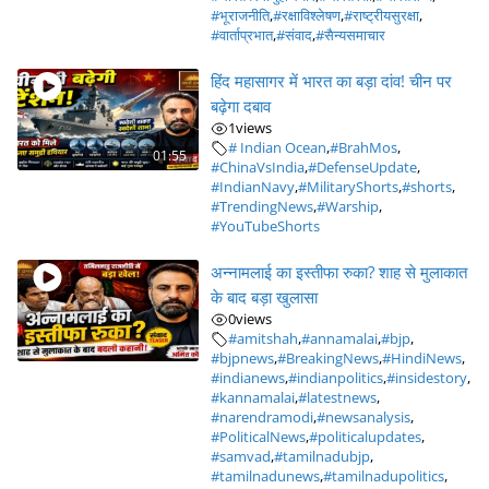
#भूराजनीति
,
#रक्षाविश्लेषण
,
#राष्ट्रीयसुरक्षा
,
#वार्ताप्रभात
,
#संवाद
,
#सैन्यसमाचार
हिंद महासागर में भारत का बड़ा दांव! चीन पर
बढ़ेगा दबाव
1
views
# Indian Ocean
,
#BrahMos
,
01:55
#ChinaVsIndia
,
#DefenseUpdate
,
#IndianNavy
,
#MilitaryShorts
,
#shorts
,
#TrendingNews
,
#Warship
,
#YouTubeShorts
अन्नामलाई का इस्तीफा रुका? शाह से मुलाकात
के बाद बड़ा खुलासा
0
views
#amitshah
,
#annamalai
,
#bjp
,
#bjpnews
,
#BreakingNews
,
#HindiNews
,
#indianews
,
#indianpolitics
,
#insidestory
,
#kannamalai
,
#latestnews
,
#narendramodi
,
#newsanalysis
,
#PoliticalNews
,
#politicalupdates
,
#samvad
,
#tamilnadubjp
,
#tamilnadunews
,
#tamilnadupolitics
,