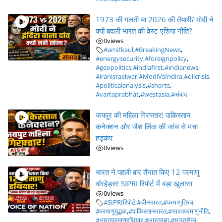
1973 की गलती या 2026 की तैयारी? मोदी ने
क्यों बदली भारत की वेस्ट एशिया नीति?
0
views
#amitkaul
,
#BreakingNews
,
#energysecurity
,
#foreignpolicy
,
#geopolitics
,
#indiafirst
,
#indianews
,
#iranisraelwar
,
#ModiVsIndira
,
#oilcrisis
,
#politicalanalysis
,
#shorts
,
#vartaprabhat
,
#westasia
,
#संवाद
जयपुर की महिला गिरफ्तार! पाकिस्तान
कनेक्शन और जैश लिंक की जांच से मचा
हड़कंप
0
views
भारत ने पहली बार तैनात किए 12 परमाणु
वॉरहेड्स! SIPRI रिपोर्ट में बड़ा खुलासा
0
views
#SIPRIरिपोर्ट
,
#चीनभारत
,
#परमाणुत्रिय
,
#परमाणुयुद्धक
,
#पाकिस्तानभारत
,
#भारतपरमाणुनीति
,
#भारतपरमाणुहथियार
,
#भारतरक्षा
,
#भारतसैन्य
,