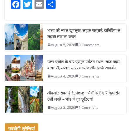
F
T
E
S
a
w
m
h
c
itt
ai
ar
e
er
l
e
भारत की सबसे खूबसूरत सड़क यात्राएँ: दार्जिलिंग से
लद्दाख तक का सफर
b
August 5, 2026
0 Comments
o
o
उत्तर प्रदेश के चार प्रमुख पर्यटन स्थल: ताज महल,
k
वाराणसी, लखनऊ, प्रयागराज और इनके आकर्षण
August 4, 2026
0 Comments
ऑफबीट समर डेस्टिनेशन: गर्मियों के लिए 7 बेहतरीन
ठंडी जगहें – भीड़ से दूर छुट्टियां
August 2, 2026
1 Comment
उपयोगी श्रेणियां