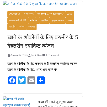
COOKING
RECIPES
TRAVEL AND TOURISM
आहार
खाना पकाने की विधि
नवीनतम
प्रदर्शित
प्रमुख समाचार
यात्रा
राष्ट्रीय
व्यंजन
समाचार
खाने के शौकीनों के लिए कश्मीर के 5
बेहतरीन स्वादिष्ट व्यंजन
August 6, 2026
Amit Kaul
1 Comment
खाने के शौकीनों के लिए कश्मीर के 5 बेहतरीन स्वादिष्ट व्यंजन
खाने के शौकीनों के लिए: अगर आप खाने के
Fa
T
E
S
ce
wi
m
ha
bo
tte
ail
re
ok
r
भारत की सबसे खूबसूरत सड़क
यात्राएँ: दार्जिलिंग से लद्दाख तक का