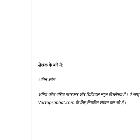
लेखक
के
बारे
में
:
अमित
कौल
अमित
कौल
वरिष्ठ
पत्रकार
और
डिजिटल
न्यूज़
विश्लेषक
हैं।
वे
राष्ट
Vartaprabhat.com
के
लिए
नियमित
लेखन
कर
रहे
हैं।