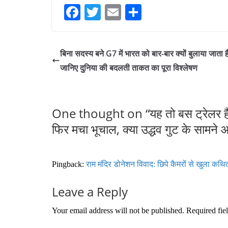
Fa
T
E
S
ce
wi
m
ha
bo
tte
ail
re
बिना सदस्य बने G7 में भारत को बार-बार क्यों बुलाया जाता ह
ok
r
जानिए दुनिया की बदलती ताकत का पूरा विश्लेषण
One thought on “
यह तो बस ट्रेलर है
फिर मचा भूचाल, क्या उद्धव गुट के सामने 
Pingback:
राम मंदिर डोनेशन विवाद: छिपे कैमरों से खुला कथित 
Leave a Reply
Your email address will not be published.
Required fie