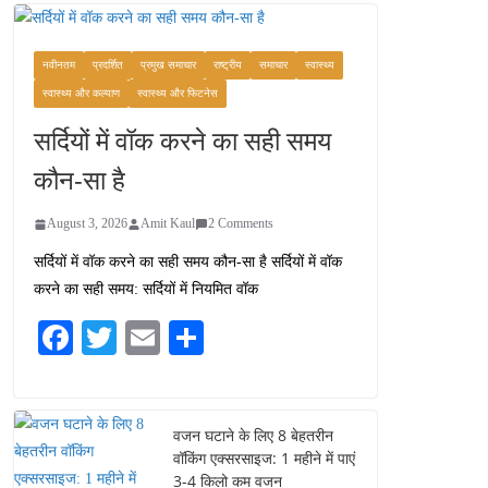
वजन घटाने के लिए 8 बेहतरीन
वॉकिंग एक्सरसाइज: 1 महीने में
पाएं 3-4 किलो कम वजन
नवीनतम
प्रदर्शित
प्रमुख समाचार
राष्ट्रीय
समाचार
स्वास्थ्य
July 31, 2026
1 Comment
स्वास्थ्य और कल्याण
स्वास्थ्य और फिटनेस
सर्दियों में वॉक करने का सही समय
रामेश्वरम यात्रा गाइड: पवित्र
तीर्थ स्थल, दर्शन स्थल और
कौन-सा है
पहुंच मार्ग
July 30, 2026
1 Comment
August 3, 2026
Amit Kaul
2 Comments
सर्दियों में वॉक करने का सही समय कौन-सा है सर्दियों में वॉक
खाने के शौकीनों के लिए
करने का सही समय: सर्दियों में नियमित वॉक
कश्मीर के 5 बेहतरीन स्वादिष्ट
व्यंजन
Fa
T
E
S
August 6, 2026
ce
wi
m
ha
1 Comment
bo
tte
ail
re
ok
r
वजन घटाने के लिए 8 बेहतरीन
वॉकिंग एक्सरसाइज: 1 महीने में पाएं
3-4 किलो कम वजन