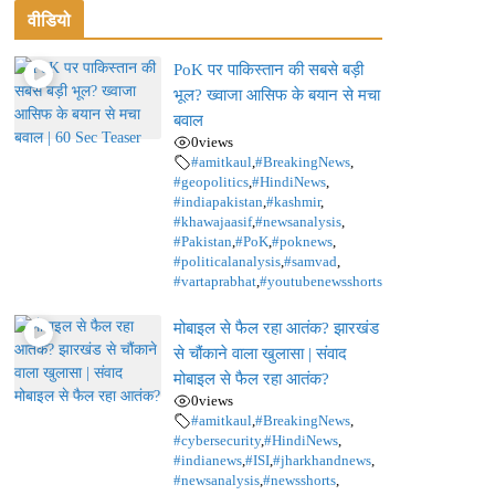
वीडियो
PoK पर पाकिस्तान की सबसे बड़ी
भूल? ख्वाजा आसिफ के बयान से मचा
बवाल
0
views
#amitkaul
,
#BreakingNews
,
#geopolitics
,
#HindiNews
,
#indiapakistan
,
#kashmir
,
#khawajaasif
,
#newsanalysis
,
#Pakistan
,
#PoK
,
#poknews
,
#politicalanalysis
,
#samvad
,
#vartaprabhat
,
#youtubenewsshorts
मोबाइल से फैल रहा आतंक? झारखंड
से चौंकाने वाला खुलासा | संवाद
मोबाइल से फैल रहा आतंक?
0
views
#amitkaul
,
#BreakingNews
,
#cybersecurity
,
#HindiNews
,
#indianews
,
#ISI
,
#jharkhandnews
,
#newsanalysis
,
#newsshorts
,