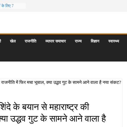
ं के लिए 7
छुट्टियां
के 5 बेहतरीन
राएँ: दार्जिलिंग
यटन स्थल: ताज
ी
खेल
राजनीति
व्यापार समाचार
राज्य
विज्ञान
स्वास्थ्य
गराज और इनके
मय कौन-सा है
ंदे के बयान से महाराष्ट्र की
्या उद्धव गुट के सामने आने वाला है