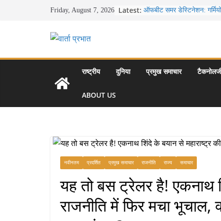
Skip
Latest:
ऑफबीट समर डेस्टिनेशन: गर्मियो
Friday, August 7, 2026
to
बेहतरीन ठंडी जगहें – भीड़ से दूर 
खाने के शौकीनों के लिए कश्मीर 
content
स्वादिष्ट व्यंजन
भारत की सबसे खूबसूरत सड़क यात्
से लद्दाख तक का सफर
उत्तर प्रदेश के चार प्रमुख पर्
राष्ट्रीय
दुनिया
प्रमुख समाचार
टैकनोलज
महल, वाराणसी, लखनऊ, प्रया
आकर्षण
ABOUT US
सर्दियों में वॉक करने का सही स
नवीनतम
प्रदर्शित
प्रमुख समाचार
राजनीति
राज्य
समाचार
यह तो बस ट्रेलर है! एकनाथ शि
राजनीति में फिर मचा भूचाल, क