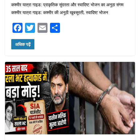
कश्मीर यात्रा गाइड: प्राकृतिक सुंदरता और स्वादिष्ट भोजन का अनूठा संगम
कश्मीर यात्रा गाइड: कश्मीर की अनूठी खूबसूरती, स्वादिष्ट भोजन
F
T
E
S
a
w
m
h
c
itt
ai
ar
अधिक पढ़ें
e
er
l
e
b
o
o
k