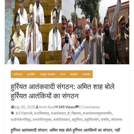
b
o
o
k
नवीनतम
प्रदर्शित
प्रमुख समाचार
राज्य
राष्ट्रीय
समाचार
हुर्रियत आतंकवादी संगठन: अमित शाह बोले
हुर्रियत आतंकियों का संगठन
July 30, 2025
Amit Kaul
349 Views
0 Comments
#370हटाओ
,
#अमितशाह
,
#आतंकवाद_के_खिलाफ
,
#आतंकवादमुक्तकश्मीर
,
#ऑपरेशनसिंदूर
,
#भारतीयसुरक्षा
,
#मोदीसरकार
,
#हुर्रियत
,
#हुर्रियतबैन
,
कश्मीर
,
लोकसभा
हुर्रियत आतंकवादी संगठन: अमित शाह बोले हुर्रियत आतंकियों का संगठन, नहीं