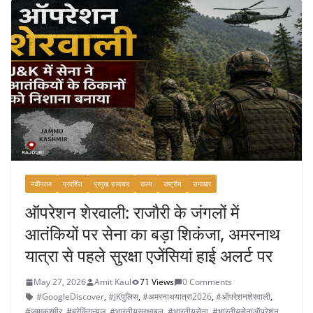
b
o
o
k
नवीनतम
प्रदर्शित
प्रमुख समाचार
राज्य
राष्ट्रीय
समाचार
ऑपरेशन शेरवाली: राजौरी के जंगलों में
आतंकियों पर सेना का बड़ा शिकंजा, अमरनाथ
यात्रा से पहले सुरक्षा एजेंसियां हाई अलर्ट पर
May 27, 2026
Amit Kaul
71 Views
0 Comments
#GoogleDiscover
,
#JKपुलिस
,
#अमरनाथयात्रा2026
,
#ऑपरेशनशेरवाली
,
#जम्मूकश्मीर
,
#ब्रेकिंगन्यूज
,
#भारतीयसुरक्षाबल
,
#भारतीयसेना
,
#भारतीयसेनाऑपरेशन
,