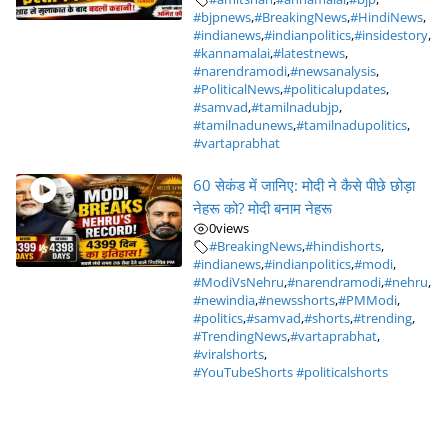
#bjpnews
,
#BreakingNews
,
#HindiNews
,
#indianews
,
#indianpolitics
,
#insidestory
,
#kannamalai
,
#latestnews
,
#narendramodi
,
#newsanalysis
,
#PoliticalNews
,
#politicalupdates
,
#samvad
,
#tamilnadubjp
,
#tamilnadunews
,
#tamilnadupolitics
,
#vartaprabhat
60 सेकंड में जानिए: मोदी ने कैसे पीछे छोड़ा
नेहरू को? मोदी बनाम नेहरू
0
views
#BreakingNews
,
#hindishorts
,
#indianews
,
#indianpolitics
,
#modi
,
#ModiVsNehru
,
#narendramodi
,
#nehru
,
#newindia
,
#newsshorts
,
#PMModi
,
#politics
,
#samvad
,
#shorts
,
#trending
,
#TrendingNews
,
#vartaprabhat
,
#viralshorts
,
#YouTubeShorts #politicalshorts