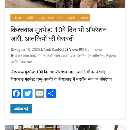
नवीनतम
प्रदर्शित
प्रमुख समाचार
राज्य
राष्ट्रीय
समाचार
किश्तवाड़ मुठभेड़: 10वें दिन भी ऑपरेशन
जारी, आतंकियों की घेराबंदी
August 10, 2025
Amit Kaul
553 Views
3 Comments
#आतंकवादरोधीअभियान
,
#ऑपरेशनअकाल
,
#जम्मूकश्मीर
,
#भारतीयसेना
,
#मुठभेड़
,
कश्मीर
,
किश्तवाड़
किश्तवाड़ मुठभेड़: 10वें दिन भी ऑपरेशन जारी, आतंकियों की घेराबंदी
किश्तवाड़ मुठभेड़: जम्मू-कश्मीर के किश्तवाड़ में भारतीय सेना का ऑपरेशन
F
T
E
S
a
w
m
h
c
itt
ai
ar
अधिक पढ़ें
e
er
l
e