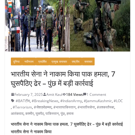
o
k
दुनिया
नवीनतम
प्रदर्शित
प्रमुख समाचार
राष्ट्रीय
समाचार
भारतीय सेना ने नाकाम किया पाक हमला, 7
घुसपैठिए ढेर – पुंछ में बड़ी कार्रवाई
February 7, 2025
Amit Kaul
184 Views
1 Comment
#BATटीम
,
#BreakingNews
,
#IndianArmy
,
#JammuKashmir
,
#LOC
,
#Terrorism
,
#जैशएमोहम्मद
,
#भारतपाकिस्तान
,
#भारतीयसेना
,
#लश्करतैयबा
,
आतंकवाद
,
कश्मीर
,
घुसपैठ
,
पाकिस्तान
,
पुंछ
,
हमास
भारतीय सेना ने नाकाम किया पाक हमला, 7 घुसपैठिए ढेर – पुंछ में बड़ी कार्रवाई
भारतीय सेना ने नाकाम किया