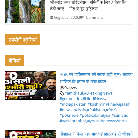
ऑफबीट समर डेस्टिनेशन: गर्मियों के लिए 7 बेहतरीन
ठंडी जगहें – भीड़ से दूर छुट्टियां
August 2, 2026
1 Comment
उपयोगी श्रेणियां
वीडियो
PoK पर पाकिस्तान की सबसे बड़ी भूल? ख्वाजा
आसिफ के बयान से मचा बवाल
0
views
#amitkaul
,
#BreakingNews
,
#geopolitics
,
#HindiNews
,
#indiapakistan
,
#kashmir
,
#khawajaasif
,
#newsanalysis
,
#Pakistan
,
#PoK
,
#poknews
,
#politicalanalysis
,
#samvad
,
#vartaprabhat
,
#youtubenewsshorts
मोबाइल से फैल रहा आतंक? झारखंड से चौंकाने