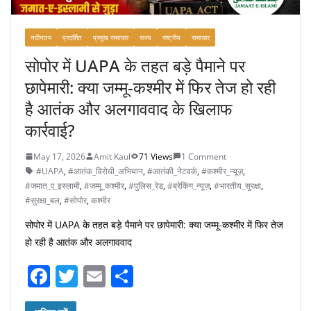
नवीनतम
प्रदर्शित
प्रमुख समाचार
राज्य
राष्ट्रीय
समाचार
सोपोर में UAPA के तहत बड़े पैमाने पर
छापेमारी: क्या जम्मू-कश्मीर में फिर तेज हो रही
है आतंक और अलगाववाद के खिलाफ
कार्रवाई?
May 17, 2026
Amit Kaul
71 Views
1 Comment
#UAPA
,
#आतंक_विरोधी_अभियान
,
#आतंकी_नेटवर्क
,
#कश्मीर_न्यूज़
,
#जमात_ए_इस्लामी
,
#जम्मू_कश्मीर
,
#पुलिस_रेड
,
#ब्रेकिंग_न्यूज़
,
#भारतीय_सुरक्षा
,
#सुरक्षा_बल
,
#सोपोर
,
कश्मीर
सोपोर में UAPA के तहत बड़े पैमाने पर छापेमारी: क्या जम्मू-कश्मीर में फिर तेज
हो रही है आतंक और अलगाववाद
F
T
E
S
a
w
m
h