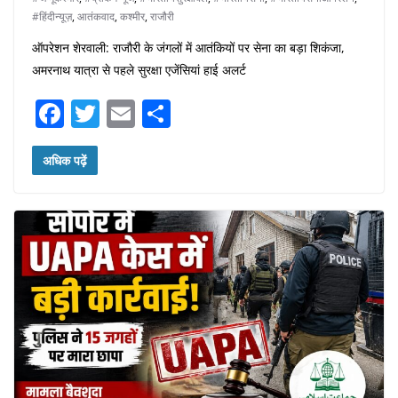
#हिंदीन्यूज़
,
आतंकवाद
,
कश्मीर
,
राजौरी
ऑपरेशन शेरवाली: राजौरी के जंगलों में आतंकियों पर सेना का बड़ा शिकंजा,
अमरनाथ यात्रा से पहले सुरक्षा एजेंसियां हाई अलर्ट
F
T
E
S
a
w
m
h
c
itt
ai
ar
अधिक पढ़ें
e
er
l
e
b
o
o
k