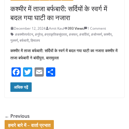
कश्मीर में ताजा बर्फबारी: सर्दियों के स्वर्ग में
बदल गया घाटी का नजारा
December 12, 2024
Amit Kaul
393 Views
1 Comment
#कश्मीरपर्यटन
,
#गुरेज
,
#प्राकृतिकसुंदरता
,
#सफर
,
#सर्दियां
,
#सोनमर्ग
,
कश्मीर
,
गुलमर्ग
,
बर्फबारी
,
हिमालय
कश्मीर में ताजा बर्फबारी: सर्दियों के स्वर्ग में बदल गया घाटी का नजारा कश्मीर में
ताजा बर्फबारी ने बांदीपुरा, बारामुल्ला
F
T
E
S
a
w
m
h
c
itt
ai
ar
अधिक पढ़ें
e
er
l
e
b
o
← Previous
o
हमारे बारे में – वार्ता प्रभात