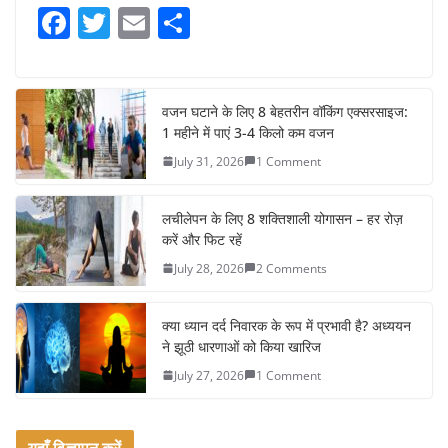
F
T
E
S
a
w
m
h
c
itt
ai
ar
e
er
l
e
वजन घटाने के लिए 8 बेहतरीन वॉकिंग एक्सरसाइज:
1 महीने में पाएं 3-4 किलो कम वजन
b
July 31, 2026
1 Comment
o
o
लचीलेपन के लिए 8 शक्तिशाली योगासन – हर रोज़
k
करें और फिट रहें
July 28, 2026
2 Comments
क्या ध्यान दर्द निवारक के रूप में प्रभावी है? अध्ययन
ने झूठी धारणाओं को किया खारिज
July 27, 2026
1 Comment
यहाँ विज्ञापन करें