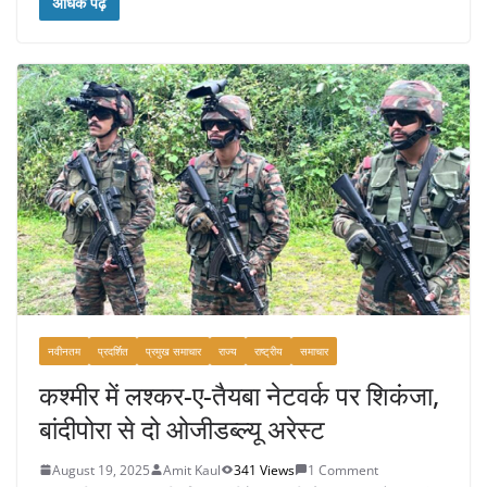
c
itt
ai
ar
अधिक पढ़ें
e
er
l
e
b
o
o
k
नवीनतम
प्रदर्शित
प्रमुख समाचार
राज्य
राष्ट्रीय
समाचार
कश्मीर में लश्कर-ए-तैयबा नेटवर्क पर शिकंजा,
बांदीपोरा से दो ओजीडब्ल्यू अरेस्ट
August 19, 2025
Amit Kaul
341 Views
1 Comment