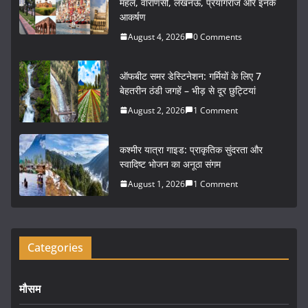
e
er
l
e
महल, वाराणसी, लखनऊ, प्रयागराज और इनके
आकर्षण
b
August 4, 2026
0 Comments
o
o
ऑफबीट समर डेस्टिनेशन: गर्मियों के लिए 7
k
बेहतरीन ठंडी जगहें – भीड़ से दूर छुट्टियां
August 2, 2026
1 Comment
कश्मीर यात्रा गाइड: प्राकृतिक सुंदरता और
स्वादिष्ट भोजन का अनूठा संगम
August 1, 2026
1 Comment
Categories
मौसम