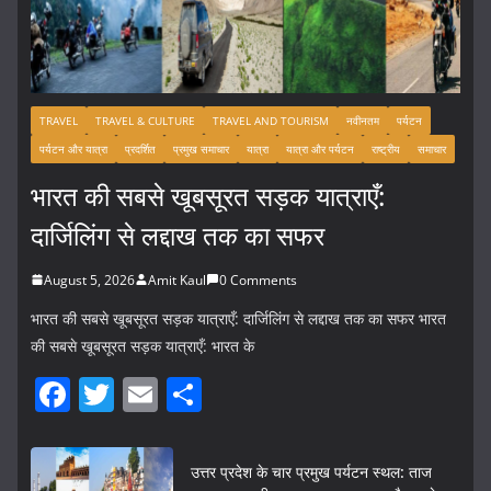
TRAVEL
TRAVEL & CULTURE
TRAVEL AND TOURISM
नवीनतम
पर्यटन
पर्यटन और यात्रा
प्रदर्शित
प्रमुख समाचार
यात्रा
यात्रा और पर्यटन
राष्ट्रीय
समाचार
भारत की सबसे खूबसूरत सड़क यात्राएँ:
दार्जिलिंग से लद्दाख तक का सफर
August 5, 2026
Amit Kaul
0 Comments
भारत की सबसे खूबसूरत सड़क यात्राएँ: दार्जिलिंग से लद्दाख तक का सफर भारत
की सबसे खूबसूरत सड़क यात्राएँ: भारत के
F
T
E
S
a
w
m
h
c
itt
ai
ar
उत्तर प्रदेश के चार प्रमुख पर्यटन स्थल: ताज