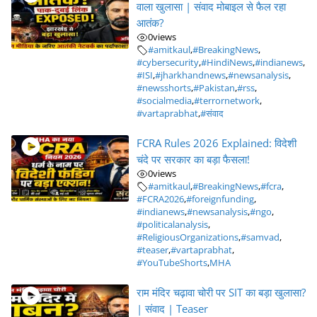
वाला खुलासा | संवाद मोबाइल से फैल रहा
आतंक?
0
views
#amitkaul
,
#BreakingNews
,
#cybersecurity
,
#HindiNews
,
#indianews
,
#ISI
,
#jharkhandnews
,
#newsanalysis
,
#newsshorts
,
#Pakistan
,
#rss
,
#socialmedia
,
#terrornetwork
,
#vartaprabhat
,
#संवाद
FCRA Rules 2026 Explained: विदेशी
चंदे पर सरकार का बड़ा फैसला!
0
views
#amitkaul
,
#BreakingNews
,
#fcra
,
#FCRA2026
,
#foreignfunding
,
#indianews
,
#newsanalysis
,
#ngo
,
#politicalanalysis
,
#ReligiousOrganizations
,
#samvad
,
#teaser
,
#vartaprabhat
,
#YouTubeShorts
,
MHA
राम मंदिर चढ़ावा चोरी पर SIT का बड़ा खुलासा?
| संवाद | Teaser