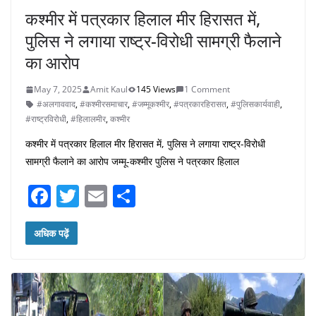
कश्मीर में पत्रकार हिलाल मीर हिरासत में,
पुलिस ने लगाया राष्ट्र-विरोधी सामग्री फैलाने
का आरोप
May 7, 2025
Amit Kaul
145 Views
1 Comment
#अलगाववाद
,
#कश्मीरसमाचार
,
#जम्मूकश्मीर
,
#पत्रकारहिरासत
,
#पुलिसकार्यवाही
,
#राष्ट्रविरोधी
,
#हिलालमीर
,
कश्मीर
कश्मीर में पत्रकार हिलाल मीर हिरासत में, पुलिस ने लगाया राष्ट्र-विरोधी
सामग्री फैलाने का आरोप जम्मू-कश्मीर पुलिस ने पत्रकार हिलाल
F
T
E
S
a
w
m
h
c
itt
ai
ar
अधिक पढ़ें
e
er
l
e
b
o