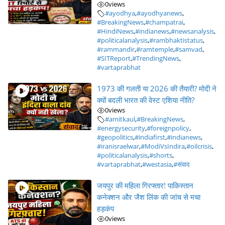
0
views
#ayodhya
,
#ayodhyanews
,
#BreakingNews
,
#champatrai
,
#HindiNews
,
#indianews
,
#newsanalysis
,
#politicalanalysis
,
#rambhaktistatus
,
#rammandir
,
#ramtemple
,
#samvad
,
#SITReport
,
#TrendingNews
,
#vartaprabhat
1973 की गलती या 2026 की तैयारी? मोदी ने
क्यों बदली भारत की वेस्ट एशिया नीति?
0
views
#amitkaul
,
#BreakingNews
,
#energysecurity
,
#foreignpolicy
,
#geopolitics
,
#indiafirst
,
#indianews
,
#iranisraelwar
,
#ModiVsIndira
,
#oilcrisis
,
#politicalanalysis
,
#shorts
,
#vartaprabhat
,
#westasia
,
#संवाद
जयपुर की महिला गिरफ्तार! पाकिस्तान
कनेक्शन और जैश लिंक की जांच से मचा
हड़कंप
0
views