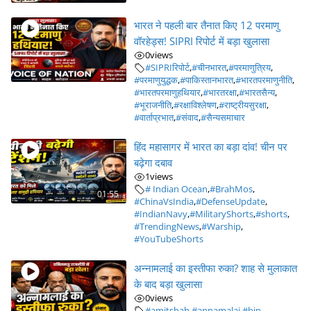
भारत ने पहली बार तैनात किए 12 परमाणु
वॉरहेड्स! SIPRI रिपोर्ट में बड़ा खुलासा
0
views
#SIPRIरिपोर्ट
,
#चीनभारत
,
#परमाणुत्रिय
,
#परमाणुयुद्धक
,
#पाकिस्तानभारत
,
#भारतपरमाणुनीति
,
#भारतपरमाणुहथियार
,
#भारतरक्षा
,
#भारतसैन्य
,
#भूराजनीति
,
#रक्षाविश्लेषण
,
#राष्ट्रीयसुरक्षा
,
#वार्ताप्रभात
,
#संवाद
,
#सैन्यसमाचार
हिंद महासागर में भारत का बड़ा दांव! चीन पर
बढ़ेगा दबाव
1
views
# Indian Ocean
,
#BrahMos
,
01:55
#ChinaVsIndia
,
#DefenseUpdate
,
#IndianNavy
,
#MilitaryShorts
,
#shorts
,
#TrendingNews
,
#Warship
,
#YouTubeShorts
अन्नामलाई का इस्तीफा रुका? शाह से मुलाकात
के बाद बड़ा खुलासा
0
views
#amitshah
,
#annamalai
,
#bjp
,