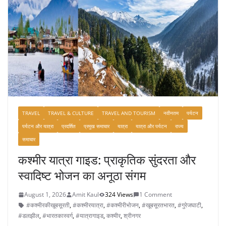
TRAVEL
TRAVEL & CULTURE
TRAVEL AND TOURISM
नवीनतम
पर्यटन
पर्यटन और यात्रा
प्रदर्शित
प्रमुख समाचार
यात्रा
यात्रा और पर्यटन
राज्य
समाचार
कश्मीर यात्रा गाइड: प्राकृतिक सुंदरता और
स्वादिष्ट भोजन का अनूठा संगम
August 1, 2026
Amit Kaul
324 Views
1 Comment
#कश्मीरकीखूबसूरती
,
#कश्मीरयात्रा
,
#कश्मीरीभोजन
,
#खूबसूरतभारत
,
#गुरेजघाटी
,
#डलझील
,
#भारतकास्वर्ग
,
#यात्रागाइड
,
कश्मीर
,
श्रीनगर