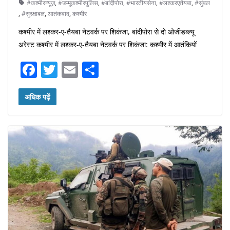
#कश्मीरन्यूज़
,
#जम्मूकश्मीरपुलिस
,
#बांदीपोरा
,
#भारतीयसेना
,
#लश्करएतैयबा
,
#सुंबल
,
#सुरक्षाबल
,
आतंकवाद
,
कश्मीर
कश्मीर में लश्कर-ए-तैयबा नेटवर्क पर शिकंजा, बांदीपोरा से दो ओजीडब्ल्यू
अरेस्ट कश्मीर में लश्कर-ए-तैयबा नेटवर्क पर शिकंजा: कश्मीर में आतंकियों
F
T
E
S
a
w
m
h
c
itt
ai
ar
अधिक पढ़ें
e
er
l
e
b
o
o
k