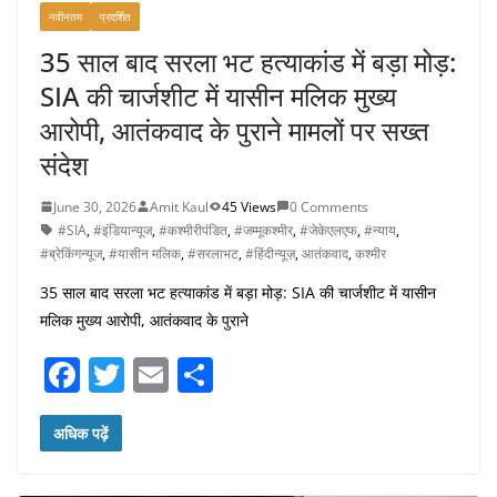
नवीनतम
प्रदर्शित
35 साल बाद सरला भट हत्याकांड में बड़ा मोड़:
SIA की चार्जशीट में यासीन मलिक मुख्य
आरोपी, आतंकवाद के पुराने मामलों पर सख्त
संदेश
June 30, 2026
Amit Kaul
45 Views
0 Comments
#SIA
,
#इंडियान्यूज
,
#कश्मीरीपंडित
,
#जम्मूकश्मीर
,
#जेकेएलएफ
,
#न्याय
,
#ब्रेकिंगन्यूज
,
#यासीन मलिक
,
#सरलाभट
,
#हिंदीन्यूज़
,
आतंकवाद
,
कश्मीर
35 साल बाद सरला भट हत्याकांड में बड़ा मोड़: SIA की चार्जशीट में यासीन
मलिक मुख्य आरोपी, आतंकवाद के पुराने
F
T
E
S
a
w
m
h
c
itt
ai
ar
अधिक पढ़ें
e
er
l
e