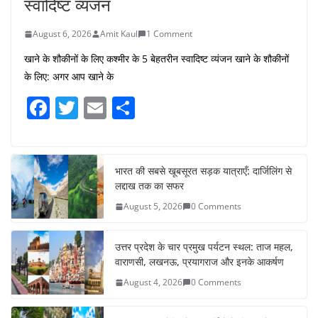
स्वादिष्ट व्यंजन
August 6, 2026
Amit Kaul
1 Comment
खाने के शौकीनों के लिए कश्मीर के 5 बेहतरीन स्वादिष्ट व्यंजन खाने के शौकीनों
के लिए: अगर आप खाने के
F
T
E
S
a
w
m
h
c
itt
ai
ar
e
er
l
e
भारत की सबसे खूबसूरत सड़क यात्राएँ: दार्जिलिंग से
लद्दाख तक का सफर
b
August 5, 2026
0 Comments
o
o
उत्तर प्रदेश के चार प्रमुख पर्यटन स्थल: ताज महल,
k
वाराणसी, लखनऊ, प्रयागराज और इनके आकर्षण
August 4, 2026
0 Comments