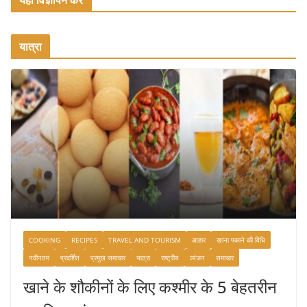
यात्रा
COOKING
RECIPES
TRAVEL AND TOURISM
आहार
खाना पकाने की विधि
नवीनतम
प्रदर्शित
प्रमुख समाचार
यात्रा
राष्ट्रीय
व्यंजन
समाचार
खाने के शौकीनों के लिए कश्मीर के 5 बेहतरीन