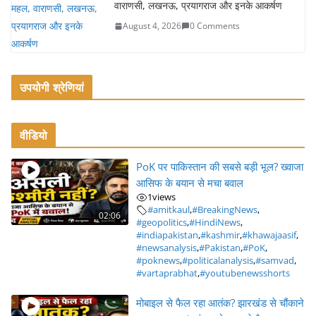
वाराणसी, लखनऊ, प्रयागराज और इनके आकर्षण
August 4, 2026
0 Comments
उपयोगी श्रेणियां
वीडियो
PoK पर पाकिस्तान की सबसे बड़ी भूल? ख्वाजा
आसिफ के बयान से मचा बवाल
1
views
#amitkaul
,
#BreakingNews
,
02:06
#geopolitics
,
#HindiNews
,
#indiapakistan
,
#kashmir
,
#khawajaasif
,
#newsanalysis
,
#Pakistan
,
#PoK
,
#poknews
,
#politicalanalysis
,
#samvad
,
#vartaprabhat
,
#youtubenewsshorts
मोबाइल से फैल रहा आतंक? झारखंड से चौंकाने