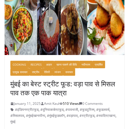
COOKING
RECIPES
आहार
खाना पकाने की विधि
नवीनतम
प्रदर्शित
प्रमुख समाचार
राष्ट्रीय
रेसिपी
व्यंजन
समाचार
मुंबई का बेस्ट स्ट्रीट फूड: वड़ा पाव से मिसल
पाव तक एक पाक यात्रा
January 11, 2025
Amit Kaul
510 Views
0 Comments
#इंडियनस्ट्रीटफूड
,
#दुनियाकाबेस्टफूड
,
#पावभाजी
,
#फूडटूरिज्म
,
#फूडलवर्स
,
#मिसलपाव
,
#मुंबईखानापीना
,
#मुंबईफूडब्लॉग
,
#वड़ापाव
,
#स्ट्रीटफूड
,
#स्वादिस्टखाना
,
मुंबई