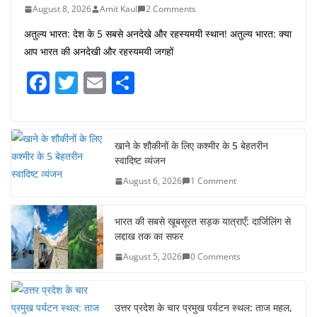
August 8, 2026
Amit Kaul
2 Comments
अतुल्य भारत: देश के 5 सबसे अनदेखे और रहस्यमयी स्थान! अतुल्य भारत: क्या
आप भारत की अनदेखी और रहस्यमयी जगहों
F
T
E
S
a
w
m
h
c
itt
ai
ar
e
er
l
e
खाने के शौकीनों के लिए कश्मीर के 5 बेहतरीन
स्वादिष्ट व्यंजन
b
August 6, 2026
1 Comment
o
o
भारत की सबसे खूबसूरत सड़क यात्राएँ: दार्जिलिंग से
k
लद्दाख तक का सफर
August 5, 2026
0 Comments
उत्तर प्रदेश के चार प्रमुख पर्यटन स्थल: ताज महल,