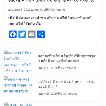
August 3, 2026
Amit Kaul
2 Comments
सर्दियों में वॉक करने का सही समय कौन-सा है सर्दियों में वॉक करने का सही
समय: सर्दियों में नियमित वॉक
F
T
E
S
a
w
m
h
c
itt
ai
ar
e
er
l
e
वजन घटाने के लिए 8 बेहतरीन वॉकिंग एक्सरसाइज:
1 महीने में पाएं 3-4 किलो कम वजन
b
July 31, 2026
1 Comment
o
o
लचीलेपन के लिए 8 शक्तिशाली योगासन – हर रोज़
k
करें और फिट रहें
July 28, 2026
2 Comments