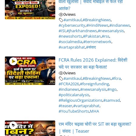
वाला खुलासा | संवाद मोबाइल से फैल रहा
आतंक?
0
views
#amitkaul
,
#BreakingNews
,
#cybersecurity
,
#HindiNews
,
#indianews
,
#ISI
,
#jharkhandnews
,
#newsanalysis
,
#newsshorts
,
#Pakistan
,
#rss
,
#socialmedia
,
#terrornetwork
,
#vartaprabhat
,
#संवाद
FCRA Rules 2026 Explained: विदेशी
चंदे पर सरकार का बड़ा फैसला!
0
views
#amitkaul
,
#BreakingNews
,
#fcra
,
#FCRA2026
,
#foreignfunding
,
#indianews
,
#newsanalysis
,
#ngo
,
#politicalanalysis
,
#ReligiousOrganizations
,
#samvad
,
#teaser
,
#vartaprabhat
,
#YouTubeShorts
,
MHA
राम मंदिर चढ़ावा चोरी पर SIT का बड़ा खुलासा?
| संवाद | Teaser