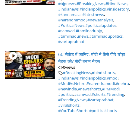
#bjpnews
,
#BreakingNews
,
#HindiNews
,
#indianews
,
#indianpolitics
,
#insidestory
,
#kannamalai
,
#latestnews
,
#narendramodi
,
#newsanalysis
,
#PoliticalNews
,
#politicalupdates
,
#samvad
,
#tamilnadubjp
,
#tamilnadunews
,
#tamilnadupolitics
,
#vartaprabhat
60 सेकंड में जानिए: मोदी ने कैसे पीछे छोड़ा
नेहरू को? मोदी बनाम नेहरू
0
views
#BreakingNews
,
#hindishorts
,
#indianews
,
#indianpolitics
,
#modi
,
#ModiVsNehru
,
#narendramodi
,
#nehru
,
#newindia
,
#newsshorts
,
#PMModi
,
#politics
,
#samvad
,
#shorts
,
#trending
,
#TrendingNews
,
#vartaprabhat
,
#viralshorts
,
#YouTubeShorts #politicalshorts