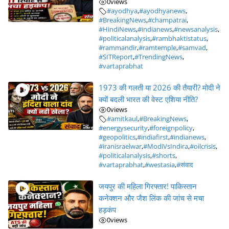
0
views
#ayodhya
,
#ayodhyanews
,
#BreakingNews
,
#champatrai
,
#HindiNews
,
#indianews
,
#newsanalysis
,
#politicalanalysis
,
#rambhaktistatus
,
#rammandir
,
#ramtemple
,
#samvad
,
#SITReport
,
#TrendingNews
,
#vartaprabhat
1973 की गलती या 2026 की तैयारी? मोदी ने
क्यों बदली भारत की वेस्ट एशिया नीति?
0
views
#amitkaul
,
#BreakingNews
,
#energysecurity
,
#foreignpolicy
,
#geopolitics
,
#indiafirst
,
#indianews
,
#iranisraelwar
,
#ModiVsIndira
,
#oilcrisis
,
#politicalanalysis
,
#shorts
,
#vartaprabhat
,
#westasia
,
#संवाद
जयपुर की महिला गिरफ्तार! पाकिस्तान
कनेक्शन और जैश लिंक की जांच से मचा
हड़कंप
0
views