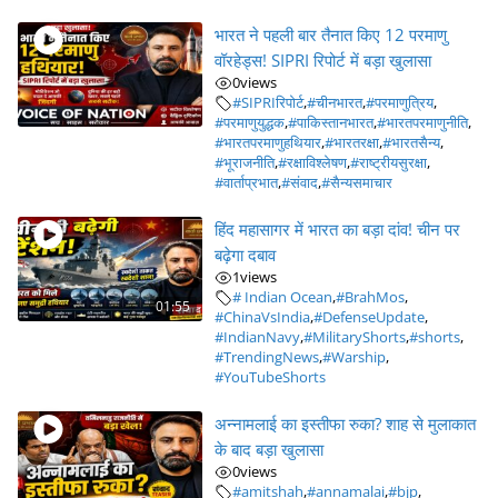
भारत ने पहली बार तैनात किए 12 परमाणु
वॉरहेड्स! SIPRI रिपोर्ट में बड़ा खुलासा
0
views
#SIPRIरिपोर्ट
,
#चीनभारत
,
#परमाणुत्रिय
,
#परमाणुयुद्धक
,
#पाकिस्तानभारत
,
#भारतपरमाणुनीति
,
#भारतपरमाणुहथियार
,
#भारतरक्षा
,
#भारतसैन्य
,
#भूराजनीति
,
#रक्षाविश्लेषण
,
#राष्ट्रीयसुरक्षा
,
#वार्ताप्रभात
,
#संवाद
,
#सैन्यसमाचार
हिंद महासागर में भारत का बड़ा दांव! चीन पर
बढ़ेगा दबाव
1
views
# Indian Ocean
,
#BrahMos
,
01:55
#ChinaVsIndia
,
#DefenseUpdate
,
#IndianNavy
,
#MilitaryShorts
,
#shorts
,
#TrendingNews
,
#Warship
,
#YouTubeShorts
अन्नामलाई का इस्तीफा रुका? शाह से मुलाकात
के बाद बड़ा खुलासा
0
views
#amitshah
,
#annamalai
,
#bjp
,