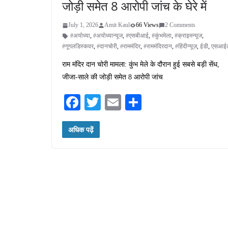
जोड़ी समेत 8 आरोपी जांच के घेरे में
July 1, 2026
Amit Kaul
66 Views
2 Comments
#अयोध्या
,
#अयोध्यान्यूज
,
#एसबीआई
,
#कुंभमेला
,
#क्राइमन्यूज
,
#गूगलडिस्कवर
,
#दानचोरी
,
#राममंदिर
,
#राममंदिरदान
,
#हिंदीन्यूज़
,
ईडी
,
एसआई
राम मंदिर दान चोरी मामला: कुंभ मेले के दौरान हुई सबसे बड़ी सेंध,
जीजा-साले की जोड़ी समेत 8 आरोपी जांच
Fa
T
E
S
ce
wi
m
ha
अधिक पढ़ें
bo
tte
ail
re
ok
r