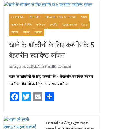
COOKING
RECIPES
TRAVEL AND TOURISM
आहार
खाना पकाने की विधि
नवीनतम
प्रदर्शित
प्रमुख समाचार
यात्रा
राष्ट्रीय
व्यंजन
समाचार
खाने के शौकीनों के लिए कश्मीर के 5
बेहतरीन स्वादिष्ट व्यंजन
August 6, 2026
Amit Kaul
1 Comment
खाने के शौकीनों के लिए कश्मीर के 5 बेहतरीन स्वादिष्ट व्यंजन
खाने के शौकीनों के लिए: अगर आप खाने के
Fa
T
E
S
ce
wi
m
ha
bo
tte
ail
re
ok
r
भारत की सबसे खूबसूरत सड़क
यात्राएँ: दार्जिलिंग से लद्दाख तक का