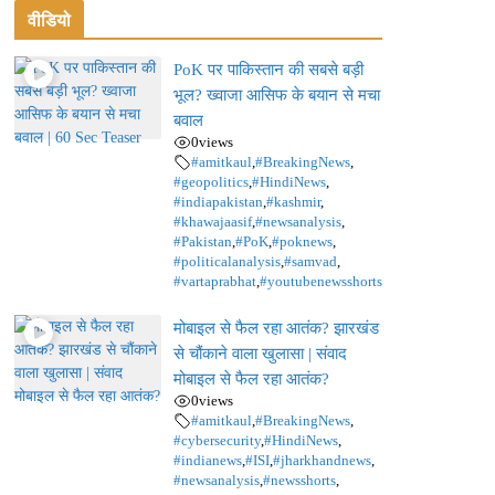
वीडियो
PoK पर पाकिस्तान की सबसे बड़ी
भूल? ख्वाजा आसिफ के बयान से मचा
बवाल
0
views
#amitkaul
,
#BreakingNews
,
#geopolitics
,
#HindiNews
,
#indiapakistan
,
#kashmir
,
#khawajaasif
,
#newsanalysis
,
#Pakistan
,
#PoK
,
#poknews
,
#politicalanalysis
,
#samvad
,
#vartaprabhat
,
#youtubenewsshorts
मोबाइल से फैल रहा आतंक? झारखंड
से चौंकाने वाला खुलासा | संवाद
मोबाइल से फैल रहा आतंक?
0
views
#amitkaul
,
#BreakingNews
,
#cybersecurity
,
#HindiNews
,
#indianews
,
#ISI
,
#jharkhandnews
,
#newsanalysis
,
#newsshorts
,