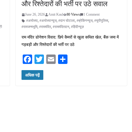
और रिश्तेदारों की भर्ती पर उठे सवाल
June 26, 2026
Amit Kaul
80 Views
1 Comment
#अयोध्या
,
#अयोध्यान्यूज
,
#दान घोटाला
,
#ब्रेकिंगन्यूज
,
#यूपीपुलिस
,
टी
#रामजन्मभूमि
,
#राममंदिर
,
#राममंदिरदान
,
#हिंदीन्यूज़
राम मंदिर डोनेशन विवाद: छिपे कैमरों से खुला कथित खेल, बैंक जमा में
गड़बड़ी और रिश्तेदारों की भर्ती पर उठे
Fa
T
E
S
ce
wi
m
ha
अधिक पढ़ें
bo
tte
ail
re
ok
r