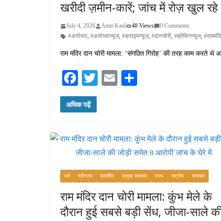
खरीदी ज़मीन-कारें; जांच में रोज़ खुल रह
July 4, 2026
Amit Kaul
48 Views
0 Comments
#अयोध्या
,
#अयोध्यान्यूज
,
#क्राइमन्यूज
,
#दानचोरी
,
#ब्रेकिंगन्यूज
,
#राममंद
राम मंदिर दान चोरी मामला: ‘संगठित गिरोह’ की तरह काम करते थे आरो
Fa
T
E
S
ce
wi
m
ha
अधिक पढ़ें
bo
tte
ail
re
ok
r
धर्म
नवीनतम
प्रदर्शित
प्रमुख समाचार
राज्य
राष्ट्रीय
समाचार
राम मंदिर दान चोरी मामला: कुंभ मेले के
दौरान हुई सबसे बड़ी सेंध, जीजा-साले क