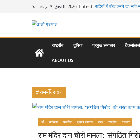
Skip
Latest:
सर्दियों में वॉक करने का सही
Saturday, August 8, 2026
to
16 ज़रूरी कीबोर्ड शॉर्टकट्
उत्पादकता को दोगुना कर देंगे
content
खाने के शौकीनों के लिए कश्मी
स्वादिष्ट व्यंजन
भारत की सबसे खूबसूरत सड़क या
से लद्दाख तक का सफर
राष्ट्रीय
दुनिया
प्रमुख समाचार
टैकनोलज
उत्तर प्रदेश के चार प्रमुख प
महल, वाराणसी, लखनऊ, प्र
ABOUT US
आकर्षण
#राममंदिरदान
धर्म
नवीनतम
प्रदर्शित
प्रमुख समाचार
राज्य
राष्ट्रीय
समाचार
राम मंदिर दान चोरी मामला: ‘संगठित गिरो