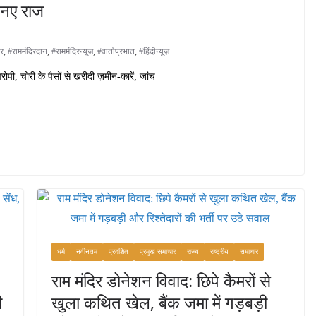
े नए राज
िर
,
#राममंदिरदान
,
#राममंदिरन्यूज
,
#वार्ताप्रभात
,
#हिंदीन्यूज़
पी, चोरी के पैसों से खरीदी ज़मीन-कारें; जांच
धर्म
नवीनतम
प्रदर्शित
प्रमुख समाचार
राज्य
राष्ट्रीय
समाचार
राम मंदिर डोनेशन विवाद: छिपे कैमरों से
ी
खुला कथित खेल, बैंक जमा में गड़बड़ी