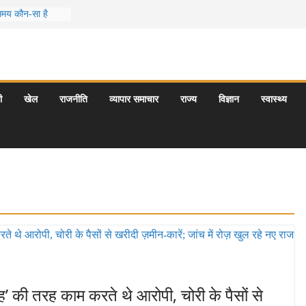
 समय कौन-सा है
स जो आपकी
र के 5 बेहतरीन
त्राएँ: दार्जिलिंग
ी
खेल
राजनीति
व्यापार समाचार
राज्य
विज्ञान
स्वास्थ्य
र्यटन स्थल: ताज
यागराज और इनके
ह’ की तरह काम करते थे आरोपी, चोरी के पैसों से