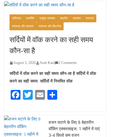
कश्मीर यात्रा गाइड:
प्राकृतिक सुंदरता और
स्वादिष्ट भोजन का अनूठा संगम
नवीनतम
प्रदर्शित
प्रमुख समाचार
राष्ट्रीय
समाचार
स्वास्थ्य
August 1, 2026
स्वास्थ्य और कल्याण
स्वास्थ्य और फिटनेस
1 Comment
सर्दियों में वॉक करने का सही समय
वजन घटाने के लिए 8 बेहतरीन
कौन-सा है
वॉकिंग एक्सरसाइज: 1 महीने में
पाएं 3-4 किलो कम वजन
August 3, 2026
Amit Kaul
2 Comments
July 31, 2026
1 Comment
सर्दियों में वॉक करने का सही समय कौन-सा है सर्दियों में वॉक
करने का सही समय: सर्दियों में नियमित वॉक
16 ज़रूरी कीबोर्ड शॉर्टकट्स
जो आपकी उत्पादकता को
Fa
T
E
S
दोगुना कर देंगे
ce
wi
m
ha
August 7, 2026
0 Comments
bo
tte
ail
re
ok
r
वजन घटाने के लिए 8 बेहतरीन
वॉकिंग एक्सरसाइज: 1 महीने में पाएं
3-4 किलो कम वजन