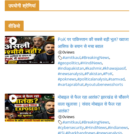
उपयोगी श्रेणियां
वीडियो
PoK पर पाकिस्तान की सबसे बड़ी भूल? ख्वाजा
आसिफ के बयान से मचा बवाल
0
views
#amitkaul
,
#BreakingNews
,
#geopolitics
,
#HindiNews
,
#indiapakistan
,
#kashmir
,
#khawajaasif
,
#newsanalysis
,
#Pakistan
,
#PoK
,
#poknews
,
#politicalanalysis
,
#samvad
,
#vartaprabhat
,
#youtubenewsshorts
मोबाइल से फैल रहा आतंक? झारखंड से चौंकाने
वाला खुलासा | संवाद मोबाइल से फैल रहा
आतंक?
0
views
#amitkaul
,
#BreakingNews
,
#cybersecurity
,
#HindiNews
,
#indianews
,
#ISI
,
#jharkhandnews
,
#newsanalysis
,