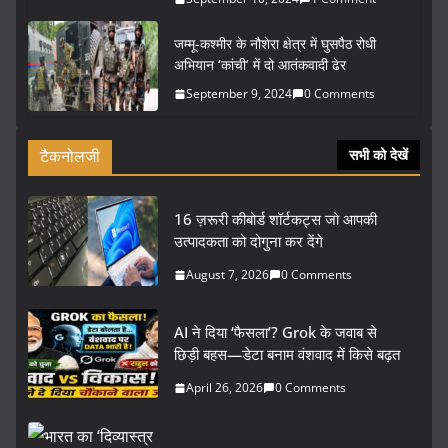
जम्मू-कश्मीर के नौशेरा क्षेत्र में घुसपैठ रोधी
अभियान ‘कांची’ में दो आतंकवादी ढेर
September 9, 2024
0 Comments
टैकनोलजी
सभी को देखें
16 ज़रूरी कीबोर्ड शॉर्टकट्स जो आपकी
उत्पादकता को दोगुना कर देंगे
August 7, 2026
0 Comments
AI ने दिया ‘फैसला’? Grok के जवाब से
छिड़ी बहस—डेटा बनाम वंशवाद में किसे बढ़त
April 26, 2026
0 Comments