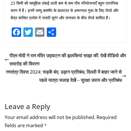
23 किमी की सामूहिक लंबाई वाली कम से कम पाँच परियोजनाएँ बहुत प्रारंभिक
चरण में हैं। इनमें जम्मू-कश्मीर के बालटाल से अमरनाथ गुफा के लिए रोपवे और
केंद्र शासित प्रदेश में नासरी सुरंग और सनासर के बीच रोपवे शामिल हैं।
F
T
E
S
a
w
m
h
c
itt
ai
ar
पीएम मोदी ने राम मंदिर उद्घाटन की झलकियां साझा कीं: देखें वीडियो और
e
er
l
e
समारोह की विवरण
b
गणतंत्र दिवस 2024: सड़कें बंद, उड़ान प्रतिबंध, दिल्ली में बाहर जाने से
o
पहले यात्रा सलाह देखें – सुरक्षा उपाय और प्रतिबंध
o
k
Leave a Reply
Your email address will not be published.
Required
fields are marked
*