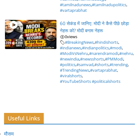
#tamilnadunews
,
#tamilnadupolitics
,
#vartaprabhat
60 सेकंड में जानिए: मोदी ने कैसे पीछे छोड़ा
नेहरू को? मोदी बनाम नेहरू
0
views
#BreakingNews
,
#hindishorts
,
#indianews
,
#indianpolitics
,
#modi
,
#ModiVsNehru
,
#narendramodi
,
#nehru
,
#newindia
,
#newsshorts
,
#PMModi
,
#politics
,
#samvad
,
#shorts
,
#trending
,
#TrendingNews
,
#vartaprabhat
,
#viralshorts
,
#YouTubeShorts #politicalshorts
Useful Links
मौसम