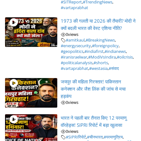
#SITReport
,
#TrendingNews
,
#vartaprabhat
1973 की गलती या 2026 की तैयारी? मोदी ने
क्यों बदली भारत की वेस्ट एशिया नीति?
0
views
#amitkaul
,
#BreakingNews
,
#energysecurity
,
#foreignpolicy
,
#geopolitics
,
#indiafirst
,
#indianews
,
#iranisraelwar
,
#ModiVsIndira
,
#oilcrisis
,
#politicalanalysis
,
#shorts
,
#vartaprabhat
,
#westasia
,
#संवाद
जयपुर की महिला गिरफ्तार! पाकिस्तान
कनेक्शन और जैश लिंक की जांच से मचा
हड़कंप
0
views
भारत ने पहली बार तैनात किए 12 परमाणु
वॉरहेड्स! SIPRI रिपोर्ट में बड़ा खुलासा
0
views
#SIPRIरिपोर्ट
,
#चीनभारत
,
#परमाणुत्रिय
,