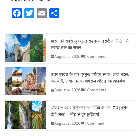
F
T
E
S
a
w
m
h
c
itt
ai
ar
e
er
l
e
भारत की सबसे खूबसूरत सड़क यात्राएँ: दार्जिलिंग से
लद्दाख तक का सफर
b
August 5, 2026
0 Comments
o
o
उत्तर प्रदेश के चार प्रमुख पर्यटन स्थल: ताज महल,
k
वाराणसी, लखनऊ, प्रयागराज और इनके आकर्षण
August 4, 2026
0 Comments
ऑफबीट समर डेस्टिनेशन: गर्मियों के लिए 7 बेहतरीन
ठंडी जगहें – भीड़ से दूर छुट्टियां
August 2, 2026
1 Comment