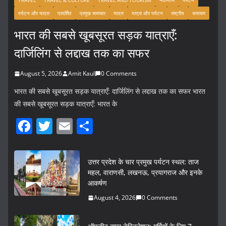
TRAVEL
TRAVEL & CULTURE
TRAVEL AND TOURISM
नवीनतम
पर्यटन
पर्यटन और यात्रा
प्रदर्शित
प्रमुख समाचार
यात्रा
यात्रा और पर्यटन
राष्ट्रीय
समाचार
भारत की सबसे खूबसूरत सड़क यात्राएँ:
दार्जिलिंग से लद्दाख तक का सफर
August 5, 2026
Amit Kaul
0 Comments
भारत की सबसे खूबसूरत सड़क यात्राएँ: दार्जिलिंग से लद्दाख तक का सफर भारत
की सबसे खूबसूरत सड़क यात्राएँ: भारत के
F
T
E
S
a
w
m
h
c
itt
ai
ar
उत्तर प्रदेश के चार प्रमुख पर्यटन स्थल: ताज
e
er
l
e
महल, वाराणसी, लखनऊ, प्रयागराज और इनके
आकर्षण
b
August 4, 2026
0 Comments
o
o