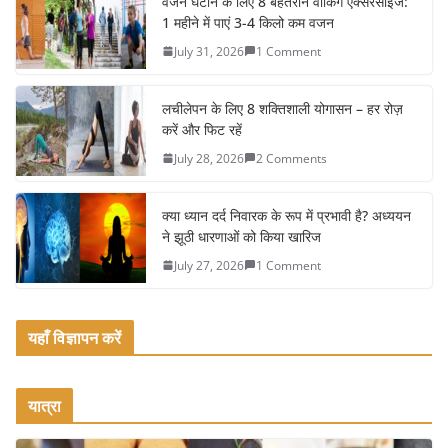
e
er
l
e
वजन घटाने के लिए 8 बेहतरीन वॉकिंग एक्सरसाइज:
1 महीने में पाएं 3-4 किलो कम वजन
b
July 31, 2026
1 Comment
o
o
लचीलेपन के लिए 8 शक्तिशाली योगासन – हर रोज़
k
करें और फिट रहें
July 28, 2026
2 Comments
क्या ध्यान दर्द निवारक के रूप में प्रभावी है? अध्ययन
ने झूठी धारणाओं को किया खारिज
July 27, 2026
1 Comment
यहाँ विज्ञापन करें
यात्रा