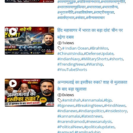
#परमाणुयुद्धक
,
#पाकिस्तानभारत
,
#भारतपरमाणुनीति
,
#भारतपरमाणुहथियार
,
#भारतरक्षा
,
#भारतसैन्य
,
#भूराजनीति
,
#रक्षाविश्लेषण
,
#राष्ट्रीयसुरक्षा
,
#वार्ताप्रभात
,
#संवाद
,
#सैन्यसमाचार
हिंद महासागर में भारत का बड़ा दांव! चीन पर
बढ़ेगा दबाव
1
views
# Indian Ocean
,
#BrahMos
,
01:55
#ChinaVsIndia
,
#DefenseUpdate
,
#IndianNavy
,
#MilitaryShorts
,
#shorts
,
#TrendingNews
,
#Warship
,
#YouTubeShorts
अन्नामलाई का इस्तीफा रुका? शाह से मुलाकात
के बाद बड़ा खुलासा
0
views
#amitshah
,
#annamalai
,
#bjp
,
#bjpnews
,
#BreakingNews
,
#HindiNews
,
#indianews
,
#indianpolitics
,
#insidestory
,
#kannamalai
,
#latestnews
,
#narendramodi
,
#newsanalysis
,
#PoliticalNews
,
#politicalupdates
,
#samvad
,
#tamilnadubjp
,