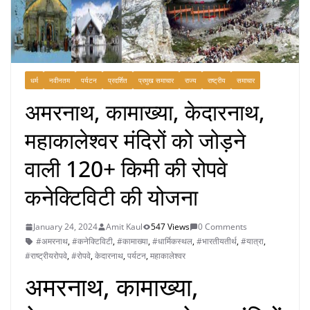
धर्म
नवीनतम
पर्यटन
प्रदर्शित
प्रमुख समाचार
राज्य
राष्ट्रीय
समाचार
अमरनाथ, कामाख्या, केदारनाथ,
महाकालेश्वर मंदिरों को जोड़ने
वाली 120+ किमी की रोपवे
कनेक्टिविटी की योजना
January 24, 2024
Amit Kaul
547 Views
0 Comments
#अमरनाथ
,
#कनेक्टिविटी
,
#कामाख्या
,
#धार्मिकस्थल
,
#भारतीयतीर्थ
,
#यात्रा
,
#राष्ट्रीयरोपवे
,
#रोपवे
,
केदारनाथ
,
पर्यटन
,
महाकालेश्वर
अमरनाथ, कामाख्या,