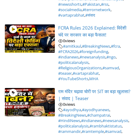
#newsshorts
,
#Pakistan
,
#rss
,
#socialmedia
,
#terrornetwork
,
#vartaprabhat
,
#संवाद
FCRA Rules 2026 Explained: विदेशी
चंदे पर सरकार का बड़ा फैसला!
0
views
#amitkaul
,
#BreakingNews
,
#fcra
,
#FCRA2026
,
#foreignfunding
,
#indianews
,
#newsanalysis
,
#ngo
,
#politicalanalysis
,
#ReligiousOrganizations
,
#samvad
,
#teaser
,
#vartaprabhat
,
#YouTubeShorts
,
MHA
राम मंदिर चढ़ावा चोरी पर SIT का बड़ा खुलासा?
| संवाद | Teaser
0
views
#ayodhya
,
#ayodhyanews
,
#BreakingNews
,
#champatrai
,
#HindiNews
,
#indianews
,
#newsanalysis
,
#politicalanalysis
,
#rambhaktistatus
,
#rammandir
,
#ramtemple
,
#samvad
,