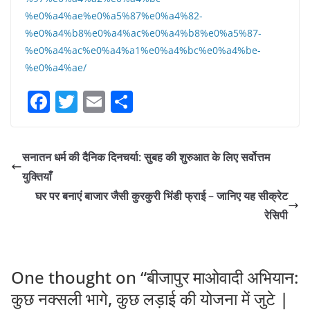
%e0%a4%ae%e0%a5%87%e0%a4%82-
%e0%a4%b8%e0%a4%ac%e0%a4%b8%e0%a5%87-
%e0%a4%ac%e0%a4%a1%e0%a4%bc%e0%a4%be-
%e0%a4%ae/
F
T
E
S
a
w
m
h
c
itt
ai
ar
सनातन धर्म की दैनिक दिनचर्या: सुबह की शुरुआत के लिए सर्वोत्तम
e
er
l
e
युक्तियाँ
b
घर पर बनाएं बाजार जैसी कुरकुरी भिंडी फ्राई – जानिए यह सीक्रेट
o
रेसिपी
o
k
One thought on “
बीजापुर माओवादी अभियान:
कुछ नक्सली भागे, कुछ लड़ाई की योजना में जुटे |