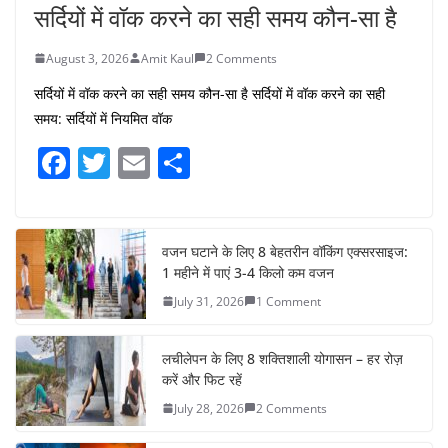
सर्दियों में वॉक करने का सही समय कौन-सा है
August 3, 2026
Amit Kaul
2 Comments
सर्दियों में वॉक करने का सही समय कौन-सा है सर्दियों में वॉक करने का सही
समय: सर्दियों में नियमित वॉक
F
T
E
S
a
w
m
h
c
itt
ai
ar
e
er
l
e
वजन घटाने के लिए 8 बेहतरीन वॉकिंग एक्सरसाइज:
1 महीने में पाएं 3-4 किलो कम वजन
b
July 31, 2026
1 Comment
o
o
लचीलेपन के लिए 8 शक्तिशाली योगासन – हर रोज़
k
करें और फिट रहें
July 28, 2026
2 Comments