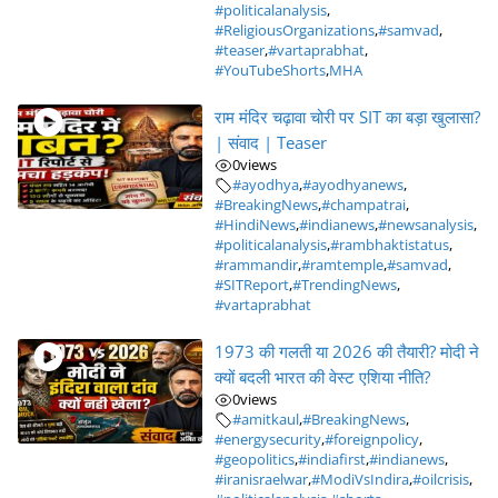
#politicalanalysis
,
#ReligiousOrganizations
,
#samvad
,
#teaser
,
#vartaprabhat
,
#YouTubeShorts
,
MHA
राम मंदिर चढ़ावा चोरी पर SIT का बड़ा खुलासा?
| संवाद | Teaser
0
views
#ayodhya
,
#ayodhyanews
,
#BreakingNews
,
#champatrai
,
#HindiNews
,
#indianews
,
#newsanalysis
,
#politicalanalysis
,
#rambhaktistatus
,
#rammandir
,
#ramtemple
,
#samvad
,
#SITReport
,
#TrendingNews
,
#vartaprabhat
1973 की गलती या 2026 की तैयारी? मोदी ने
क्यों बदली भारत की वेस्ट एशिया नीति?
0
views
#amitkaul
,
#BreakingNews
,
#energysecurity
,
#foreignpolicy
,
#geopolitics
,
#indiafirst
,
#indianews
,
#iranisraelwar
,
#ModiVsIndira
,
#oilcrisis
,