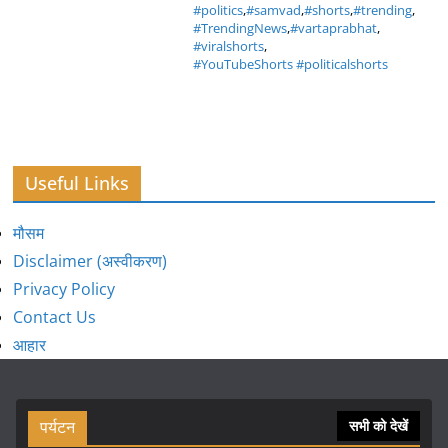
#politics
,
#samvad
,
#shorts
,
#trending
,
#TrendingNews
,
#vartaprabhat
,
#viralshorts
,
#YouTubeShorts #politicalshorts
Useful Links
मौसम
Disclaimer (अस्वीकरण)
Privacy Policy
Contact Us
आहार
पर्यटन
सभी को देखें