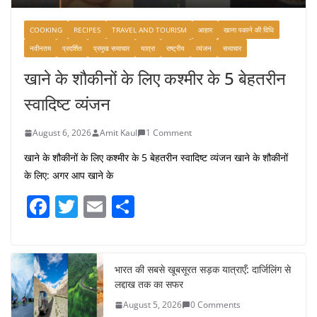
COOKING
RECIPES
TRAVEL AND TOURISM
आहार
खाना पकाने की विधि
नवीनतम
प्रदर्शित
प्रमुख समाचार
यात्रा
राष्ट्रीय
व्यंजन
समाचार
खाने के शौकीनों के लिए कश्मीर के 5 बेहतरीन
स्वादिष्ट व्यंजन
August 6, 2026
Amit Kaul
1 Comment
खाने के शौकीनों के लिए कश्मीर के 5 बेहतरीन स्वादिष्ट व्यंजन खाने के शौकीनों
के लिए: अगर आप खाने के
F
T
E
S
a
w
m
h
c
itt
ai
ar
e
er
l
e
भारत की सबसे खूबसूरत सड़क यात्राएँ: दार्जिलिंग से
लद्दाख तक का सफर
b
August 5, 2026
0 Comments