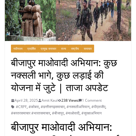
नवीनतम
प्रदर्शित
प्रमुख समाचार
राज्य
राष्ट्रीय
समाचार
बीजापुर माओवादी अभियान: कुछ
नक्सली भागे, कुछ लड़ाई की
योजना में जुटे | ताजा अपडेट
April 28, 2025
Amit Kaul
238 Views
1 Comment
#CRPF
,
#कोबरा
,
#छत्तीसगढ़समाचार
,
#नक्सलीअभियान
,
#पीएलजीए
,
#बस्तरसमाचार #भारतसमाचार
,
#बीजापुर
,
#माओवादी
,
#सुरक्षाअभियान
बीजापुर माओवादी अभियान: