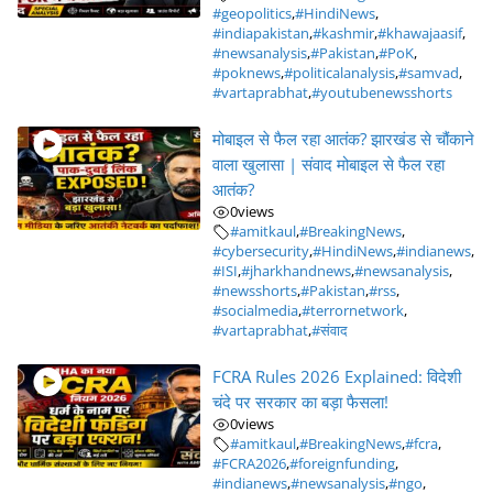
#geopolitics
,
#HindiNews
,
#indiapakistan
,
#kashmir
,
#khawajaasif
,
#newsanalysis
,
#Pakistan
,
#PoK
,
#poknews
,
#politicalanalysis
,
#samvad
,
#vartaprabhat
,
#youtubenewsshorts
मोबाइल से फैल रहा आतंक? झारखंड से चौंकाने
वाला खुलासा | संवाद मोबाइल से फैल रहा
आतंक?
0
views
#amitkaul
,
#BreakingNews
,
#cybersecurity
,
#HindiNews
,
#indianews
,
#ISI
,
#jharkhandnews
,
#newsanalysis
,
#newsshorts
,
#Pakistan
,
#rss
,
#socialmedia
,
#terrornetwork
,
#vartaprabhat
,
#संवाद
FCRA Rules 2026 Explained: विदेशी
चंदे पर सरकार का बड़ा फैसला!
0
views
#amitkaul
,
#BreakingNews
,
#fcra
,
#FCRA2026
,
#foreignfunding
,
#indianews
,
#newsanalysis
,
#ngo
,