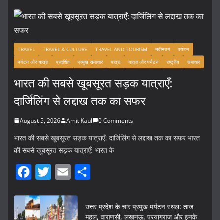
TRAVEL
TRAVEL & CULTURE
TRAVEL AND TOURISM
नवीनतम
पर्यटन
पर्यटन और यात्रा
प्रदर्शित
प्रमुख समाचार
यात्रा
यात्रा और पर्यटन
राष्ट्रीय
समाचार
भारत की सबसे खूबसूरत सड़क यात्राएँ:
दार्जिलिंग से लद्दाख तक का सफर
August 5, 2026
Amit Kaul
0 Comments
भारत की सबसे खूबसूरत सड़क यात्राएँ: दार्जिलिंग से लद्दाख तक का सफर भारत
की सबसे खूबसूरत सड़क यात्राएँ: भारत के
F
T
E
S
a
w
m
h
c
itt
ai
ar
उत्तर प्रदेश के चार प्रमुख पर्यटन स्थल: ताज
e
er
l
e
महल, वाराणसी, लखनऊ, प्रयागराज और इनके