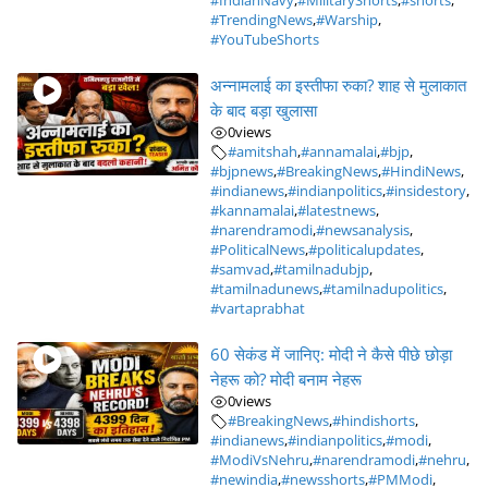
#IndianNavy
,
#MilitaryShorts
,
#shorts
,
#TrendingNews
,
#Warship
,
#YouTubeShorts
अन्नामलाई का इस्तीफा रुका? शाह से मुलाकात
के बाद बड़ा खुलासा
0
views
#amitshah
,
#annamalai
,
#bjp
,
#bjpnews
,
#BreakingNews
,
#HindiNews
,
#indianews
,
#indianpolitics
,
#insidestory
,
#kannamalai
,
#latestnews
,
#narendramodi
,
#newsanalysis
,
#PoliticalNews
,
#politicalupdates
,
#samvad
,
#tamilnadubjp
,
#tamilnadunews
,
#tamilnadupolitics
,
#vartaprabhat
60 सेकंड में जानिए: मोदी ने कैसे पीछे छोड़ा
नेहरू को? मोदी बनाम नेहरू
0
views
#BreakingNews
,
#hindishorts
,
#indianews
,
#indianpolitics
,
#modi
,
#ModiVsNehru
,
#narendramodi
,
#nehru
,
#newindia
,
#newsshorts
,
#PMModi
,