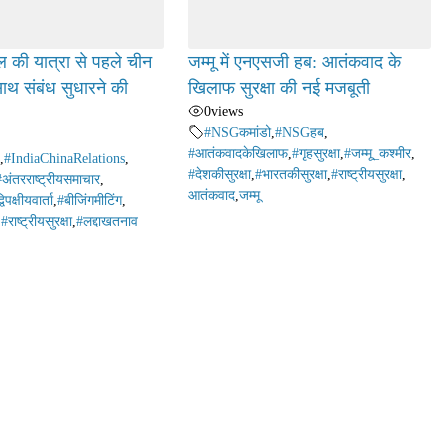
 की यात्रा से पहले चीन
जम्मू में एनएसजी हब: आतंकवाद के
साथ संबंध सुधारने की
खिलाफ सुरक्षा की नई मजबूती
0
views
#NSGकमांडो
,
#NSGहब
,
#आतंकवादकेखिलाफ
,
#गृहसुरक्षा
,
#जम्मू_कश्मीर
,
,
#IndiaChinaRelations
,
#देशकीसुरक्षा
,
#भारतकीसुरक्षा
,
#राष्ट्रीयसुरक्षा
,
#अंतरराष्ट्रीयसमाचार
,
आतंकवाद
,
जम्मू
विपक्षीयवार्ता
,
#बीजिंगमीटिंग
,
,
#राष्ट्रीयसुरक्षा
,
#लद्दाखतनाव