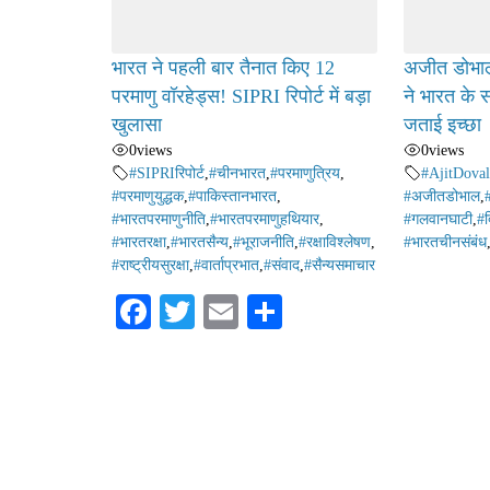
भारत ने पहली बार तैनात किए 12
अजीत डोभाल
परमाणु वॉरहेड्स! SIPRI रिपोर्ट में बड़ा
ने भारत के 
खुलासा
जताई इच्छा
0
views
0
views
#SIPRIरिपोर्ट
,
#चीनभारत
,
#परमाणुत्रिय
,
#AjitDoval
#परमाणुयुद्धक
,
#पाकिस्तानभारत
,
#अजीतडोभाल
,
#भारतपरमाणुनीति
,
#भारतपरमाणुहथियार
,
#गलवानघाटी
,
#द्
#भारतरक्षा
,
#भारतसैन्य
,
#भूराजनीति
,
#रक्षाविश्लेषण
,
#भारतचीनसंबंध
#राष्ट्रीयसुरक्षा
,
#वार्ताप्रभात
,
#संवाद
,
#सैन्यसमाचार
Fa
T
E
S
ce
wi
m
ha
bo
tte
ail
re
ok
r