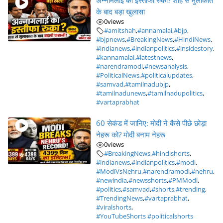
अन्नामलाई का इस्तीफा रुका? शाह से मुलाकात
के बाद बड़ा खुलासा
0
views
#amitshah
,
#annamalai
,
#bjp
,
#bjpnews
,
#BreakingNews
,
#HindiNews
,
#indianews
,
#indianpolitics
,
#insidestory
,
#kannamalai
,
#latestnews
,
#narendramodi
,
#newsanalysis
,
#PoliticalNews
,
#politicalupdates
,
#samvad
,
#tamilnadubjp
,
#tamilnadunews
,
#tamilnadupolitics
,
#vartaprabhat
60 सेकंड में जानिए: मोदी ने कैसे पीछे छोड़ा
नेहरू को? मोदी बनाम नेहरू
0
views
#BreakingNews
,
#hindishorts
,
#indianews
,
#indianpolitics
,
#modi
,
#ModiVsNehru
,
#narendramodi
,
#nehru
,
#newindia
,
#newsshorts
,
#PMModi
,
#politics
,
#samvad
,
#shorts
,
#trending
,
#TrendingNews
,
#vartaprabhat
,
#viralshorts
,
#YouTubeShorts #politicalshorts