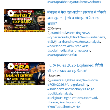
#vartaprabhat
,
#youtubenewsshorts
मोबाइल से फैल रहा आतंक? झारखंड से चौंकाने
वाला खुलासा | संवाद मोबाइल से फैल रहा
आतंक?
0
views
#amitkaul
,
#BreakingNews
,
#cybersecurity
,
#HindiNews
,
#indianews
,
#ISI
,
#jharkhandnews
,
#newsanalysis
,
#newsshorts
,
#Pakistan
,
#rss
,
#socialmedia
,
#terrornetwork
,
#vartaprabhat
,
#संवाद
FCRA Rules 2026 Explained: विदेशी
चंदे पर सरकार का बड़ा फैसला!
0
views
#amitkaul
,
#BreakingNews
,
#fcra
,
#FCRA2026
,
#foreignfunding
,
#indianews
,
#newsanalysis
,
#ngo
,
#politicalanalysis
,
#ReligiousOrganizations
,
#samvad
,
#teaser
,
#vartaprabhat
,
#YouTubeShorts
,
MHA