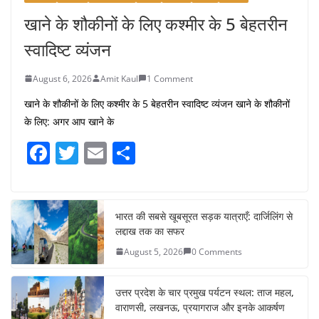
खाने के शौकीनों के लिए कश्मीर के 5 बेहतरीन
स्वादिष्ट व्यंजन
August 6, 2026
Amit Kaul
1 Comment
खाने के शौकीनों के लिए कश्मीर के 5 बेहतरीन स्वादिष्ट व्यंजन खाने के शौकीनों
के लिए: अगर आप खाने के
F
T
E
S
a
w
m
h
c
itt
ai
ar
e
er
l
e
भारत की सबसे खूबसूरत सड़क यात्राएँ: दार्जिलिंग से
लद्दाख तक का सफर
b
August 5, 2026
0 Comments
o
o
उत्तर प्रदेश के चार प्रमुख पर्यटन स्थल: ताज महल,
k
वाराणसी, लखनऊ, प्रयागराज और इनके आकर्षण