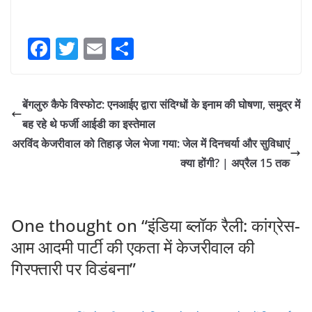
F
T
E
S
a
w
m
h
c
itt
ai
ar
बेंगलुरु कैफे विस्फोट: एनआईए द्वारा संदिग्धों के इनाम की घोषणा, समुद्र में
e
er
l
e
बह रहे थे फर्जी आईडी का इस्तेमाल
b
अरविंद केजरीवाल को तिहाड़ जेल भेजा गया: जेल में दिनचर्या और सुविधाएं
o
क्या होंगी? | अप्रैल 15 तक
o
k
One thought on “
इंडिया ब्लॉक रैली: कांग्रेस-
आम आदमी पार्टी की एकता में केजरीवाल की
गिरफ्तारी पर विडंबना
”