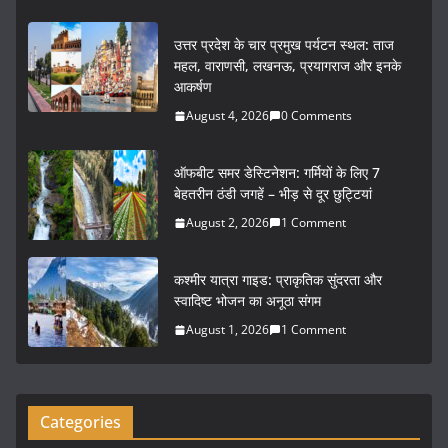
a
w
m
h
c
itt
ai
ar
उत्तर प्रदेश के चार प्रमुख पर्यटन स्थल: ताज
e
er
l
e
महल, वाराणसी, लखनऊ, प्रयागराज और इनके
आकर्षण
b
August 4, 2026
0 Comments
o
o
ऑफबीट समर डेस्टिनेशन: गर्मियों के लिए 7
k
बेहतरीन ठंडी जगहें – भीड़ से दूर छुट्टियां
August 2, 2026
1 Comment
कश्मीर यात्रा गाइड: प्राकृतिक सुंदरता और
स्वादिष्ट भोजन का अनूठा संगम
August 1, 2026
1 Comment
Categories