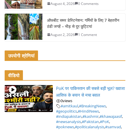
August 4, 2026
0 Comments
ऑफबीट समर डेस्टिनेशन: गर्मियों के लिए 7 बेहतरीन
ठंडी जगहें – भीड़ से दूर छुट्टियां
August 2, 2026
1 Comment
उपयोगी श्रेणियां
वीडियो
PoK पर पाकिस्तान की सबसे बड़ी भूल? ख्वाजा
आसिफ के बयान से मचा बवाल
0
views
#amitkaul
,
#BreakingNews
,
#geopolitics
,
#HindiNews
,
#indiapakistan
,
#kashmir
,
#khawajaasif
,
#newsanalysis
,
#Pakistan
,
#PoK
,
#poknews
,
#politicalanalysis
,
#samvad
,