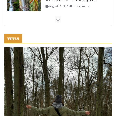
August 2, 2026
1 Comment
कश्मीर यात्रा गाइड: प्राकृतिक सुंदरता और
स्वादिष्ट भोजन का अनूठा संगम
August 1, 2026
1 Comment
स्वास्थ्य
वजन घटाने के लिए 8 बेहतरीन वॉकिंग एक्सरसाइज: 1 महीने में पाएं 3-4
किलो कम वजन
July 31, 2026
1 Comment
16 ज़रूरी कीबोर्ड शॉर्टकट्स जो आपकी
उत्पादकता को दोगुना कर देंगे
August 7, 2026
0 Comments