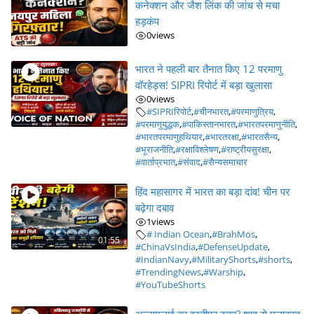
कनेक्शन और जैश लिंक की जांच से मचा
हड़कंप
0
views
भारत ने पहली बार तैनात किए 12 परमाणु
वॉरहेड्स! SIPRI रिपोर्ट में बड़ा खुलासा
0
views
#SIPRIरिपोर्ट
,
#चीनभारत
,
#परमाणुत्रिय
,
#परमाणुयुद्धक
,
#पाकिस्तानभारत
,
#भारतपरमाणुनीति
,
#भारतपरमाणुहथियार
,
#भारतरक्षा
,
#भारतसैन्य
,
#भूराजनीति
,
#रक्षाविश्लेषण
,
#राष्ट्रीयसुरक्षा
,
#वार्ताप्रभात
,
#संवाद
,
#सैन्यसमाचार
हिंद महासागर में भारत का बड़ा दांव! चीन पर
बढ़ेगा दबाव
1
views
# Indian Ocean
,
#BrahMos
,
01:55
#ChinaVsIndia
,
#DefenseUpdate
,
#IndianNavy
,
#MilitaryShorts
,
#shorts
,
#TrendingNews
,
#Warship
,
#YouTubeShorts