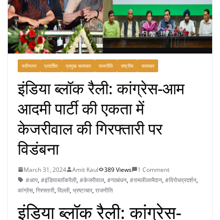
नवीनतम
प्रदर्शित
प्रमुख समाचार
राजनीति
राष्ट्रीय
समाचार
इंडिया ब्लॉक रैली: कांग्रेस-आम
आदमी पार्टी की एकता में
केजरीवाल की गिरफ्तारी पर
विडंबना
March 31, 2024
Amit Kaul
389 Views
1 Comment
#आप
,
#इंडियाब्लॉकरैली
,
#केजरीवाल
,
#गठबंधन
,
#रामलीलामैदान
,
#विरोधप्रदर्शन
,
कांग्रेस
,
गिरफ्तारी
,
दिल्ली
,
भ्रष्टाचार
,
राजनीति
इंडिया ब्लॉक रैली: कांग्रेस-