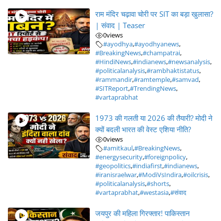
राम मंदिर चढ़ावा चोरी पर SIT का बड़ा खुलासा?
| संवाद | Teaser
0
views
#ayodhya
,
#ayodhyanews
,
#BreakingNews
,
#champatrai
,
#HindiNews
,
#indianews
,
#newsanalysis
,
#politicalanalysis
,
#rambhaktistatus
,
#rammandir
,
#ramtemple
,
#samvad
,
#SITReport
,
#TrendingNews
,
#vartaprabhat
1973 की गलती या 2026 की तैयारी? मोदी ने
क्यों बदली भारत की वेस्ट एशिया नीति?
0
views
#amitkaul
,
#BreakingNews
,
#energysecurity
,
#foreignpolicy
,
#geopolitics
,
#indiafirst
,
#indianews
,
#iranisraelwar
,
#ModiVsIndira
,
#oilcrisis
,
#politicalanalysis
,
#shorts
,
#vartaprabhat
,
#westasia
,
#संवाद
जयपुर की महिला गिरफ्तार! पाकिस्तान