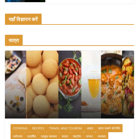
यहाँ विज्ञापन करें
यात्रा
COOKING
RECIPES
TRAVEL AND TOURISM
आहार
खाना पकाने की विधि
नवीनतम
प्रदर्शित
प्रमुख समाचार
यात्रा
राष्ट्रीय
व्यंजन
समाचार