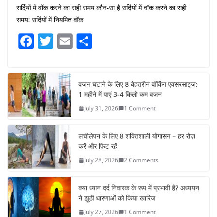
सर्दियों में वॉक करने का सही समय कौन-सा है सर्दियों में वॉक करने का सही
समय: सर्दियों में नियमित वॉक
F
T
E
S
a
w
m
h
c
itt
ai
ar
e
er
l
e
वजन घटाने के लिए 8 बेहतरीन वॉकिंग एक्सरसाइज:
1 महीने में पाएं 3-4 किलो कम वजन
b
July 31, 2026
1 Comment
o
o
लचीलेपन के लिए 8 शक्तिशाली योगासन – हर रोज़
k
करें और फिट रहें
July 28, 2026
2 Comments
क्या ध्यान दर्द निवारक के रूप में प्रभावी है? अध्ययन
ने झूठी धारणाओं को किया खारिज
July 27, 2026
1 Comment